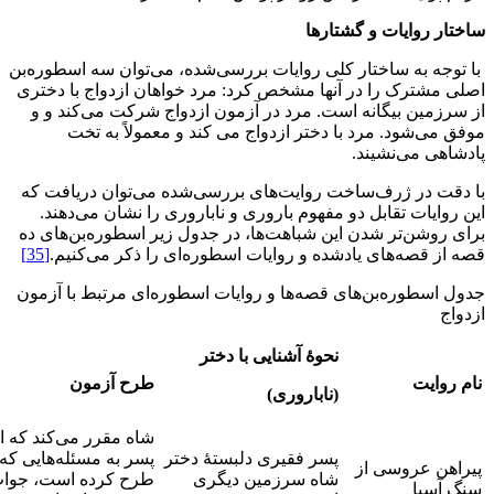
ساختار روایات و گشتارها
با توجه به ساختار کلی روایات بررسی‌شده، می‌توان سه اسطوره‌بن
اصلی مشترک را در آنها مشخص کرد: مرد خواهان ازدواج با دختری
از سرزمین بیگانه است. مرد در آزمون ازدواج شرکت می‌کند و و
موفق می‌شود. مرد با دختر ازدواج می کند و معمولاً به تخت
پادشاهی می‌نشیند.
با دقت در ژرف‌ساخت روایت‌های بررسی‌شده می‌توان دریافت که
این روایات تقابل دو مفهوم باروری و ناباروری را نشان می‌دهند.
برای روشن‌تر شدن این شباهت‌ها، در جدول زیر اسطوره‌بن‌های ده
قصه از قصه‌های یادشده و روایات اسطوره‌ای را ذکر می‌کنیم.
[35]
جدول اسطوره‌بن‌های قصه‌ها و روایات اسطوره‌ای مرتبط با آزمون
ازدواج
نحوۀ آشنایی با دختر
نام روایت
طرح آزمون
(ناباروری)
شاه مقرر می‌کند که ا
پسر فقیری دلبستۀ دختر
پسر به مسئله‌هایی که 
پیراهن عروسی از
شاه سرزمین دیگری
طرح کرده است، جوا
سنگ آسیا