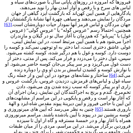
فیروزها که امروزه در روزهای پایانی سال با صورت‌های سیاه و
لباس های سرخ و با رقص و آواز آمدن بهار را نوید می‌دهند،
یادگارهایی از همین آیین کهن‌اند که بازگشت ایزد گیاهی از جهان
مردگان را نمایش می‌دهند و سیاهی چهرۀ آنها نشانۀ بازگشتشان از
جهان مردگان و لباس قرمز آنها نمودار حیات دوباره‌شان است.
[63]
همچنین، احتمالاً رسم ”عروس گوله“ یا ”عروس گولی“ (عروس
غول) یا ”پیربابو“ که هم‌زمان با آغاز سال نو در گیلان و مازندران
اجرا می‌شود هم با همین آیین مرتبط است. در این نمایش آیینی،
غولی عاشق دختری است، اما دختر به او توجهی نمی‌کند و کوسه را
دوست دارد. کوسه و غول با هم درگیر شده، کوسه کشته می‌شود.
سپس، غول دختر را می‌دزدد و فرار می‌کند. پس از مدتی، دختر از
دست غول می‌گریزد و بر سر پیکر بی‌جان کوسه حاضر می‌شود. او
با نوازش کوسه و کشیدن لباسش بر بدن او وی را دوباره زنده
می‌کند.
[64]
ساختار و نشانه‌های موجود در این آیین و از جمله رنگ
سیاه غول و لباس‌های قرمزش، دزدیدن عروس، بازگشت عروس و
زاری او بر پیکر کوسه که سبب زنده شدن وی می‌شود، دادن
تخم‌مرغ، گندم و برنج به اجراکنندگان این نمایش، زمان اجرای آن
که آغاز بهار است و رقص و پایکوبی در این مراسم از مشابهت‌های
این آیین با حاجی فیروز و آیین دیرینۀ پیوند مقدس شاه-ایزد و الهۀ
باروری هستند.
[65]
چنین به نظر می‌رسد که آیین های میرنوروزی و
کوسه برنشین نیز در پیوند با آیین یادشده باشند. مراسم میرنوروزی
همراه با آغاز بهار و در خمسۀ مسترقه و گاه از اول تا سیزده
فروردین برگزار می‌شد. در این مراسم، مردی را از میان طبقات
پایین جامعه برمی‌گزیدند و حکومت شهر را برای چند روز به او