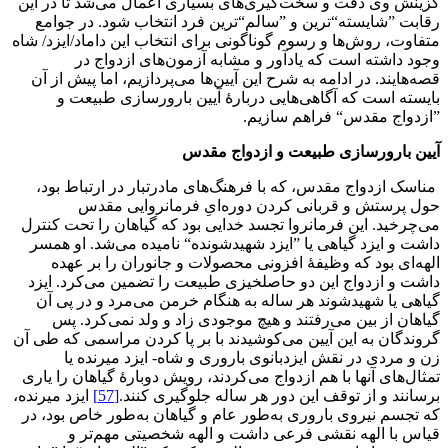
گزینش وی دقت و سخت‌گیری‌های بسیاری اعمال می‌شد تا در این
رقابت ”شایسته“‌ترین و ”سالم“‌ترین فرد انتخاب شود. در جوامع
متفاوت، روش‌ها و رسوم گوناگونی برای انتخاب این داماد/ایزد/ شاه
وجود داشته است که یادآور و مشابه آزمون‌های ازدواج در
قصه‌هایند. در ادامه به شرح این آیین‌ها می‌پردازیم، اما پیش از آن
بایسته است که آگاهی‌هایی دربارۀ آیین بارورسازی طبیعت و
”ازدواج مقدس“ فراهم سازیم.
آیین بارورسازی طبیعت و ازدواج مقدس
مناسک ازدواج مقدس، که با فرهنگ‌های مادرتبار در ارتباط بود،
حول پرستش و قربانی کردن دوره‌ایِ فرمانروایی مقدس
می‌چرخید. این فرمانروا تجسد خدایی بود که گیاهان را تحت کنترل
داشت و ایزد گیاهی یا ”ایزد شهیدشونده“ نامیده می‌شد. او همسر
الهه‌ای بود که وظیفۀ افزونی محصولات و جانوران را بر عهده
داشت و ازدواج این دو حاصلخیزی طبیعت را تضمین می‌کرد. ایزد
گیاهی یا شهیدشوند هر ساله به هنگام خرمن می‌مرد و در پی آن
گیاهان از بین می‌رفتند و هیچ موجودی زاد و ولد نمی‌کرد. پس
گروندگان به این آیین می‌کوشیدند با بر پا کردن مراسمی که طی آن
زن و مردی در نقش ایزدبانوی باروری و شاه- ایزد میرنده یا
تمثال‌های آنها با هم ازدواج می‌کردند، رویش دوبارۀ گیاهان را یاری
برسانند و از توقف این دور هر ساله جلوگیری کنند.
[57]
ایزد میرنده،
که تجسم نیروی باروری به‌طور عام و گیاهان به‌طور خاص بود، در
قیاس با الهه نقشی فرعی داشت و الهه شخصیتی مهم‌تر و