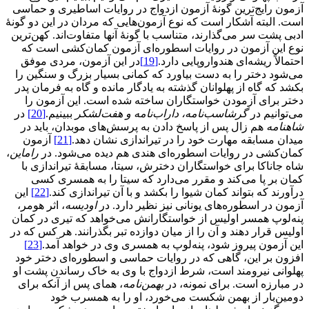
آزمون رایج‌ترین گونۀ آزمون ازدواج در روایات اساطیری و حماسی
است. البته آشکار است که نوع آزمون‌هایی که مردان در این دو گونۀ
ادبی پشت سر می‌گذارند، متناسب با گونۀ آنها متفاوت‌اند. کهن‌ترین
نوع این آزمون در روایات اسطوره‌ای آزمون کمان‌کشی است که
احتمالاً ریشه‌ای هندواروپایی دارد.
[19]
در این آزمون، مردی موفق
می‌شود دختر را به دست بیاورد که کمانی بسیار بزرگ و سنگین را
بکشد که گاه از پهلوانان گذشته به یادگار مانده و گاه به فرمان پدر
دختر برای آزمودن خواستگاران ساخته شده است. این آزمون را
می‌توانیم در
گرشاسب‌نامه، داراب‌نامه و هفت
لشکر
ببینیم.
[20]
در
شاهنامه
هم زال پس از پاسخ دادن به پرسش‌های موبدان، باید در
میدان مسابقه مهارت خود را در تیراندازی نشان دهد.
[21]
آزمون
کمان‌کشی در روایات اسطوره‌ای هندی هم دیده می‌شود. در
راماین
،
شاه جاناکا برای خواستگاران دخترش، سیتا، مسابقۀ تیراندازی با
کمان بر پا می‌کند و مقرر می‌دارد که سیتا را به همسری کسی
درآورند که بتواند کمان شیوا را بکشد و با آن تیراندازی کند.
[22]
این
آزمون در اسطوره‌های یونانی نیز نظیر دارد. در
اودیسه
، اثر هومر،
پنه‌لوپ همسر اولیس از خواستگارانش می‌خواهد که تیری در کمان
اولیس قرار دهند و آن را از میان دوازده تبر بگذرانند. هر کس که در
این آزمون پیروز شود، پنه‌لوپ به همسری وی در خواهد آمد.
[23]
افزون بر این، گاهی که در روایات حماسی و اسطوره‌ای دختر خود
پهلوانی نیرومند است، شرط ازدواج با وی به خاک رساندن پشت او
در مبارزه است. برای نمونه، در
بهمن
نامه
، همای پس از آنکه برای
دومین‌بار از بهمن شکست می‌خورد، او را به همسرب خود