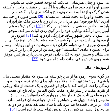
می‌شود و چنان هنرنمایی می‌کند که توجه قیصر جلب می‌شود.
قیصر او را نزد خود فرامی‌خواند و با آگاهی از حقیقت ماجرا و کشته
شدن گرگ و اژدها به دست وی، تاج و انگشتری را به گشتاسپ
می‌بخشد و او را به تخت شاهی می‌نشاند.
[29]
همین‌طور، در حماسۀ
آذری ”بابا قورقود“ هم مردان برای ازدواج با دختر ملک طرابوزان
باید سه جانور وحشی را بکشند یا رام کنند.
[30]
در
کوش
نامه
هم
آبتین پس از آنکه توانایی خود را در گوی زدن اثبات می‌کند، موفق
می شود با دختر طیهورشاه، فرارنگ، ازدواج کند.
[31]
افزون بر
آزمون‌های یادشده، در
بانوگشسب
نامه
و
هفت
لشکر
، نوع دیگری از
آزمودن نیروی بدنی خواستگاران دیده می‌شود. در این روایات، رستم
برای تعیین دامادی ”شایسته،“ چهارصد تن از بزرگان را بر فرش
می‌نشاند و سپس خود به تکان دادن فرش می‌پردازد. هرکس موفق
شود روی فرش باقی بماند، داماد او می‌شود.
[32]
آزمون
های مالی
در گونۀ سوم آزمون‌ها از مرد خواسته می‌شود که مقدار معینی مال
یا شیء ارزشمند تهیه کند. مثلاً مرد باید برای دختر ثروت و خانه و
زندگی راحت فراهم کند یا برای او قصری با یک خشت از طلا و یکی
از نقره، هفت بار شتر نقره، هفت نگین الماس برای تاج او، هفت
خمره طلای ناب، یک قطار شتر مروارید که دانه‌هایش به اندازۀ
تخم‌مرغ باشد، چهل شتر جواهر یا کفش جواهرنشان فراهم سازد.
[33]
در برخی قصه‌ها هم مرد باید با شاه مسابقه بدهد و هر دو به
مردم پول دهند. هرکس زودتر پولش تمام شد، بازنده است.
[34]