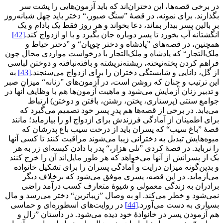
در برخی قصه‌ها، این دختران‌اند که باید آزمون‌هایی را پشت سر
بگذارند. برای نمونه، در قصۀ ”سنگ صبور،“ دختر باید چهل شبانه‌روز
بر بالین پسر بیدار بماند، دعا بخواند و هر روز فقط یک بادام و یک
انگشتانه آب بخورد تا پسر دوباره جان بگیرد و با او ازدواج کند.
[42]
همچنین، در قصه‌های ”پادشاه و دختر چوپان“ و ”دختر خیاط و
ملک‌التجار“ که پادشاه و ملک‌التجار با درخواست مواردی محال چون
فراهم کردن پخته‌نپخته، ریشته‌نریشته و بافته‌نبافته و دوختن لباسی
از گل، دانایی و شایستگی دختران را برای ازدواج می‌سنجند.
[43]
به
این ترتیب و چنان که روشن است، در آزمون‌های ”زنانه“ میزان صبر
و تدبیر زنان آزمایش می‌شود و ماهیت آزمون‌ها هم با وظایف آنها در
جوامع سنتی (پرستاری، پختن، رشتن، بافتن و دوختن) ارتباط
می‌یابد. در برخی از قصه‌ها هم پدرِ پسر خود تصمیم می‌گیرد که
برای اطمینان از آمادگی فرزندش برای ازدواج او را بیازماید؛ مانند
قصۀ ”باغ سیب“ که پسران باید از درخت سیب باغ پدرشان که
میوه‌هایش تبدیل به دخترانی زیبا می‌شوند مراقبت کنند تا کسی آنها
را نرباید. در قصۀ کردی ”تلی هزار،“ پدر با دادن کیسه‌ای زر به هر
یک از پسرانش از آنها می‌خواهد که هر طور مایل‌اند آن را خرج کنند
و بدین‌گونه میزان درایت و آمادگی پسران را برای تشکیل خانواده
می‌آزماید. در این قصه، پسری موفق می‌شود که برخلاف دیگر
برادران به زندگی معمولی و شیوۀ متعارف کسب درآمد راضی
نمی‌شود و خطر می‌کند. او به وصال ”زیباترین“ دختر می‌رسد و مال
بسیاری به دست می‌آورد.
[44]
در روایت‌های اسطوره‌ای و حماسی
هم آزمودن پسر در خانوادۀ خود دیده می‌شود. در داستان ”زال و