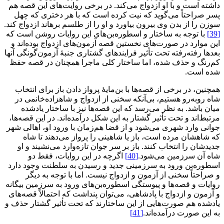
داشته است و با او ازدواج می‌کند. در برخی روایت‌های این قصه هم
پسر صراحتاً می‌گوید که نیت کرده است که با هر دختری که چهل
سوزن را از بدن وی بیرون بیاورد و او را از طلسم برهاند ازدواج کند.
[39]
با توجه به ساختار و اسطوره‌بن‌های این روایات روشن است که
این موارد در صورت‌های نخستین قصه آزمون‌های ازدواج بوده‌اند و
بعدها رفته‌رفته تحت تأثیر فرایندهای گشتاری جنبۀ آزمون‌گونگی آنها
کم‌رنگ و حذف شده، اما ساختار کلی ماجرا همچنان در قصه حفظ
شده است.
همچنین، در برخی از قصه‌ها با بن‌مایۀ پرواز دادن باز برای انتخاب
شاه روبه‌رو هستیم، بی‌آنکه سخنی از ازدواج و شاهزاده‌خانمی در
میان باشد. به نظر می‌رسد که این قصه‌ها نیز با ساختار یادشده
مرتبط‌اند و تحت تأثیر گشتار به این شکل درآمده‌اند. در این قصه‌ها،
جوانی وارد شهری می‌شود و از قضا هم‌زمان با ورود او، اهالی شهر
که شاهشان مرده است، باز یا شاهینی را پرواز می‌دهند تا شاه
جدیدشان را انتخاب کنند. باز بر سر جوان تازه‌وارد می‌نشیند و او
شاه آن سرزمین می‌شود.
[40]
اگرچه در این روایات، فقط دو
اسطوره‌بن ورود به سرزمینی جدید و رسیدن به سلطنت وجود دارد
و صراحتاً سخنی از آزمون و ازدواج نیست. اما با توجه به دیگر
روایات و قصه‌ها و پیوستگی اسطوره‌بن‌های ورود به سرزمین بیگانه
و آزمون و ازدواج با پادشاهی، می‌توان پنداشت که احتمالاً قصه‌های
یادشده هم صورت‌هایی از این ساختارند که تحت تأثیر گشتار حذف و
به این صورت درآمده‌اند.
[41]