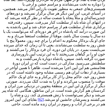
را دوباره به تخت می‌نشاندند و مراسم جشن و اُرجی یا
همبستری‌های جمعی به منظور تقویت باززایی آغاز می‌شد. همچنین،
در آسیای غربی، این آیین دیگر هر سال برگزار نمی‌شد و دوره‌های
چندین‌ساله‌ای و مثلاً پنجاه‌ یا شصت ‌ساله در نظر گرفته می‌شد که
در انتهای آن شاه باید از سلطنت کنار می‌رفت. سپس، رفته‌رفته
برکناری شاه از سلطنت هم از مراسم حذف شد و آیین یادشده به
این صورت درآمد که پادشاه در آخر هر دوره‌ای که می‌توانست یک یا
ده سال یا بیست سال باشد، موقتاً از سلطنت استعفا می‌داد و به
جای او یک بزه‌کار محکوم به اعدام را برای چند روز، معمولاً پنج یا
شش روز به سلطنت می‌نشاندند، یعنی تا آن زمان که خدای میرنده
می‌بایست بمیرد. در پایان این دوره، آن فرد بزه‌کار را می‌کشتند و
خون او را بر گیاهان می‌ریختند تا به این ترتیب آیین بارورسازی
صورت گرفته باشد. سپس، پادشاه دوباره بازمی‌گشت و به
سلطنتش می‌رسید. مدارکی در دست است که در ایران دورۀ
هخامنشی هم این آیین اجرا می‌شده است. ظاهراً تا همین اواخر در
بسیاری از دهات ایران هم رسمی مشابه وجود داشته است که در
شش روز عید، حاکم محل را از کار برکنار و به جای او یک حاکم
موقت را منصوب می‌کردند و او را به شدت کتک می‌زدند. صورتی
دیگر از برگزاری این آیین در منطقۀ پنجوین در نزدیکی مرز ایران و
کردستان هم گزارش شده است. در این مناطق، هنگامی که شاه پیر
می‌شد و دیگر نمی‌توانست با زنش همبستری کند، زن و شاه را
می‌کشتند و پسرشان جانشین او می‌شد.
[62]
بقایای این آیین امروز
هم در برخی از آداب و رسوم در ایران زنده مانده است. حاجی