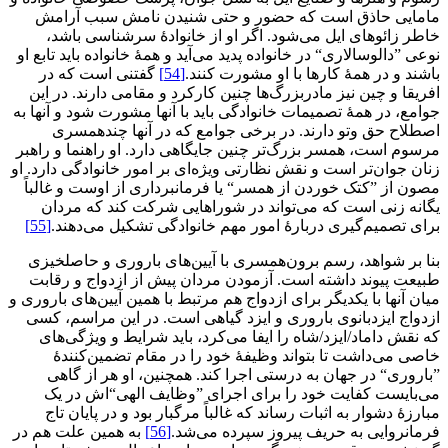
مامایی حاذق است که حضور و حتی شنیدن نامش سبب آرامش
خاطر زائوهای ایل می‌شود. اگر او از خانوادۀ سرشناسی باشد،
نوعی ”دالوسالاری“ در خانواده پدید می‌آید و همۀ خانواده باید تابع او
باشند و در همۀ کارها با او مشورت کنند.
[54]
گفتنی است که در
افریقا و چین نیز مادربزرگ‌ها چنین کارکرد و مقامی دارند. در این
جوامع، در همۀ تصمیمات خانوادگی باید با آنها مشورت شود و آنها به
اصطلاح حق وتو دارند. در برخی جوامع که در آنها چندهمسری
مرسوم است، همسر بزرگ‌تر چنین جایگاهی دارد. او راهنما و راهبر
زنان جوان‌تر است و نقش نظارتی ویژه‌ای بر امور خانوادگی دارد. او
مصون از ”کتک خوردن از همسر“ یا فرمانبرداری از اوست و غالباً
یگانه زنی است که می‌تواند در شوراهایی شرکت کند که مردان
برای تصمیم‌گیری دربارۀ امور مهم خانوادگی تشکیل می‌دهند.
[55]
بنا بر شواهد، رسم برون‌همسری با آیین‌های باروری و حاصلخیزی
طبیعت پیوند داشته است. آزمودن مردان پیش از ازدواج و رقابت
میان آنها با یکدیگر برای ازدواج هم مرتبط با همین آیین‌های باروری و
ازدواج ایزدبانوی باروری و ایزد گیاهی است. در این مراسم، کسی
که نقش داماد/ایزد/شاه را ایفا می‌کرد، باید شرایط و ویژگی‌های
خاصی می‌داشت تا بتواند وظیفۀ خود را در مقام تضمین‌کنندۀ
”باروری“ در جهان به درستی اجرا کند. همچنین، او هر از گاهی
می‌بایست کفایت خود را برای اجرای ”وظایف الهی“اش در یک
مبارزۀ دشوار به اثبات رساند که غالباً مرگبار بود و در پایان تاج
فرمانروایی به حریف پیروز سپرده می‌شد.
[56]
به همین علت هم در