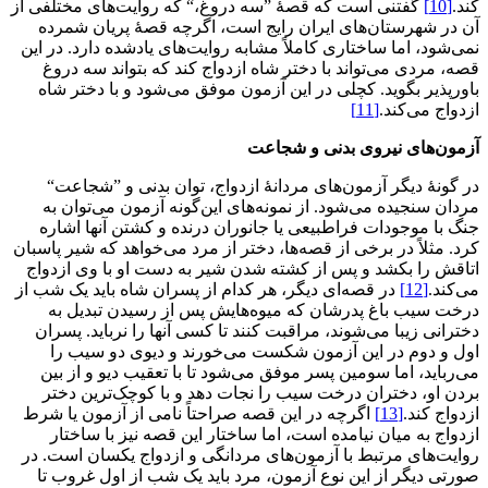
کند.
[10]
گفتنی است که قصۀ ”سه دروغ،“ که روایت‌های مختلفی از
آن در شهرستان‌های ایران رایج است، اگرچه قصۀ پریان شمرده
نمی‌شود، اما ساختاری کاملاً مشابه روایت‌های یادشده دارد. در این
قصه، مردی می‌تواند با دختر شاه ازدواج کند که بتواند سه دروغ
باورپذیر بگوید. کچلی در این آزمون موفق می‌شود و با دختر شاه
ازدواج می‌کند.
[11]
آزمون
های نیروی بدنی و شجاعت
در گونۀ دیگر آزمون‌های مردانۀ ازدواج، توان بدنی و ”شجاعت“
مردان سنجیده می‌شود. از نمونه‌های این‌گونه آزمون می‌توان به
جنگ با موجودات فراطبیعی یا جانوران درنده و کشتن آنها اشاره
کرد. مثلاً در برخی از قصه‌ها، دختر از مرد می‌خواهد که شیر پاسبان
اتاقش را بکشد و پس از کشته شدن شیر به دست او با وی ازدواج
می‌کند.
[12]
در قصه‌ای دیگر، هر کدام از پسران شاه باید یک شب از
درخت سیب باغ پدرشان که میوه‌هایش پس از رسیدن تبدیل به
دخترانی زیبا می‌شوند، مراقبت کنند تا کسی آنها را نرباید. پسران
اول و دوم در این آزمون شکست می‌خورند و دیوی دو سیب را
می‌رباید، اما سومین پسر موفق می‌شود تا با تعقیب دیو و از بین
بردن او، دختران درخت سیب را نجات دهد و با کوچک‌ترین دختر
ازدواج کند.
[13]
اگرچه در این قصه صراحتاً نامی از آزمون یا شرط
ازدواج به میان نیامده است، اما ساختار این قصه نیز با ساختار
روایت‌های مرتبط با آزمون‌های مردانگی و ازدواج یکسان است. در
صورتی دیگر از این نوع آزمون، مرد باید یک شب از اول غروب تا