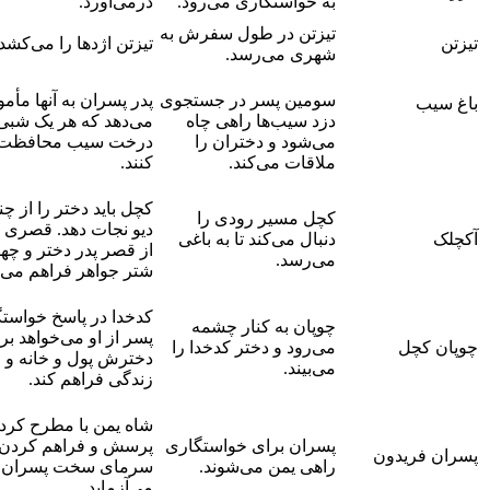
به خواستگاری می‌رود.
درمی‌آورد.
تیزتن در طول سفرش به
تیزتن
تیزتن اژدها را می‌کشد.
شهری می‌رسد.
سومین پسر در جستجوی
پدر پسران به آنها مأم
باغ سیب
دزد سیب‌ها راهی چاه
می‌دهد که هر یک شبی 
می‌شود و دختران را
درخت سیب محافظت
ملاقات می‌کند.
کنند.
کچل باید دختر را از چ
کچل مسیر رودی را
دیو نجات دهد. قصری ب
آکچلک
دنبال می‌کند تا به باغی
از قصر پدر دختر و چه
می‌رسد.
شتر جواهر فراهم می‌ک
کدخدا در پاسخ خواست
چوپان به کنار چشمه
پسر از او می‌خواهد بر
چوپان کچل
می‌رود و دختر کدخدا را
دخترش پول و خانه و
می‌بیند.
زندگی فراهم کند.
شاه یمن با مطرح کرد
پسران برای خواستگاری
پرسش و فراهم کردن ب
پسران فریدون
راهی یمن می‌شوند.
سرمای سخت پسران ر
می‌آزماید.