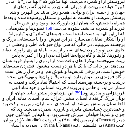
نیرومندتر از او شمرده می‌شد. الهۀ مذکور که ”الهۀ مادر“ یا ”مادر
کبیر“ خوانده می‌شد، از دوران باستان در مناطق گسترده‌ای از
جهان و از جمله ایران و نواحی همجوارش مانند بین‌النهرین و هند
پرستش می‌شد. او نخست به تنهایی و مستقل پرستیده شده و بعدها
همراه با جفتش، که همان ایزد بارورکنندۀ او بود و در عین حال
فرزند او شمرده می‌شد، ستوده می‌شد.
[58]
تصویرها و پیکره‌هایی
که از این الهه به دست آمده است، جنبه‌های ”مادر“ی و ”بارورانۀ“
او را آشکارا نمایان می‌سازد. در این نقوش او را با سینه‌هایی بزرگ و
برجسته می‌بینیم، در حالی که سر انواع حیوانات اهلی و وحشی در
جلوی بدن او و در ردیف‌های بسیار از سینه تا پاهای وی را پوشانده‌اند
و زنبورها، گل‌ها و گاه پروانه‌ها اطراف بدن او را از کمر به پایین
زینت می‌بخشند. پیکرک‌های یافت‌شده از او، وی را بسیار فربه نشان
می‌دهند، در حالی که با یک یا هر دو دست مشغول فشردن سینه‌های
خویش است. در برخی تندیس‌ها و نقوش هم او در حال زایش است
و گاه فرزندی در آغوش دارد. او معمولاً از ران‌ها و تهي‌گاهي سخت
درشت و برجسته بهره‌مند است كه احتمالاً نماد بركت و نعمت به
شمار مي‌آيد. او حامي و پرورندۀ فرزند آسماني و خود نماد الهی
فرزندزايی و مادری بود.
[59]
این ایزدبانو در بیشتر نقاط جهان، از
یونان بزرگ گرفته تا آسیای صغیر، عراق، شام، آسیای میانه، ایران و
افغانستان پرستش می‌شد. او بانوخدای آب، باران، زمین و برکت‌ بود
و عمده‌ترین خصایصش مادری و باروری شمرده می‌شد. وی که
جوان و شدیداً خواهان آمیزش جنسی بود، با نام‌هایی گوناگون چون
دمتر (Demeter)، آرتمیس (Artemis) و آفرودیت (Aphrodite) در يونان،
عنت (Anat) در فلسطين، ننه (Nanāi يا Nanā) در سوريه و آسياي