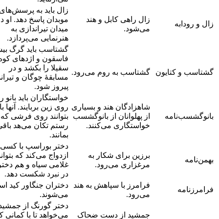
زال باید به پرسش‌های
زال راهی کابل و هند
موبدان پاسخ دهد. او د
زال و رودابه
می‌شود.
میدان تیراندازی به
هنرنمایی می‌پردازد.
گشتاسب باید گرگ بی
فاسقون و اژدهای کوه
سقیلا را بکشد و در
گشتاسب و کتایون
گشتاسب به روم می‌رود.
مسابقۀ چوگان و تیران
پیروز شود.
خواستگاران باید بانو را
شاهزادگان هند و بسیاری
روی زین بربایند. آنها با
بانوگشسب‌نامه
از پهلوانان از بانوگشسب
بتوانند روی فرشی که
خواستگاری می‌کنند.
رستم تکان می‌هد باقی
بمانند.
دختر بوراسپ با کسی
برزین برای شکار به
ازدواج می‌کند که بتوان
بهمن‌نامه
مرغزاری می‌رود.
غلامی سیاه و هم دختر
در نبرد شکست دهد.
فرامرز با سپاهش به هند
دختران جنگاور کید اس
فرامرزنامه
می‌رود.
می‌شوند.
دختر گورنگ از جمشید
جمشید از دست ضحاک
می‌خواهد تا با کمانی ک