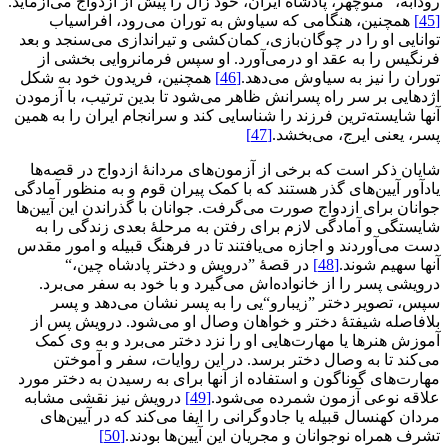
رودابه،“ منوچهر، پادشاه ایران، خود زال را پیش از ازدواج می‌آزماید.
[45]
همچنین، هنگامی که سیاوش به توران می‌رود، افراسیاب
توانایی او را در چوگان‌بازی، کمان‌کشی و تیراندازی می‌سنجد و بعد
فرنگیس را به عقد او درمی‌آورد. او سپس فرمانروایی بخشی از
توران را نیز به سیاوش می‌دهد.
[46]
همچنین، فریدون خود به شکل
اژدهایی بر سر راه پسرانش ظاهر می‌شود تا بدین ترتیب، با آزمودن
آنها شایسته‌ترین فرزند را شناسایی کند و سرانجام ایران را به همین
پسر، یعنی ایرج، می‌بخشد.
[47]
شایان ذکر است که برخی از آزمون‌های مردانۀ ازدواج در قصه‌ها
یادآور آیین‌های گذر هستند که با کمک پیران قوم و به منظور آمادگی
جوانان برای ازدواج صورت می‌گرفت. جوانان با گذراندن این آیین‌ها
شایستگی و آمادگی لازم برای رفتن به مرحلۀ بعدی زندگی را به
دست می‌آوردند و اجازه می‌یافتند تا در فرهنگ قبیله و امور مقدس
آنها سهیم شوند.
[48]
در قصۀ ”درویش و دختر پادشاه چین،“
درویشی پسر را از خانواده‌اش می‌گیرد و با خود به سفر می‌برد.
سپس، تصویر دختر ”زیبارو“یی را به پسر نشان می‌دهد و پسر
بلافاصله شیفتۀ دختر و خواهان وصال او می‌شود. درویش پس از
آموزش هنرها یا مهارت‌هایی او را نزد دختر می‌برد و به وی کمک
می‌کند تا به وصال دختر برسد. در این روایات، سفر و آموختن
مهارت‌های گوناگون و استفاده از آنها برای به رسیدن به دختر مورد
علاقه نوعی آزمون شمرده می‌شود.
[49]
درویش نیز نقشی مشابه
مردان کهنسال قبیله یا جادوگرانی را ایفا می‌کند که در آیین‌های
تشرف همراه نوجوانان و مجریان این آیین‌ها بودند.
[50]