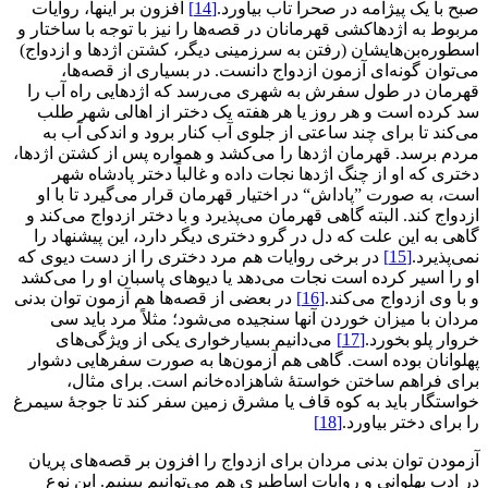
صبح با یک پیژامه در صحرا تاب بیاورد.
[14]
افزون بر اینها، روایات
مربوط به اژدهاکشی قهرمانان در قصه‌ها را نیز با توجه با ساختار و
اسطوره‌بن‌هایشان (رفتن به سرزمینی دیگر، کشتن اژدها و ازدواج)
می‌توان گونه‌ای آزمون ازدواج دانست. در بسیاری از قصه‌ها،
قهرمان در طول سفرش به شهری می‌رسد که اژدهایی راه آب را
سد کرده است و هر روز یا هر هفته یک دختر از اهالی شهر طلب
می‌کند تا برای چند ساعتی از جلوی آب کنار برود و اندکی آب به
مردم برسد. قهرمان اژدها را می‌کشد و همواره پس از کشتن اژدها،
دختری که او از چنگ اژدها نجات داده و غالباً دختر پادشاه شهر
است، به صورت ”پاداش“ در اختیار قهرمان قرار می‌گیرد تا با او
ازدواج کند. البته گاهی قهرمان می‌پذیرد و با دختر ازدواج می‌کند و
گاهی به این علت که دل در گرو دختری دیگر دارد، این پیشنهاد را
نمی‌پذیرد.
[15]
در برخی روایات هم مرد دختری را از دست دیوی که
او را اسیر کرده است نجات می‌دهد یا دیوهای پاسبان او را می‌کشد
و با وی ازدواج می‌کند.
[16]
در بعضی از قصه‌ها هم آزمون توان بدنی
مردان با میزان خوردن آنها سنجیده می‌شود؛ مثلاً مرد باید سی
خروار پلو بخورد.
[17]
می‌دانیم بسیارخواری یکی از ویژگی‌های
پهلوانان بوده است. گاهی هم آزمون‌ها به صورت سفرهایی دشوار
برای فراهم ساختن خواستۀ شاهزاده‌خانم است. برای مثال،
خواستگار باید به کوه قاف یا مشرق زمین سفر کند تا جوجۀ سیمرغ
را برای دختر بیاورد.
[18]
آزمودن توان بدنی مردان برای ازدواج را افزون بر قصه‌های پریان
در ادب پهلوانی و روایات اساطیری هم می‌توانیم ببینیم. این نوع