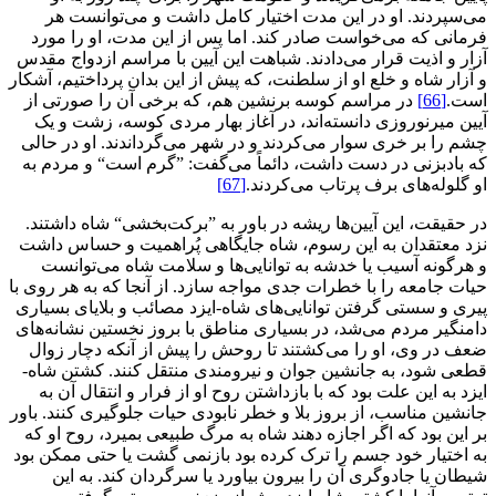
می‌سپردند. او در این مدت اختیار کامل داشت و می‌توانست هر
فرمانی که می‌خواست صادر کند. اما پس از این مدت، او را مورد
آزار و اذیت قرار می‌دادند. شباهت این آیین با مراسم ازدواج مقدس
و آزار شاه و خلع او از سلطنت، که پیش از این بدان پرداختیم، آشکار
است.
[66]
در مراسم کوسه برنشین هم، که برخی آن را صورتی از
آیین میرنوروزی دانسته‌اند، در آغاز بهار مردی کوسه، زشت و یک
چشم را بر خری سوار می‌کردند و در شهر می‌گرداندند. او در حالی
که بادبزنی در دست داشت، دائماً می‌گفت: ”گرم است“ و مردم به
او گلوله‌های برف پرتاب می‌کردند.
[67]
در حقیقت، این آیین‌ها ریشه در باور به ”برکت‌بخشی“ شاه داشتند.
نزد معتقدان به این رسوم، شاه جایگاهی پُراهمیت و حساس داشت
و هرگونه آسیب یا خدشه به توانایی‌ها و سلامت شاه می‌توانست
حیات جامعه را با خطرات جدی مواجه سازد. از آنجا که به هر روی با
پیری و سستی گرفتن توانایی‌های شاه-ایزد مصائب و بلایای بسیاری
دامنگیر مردم می‌شد، در بسیاری مناطق با بروز نخستین نشانه‌های
ضعف در وی، او را می‌کشتند تا روحش را پیش از آنکه دچار زوال
قطعی شود، به جانشین جوان و نیرومندی منتقل کنند. کشتن شاه-
ایزد به این علت بود که با بازداشتن روح او از فرار و انتقال آن به
جانشین مناسب، از بروز بلا و خطر نابودی حیات جلوگیری کنند. باور
بر این بود که اگر اجازه دهند شاه به مرگ طبیعی بمیرد، روح او که
به اختیار خود جسم را ترک کرده بود بازنمی گشت یا حتی ممکن بود
شیطان یا جادوگری آن را بیرون بیاورد یا سرگردان کند. به این