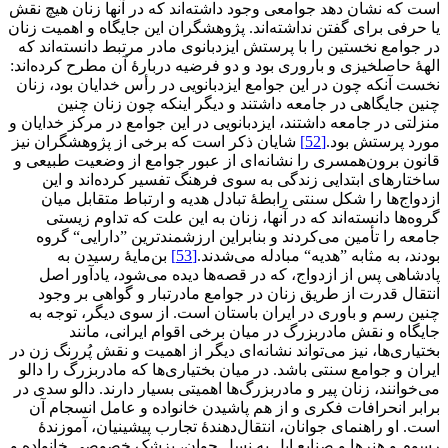
است که نشان دهد جوامعی وجود داشته‌اند که در آنها زنان هیچ نقش
یا حرفی برای گفتن نداشته‌اند. پژوهشگران این جایگاه و اهمیت زنان
در جوامع نخستین را با پرستش ایزدبانوی مادر مرتبط دانسته‌اند که
الهۀ حاصلخیزی و باروری بود و دو فرضیه دربارۀ آن مطرح کرده‌اند:
نخست آنکه چون در این جوامع ایزدبانویی در رأس خدایان بود، زنان
چنین جایگاهی در جامعه داشتند و دیگر اینکه چون زنان چنین
منزلتی در جامعه داشتند، ایزدبانویی در این جوامع در مرکز خدایان و
مورد پرستش بود.
[52]
شایان ذکر است که برخی از پژوهشگران نیز
قانون برون‌همسری را نشانه‌ای از عبور جوامع از وضعیت طبیعی و
ساختارهای ابتدایی زندگی به سوی فرهنگ تفسیر کرده‌اند و این
ازدواج‌ها را شکل سنتی رابطۀ تبادل هدیه و ارتباط متقابل میان
گروه‌ها دانسته‌اند که در آنها، زنان به این علت که تداوم زیستی
جامعه را تأمین می‌کردند و بنابراین ارزشمندترین ”دارایی“ گروه
بودند، به مثابه ”هدیه“ مبادله می‌شدند.
[53]
بن‌مایۀ رسیدن به
پادشاهی پس از ازدواج، که در قصه‌ها دیده می‌شود، یادآور اصل
انتقال قدرت از طریق زنان در جوامع مادرتبار و گواهی بر وجود
چنین رسم و باوری در ایران باستان است. از سوی دیگر، توجه به
جایگاه و نقش مادربزرگ در میان برخی اقوام ایرانی، مانند
بختیاری‌ها، نیز می‌تواند نشانه‌ای دیگر از اهمیت و نقش پُررنگ زن در
ایران و جوامع سنتی باشد. در میان بختیاری‌ها که مادربزرگ را دالو
می‌خوانند، زنان پیر و مادربزرگ‌ها اهمیتی بسیار دارند. دالو سدی در
برابر انحرافات فکری و از هم پاشیدن خانواده و عامل انسجام آن
است. او راهنمای جوانان، انتقال‌دهندۀ تجارب پیشینیان، آموزندۀ
رسوم و هنرها و صنایع ایل به نسل جوان، پزشک خصوصی خانواده و