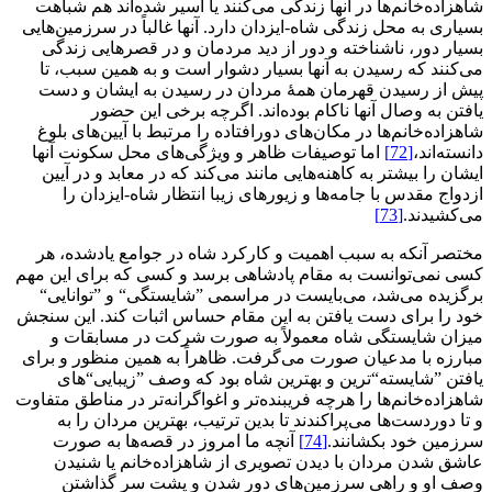
شاهزاده‌خانم‌ها در آنها زندگی می‌کنند یا اسیر شده‌اند هم شباهت
بسیاری به محل زندگی شاه-ایزدان دارد. آنها غالباً در سرزمین‌هایی
بسیار دور، ناشناخته و دور از دید مردمان و در قصرهایی زندگی
می‌کنند که رسیدن به آنها بسیار دشوار است و به همین سبب، تا
پیش از رسیدن قهرمان همۀ مردان در رسیدن به ایشان و دست
یافتن به وصال آنها ناکام بوده‌اند. اگرچه برخی این حضور
شاهزاده‌خانم‌ها در مکان‌های دورافتاده را مرتبط با آیین‌های بلوغ
دانسته‌اند،
[72]
اما توصیفات ظاهر و ویژگی‌های محل سکونت آنها
ایشان را بیشتر به کاهنه‌هایی مانند می‌کند که در معابد و در آیین
ازدواج مقدس با جامه‌ها و زیورهای زیبا انتظار شاه-ایزدان را
می‌کشیدند.
[73]
مختصر آنکه به سبب اهمیت و کارکرد شاه در جوامع یادشده، هر
کسی نمی‌توانست به مقام پادشاهی برسد و کسی که برای این مهم
برگزیده می‌شد، می‌بایست در مراسمی ”شایستگی“ و ”توانایی“
خود را برای دست یافتن به این مقام حساس اثبات کند. این سنجش
میزان شایستگی شاه معمولاً به صورت شرکت در مسابقات و
مبارزه با مدعیان صورت می‌گرفت. ظاهراً به همین منظور و برای
یافتن ”شایسته“‌ترین و بهترین شاه بود که وصف ”زیبایی“های
شاهزاده‌خانم‌ها را هرچه فریبنده‌تر و اغواگرانه‌تر در مناطق متفاوت
و تا دوردست‌ها می‌پراکندند تا بدین ترتیب، بهترین مردان را به
سرزمین خود بکشانند.
[74]
آنچه ما امروز در قصه‌ها به صورت
عاشق شدن مردان با دیدن تصویری از شاهزاده‌خانم یا شنیدن
وصف او و راهی سرزمین‌های دور شدن و پشت سر گذاشتن