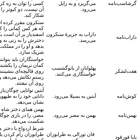
گرشاسب‌نامه
می‌گریزد و به زابل
کسی را توان به زه کر
می‌رود.
آن نیست، دو کبوتر را
شکار کند.
سنکرون مقرر کرده 
که هر کس کمانی را که
داراب به جزیرۀ سنکرون
اسفندیار بر آن است ب
داراب‌نامه
می‌رسد.
دخترش را به زنی به 
بدهد و او را در مملکت
شریک سازد.
خواستگاران باید بتوانند
کمان نریمان را بکشند 
پهلوانان از بانوگشسب
هفت‌لشکر
روی قالیچه‌ای بنشینند
خواستگاری می‌کنند.
رستم تکانش می‌دهد و 
روی آن نیفتند.
آبتین توانایی چوگان‌باز
کوش‌نامه
آبتین به بسیلا می‌رود.
دانایی خود را به طیهو
نشان می‌دهد.
بهمن همای دختر شاه
بهمن‌نامه
بهمن به مصر می‌رود.
مصر، را در بازی چوگا
شکست می‌دهد.
شرط ازدواج با دختر م
قان تورالی به طرابوزان
طرابوزان رام کردن یا
بابا قورقود