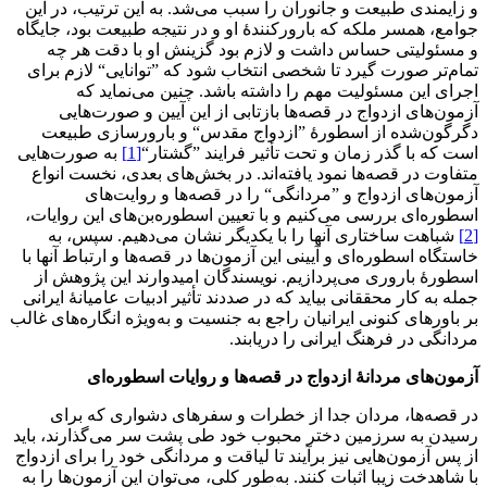
و زایمندی طبیعت و جانوران را سبب می‌شد. به این ترتیب، در این
جوامع، همسر ملکه که بارورکنندۀ او و در نتیجه طبیعت بود، جایگاه
و مسئولیتی حساس داشت و لازم بود گزینش او با دقت هر چه
تمام‌تر صورت گیرد تا شخصی انتخاب شود که ”توانایی“ لازم برای
اجرای این مسئولیت مهم را داشته باشد. چنین می‌نماید که
آزمون‌های ازدواج در قصه‌ها بازتابی از این آیین و صورت‌هایی
دگرگون‌شده از اسطورۀ ”ازدواج مقدس“ و بارورسازی طبیعت
است که با گذر زمان و تحت تأثیر فرایند ”گشتار“
[1]
به صورت‌هایی
متفاوت در قصه‌ها نمود یافته‌اند. در بخش‌های بعدی، نخست انواع
آزمون‌های ازدواج و ”مردانگی“ را در قصه‌ها و روایت‌های
اسطوره‌ای بررسی می‌کنیم و با تعیین اسطوره‌بن‌های این روایات،
[2]
شباهت ساختاری آنها را با یکدیگر نشان می‌دهیم. سپس، به
خاستگاه اسطوره‌ای و آیینی این آزمون‌ها در قصه‌ها و ارتباط آنها با
اسطورۀ باروری می‌پردازیم. نویسندگان امیدوارند این پژوهش از
جمله به کار محققانی بیاید که در صددند تأثیر ادبیات عامیانۀ ایرانی
بر باورهای کنونی ایرانیان راجع به جنسیت و به‌ویژه انگاره‌های غالب
مردانگی در فرهنگ ایرانی را دریابند.
آزمون
های مردانۀ ازدواج در قصه
ها و روایات اسطوره
ای
در قصه‌ها، مردان جدا از خطرات و سفرهای دشواری که برای
رسیدن به سرزمین دختر محبوب خود طی پشت سر می‌گذارند، باید
از پس آزمون‌هایی نیز برآیند تا لیاقت و مردانگی خود را برای ازدواج
با شاهدخت زیبا اثبات کنند. به‌طور کلی، می‌توان این آزمون‌ها را به