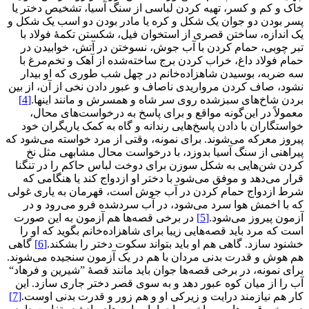
خاک و کم و کسر، تهیه کردن لباسی از سنگ آسیا، تشخیص دختر یا
پسر بودن دو جوان یک شکل و کره یا مادر بودن دو اسب یک شکل و
یک اندازه، ساختن قصری از استخوان فیل، شکستن تکمۀ فولاد با
تبر چوبی، حمام کردن با آب جوش، نسوختن در آتش، خوابیدن در
حمام فولاد داغ، خراب کردن برج ساخته‌شده از آهک و تخم‌مرغ با
سه ضربه، بوسیدن شاهزاده‌خانم در چهل شب طوری که او بیدار
نشود، صاف کردن مرواریدی ناصاف و عبور دادن نخی از آن، از بین
بردن شاخ‌های سبزشده روی سر شاه و همسرش و مانند اینها.
[4]
معمولاً در این‌گونه مواقع و برای پاسخ به درخواست‌های محال،
خواستگاران با دادن پاسخ‌هایی رندانه و گاه به کمک یاریگران خود
پیروز معرکه می‌شوند. برای نمونه، وقتی از مرد خواسته می‌شود که
پیراهنی از سنگ آسیا بدوزد، با درخواست محال مشابهی مثل نخ
کردن شن‌هایی به شکل سوزن برای دوخت لباس حاکم را در تنگنا
قرار می‌دهد و موفق می‌شود با دختر او ازدواج کند یا هنگامی که
شرط ازدواج حمام کردن در آب جوش است، قهرمان به یاری غولی
که با اخمش هوا سرد می‌شود، در آب سردشده فرو می‌رود و در
آزمون پیروز می‌شود.
[5]
در برخی قصه‌ها هم آزمون به این صورت
است که مرد باید قصه‌هایی زیبا برای شاهزاده‌خانم بگوید که او را
خشنود سازد. گاهی هم او باید بتواند سکوت دختر را بشکند.
[6]
گاهی
هم هوش و قدرت بدنی مردان با هم در یک آزمون سنجیده می‌شوند.
برای نمونه، در برخی قصه‌ها جوان باید مانند قصۀ ”شیرین و فرهاد“
آب را از میان کوه عبور دهد و به سوی قصر دختر جاری سازد. این
کار هم نیازمند درایت و زیرکی او و هم زور و قدرت بدنی اوست.
[7]