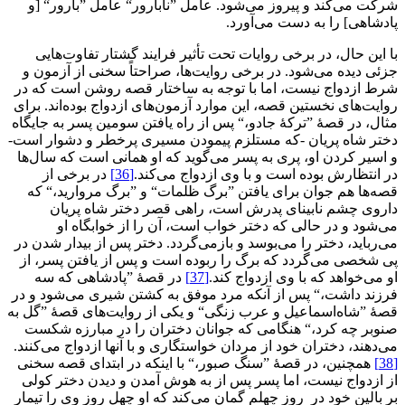
شرکت می‌کند و پیروز می‌شود. عامل ”نابارور“ عامل ”بارور“ [و
پادشاهی] را به دست می‌آورد.
با این حال، در برخی روایات تحت تأثیر فرایند گشتار تفاوت‌هایی
جزئی دیده می‌شود. در برخی روایت‌ها، صراحتاً سخنی از آزمون و
شرط ازدواج نیست، اما با توجه به ساختار قصه روشن است که در
روایت‌های نخستین قصه، این موارد آزمون‌های ازدواج بوده‌اند. برای
مثال، در قصۀ ”ترکۀ جادو،“ پس از راه یافتن سومین پسر به جایگاه
دختر شاه پریان -که مستلزم پیمودن مسیری پرخطر و دشوار است-
و اسیر کردن او، پری به پسر می‌گوید که او همانی است که سال‌ها
در انتظارش بوده است و با وی ازدواج می‌کند.
[36]
در برخی از
قصه‌ها هم جوان برای یافتن ”برگ ظلمات“ و ”برگ مروارید،“ که
داروی چشم نابینای پدرش است، راهی قصر دختر شاه پریان
می‌شود و در حالی که دختر خواب است، آن را از خوابگاه او
می‌رباید، دختر را می‌بوسد و بازمی‌گردد. دختر پس از بیدار شدن در
پی شخصی می‌گردد که برگ را ربوده است و پس از یافتن پسر، از
او می‌خواهد که با وی ازدواج کند.
[37]
در قصۀ ”پادشاهی که سه
فرزند داشت،“ پس از آنکه مرد موفق به کشتن شیری می‌شود و در
قصۀ ”شاه‌اسماعیل و عرب زنگی“ و یکی از روایت‌های قصۀ ”گل به
صنوبر چه کرد،“ هنگامی که جوانان دختران را در مبارزه شکست
می‌دهند، دختران خود از مردان خواستگاری و با آنها ازدواج می‌کنند.
[38]
همچنین، در قصۀ ”سنگ صبور،“ با اینکه در ابتدای قصه سخنی
از ازدواج نیست، اما پسر پس از به هوش آمدن و دیدن دختر کولی
بر بالین خود در روز چهلم گمان می‌کند که او چهل روز وی را تیمار