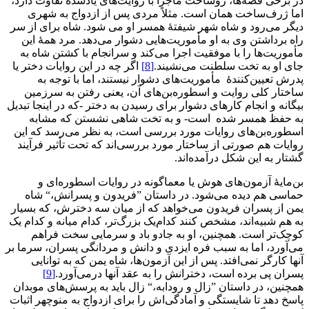
در برخی قصه‌ها، روساخت ماجرا با روایت‌های یادشده تفاوت دارد،
اما ژرف‌ساخت همان است. مثلاً مردی پس از ازدواج به شهری
دیگر می‌رود و شاه شهر شیفتۀ همسر او می شود. شاه برای از سر
راه برداشتن وی به او مأموریت‌هایی دشوار می‌دهد. مرد همۀ این
مأموریت‌ها را با موفقیت اجرا می‌کند و سرانجام با کشتن شاه به
جای او به تخت سلطنت می‌نشیند.
[8]
اگر چه در این روایات دختر یا
پدرش تعیین‌کنندۀ مأموریت‌های دشوار نیستند، اما با توجه به
ساختار کلی روایت و اسطوره‌بن‌های آن، یعنی رفتن به سرزمین
بیگانه و انجام کارهای دشوار برای رسیدن به دختر -که در اینجا تبدیل
به حفظ همسر شده است- و به تخت شاهی نشستن که مشابه
اسطوره‌بن‌های روایات مورد بررسی است، به نظر می‌رسد که این
روایات هم صورتی از ساختار مورد بررسی‌اند که تحت تأثیر فرآیند
گشتار به این شکل درآمده‌اند.
بن‌مایۀ آزمون‌های هوش یا معماگونه در روایات اسطوره‌ای و
حماسی هم دیده می‌شود. در داستان ”فریدون و پسرانش،“ شاه
یمن از پسران فریدون می‌خواهد که از میان سه دخترش، که بسیار
به هم شبیه‌اند، مشخص کنند کدام‌یک بزرگ‌تر، کدام میانه و کدام یک
کوچک‌تر است. همچنین، او به جادو باد و سرمایی سخت فراهم
می‌آورد، اما به سبب فره ایزدی و دانش و مردانگی پسران، سرما بر
آنها کارگر نمی‌افتد. پس از این آزمون‌ها، شاه یمن که به توانایی
پسران پی برده است، دخترانش را به عقد آنها درمی‌آورد.
[9]
همچنین، در داستان ”زال و رودابه،“ زال باید به پرسش‌های موبدان
پاسخ دهد تا شایستگی و آمادگی‌اش را برای ازدواج به منوچهر اثبات