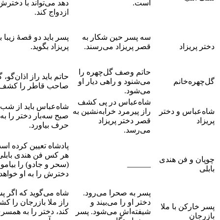
است.
دهد می‌تواند با دخترش
ازدواج کند.
سه پسر حین شکار به
پسر باید دو قصۀ زیبا ب
دختر پریزاد
قصر پریزاد می‌رسند.
پریزاد بگوید.
حاتم وصف گل‌چهره را
حاتم باید راز اذان‌گو، گ
گل‌چهره‌خانم
می‌شنود و راهی دیار او
صاحب قاطر را کشف ک
می‌شود.
شاه‌عباس در پی کشف
شاه‌عباس باید از شب ت
شاه‌عباس و دختر
راز پیرمرد خرابه‌نشین به
صبح سه‌بار دختر را به
پریزاد
قصر دختر پریزاد
حرف بیاورد.
می‌رسد.
پادشاه تعیین کرده اس
هر کس فن هندی بابلی
چوپان و فن هندی
______
(سحر و جادو) را بیاموز
بابلی
دخترش را به او خواهد 
پسر به صحرا می‌رود.
شاه می‌گوید که اگر پ
دختر او را می‌بیند و
راز ملا بازرجان را ک
پسر خارکن با ملا
شیفته‌اش می‌شود. پسر
کند، دختر را به همسری
بازرجان