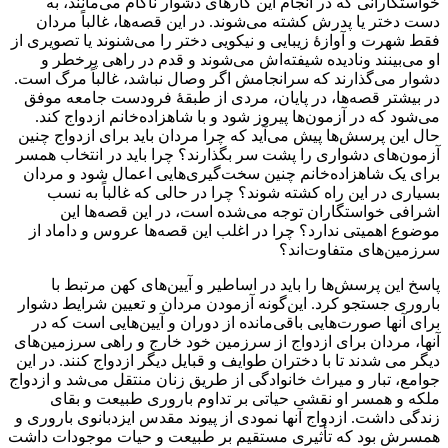
خواستگارانی که در انجام این کارهای دشوار ناکام می‌مانند، به
دست دختر یا پدرش کشته می‌شوند. در این قصه‌ها، غالباً مردان
فقط شهرت و آوازۀ زیبایی و نیکویی دختر را می‌شنوند یا تصویری از
او می‌بینند ونادیده شیفته‌اش می‌شوند و قدم در راهی پرخطر و
دشوار می‌گذارند که سرانجامش اگر وصال نباشد، غالباً مرگ است.
در بیشتر قصه‌ها، در پایان، مردی از طبقۀ فرودست جامعه موفق
می‌شود که در آزمون‌ها پیروز شود و با شاهزاده‌خانم ازدواج کند.
حال این پرسش‌ها پیش می‌آید که چرا مردان باید برای ازدواج چنین
آزمون‌های دشواری را پشت سر بگذارند؟ چرا باید در انتخاب همسر
برای یک شاهزاده‌خانم چنین سخت‌گیری‌هایی اعمال شود و مردان
بسیاری در این راه کشته شوند؟ چرا در حالی که غالباً به نسب
اشرافی خواستگاران توجه می‌شده است، در این قصه‌ها این
موضوع اهمیتی ندارد؟ چرا در اغلب این قصه‌ها عروس و داماد از
سرزمین‌های متفاوت‌اند؟
پاسخ این پرسش‌ها را باید در اساطیر و آیین‌های کهن مرتبط با
باروری جستجو کرد. این‌گونه آزمودن مردان و تعیین شرایط دشوار
برای آنها صورت‌هایی باقی‌مانده از دوران و آیین‌هایی است که در
آنها، مردان برای ازدواج از سرزمین خود خارج و راهی سرزمین‌های
دیگر می شدند تا با دختران طوایف و قبایل دیگر ازدواج کنند. در این
جوامع، تبار و میراث خانوادگی از طریق زنان منتقل می‌شد و ازدواج
ملکه و همسر او نقشی حیاتی بر تداوم باروری طبیعت و بقای
زندگی داشت. ازدواج آنها نمودی از پیوند مقدس ایزدبانوی باروری و
همسرش بود که تأثیری مستقیم بر طبیعت و حیات موجودات داشت