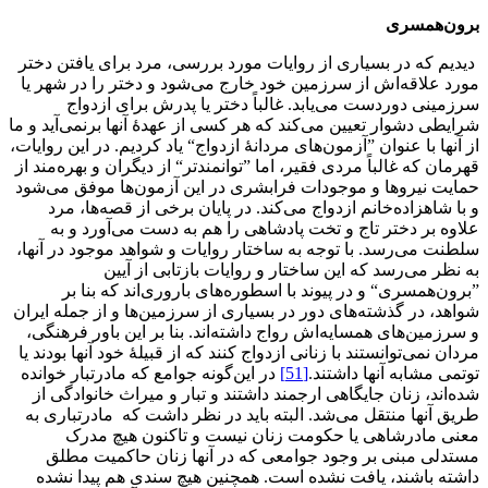
برون
همسری
دیدیم که در بسیاری از روایات مورد بررسی، مرد برای یافتن دختر
مورد علاقه‌اش از سرزمین خود خارج می‌شود و دختر را در شهر یا
سرزمینی دوردست می‌یابد. غالباً دختر یا پدرش برای ازدواج
شرایطی دشوار تعیین می‌کند که هر کسی از عهدۀ آنها برنمی‌آید و ما
از آنها با عنوان ”آزمون‌های مردانۀ ازدواج“ یاد کردیم. در این روایات،
قهرمان که غالباً مردی فقیر، اما ”توانمندتر“ از دیگران و بهره‌مند از
حمایت نیروها و موجودات فرابشری در این آزمون‌ها موفق می‌شود
و با شاهزاده‌خانم ازدواج می‌کند. در پایان برخی از قصه‌ها، مرد
علاوه بر دختر تاج و تخت پادشاهی را هم به دست می‌آورد و به
سلطنت می‌رسد. با توجه به ساختار روایات و شواهد موجود در آنها،
به نظر می‌رسد که این ساختار و روایات بازتابی از آیین
”برون‌همسری“ و در پیوند با اسطوره‌های باروری‌‌اند که بنا بر
شواهد، در گذشته‌های دور در بسیاری از سرزمین‌ها و از جمله ایران
و سرزمین‌های همسایه‌اش رواج داشته‌اند. بنا بر این باور فرهنگی،
مردان نمی‌توانستند با زنانی ازدواج کنند که از قبیلۀ خود آنها بودند یا
توتمی مشابه آنها داشتند.
[51]
در این‌گونه جوامع که مادرتبار خوانده
شده‌اند، زنان جایگاهی ارجمند داشتند و تبار و میراث خانوادگی از
طریق آنها منتقل می‌شد. البته باید در نظر داشت که مادرتباری به
معنی مادرشاهی یا حکومت زنان نیست و تاکنون هیچ مدرک
مستدلی مبنی بر وجود جوامعی که در آنها زنان حاکمیت مطلق
داشته باشند، یافت نشده است. همچنین هیچ سندی هم پیدا نشده