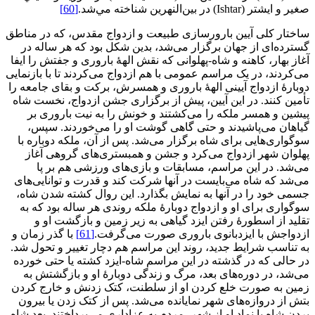
صغير و ایشتر (Ishtar) در بين‌النهرين شناخته مي‌شد.
[60]
ساختار کلی آیین بارورسازی طبیعت و ازدواج مقدس، که در مناطق
گسترده‌ای از جهان برگزار می‌شد، بدین شکل بود که هر ساله در
آغاز بهار، کاهنه و شاه-پهلوانی که نقش الهۀ باروری و جفتش را ایفا
می‌کردند، در یک مراسم عمومی با هم ازدواج می‌کردند تا با بازنمایی
دوبارۀ ازدواج آیینی الهۀ باروری و همسرش، برکت و بقای جامعه را
تأمین کنند. در این آیین، پیش از برگزاری جشن ازدواج، نخست شاه
پیشین و همسر ملکه را می‌کشتند و خونش را به نیت باروری بر
گیاهان می‌پاشیدند و حتی گاهی گوشت او را می‌خوردند. سپس،
سوگواری‌هایی برای شاه برگزار می‌شد. پس از آن، ملکه دوباره با
پهلوان شهر ازدواج می‌کرد و جشن و همبستری‌های گروهی آغاز
می‌شد. در این مراسم، مسابقات و بازی‌های ورزشی هم بر پا
می‌شد که شاه می‌بایست در آنها شرکت کند و قدرت و توانایی‌های
جسمی خود را در آنها به نمایش بگذارد. این روال کشته شدن شاه،
سوگواری برای او و ازدواج دوبارۀ ملکه روندی هر ساله بود که به
تقلید از اسطورۀ رفتن ایزد گیاهی به زیر زمین و بازگشت او و
ازدواجش با ایزدبانوی باروری صورت می‌گرفت.
[61]
با گذر زمان و
به تناسب شرایط جدید، روند این مراسم هم دچار تغییر و تحول شد.
در حالی که در گذشته در این مراسم شاه-ایزد کشته یا حتی خورده
می‌شد، در دوره‌های بعد، مرگ و زندگی دوبارۀ او و بازگشتش به
زمین به صورت خلع کردن او از سلطنت، کتک زدنش و خارج کردن
بتش از دروازه‌های شهر نمایانده می‌شد. پس از کتک زدن یا بیرون
بردن شاه یا نماد او از شهر، مردم به عزاداری می‌پرداختند. بعد شاه