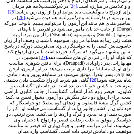
برمی‌گزیند. از شرط‌های ازدواج با دختر بوراسب هم شکست دادن
او و غلامش در مبارزه است.
[24]
در
بانوگشسب
نامه
هم مردان
برای ازدواج با بانوگشسب باید بتوانند او را از روی زین بربایند.
[25]
این بن‌مایه در
داراب
نامه
و
فرامرزنامه
هم دیده می‌شود.
[26]
در
اساطیر هندی هم مانند این آزمون را می‌توانیم ببینیم. بانوخدا دورگه
(Durga) از جانب خدایان مأمور می‌شود دو اهریمن با نام‌های
سومبهه (Sumbha) و نیسومبهه (Nisumbha) را از بین ببرد. او به
هیئت زنی زیبا به هیمالیا می‌رود. سومبهه با شنیدن وصف او از زبان
جاسوسانش کسی را به خواستگاری وی می‌فرستد. دورگه در پاسخ
به این پیشنهاد می‌گوید که سوگند خورده است با مردی ازدواج کند
که بتواند او را در نبردی تن‌به‌تن شکست دهد.
[27]
همچنین، در
مهابهارات، پدر دراوپادی (Draupadi)، برای یافتن شوهری مناسب
برای او یک مسابقۀ تیراندازی ترتیب می‌دهد. در این آزمون، ارجن
(Arjuna)، پسر ایندرا، موفق می‌شود در مسابقه پیروز و به دامادی
شاه پذیرفته شود.
[28]
گاهی هم شرط ازدواج شکست دادن دشمنی
سرسخت یا کشتن حیوانات درنده است. در داستان ”گشتاسب و
کتایون،“ قیصر روم که از انتخاب گشتاسب از جانب کتایون ناراضی
است، برای ازدواج دو دختر دیگرش دو آزمون دشوار تعیین می‌کند:
کشتن گرگ بیشۀ فاسقون و اژدهای کوه سقیلا. دو خواستگار که
خود ناتوان از کشتن جانوران‌اند، از گشتاسب می‌خواهند این کار را
صورت دهد. او می‌پذیرد و گرگ و اژدها را می‌کشد. بدین ترتیب، دو
خواستگار موفق به جلب رضایت قیصر و ازدواج با دختران وی
می‌شوند، اما در مراسم جشن و چوگان‌بازی که قیصر به مناسبت
موفقیت دو دامادش ترتیب داده است، گشتاسب وارد میدان