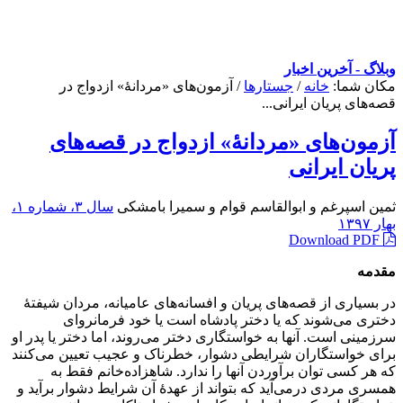
وبلاگ - آخرین اخبار
مکان شما:
خانه
/
جستارها
/
آزمون‌های «مردانۀ» ازدواج در
قصه‌های پریان ایرانی...
آزمون‌های «مردانۀ» ازدواج در قصه‌های
پریان ایرانی
ثمین اسپرغم و ابوالقاسم قوام و سمیرا بامشکی
سال ۳، شماره ۱،
بهار ۱۳۹۷
Download PDF
مقدمه
در بسیاری از قصه‌های پریان و افسانه‌های عامیانه، مردان شیفتۀ
دختری می‌شوند که یا دختر پادشاه است یا خود فرمانروای
سرزمینی است. آنها به خواستگاری دختر می‌روند، اما دختر یا پدر او
برای خواستگاران شرایطی دشوار، خطرناک و عجیب تعیین می‌کنند
که هر کسی توان برآوردن آنها را ندارد. شاهزاده‌خانم فقط به
همسری مردی درمی‌آید که بتواند از عهدۀ آن شرایط دشوار برآید و