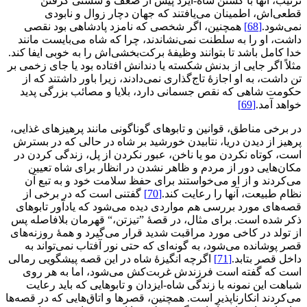
ترتیب، آنها با کشتن شاه-ایزد پیش از ضعف و سستی گرفتن
قطعی‌اش، اطمینان می‌یافتند که جهان دچار زوال و نابودی
نمی‌شود.
[68]
همچنین، اگر شخصی که نامزد پادشاهی بود نقصی
داشت، او را به سلطنت نمی‌نشاندند، چرا که شاه می‌بایست مانند
خدا کامل باشد تا بتوانند وظیفۀ برکت‌بخشی‌اش را به خوبی ایفا کند.
مثلاً اگر جایی از بدنش شکسته یا دندانش افتاده بود یا جای زخمی بر
تن داشت، به او اجازۀ تاج‌گذاری نمی‌دادند، زیرا باور داشتند که از
حکومت شاهی که نقص جسمانی دارد، بلایا و مصائب بزرگی پدید
خواهد آمد.
[69]
در برخی مناطق، قوانین و تابوهای گوناگونی مانند پرهیزهای غذایی،
پرهیز از دیدن دریا، نتابیدن خورشید بر شاه در حالی که در بسترش
است، کوتاه نکردن مو یا ناخن، عبور نکردن از پل، زندگی کردن در
مکان‌هایی دور از مردم و ظاهر نشدن در انظار برای شاه تعیین
می‌کردند و از او می‌خواستند برای حفظ سلامت خود و به تبع آن
نظام طبیعت، آنها را رعایت کند.
[70]
گفتنی است که در برخی از
قصه‌های مورد بررسی هم مواردی دیده می‌شود که یادآور تابوهای
ذکر شده است. برای مثال، در قصۀ ”تیزتن،“ قهرمان بلافاصله پس
از تولد در کاخی مورد مراقبت شدید قرار می‌گیرد و همۀ روزنه‌های
قصر پوشانده می‌شود، به گونه‌ای که حتی نور آفتاب نمی‌تواند به
داخل قصر بتابد.
[71]
اگرچه انگیزۀ شاه در این قصه پیشگویی رمالی
است که گفته است فرزندش غربت‌کش می‌شود، اما به هر روی
شباهت این نمونه با زندگی شاه-ایزدان و تابوهایی که باید رعایت
می‌کردند انکارناپذیر است. همچنین، قصرها و اتاق‌هایی که در قصه‌ها