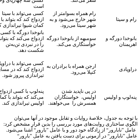
سفر می‌کند.
کشتن سه چهارپای و
است
رام همراه بسوامتر از
کسی می‌تواند با سیتا
رام و سیتا
شهر خارج می‌شود و به
ازدواج کند که بتواند با
شهر سیتا می‌رود.
کمان شیوا تیراندازی ک
بانوخدا دورگه با کسی
بانوخدا دورگه و
سومبهه از بانوخدا دورگه
ازدواج می‌کند که بتواند
اهریمنان
خواستگاری می‌کند.
را در نبردی تن‌به‌تن
شکست دهد.
کسی می‌تواند با دراوپ
ارجن همراه با برادران به
دراوپادی
ازدواج کند که در مساب
کنپلا می‌رود.
تیراندازی پیروز شود.
در پی ناپدید شدن
پنه‌لوپ با کسی ازدواج
پنه‌لوپ و اولیس
اولیس، خواستگاران
می‌کند که بتواند با کما
همسرش را می‌خواهند.
اولیس تیراندازی کند.
با توجه به جدول، خلاصۀ روایات و تقابل موجود در آنها می‌توان
الگوی ساختاری روایت‌های مورد بررسی را بدین قرار مشخص کرد:
عامل ”نابارور“ از زادگاه خود دور و با عامل ”بارور“ آشنا می‌شود.
عامل ”نابارور“ در آزمونی برای دست یافتن به عامل ”بارور“