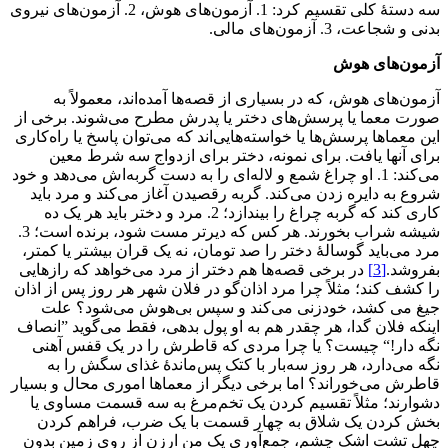
سه دستۀ کلی تقسیم کرد: 1. آزمون‌های هوش، 2. آزمون‌های نیروی
بدنی و شجاعت، 3. آزمون‌های مالی.
آزمون
های هوش
آزمون‌های هوش، که در بسیاری از قصه‌ها آمده‌اند، معمولاً به
صورت معما یا پرسش‌های دختر یا پدرش مطرح می‌شوند. برخی از
این معماها پرسش‌ها یا خواسته‌هایی‌اند که می‌توان پاسخ یا راه‌کاری
برای آنها یافت. برای نمونه، دختر برای ازدواج سه شرط معین
می‌کند: 1. او چراغ شمع و لاله‌ای را به دست گربه‌اش می‌دهد و خود
شروع به دایره زدن می‌کند. گربه رقصیدن آغاز می‌کند و مرد باید
کاری کند که گربه چراغ را بیندازد؛ 2. مرد و دختر باید هر یک ده
شیشه شراب بخورند. هر کس که دیرتر مست شود، برنده است؛ 3.
مرد می‌باید گوسالۀ دختر را صد تومان، نه یک قران بیشتر یا کمتر،
بفروشد.
[3]
در برخی قصه‌ها هم دختر از مرد می‌خواهد که رازهایی
را کشف کند؛ مثلاً چرا مرد اذان‌گو در فلان شهر هر روز پس از اذان
جیغ می کشد، خودزنی می‌کند و سپس بی‌هوش می‌شود؟ علت
اینکه فلان گدا، هر چقدر هم به او پول بدهی، فقط می‌گوید ”انصاف
نگه‌ دار!“ چیست؟ یا چرا مردی که قاطرش را در یک قفس آهنی
نگه می‌دارد، هر روز سه‌بار با کتک پس‌ماندۀ غذای سگش را به
قاطرش می‌خوراند؟ اما برخی دیگر از معماها اموری محال و بسیار
دشوارند؛ مثلاً تقسیم کردن یک تخم‌مرغ به سه قسمت مساوی یا
بخش کردن یک شلاق به چهار قسمت با یک ضرب، فراهم کردن
چهل تشت اشک چشم، جمع‌آوری یک من ارزن از روی زمین بدون