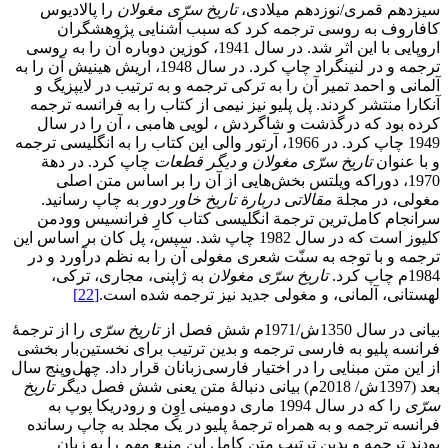
سیزدهم قمری/نوزدهم میلادی،
تاریخ سرّی مغولان
را پالادیوس
کافاروف به روسی ترجمه کرد که سبب آشنایی پژوهشگران
اروپایی با این اثر شد. در سال 1941، کوزین دوباره آن را به روسی
ترجمه و در لنینگراد چاپ کرد. در سال 1948، اریش هینیش آن را به
آلمانی و احمد تمیر آن را به ترکی ترجمه و به ترتیب در لایپزیگ و
آنکارا منتشر کردند. پل پلیو نیز نیمی از کتاب را به فرانسه ترجمه
کرده بود که درگذشت و شاگردش ، لویی هامبی ، آن را در سال
1949 چاپ کرد. در 1966، آرتور والی این کتاب را به انگلیسی ترجمه
و با عنوان
تاریخ سرّی مغولان و دیگر قطعات
چاپ کرد. در دهة
1970، دوراکه ویلتس بخش‌هایی از آن را بر اساس متن اصلی
مغولی، در مجلة
مقالاتی دربارة تاریخ خاور دور
به چاپ رسانید.
سرانجام کامل‌ترین ترجمة انگلیسی کتاب کارِ فرانسیس وودمن
کلیوز است که در سال 1982 چاپ شد. سپس، پل کان بر اساس این
ترجمه و با توجه به سنّت شعری مغولی آن را به نظم درآورد و در
1984م چاپ کرد.
تاریخ سرّی مغولان
به ژاپنی، مجاری، ترکی،
لهستانی، آلمانی، و مغولی جدید نیز ترجمه شده است.
[22]
بیانی در سال 1350ش/1971م شش فصل از
تاریخ سرّی
را از ترجمۀ
فرانسه پلیو به فارسی ترجمه و بدین ترتیب برای نخستین‌بار بخشی
از این متن مبنایی را در اختیار فارسی‌زبانان قرار داد. چهل‌و‌پنج سال
بعد (1397ش/ 2018م) بیانی دنبالۀ متن یعنی شش فصل دیگر
تاریخ
سرّی
را که در سال 1994 ماری دومینی اِوِن و رودریکا پوپ به
فرانسه ترجمه و به همراه ترجمۀ پلیو در یک مجلد به چاپ رسانده
بودند ترجمه و بدین ترتیب متن کامل این منبع مهم را به زبان