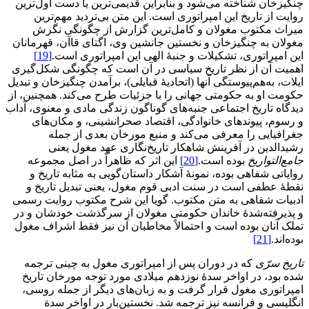
چنگیزخان شناخته می‌شود و بنابراین قدیمی‌ترین یا دست اول‌ترین
روایت از تاریخ این امپراتوری است. این متن بی‌تردید مهم‌ترین
میراث مکتوب مغولان و کامل‌ترین گزارش از چگونگی نگرش
مغولان به چنگیزخان و نخستین جانشین وی، اگتای قاآن، قهرمانان
این امپراتوری، تشکیلات و جنبۀ الهی این امپراتوری است.
[19]
اهمیت آن از نظر تاریخ سیاسی در آن است که چگونگی شکل‌گیری
ایلات، به‌هم‌پیوستگی آنها (اتحادیۀ قبایلی)، برآمدن چنگیزخان و تبدیل
حکومت او به حکومتی جهانی را با جزئیات طرح می‌کند. همچنین، از
دیدگاه تاریخ اجتماعی جنبه‌های گوناگون زندگی مادی و معنوی، آداب
و رسوم، پیوندهای خانوادگی، اقتصاد صحرانشینی، و مکان‌های
جغرافیایی را معرفی می‌کند و منبع مورخان بعدی از جمله
رشیدالدین در آفرینش شاهکار تاریخ‌نگاری عهد مغول یعنی
جامع‌التواریخ
بوده است.
[20]
این اثر که ظاهراً در اصل مجموعه
روایاتی شفاهی بوده، نمونۀ آشکار داستان‌گویی به مثابه تاریخ و
نقطۀ عطفی است در سنت ادبی قوم مغول، یعنی تبدیل تاریخ و
ادبیات شفاهی به متن مکتوب. گویا این شرح مکتوب روایت رسمی
و پذیرفته‌شدۀ خاندان حکومتی مغولان از سرگذشت خودشان و در
تملک آنان بوده است و احتمالاً مخاطبان آن نیز فقط اشراف مغول
بوده‌اند.
[21]
تاریخ سرّی
که در دوران پس از امپراتوری مغول به چینی ترجمه
شده بود، در اواخر سدۀ نوزدهم میلادی مورد توجه مورخان تاریخ
امپراتوری مغول قرار گرفت و به زبان‌های دیگر از جمله روسی،
انگلیسی و فرانسه نیز ترجمه شد. نخستین‌بار در اواخر سدة