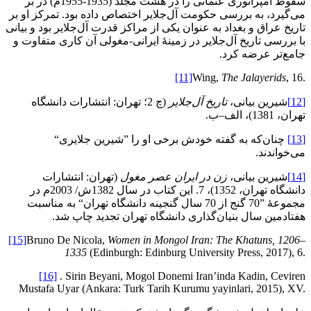
سقوط امپراتوری عثمانی را در هشت مجلد (1935-1955م) در بر
می‌گیرد، به بررسی حکومت آل‌جلایر اختصاص داده بود. تمرکز او بر
تاریخ عراق و بغداد به عنوان یکی از مراکز قدرت آل‌جلایر بود و بیانی
با بررسی تاریخ آل‌جلایر در زمینۀ ایرانی-مغولی آن کاری متفاوت و
جامع‌تر عرضه کرد.
[11]
Wing,
The Jalayerids
, 16.
[12]
شیرین بیانی،
تاریخ آل‌جلایر
(چ 2؛ تهران: انتشارات دانشگاه
تهران، 1381)، الف–ب.
[13]
چنان‌که به گفته خودش برخی او را ”شیرین جلایری“
می‌خواندند.
[14]
شیرین بیانی،
زن در ایران عصر مغول
(تهران: انتشارات
دانشگاه تهران، 1352)، 7. این کتاب در سال 1382ش/ 2003م در
مجموعۀ ”70 گنج از 70 سال گنجینه دانشگاه تهران“ به مناسبت
هفتادمین سال بنیان‌گذاری دانشگاه تهران تجدید چاپ شد.
[15]
Bruno De Nicola,
Women in Mongol Iran: The Khatuns, 1206–
1335
(Edinburgh: Edinburg University Press, 2017), 6.
[16]
. Sirin Beyani, Mogol Donemi Iran’inda Kadin, Ceviren
Mustafa Uyar (Ankara: Turk Tarih Kurumu yayinlari, 2015), XV.