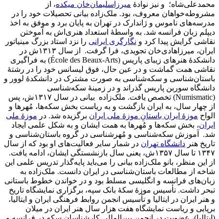
محمدعلی‌شاه؛ و نیز نوادۀ
میرزاسلیمان‌خان میکده
، از
مشروطه‌خواهان معروف، بود. ملک‌زاده بیانی تحصیلات خود را در
مدرسه‌های ناموس و ژاندارک در تهران به پایان برد و موفق به اخذ
دیپلم زبان فرانسه شد. به واسطۀ استعداد هنری‌اش به آموختن
نقاشی گرایش پیدا کرد و
نگارگری ایرانی
را نزد استاد بزرگ مینیاتور
ایران، میرزاهادی‌خان تجویدی، فرا گرفت. از سال ۱۳۱۳ش در
دانشکدۀ هنرهای زیبای پاریس (École des Beaux-Arts) به فراگیری
نقاشی همت گماشت و در عین حال، فوق لیسانس خود را در رشتۀ
باستان‌شناسی و سکه‌شناسی به صورت مشترک در دانشکدۀ لوور و
دانشگاه سوربن پاریس گذراند و در زمینۀ سکه‌شناسی
(Numismatic) تخصص یافت. ملک‌زاده بیانی در سال ۱۳۱۷ش، پس
از چهار سال، به ایران بازگشت و به ریاست بخش سکه‌ها، مُهرها و
الواح
موزۀ ایران باستانِ موزۀ ملی ایران
برگزیده شد. در
موزۀ ملی
ایران
، بخش سکه‌ها و مُهرها به همت ایشان و به شکل علمی ایجاد
شد. آموزش سکه‌شناسی و مُهرشناسی در گروه باستان‌شناسی و
تاریخ هنر
دانشگاه تهران
در شمار سایر فعالیت‌های او بود که از سال
۱۳۴۷ تا سال ۱۳۵۷ش، یعنی سال بازنشستگی ایشان، ادامه یافت.
از این منظر، بانو ملک‌زاده بیانی را می‌باید پایه‌گذار تدریس علمی این
شاخه از مطالعات باستان‌شناسی در ایران دانست. ملک‌زاده به
زبان‌های فرانسه و انگلیسی مسلط بود و در خواندن خطوط باستانى
تبحر داشت. تأسیس موزۀ سکۀ بانک سپه، برگزاری نمایشگاه تاریخ
و هنر ایران در ایتالیا و تأسیس انجمن روابط فرهنگی ایران و ایتالیا،
برپایی و ریاست نمایشگاه هفت هزار سال هنر ایران در میلان
(ایتالیا)، عضویت در انجمن بین‌المللی کارشناسان سکه در فرانسه و