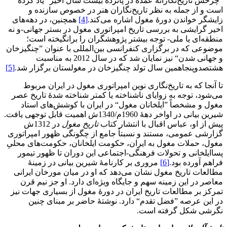
”چرخش تاریخ‌نگارانۀ عمده در پانزده بیست سال اخیر“ یاد کرده
است و از جمله به نظر تاریخ‌نگاران هنر در خصوص سازنده و
زایشگر خواندن دورۀ مغول اشاره می‌کند.
[4]
همچنین، در دهه‌های
اخیر گرایشی به بررسی تاریخ امپراتوری مغول در بستر جهانی-و نه
منطقه‌ای یا ملی- توجه بیشتر پژوهشگران را برانگیخته است؛
موضوعی که در برگزاری کنفرانسی بین‌المللی با عنوان ”چنگیزخان
و جهانی شدن“ نیز نمایان شد که در سال 2012 به مناسبت
هشتصدوپنجاهمین سال تولد چنگیزخان در مغولستان برگزار شد.
[5]
تا آنجا که به تاریخ‌نگاری نوین امپراتوری مغول در ایران مربوط
می‌شود، توجه به زوایای ناشناخته یا کمتر شناخته شدۀ تاریخ عصر
مغول و مشخصاً ”ایلخانان مغول“ در ایران با کوشش‌های استاد
شیرین بیانی در اواخر دهۀ 1960م/1340ش اهمیت قابل توجهی یافت.
پیش از او، عباس اقبال با انتشار کتاب
تاریخ مغول
در 1312ش
گزارشی عمومی، مستند و نسبتاً جامع از چگونگی ظهور امپراتوری
مغول، حملات مغول به ایران، حکومت ایلخانان، حکومت‌های محلیِ
پساایلخانی و تحولات فرهنگی-اجتماعی این دوران تا ظهور تیمور
فراهم آورده بود.
[6]
مروری بر کارنامۀ شیرین بیانی در زمینۀ
مطالعات تاریخ مغول نشان می‌دهد که او در میان مورخان ایرانی
معاصر در این زمینه سهم و جایگاه ویژه‌ای دارد. او جز نیم قرن
تمرکز بر مطالعات تاریخ ایران در دورۀ مغول از بسیاری جهات نیز
در این عرصه ”فضل تقدم“ دارد. نوشتۀ حاضر بر مبنای چنین
نگرشی شکل گرفته است.