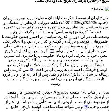
تاریخ آل‌جلایر
: بازسازی تاریخ یک دودمان محلی
تاریخ ایران از سقوط حکومت ایلخانان مغول تا ورود تیمور به ایران
(حدود 736-782ق/1336-1381م) شاهد دورانی کم‌نظیر از آشفتگی و
تجزیۀ سیاسی بود. تعابیری چون ”دورۀ حکومت‌های محلی،“ ”دورۀ
فترت،“ ”دورۀ تجزیۀ سیاسی“ و مانند آنها برگرفته از چنین
وضعیتی‌اند. در این دوران، قدرت سیاسی در اختیار چندین حکومت با
قلمروهایی کوچک و بزرگ در گوشه و کنار ایران بود و آل‌جلایر یکی
از مهم‌ترین آنها و شبیه‌ترین آنها به حکومت ایلخانان و مدعی اصلی
میراث‌داری آنان به شمار می‌آمد.
[7]
اگرچه عباس اقبال در
تاریخ
مغول
خود به معرفی این دودمان حکومتی پرداخته بود، اما شیرین
بیانی بود که به صورت جدی و در قالب رسالۀ دکتری خود در
دانشگاه سوربن و زیر نظر کلود کائن به تحولات این حکومت و
اوضاع فرهنگی-اجتماعی هم‌زمان آن پرداخت.
[8]
متن فارسی این
رساله در سال 1345ش/1967م و کمی پس از آغاز به کار او در گروه
تاریخ دانشگاه تهران در ردیف انتشارات همین دانشگاه به چاپ
رسید.
بیانی در کتاب 470 صفحه‌ای
تاریخ آل‌جلایر
، که نخستین کار مفصل
دربارۀ یک حکومت محلی در تاریخ‌نویسی نوین ایرانی بود، با استفاده
از مجموعه‌ای از منابع تاریخی، ادبی، منشآتی و سفرنامه‌ای اعم از
خطی و چاپی
[9]
و نیز شواهد سکه‌شناختی کوشید تاریخی جامع از