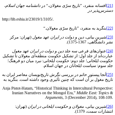
[21]
افسانه منفرد، ”تاریخ سرّی مغولان،“ در
دانشنامه جهان اسلام،
دسترس
پذیر در
http://lib.eshia.ir/23019/1/3105/.
[22]
بنگرید به منفرد، ”تاریخ سرّی مغولان.“
[23]
شیرین بیانی،
دین و دولت در ایران عهد مغول
(تهران: مرکز
نشر دانشگاهی، 1367-1375).
[24]
عنوان‌های فرعی سه جلد
دین و دولت در ایران عهد مغول
عبارت‌اند از جلد اول: از تشکیل حکومت منطقه‌ای مغولان تا تشکیل
حکومت ایلخانی؛ جلد دوم: حکومت ایلخانی: نبرد میان دو فرهنگ؛
جلد سوم: سیاست ایلخانان در جهان اسلام.
[25]
اَنجا پیستور حاتم در بررسی نگرش تاریخ‌نویسان معاصر ایران به
تاریخ مغول بر آن است که چنین تأثیری وجود داشته است. بنگرید به
Anja Pistot-Hatam, “Historical Thinking in Intercultural Perspective:
Iranian Narratives on the Mongol Era,”
Middle East: Topics &
Arguments
, 3 (December 2014), 108-109.
[26]
شیرین بیانی،
مغولان و حکومت ایلخانی در ایران
(تهران:
انتشارات سمت، 1379).