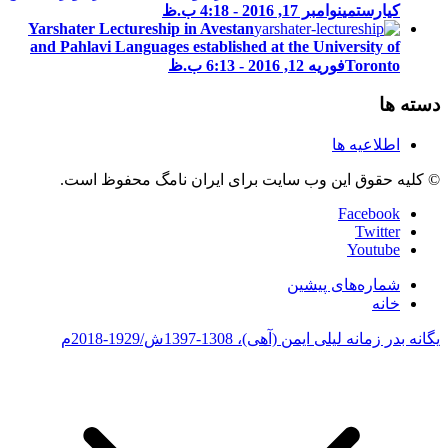
کیارستمی
نوامبر 17, 2016 - 4:18 ب.ظ
Yarshater Lectureship in Avestan
and Pahlavi Languages established at the University of
Toronto
فوریه 12, 2016 - 6:13 ب.ظ
دسته ها
اطلاعیه ها
© کلیه حقوق این وب سایت برای ایران نامگ محفوظ است.
Facebook
Twitter
Youtube
شماره‌های پیشین
خانه
یگانه بدر زمانه
لیلی ایمن (آهی)، 1308-1397ش/1929-2018م