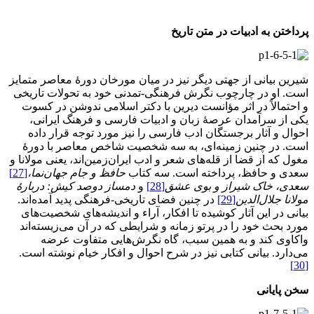
پرداختن به ادبیات در متن تاریخ
شیرین بیانی از جهتی دیگر نیز در میان مورخان دورۀ معاصر متمایز
است. او در چارچوب نگرش فرهنگی-تمدنی خود به تحولات تاریخی
و احتمالاً در اثر مؤانست دیرین با دکتر اسلامی ندوشن در کسوت
یکی از سرآمدان عرصۀ زبان و ادبیات فارسی و فرهنگ ایرانی،
احوال و آثار برجستگان ادب فارسی را نیز مورد توجه قرار داده
است. در چنین زمینه‌ای، به سه شخصیت شاخص معاصر با دورۀ
مغول که از قضا از قله‌های شعر و ادب ایران‌زمین‌اند، یعنی مولانا و
سعدی و حافظ، پرداخته است. سه کتاب
حافظ و جام جهان‌نما،
[27]
سعدی، خاک شیراز و بوی عشق
[28]
و
دمساز دوصد کیش: دربارۀ
مولانا جلال‌الدین
[29]
در چنین فضای تاریخی-فرهنگی پدید آمده‌اند.
بیانی در این آثار کوشیده تا افکار، آراء و اندیشه‌های شخصیت‌های
مورد بحث خود را در پرتو زمانه و شرایطی که در آن می‌زیسته‌اند
واکاوی کند و به همین سبب، گاه نگرش‌هایی متفاوت عرضه
می‌دارد. بیانی کتابی نیز در شرح احوال و افکار خیام نوشته است.
[30]
سخن پایانی