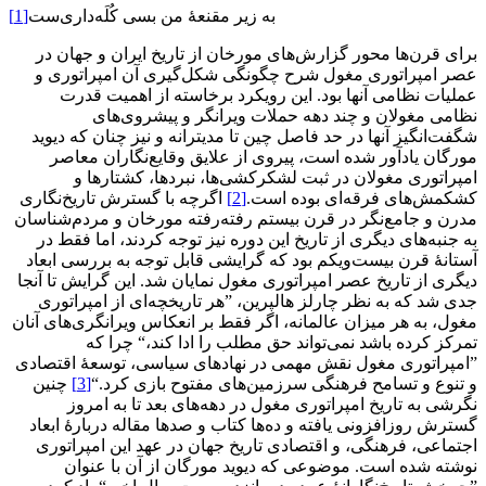
به زیر مقنعۀ من بسی کُلَه‌داری‌ست
[1]
برای قرن‌ها محور گزارش‌های مورخان از تاریخ ایران و جهان در
عصر امپراتوری مغول شرح چگونگی شکل‌گیری آن امپراتوری و
عملیات نظامی آنها بود. این رویکرد برخاسته از اهمیت قدرت
نظامی مغولان و چند دهه حملات ویرانگر و پیشروی‌های
شگفت‌انگیز آنها در حد فاصل چین تا مدیترانه و نیز چنان که دیوید
مورگان یادآور شده است، پیروی از علایق وقایع‌نگاران معاصر
امپراتوری مغولان در ثبت لشکرکشی‌ها، نبردها، کشتارها و
کشکمش‌های فرقه‌ای بوده است.
[2]
اگرچه با گسترش تاریخ‌نگاری
مدرن و جامع‌نگر در قرن بیستم رفته‌رفته مورخان و مردم‌شناسان
به جنبه‌های دیگری از تاریخ این دوره نیز توجه کردند، اما فقط در
آستانۀ قرن بیست‌ویکم بود که گرایشی قابل توجه به بررسی ابعاد
دیگری از تاریخ عصر امپراتوری مغول نمایان شد. این گرایش تا آنجا
جدی شد که به نظر چارلز هالپرین، ”هر تاریخچه‌ای از امپراتوری
مغول، به هر میزان عالمانه، اگر فقط بر انعکاس ویرانگری‌های آنان
تمرکز کرده باشد نمی‌تواند حق مطلب را ادا کند،“ چرا که
”امپراتوری مغول نقش مهمی در نهادهای سیاسی، توسعۀ اقتصادی
و تنوع و تسامح فرهنگی سرزمین‌های مفتوح بازی کرد.‌“
[3]
چنین
نگرشی به تاریخ امپراتوری مغول در دهه‌های بعد تا به امروز
گسترش روزافزونی یافته و ده‌ها کتاب و صدها مقاله دربارۀ ابعاد
اجتماعی، فرهنگی، و اقتصادی تاریخ جهان در عهد این امپراتوری
نوشته شده است. موضوعی که دیوید مورگان از آن با عنوان