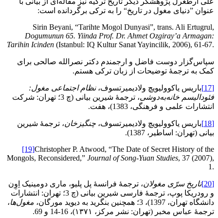
علی ارطغرل پژوهشگر دیگر تاریخ ترکیه نیز مقاله‌ای از بیانی با
عنوان ”دنیای مغول در تاریخ“ را به ترکی برگردانده است:
Sirin Beyani, “Tarihte Mogol Dunyasi”, trans. Ali Ertugrul,
Dogumunun 65. Yiinda Prof. Dr. Ahmet Ozgiray’a Armagan:
Tarihin Icinden
(Istanbul: IQ Kultur Sanat Yayincilik, 2006), 61-67.
سپاس‌گزار دوست فاضل و ارجمندم دکتر نصرالله صالحی برای
کمک به ترجمۀ توضیحات از زبان ترکی هستم.
[17]
باریس یاکوولیویچ ولادیمیرتسوف،
نظام اجتماعی مغول:
فئودالیسم خانه
به
دوشی
، ترجمۀ شیرین بیانی (چ 3؛ تهران: شرکت
انتشارات علمی و فرهنگی، 1383)، هفت.
[18]
باریس یاکوولیویچ ولادیمیرتسوف،
چنگیزخان
، ترجمۀ شیرین
بیانی (تهران: اساطیر، 1387).
[19]
Christopher P. Atwood, “The Date of Secret History of the
Mongols, Reconsidered,”
Journal of Song-Yuan Studies
, 37 (2007),
1.
[20]
تاریخ سرّی مغولان
، ترجمۀ فرانسۀ پل پلیو، ماری دومینیک اِوِن
و رودریکا پوپ، ترجمۀ فارسی شیرین بیانی (چ 3؛ تهران: انتشارات
دانشگاه تهران، 1397)، 3؛ همچنین بنگرید به دیوید مورگان،
مغول‌ها
،
ترجمۀ عباس مخبر (تهران: نشر مرکز، ۱۳۷۱)، 16-14 و 69.