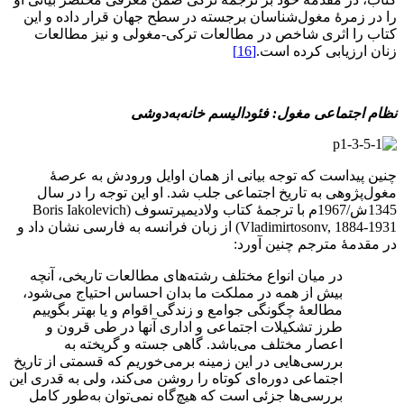
را در زمرۀ مغول‌شناسان برجسته در سطح جهان قرار داده و این
کتاب را اثری شاخص در مطالعات ترکی-مغولی و نیز مطالعات
زنان ارزیابی کرده است.
[16]
نظام اجتماعی مغول: فئودالیسم خانه
به
دوشی
چنین پیداست که توجه بیانی از همان اوایل ورودش به عرصۀ
مغول‌‌پژوهی به تاریخ اجتماعی جلب شد. او این توجه را در سال
1345ش/1967م با ترجمۀ کتاب ولادیمیرتسوف (Boris Iakolevich
Vladimirtosonv, 1884-1931) از زبان فرانسه به فارسی نشان داد و
در مقدمۀ مترجم چنین آورد:
در میان انواع مختلف رشته‌های مطالعات تاریخی، آنچه
بیش از همه در مملکت ما بدان احساس احتیاج می‌شود،
مطالعۀ چگونگی جوامع و زندگی اقوام و یا بهتر بگوییم
طرز تشکیلات اجتماعی و اداری آنها در طی قرون و
اعصار مختلف می‌باشد. گاهی جسته و گریخته به
بررسی‌هایی در این زمینه برمی‌خوریم که قسمتی از تاریخ
اجتماعی دوره‌ای کوتاه را روشن می‌کند، ولی به قدری این
بررسی‌ها جزئی است که هیچ‌گاه نمی‌توان به‌طور کامل