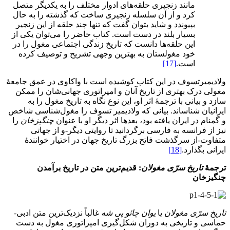
مانند زنجیری حلقه‌های ادوار مختلف را به یکدیگر متصل
کرد و از آن سلسله زنجیری ساخت که گذشته را به حال
بپیوندد و شاید بتوان گفت که تنها چند حلقه از این زنجیر
بسیار بلند در دست است. کتاب حاضر را می‌توان یکی از
این حلقه‌ها دانست که تاریخ زندگی اجتماعی مغول را در
خود مغولستان به بهترین وجهی تشریح و توصیف کرده
است.
[17]
ولادیمیرتسوف در این کتاب کوشیده است با واکاوی در عمق جامعۀ
مغولی درک بهتری از تاریخ آنان و امپراتوری جهانی‌شان را ممکن
سازد و بیانی با ترجمۀ اثر او، این نوع نگاه به تاریخ مغول را به
ایرانیان شناساند. بیانی که ولادیمیر تسوف را مغول‌شناسی شاخص
و گمنام در ایران یافته بود، بعدها اثر دیگر او با عنوان
چنگیزخان
را
نیز از فرانسه به فارسی برگردانید تا روایتی دیگر-و از جهاتی
متفاوت-از سرگذشت فاتح بزرگ تاریخ جهان در اختیار خوانندۀ
ایرانی بگذارد.
[18]
ترجمۀ
تاریخ سرّی مغولان
: قدیم‌ترین متن در تاریخ برآمدن
چنگیزخان
تاریخ سرّی مغولان
یا
یوان چائو پی شه
غالباً نزدیک‌ترین متن ادبی-
حماسی و تاریخی به دوران شکل‌گیری امپراتوری مغول به دست