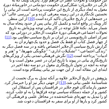
این حکومت و تحولات عصر آن فراهم آورد. پاتریک وینگ که به
تازگی در
جلایریان: شکل‌گیری حکومت دودمانی در خاورمیانۀ دورۀ
مغول
به ابعاد دیگری از تاریخ این حکومت پرداخته است اثر بیانی را
نخستین تک‌نگاری در این زمینه معرفی کرده و بر ”بررسی عالی“ آن
در جنبه‌هایی از تاریخ جلایریان تأکید کرده است.
[10]
از این منظر،
کار وینگ در واقع ادامه و تکمیل کار بیانی پس از حدود پنجاه سال به
شمار می‌آید. نکتۀ قابل توجه در کار بیانی توجه ویژه‌اش به تاریخ
تحولات اجتماعی-فرهنگی دورۀ حکومت آل‌جلایر در دورانی بود که
تمرکز اصلی تاریخ‌نویسی در ایران بر تاریخ سیاسی-نظامی بود.
[11]
از چهار فصل کتاب او فقط یک فصل و حدود یک‌چهارم آن به
گزارش تاریخ سیاسی آل‌جلایر اختصاص یافته و در سه فصل دیگر به
”زندگی اجتماعی،“ ”تشکیلات اداری،“ ”چگونگی شهرها،“ و ”هنر و
ادبیات“ پرداخته است.
[12]
نگرش فرهنگی-تمدنی یکی از ویژگی‌های
تاریخ‌نگاری بیانی در پیوند با تاریخ ایران در عصر مغول است و با
توجه به آنچه در تحول تاریخ‌نگاری مغول در دو سه دهۀ اخیر در
ابتدای این مقاله آمد، از این جهت نیز بیانی پیشگام بوده است.
پژوهش در تاریخ آل‌جلایر علاوه بر آنکه تبدیل به برگ نخست از
شناسنامۀ علمی بیانی شد،
[13]
از جهتی دیگر نیز او را خبرساز کرد.
حضور بازماندگان قوم جلایر در قزاقستان پس از استقلال این
کشور و از جمله دستگاه سیاسی توجه قزاق‌ها را به او جلب کرده،
او را تبدیل به چهره‌ای شناخته‌شده در محافل علمی و فرهنگی آن
کشور کرد و بارها از او برای سفر به قزاقستان دعوت شد.