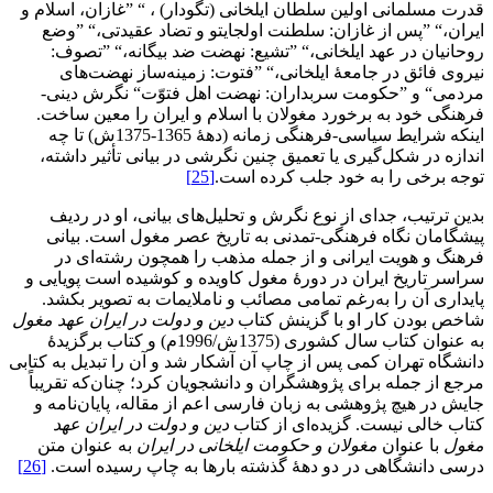
قدرت مسلمانی اولین سلطان ایلخانی (تگودار) ، “ ”غازان، اسلام و
ایران،“ ”پس از غازان: سلطنت اولجایتو و تضاد عقیدتی،“ ”وضع
روحانیان در عهد ایلخانی،“ ”تشیع: نهضت ضد بیگانه،“ ”تصوف:
نیروی فائق در جامعۀ ایلخانی،“ ”فتوت: زمینه‌ساز نهضت‌های
مردمی“ و ”حکومت سربداران: نهضت اهل فتوّت“ نگرش دینی-
فرهنگی خود به برخورد مغولان با اسلام و ایران را معین ساخت.
اینکه شرایط سیاسی-فرهنگی زمانه (دهۀ 1365-1375ش) تا چه
اندازه در شکل‌گیری یا تعمیق چنین نگرشی در بیانی تأثیر داشته،
توجه برخی را به خود جلب کرده است.
[25]
بدین ترتیب، جدای از نوع نگرش و تحلیل‌های بیانی، او در ردیف
پیشگامان نگاه فرهنگی-تمدنی به تاریخ عصر مغول است. بیانی
فرهنگ و هویت ایرانی و از جمله مذهب را همچون رشته‌ای در
سراسر تاریخ ایران در دورۀ مغول کاویده و کوشیده است پویایی و
پایداری آن را به‌رغم تمامی مصائب و ناملایمات به تصویر بکشد.
شاخص بودن کار او با گزینش کتاب
دین و دولت در ایران عهد مغول
به عنوان کتاب سال کشوری (1375ش/1996م) و کتاب برگزیدۀ
دانشگاه تهران کمی پس از چاپ آن آشکار شد و آن را تبدیل به کتابی
مرجع از جمله برای پژوهشگران و دانشجویان کرد؛ چنان‌که تقریباً
جایش در هیچ پژوهشی به زبان فارسی اعم از مقاله، پایان‌نامه و
کتاب خالی نیست. گزیده‌ای از کتاب
دین و دولت در ایران عهد
مغول
با عنوان
مغولان و حکومت ایلخانی در ایران
به عنوان متن
درسی دانشگاهی در دو دهۀ گذشته بارها به چاپ رسیده است.
[26]