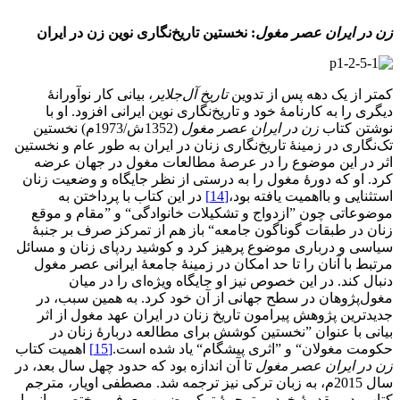
زن در ایران عصر مغول
: نخستین تاریخ
نگاری نوین زن در ایران
کمتر از یک دهه پس از تدوین
تاریخ آل‌جلایر
، بیانی کار نوآورانۀ
دیگری را به کارنامۀ خود و تاریخ‌نگاری نوین ایرانی افزود. او با
نوشتن کتاب
زن در ایران عصر مغول
(1352ش/1973م) نخستین
تک‌نگاری در زمینۀ تاریخ‌نگاری زنان در ایران به طور عام و نخستین
اثر در این موضوع را در عرصۀ مطالعات مغول در جهان عرضه
کرد. او که دورۀ مغول را به درستی از نظر جایگاه و وضعیت زنان
استثنایی و بااهمیت یافته بود،
[14]
در این کتاب با پرداختن به
موضوعاتی چون ”ازدواج و تشکیلات خانوادگی“ و ”مقام و موقع
زنان در طبقات گوناگون جامعه“ باز هم از تمرکز صرف بر جنبۀ
سیاسی و درباری موضوع پرهیز کرد و کوشید ردپای زنان و مسائل
مرتبط با آنان را تا حد امکان در زمینۀ جامعۀ ایرانی عصر مغول
دنبال کند. در این خصوص نیز او جایگاه ویژه‌ای را در میان
مغول‌پژوهان در سطح جهانی از آن خود کرد. به همین سبب، در
جدیدترین پژوهش پیرامون تاریخ زنان در ایران عهد مغول از اثر
بیانی با عنوان ”نخستین کوشش برای مطالعه دربارۀ زنان در
حکومت مغولان“ و ”اثری پیشگام“ یاد شده است.
[15]
اهمیت کتاب
زن در ایران عصر مغول
تا آن اندازه بود که حدود چهل سال بعد، در
سال 2015م، به زبان ترکی نیز ترجمه شد. مصطفی اویار، مترجم
کتاب، در مقدمۀ خود بر ترجمۀ ترکی ضمن معرفی مختصر بیانی او