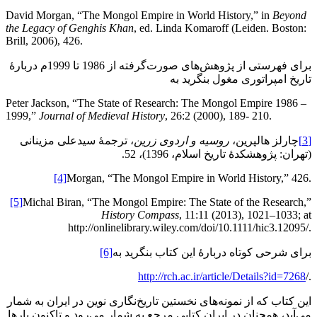
David Morgan, “The Mongol Empire in World History,” in
Beyond
the Legacy of Genghis Khan
, ed. Linda Komaroff (Leiden. Boston:
Brill, 2006), 426.
برای فهرستی از پژوهش‌های صورت‌گرفته از 1986 تا 1999م دربارۀ
تاریخ امپراتوری مغول بنگرید به
Peter Jackson, “The State of Research: The Mongol Empire 1986 –
1999,”
Journal of Medieval History
, 26:2 (2000), 189- 210.
[3]
چارلز هالپرین،
روسیه و اردوی زرین
، ترجمۀ سیدعلی مزینانی
(تهران: پژوهشکدۀ تاریخ اسلام، 1396)، 52.
[4]
Morgan, “The Mongol Empire in World History,” 426.
[5]
Michal Biran, “The Mongol Empire: The State of the Research,”
History Compass
, 11:11 (2013), 1021–1033; at
http://onlinelibrary.wiley.com/doi/10.1111/hic3.12095/.
برای شرحی کوتاه دربارۀ این کتاب بنگرید به
[6]
http://rch.ac.ir/article/Details?id=7268
/.
این کتاب که از نمونه‌های نخستین تاریخ‌نگاری نوین در ایران به شمار
می‌آید، همچنان در ایران کتابی مرجع به شمار می‌رود و تاکنون بارها