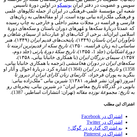
سویس و عضویت در دفتر ایران
یونسکو
در اولین دورۀ تأسیس
شعبه این مؤسسۀ علمی-فرهنگی در ایران از جمله تکاپوهای علمی
و فرهنگی ملک‌زاده بیانی بوده است. از او مقاله‌هایی به زبان‌های
فارسی و فرانسه در مجلات معتبر داخلی و خارجی به چاپ رسیده
که عمدتاً دربارۀ سکه‌ها و مُهرهای دوران باستان و سکه‌های دورۀ
اسلامی ایران‌اند. برخی از کتاب‌های او عبارت‌اند از
سیمای شاهان و
نام
آوران ایران باستان
(۱۳۴۹)،
پایتخت‌های قدیم ایران
(۱۳۴۹)،
هنر
ساسانی
(به زبان فرانسه، ۱۳۵۰)،
تاریخ سکه از قدیم‌ترین ازمنه تا
دورۀ اشکانیان
(جلد 1، ۱۳۵۵)،
تاریخ سکۀ دورۀ پارتی
(جلد دوم،
۱۳۵۷)،
سیمای بزرگان ایران
(با همکاری خانبابا بیانی، ۱۳۵۸)،
سکه‌های ایران در دوران هخامنشی
(ترجمه با همکاری خانبابا بیانی،
1358) و
تاریخ مُهر در ایران
(۱364) اشاره کرد. دربارۀ احوال و آثار او
بنگرید به پوران فرخزاد،
کارنمای زنان کارای ایران از دیروز تا
امروز
(تهران: نشر قطره، ۱۳۸۱)؛ شیرین بیانی ”ملک‌زاده بیانی:
بانویی در گذرگاه تاریخ معاصر ایران“ در شیرین بیانی،
پنجره‌ای رو
به تاریخ: مجموعۀ نوزده مقاله
(تهران: انتشارات اساطیر، 1387).
اشتراک این مطلب
اشتراک در Facebook
اشتراک در Twitter
به اشتراک گذاری در گوگل+
اشتراک در Pinterest