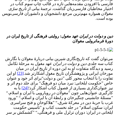
فارسی با افزودن مقدمه‌هایی تازه در قالب چاپ سوم کتاب در
اختیار مخاطبان فارسی‌زبان گذاشت. ترجمۀ بیانی از
تاریخ سرّی
مغولان
همواره مهم‌ترین مرجع دانشجویان و دانشوران فارسی‌نویس
بوده است.
دین و دولت در ایران عهد مغول
: روایتی فرهنگی از تاریخ ایران در
دورۀ فرمانروایی مغولان
می‌توان گفت که تاریخ‌نگاری شیرین بیانی دربارۀ مغولان با نگارش
کتاب سه جلدی
دین و دولت در ایران عهد مغول
به مرحلۀ تکامل
رسید و دیدگاه متفاوت او به این دوره از تاریخ ایران در میان
مورخان ایرانی و پژوهشگران تاریخ مغول آشکارتر شد.
[23]
او این
تفاوت را با انتخاب محور کلی ”دین و دولت“برای اثر خود و عنوان
خاص ”حکومت ایلخانی: نبرد میان دو فرهنگ“ برای جلد دوم اثر و
نیز عنوان‌گذاری بسیاری از فصول کتاب آشکار کرد؛
[24]
با به
کارگیری عنوان‌هایی چون ”مغولان در رویارویی با ایران و اسلام،“
”مسئلۀ جانشینی چنگیرخان و رابطۀ آن با ایران و اسلام،“ ”ورود
غرب با حربۀ دین در معرکۀ شرق،“ ”هلاکوخان و فتح سراسری
ایران: سکون اسلام“ در جلد نخست کتاب و ”تأسیس حکومت
ایلخانی در ایران: دوران تزلزل ملی و فرهنگی،“ ”کشمکش بر سر