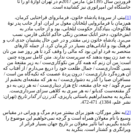
فروردین سال 1395ش/ مارس 2017م در تهران آوازۀ او را تا
خاستگاه این امپراتوری نیز کشانیده است.
[1]
بیتی از سرودۀ پادشاه خاتون، فرمانروای قراختایی کرمان،
هم‌زمان با فرمانروایی ایلخانان مغول بر ایران. او از جانب پدر نوۀ
هلاکوخان، بنیاد‌گذار حکومت ایلخانی، بود و از جانب مادر به
ابش‌خاتون، دختر اتابک سعد‌بن زنگی حاکم اتابکی فارس، نسب
می‌برد. پادشاه خاتون زنی مقتدر و در عین حال پشتیبان جدی ادب و
فرهنگ بود و آبادانی‌های بسیار در کرمان کرد. از جمله کارهای
منحصر به فرد او این بود که مالی را وقف کرد تا هر روز صد من نان
به صد زن بیوه بدهند که سرپرست ندارند. متن کامل سروده چنین
است: من آن زنم که همه کار من نکوکاری‌ست / به زیر مقنعۀ من
بسی کُله‌داری‌ست / جمال طلعت خود را دریغ می‌دارم / از آفتاب که
آن هرزه‌گرد بازاری‌ست / درون پردۀ عصمت که تکیه‌گاه من است /
مسافران صبا را گذر به دشواری‌ست / به هر که مقنعه‌ای بخشم از
سرم گوید / چه جای مقنعه، تاج هزار دیناری‌ست / نه هر زنی به دو
گز مقنعه‌ست کدبانو / نه هر سری به کلاهی سزای سرداری‌ست.
بنگرید به محمدابراهیم باستانی پاریزی،
گذر زن از گدار تاریخ
(تهران:
نشر علم، 1384)، 471-472.
[2]
به نظر مورگان، هنوز برای بیشتر مردم مرگ و ویرانی در مقیاس
وسیع با نام مغولان همراه است و گرچه نمی‌خواهیم این موضوع را
نادیده بگیریم، اما تأثیر مغولان بر تاریخ جهان بسیار فراتر از
ویرانگری و کشتار است. بنگرید به