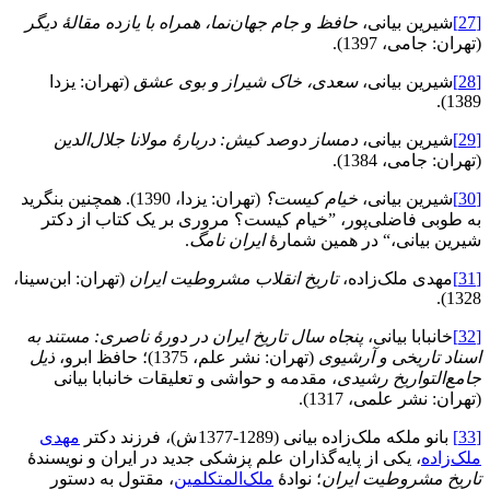
[27]
شیرین بیانی،
حافظ و جام جهان‌نما،
همراه با یازده مقالۀ دیگر
(تهران: جامی، 1397).
[28]
شیرین بیانی،
سعدی، خاک شیراز و بوی عشق
(تهران: یزدا
1389).
[29]
شیرین بیانی،
دمساز دوصد کیش: دربارۀ مولانا جلال‌الدین
(تهران: جامی، 1384).
[30]
شیرین بیانی،
خیام کیست؟
(تهران: یزدا، 1390). همچنین بنگرید
به طوبی فاضلی‌پور، ”خیام کیست؟ مروری بر یک کتاب از دکتر
شیرین بیانی،“ در همین شمارۀ
ایران نامگ
.
[31]
مهدی ملک‌زاده،
تاریخ انقلاب مشروطیت ایران
(تهران: ابن‌سینا،
1328).
[32]
خانبابا بیانی،
پنجاه سال تاریخ ایران در دورۀ ناصری: مستند به
اسناد تاریخی و آرشیوی
(تهران: نشر علم، 1375)؛ حافظ ابرو،
ذیل
جامع‌التواریخ رشیدی
، مقدمه و حواشی و تعلیقات خانبابا بیانی
(تهران: نشر علمی، 1317).
[33]
بانو ملکه ملک‌زاده بیانی (1289-1377ش)، فرزند دکتر
مهدی
ملک‌زاده
، یکی از پایه‌گذاران علم پزشکی جدید در ایران و نویسندۀ
تاریخ مشروطیت ایران
؛ نوادۀ
ملک‌المتکلمین
، مقتول به دستور