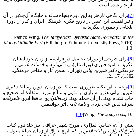
بازنشر شده است.
[7]
برای نگاهی تازه‌تر به این دورۀ پنجاه ساله و جایگاه آل‌جلایر در آن
و نیز اهمیت این عصر در تاریخ فکری-فرهنگی ایران و گذر از دورۀ
ایلخانی و تیموری بنگرید به
Patrick Wing,
The Jalayerids:
Dynastic State Formation in the
Mongol Middle East
(Edinburgh: Edinburg University Press, 2016),
1-3.
[8]
برای شرحی از دوران تحصیل در فرانسه از زبان خود ایشان
بنگرید به امید قنبری (ویراستار)،
زندگی‌نامه و خدمات علمی و
فرهنگی دکتر شیرین بیانی
(تهران: انجمن آثار و مفاخر فرهنگی،
1382)، 17-21.
[9]
توجه به این نکته ضروری است که در زمان تدوین رسالۀ دکتری
شیرین بیانی هنوز بسیاری از متون و منابع مورد استفادۀ او تصحیح و
چاپ نشده بودند. از آن جمله بودند
زبده‌التواریخ
حافظ ابرو،
ظفرنامه
شرف‌الدین علی یزدی و
نامۀ نامی
اثر خواندمیر.
[10]
Wing,
The Jalayerids
, 16.
پیش از آن، عباس العزّاوی، مورخ شهیر عراقی، نیز جلد دوم کتاب
تاریخ العراق بین الاحتلالین
را که تاریخ عراق از زمان حملۀ مغول تا