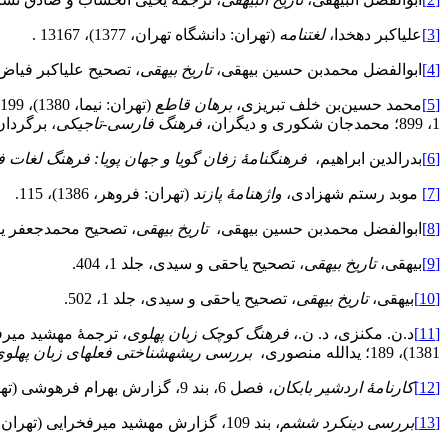
[3]
علی‏اکبر دهخدا،
لغت‏نامه
(تهران: دانشگاه تهران، 1377)، 13167 .
[4]
‌ابوالفضل محمد‌بن حسین بیهقی،
تاریخ بیهقی
، تصحیح علی‏اکبر فیاض (م
[5]
محمد حسین‌بن خلف تبریزی،
برهان قاطع
(تهران: نیما، 1380)، 199-200؛ میرجمال‌الدین حسین‌بن فخرالدین حسن انجو شیرازی،
1، 899؛ محمدجان شکوری و دیگران،
فرهنگ فارسی-تاجیکی
، برگردان مح
[6]
‌بدرالدین ابراهیم،
فرهنگنامۀ زفان گویا و جهان پویا: فرهنگ لغات
[7]
موبد رستم شهزادی،
واژه‏نامۀ پازند
(تهران: فروهر، 1386)، 115.
[8]
‌ابوالفضل محمد‌بن حسین بیهقی،
تاریخ بیهقی
، تصحیح محمدجعفر یاحقی و م
[9]
بیهقی،
تاریخ بیهقی
، تصحیح یاحقی و سیدی، جلد 1، 404.
[10]
بیهقی،
تاریخ بیهقی
، تصحیح یاحقی و سیدی، جلد 1، 502.
[11]
د.ن. مکنزی، د. ن.،
فرهنگ کوچک زبان پهلوی
، ترجمۀ مهشید میرفخرایی 
1381)، 189؛ یدالله منصوری،
بررسی ریشه‏شناختی فعل‏های زبان پهلو
[12]
کارنامۀ اردشیر بابکان
، فصل 6، بند 9، گزارش بهرام فره‏وشی (تهران: دانشگاه تهران ، 1378)، 59.
[13]
بررسی دینکرد ششم
، بند 109، گزارش مهشید میرفخرایی (تهران: پژوهشگاه علوم انسانی و مطالعات فرهنگی، 1392)، 173-174.