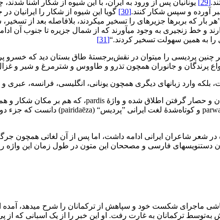
د.
[29]
یونانیان پس از ورود به ایران، با این شیوه از شکار آشنا شدند، چ
بر آورده و سپس شکار کنند.
[30]
گویا این شیوه از شکار را ایرانیان در ج
 بار که بربرها جزیره‏ای را تسخیر می‏کردند، بلافاصله بعد از تسخیر، سا
 و خط زنجیری به وجود می‏آورند که از شمال جزیره تا جنوب آن ادامه م
ی را به همین سهولت تسخیر کردند.‌“
[31]
ر چنین پردیسی را می‏توان در نقش‌برجستۀ طاق بستان دید که خسرو پ
 انواع پرندگان و جانوران همچون تذرو و طاووس و شترمرغ و شیر و غزال
ست، بلکه وارد زبان‏های دیگری همچون یونانی، انگلیسی، فرانسه، عبری و 
با توجه به این توضیحات دربارۀ فعل parwastan که به عمل ا
 در شعر شاعران ایرانی ادامه داشت، اما پس از آن لغاتی همچون جرگه،
خان دست‏نویس‏های فارسی و مصححان این متون در طول زمان این واژه را
باشی ماجرای شکست خود و سپاهش از ترکمانان را شرح می‏دهد، آمده ا
‌توسط ترکمانان به غارت رفت. او این خبر را از یک ‏اسبانی که از پی 