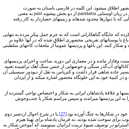
محصور اطلاق می‏شود. این کلمه در فارسی باستان به صورت
که ترکیبی از para (ماورا، دور، فرا) و didā (دیوار) و به معنی آنچه پشت دیوار قرار دارد آمده است. در زبان مادی paridaiza، و در زبان اوستایی pairidaēza از دو بخش پیشوند pairi به معنی
ه با دیوارها محدود شده‏اند و زمین‏های حصاردار به کار رفته
رده که جایگاه گناهکارانی است که به جرم حمل پیکر مرده به تنهایی
باغ یا بوستان‏های تفریحی محصوری اطلاق شده که در آنها علاوه بر
و شکار کنند. این باغ‏ها و پردیس‏ها عموماً از ملحقات کاخ‏های سلطنتی
سنت وفادار مانده و در معماری این دوره، ساخت و اجرای پردیس‏های
نال‏های آب‌گذر سنگی و حوض‏هایی از جنس سنگ آهک تراشیده تعبیه
مسیر جاده شاهی قرار داشت و کتزیاس به نقل از دیودور سیسیلی آن
تیبۀ خود به این خلوتگاه محصور اشاره می‏کند و از ایزدان
س‏ها و علاقۀ پادشاهان ایرانی به شکار و اختصاص‏ نواحی گسترده از
به این پردیس‏ها می‏راندند و سپس مراسم شکار با جنب‌و‌جوش
ود در شکارها به چنگ آورده بود.
[27]
یا در شرح احوال اردشیر دوم
وب برای سوخت شده بودند، به فرمان پادشاه برای تهیۀ هیزم
استرابو در توصیف شیوۀ تربیت ایرانیان می‏نویسد که آموختن شکار به