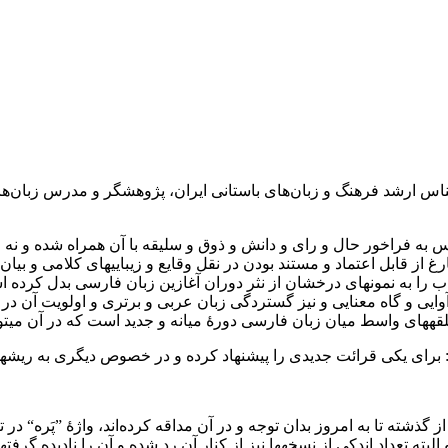
س به فراخور حال و رای و دانش و ذوق و سلیقه با آن همراه شده و 
ز قابل اعتماد و مستند بودن در نقل وقایع و زیبایی‏های کلامی و بیان 
 را به نمونه‏ای درخشان از نثر دوران آغازین زبان فارسی بدل کرده ا
 آوایی و گاه معنایی و نیز گستردگی زبان عربی و برتری و اولویت آن د
قه‏های واسط میان زبان فارسی دورۀ میانه و جدید است که در آن می‏توا
 پیشنهاد کرده و در خصوص دیگری به ریشه‎شناسی واژه پرداخته و برای آن پیشینه‏ای پیشنهاد شده است.
شته تا به امروز بدان توجه و در آن مداقه کرده‌اند، واژۀ ”پَره“ در
ته تعداد اندکی از نسخه‏ها نیز از کنار آن رد شده و آن را نادیده گرفت