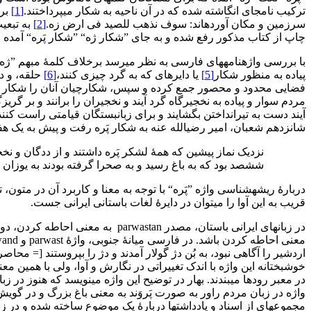
ترکیب نام‏جای انگاشته شده که در آن ناحیه به شکار می‏پرداختند.
[1]
بر 
سرزمین و مکان آورده‏اند: سوف نذهب للصید فی ارض زه.
[2]
به تبعی
چاپ از کتاب مذکور رفع شده و به جای ”شکار ژه“ ”شکار پَره“ آمده 
با بررسی واژه‏نامه‏های فارسی به نظر می‏رسد برخلاف کلمۀ مبهم ”ژه،“ 
پیاده به منظور شکار
[5]
یا دایره‏ای که به گرد چیزی کنند،
[6]
حلقه، و دا
فضایی محدود و محصور جمع کرده و سپس، شکارچیان آنان ‏را شکار می
مردم سوار و پیاده به نخجیرگاه گرد آیند و نخجیران را برانند و بر گریز
آیند دست به تیرانداختن بگشایند و برای زبان‏بستگان قیامتی راست کنند.
شانزدهم شعبان، امیر رضی‏الله ‏عنه به شکار پَره رفت و پیش به یک ه
نزدیک نماز پیشین که همۀ لشکر پَره داشتند و از ددگان و نخج
ششصد بود که به باغ رسید و به صحرا گرفته بودند به یوزان 
دربارۀ ریشه‏شناسی واژه ”پَره“ با توجه به معنا و کاربرد آن در متون
قریب به این آوا را می‏توان در دایرۀ لغات باستانی ایرانی جست.
معنی احاطه کردن باشد. در فارسی میانۀ جنوبی، واژۀ parwast و parwand معنای حصار، محوطه، جای محصور، پروند، فراگیری دارد
اردشیر را آگاهی نبود، به بُن دژ گولار آمدند و دژ را بپروستند [= محاصره
خوشبختانه این واژه با اندک تغییراتی در نگارش و آوا، ولی با همین معنا
در معبر رودها می‏بندند. بهار در توضیح این واژه می‏نویسد که هنوز در
واژه در زبان مردم راور به صورت پَروَند به معنی باغ بزرگ و در گویش یزد به صورت parvan kerdan یعنی حصار
مجموعه‏ای از اسناد و یادداشت‏ها دربارۀ یک موضوع ساخته شده و در زب