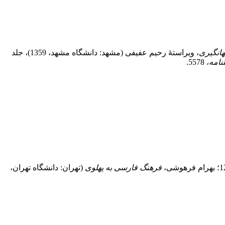
انگیری
، ویراستۀ رحیم عفیفی (مشهد: دانشگاه مشهد، 1359)، جلد
‏نامه
، 5578.
فرهنگ فارسی به پهلوی
(تهران: دانشگاه تهران،