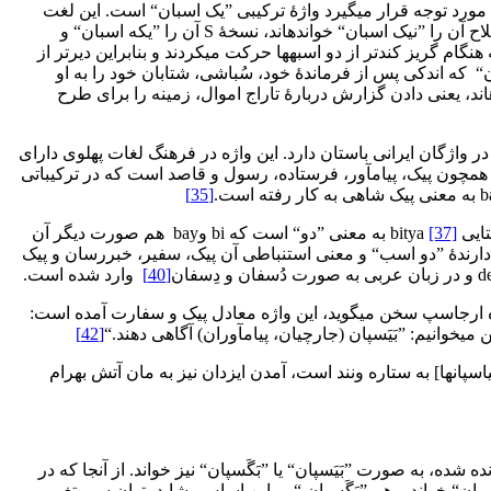
 مورد توجه قرار می‏گیرد واژۀ ترکیبی ”یک ‏اسبان“ است. این لغت
آمده، گویا در نسخ متعدد خوانش‏های متفاوتی داشته است: نسخۀ N و A و فیاض با حک و اصلاح آن را ”نیک ‏اسبان“ خوانده‏اند، نسخۀ S آن را ”یکه ‏اسبان“ و
به هنگام گریز کندتر از دو اسبه‏ها حرکت می‏کردند و بنابراین دیرتر از
ن“ که اندکی پس از فرماندۀ خود، سُباشی، شتابان خود را به او
‏اند، یعنی دادن گزارش دربارۀ تاراج اموال، زمینه را برای طرح
”بَگَسبان“ نیز خواند. واژۀ ”بی‏اسپان“ (bayaspān/ biaspān) لغتی پهلوی است و ریشه در واژگان ایرانی باستان دارد. این واژه در فرهنگ لغات پهلوی دارای
مچون پیک، پیام‏آور، فرستاده، رسول و قاصد است که در ترکیباتی
[35]
 bitya
[37]
به معنی ”دو“ است که bi وbay هم صورت دیگر آن
ۀ جنوبی به صورت bayaspān وbagaspān می‏توان خواند که معنی لغوی آن دارندۀ ”دو اسب“ و معنی استنباطی آن پیک، سفیر، خبررسان و پیک
و در زبان عربی به صورت دُسفان و دِسفان
[40]
وارد شده است.
اه ارجاسپ سخن می‏گوید، این واژه معادل پیک و سفارت آمده است:
می‏خوانیم: ”بَیَسپان (جارچیان، پیام‏آوران) آگاهی دهند.‌“
[42]
سپان‏ها] به ستاره ونند است، آمدن ایزدان نیز به مان آتش بهرام
ده، به صورت ”بَیَسپان“ یا ”بَگَسپان“ نیز خواند. از آنجا که در
حرف y را به صورت g هم می‏توان خواند؛ یعنی هم می‏توان ”بَیَسپان“ خواند و هم ”بَگَسپان.“ بر این اساس، شاید بتوان سیر تغییر