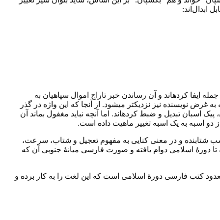
 ابدال‌اند:
له ایفا کرده‏اند و آن رساندن خبر تاراج اموال سپاهیان به
 به غرض نویسنده نیز نزدیک‏تر می‏شود. از آنجا که این واژه در گذر
ک اسبان تبدیل و ضبط کرده‏اند. اما آنچه نباید مغفول بماند آن
 اسب شتابنده و در معنی کنایی به مفهوم تعجیل و شتاب، سرعت،
ب فوق، به نظر می‏رسد واژۀ ترکیبی ”دواسبه“ بازماندۀ همان واژۀ باستانی dvaya-aspa باشد که تا دورۀ اسلامی دوام یافته و صورت فارسی میانۀ جنوبی آن که
معدود کتب فارسی دورۀ اسلامی است که این لغت را به کار برده و