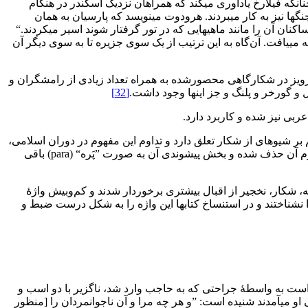
نان‏که فیلارخ یادآوری می‏کند که همراهان نزدیک اسکندر در هنگام
نگ‏ها نیز به کار می‏بردند. هرودوت می‏نویسد که پارسیان به همان
کنان آن را مانند ماهی‏هایی که در تور گرفتار شوند اسیر می‏کردند.“
ی‏یافت. آن‌گاه به این ترتیب از یک سوی جزیره تا به سوی دیگر آن
رویز در شکارگاهی محصورشده به همراه تعداد زیادی از رامشگران و
 و گورخر و پلنگ و جز اینها وجود داشت.
[32]
عربی نیز شده و کاربرد دارد.
حاطه کردن و حصار گرفتن اطلاق شده و واژۀ pardis، که هم بر مکان شکار و هم بر شیوه‏ای‏ از شکار تعلق دارد و تداوم این مفهوم در دوران اسلامی،
شاید بتوان واژه ”پَره“ را در ترکیب ”شکار پَره“ برگرفته از ریشۀ parwastan و کوتاه‌شدۀ لغت ایرانی ”پردیس“ (pairidaēza) دانست که جزء دوم آن حذف شده و بخش پیشوندی آن به صورت ”پَره“ (para) باقی
 شکار، نخجیر از اقبال بیشتری برخوردار شدند و کم‌و‌بیش واژۀ
 نشناختند و در استنساخ کتاب‏ها این واژه را به شکل درست ضبط و
ست به واسطۀ جراحتی که به حاجب وارد شد، ناگزیر با دو اسب و
او می‏آمدند شنیده است: ”و هر چه مرا و آن ناجوانمردان را [منظور