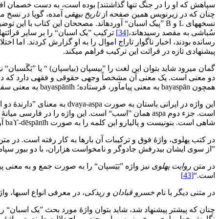
سپاهش که او را در جنگ تنها گذاشتند] بوده است، به دست خصمان افتاد. 
چنان که در زیرنویس همین صفحه از
تاریخ بیهقی
نسخه‏های L و B ”پیک اسبان“ آورده‏اند. مصححان این کتاب با
سُباشی به مقصد رسیده‏اند،
[34]
ترکیب ”یک اسبان“ را بر سایر قرائت‏ه
رسانده بودند، اخبار ناگوار تاراج اموال را به او گزارش کردند. اما اخ
پیشنهادی تازه در قرائت این ترکیب فراهم می‏کند.
دو معنی است. یک معنی آن مشخصاً وجهی حقوقی و فقهی دارد که در ای
همچون bayaspān به معنی پیام‏آور، فرستاده؛ bayaspānīh به معنی سفارت، مأموریت، سفیری؛ bayaspānīg به معنی اسب چاپار؛ baϒ-dēspānīk به معنی پیک شاهی به کار رفته است.
این واژه در ایرانی باستان به صورت dvaya-aspa به معنای ”دارندۀ دو اسب“ آمده است. جزء نخست در فارسی باستان duvitīya
شاهی است. بنونیست و پالیارو این کلمه را به صورت baϒ-dēspānīh آورده‏اند.
در کتب پهلوی، واژۀ فوق و ترکیبات آن بارها به کار رفته است. در مت
”از سوی ایشان بیدرفش جادوگر و نامخواست هزاران، با دو بیور سپاه گزی
در متن
روایت پهلوی
نیز واژه ”بَیَسپان“ را به صورت جمع و به معنی پی
است.‌“
[43]
در متنی دیگر با نام
خسرو قبادان و ریدکی
، در معرفی انواع اسب‏ها، واژۀ bayaspānīg به معنی ”اسب چاپار، اسب برید“ آمد
چنان که پیش‏تر پیشنهاد شد، شاید بتوان واژۀ مورد بحث ”یک اسبان“ را 