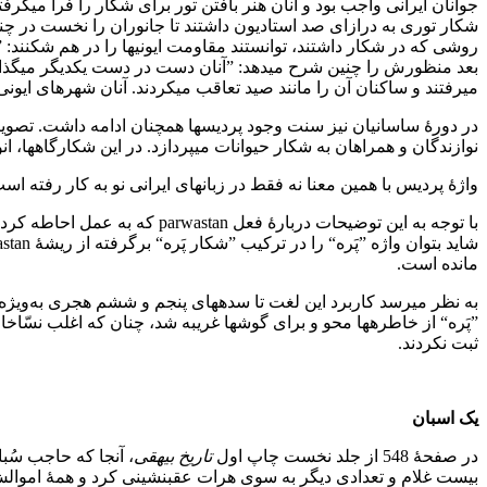
جوانان ایرانی واجب بود و آنان هنر بافتن تور برای شکار را فرا می‏گرفتن
شکار توری به درازای صد استادیون داشتند تا جانوران را نخست در چن
روشی که در شکار داشتند، توانستند مقاومت ایونی‏ها را در هم شکنند: ”هر
بعد منظورش را چنین شرح می‏دهد: ”آنان دست در دست یکدیگر می‏گذارند
می‏رفتند و ساکنان آن را مانند صید تعاقب می‏کردند. آنان شهرهای ایون
در دورۀ ساسانیان نیز سنت وجود پردیس‏ها همچنان ادامه داشت. تصوی
نوازندگان و همراهان به شکار حیوانات می‏پردازد. در این شکارگاه‏ها،
واژۀ پردیس با همین معنا نه فقط در زبان‏های ایرانی نو به کار رفته ا
مانده است.
به نظر می‏رسد کاربرد این لغت تا سده‏های پنجم و ششم هجری به‌ویژه
”پَره“ از خاطره‏ها محو و برای گوش‏ها غریبه شد، چنان که اغلب نسّا
ثبت نکردند.
یک اسبان
در صفحۀ 548 از جلد نخست چاپ اول
تاریخ بیهقی
، آنجا که حاجب سُ
بیست غلام و تعدادی دیگر به سوی هرات عقب‏نشینی کرد و همۀ اموالش به