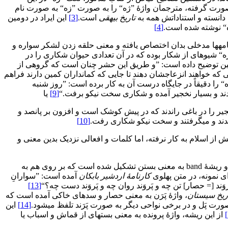
رت گرفته، مترجمان واژۀ ”ژه“ را به صورت ”زه“ به صورت نام
 دانسته و استناداتش همه به
تاریخ بیهقی
است.
[3]
این ایراد در دومین
ه“ نوشته شده است.
[4]
ژه‏نامه‏ها مدخلی بدان اختصاص یافته و معنی حلقه زدن لشکر سواره و
ره“ شیوه‏ای از شکار بوده که در آن تعدادی حیوان شکاری را در
اوری چنین توضیح داده است: ”و طریق این حشر چنان است که گروهی از
اهی که خواهند انزعاجشان دهند تا جایی که کمان‏داران کمین دارند فراهم
“ را دقیقاً در جایگاه درست آن به کار برده است: ”روز شنبه
بودند و بسیار نخجیر آمده و شکاری سخت نیکو برفت.“
[9]
یا
خجیر را در باغی راندند که در پیش کوشک است و افزون بر پانصد و
یدند و می‏گرفتند و سخت نیکو شکاری رفت.
[10]
 از اسلام به کار نرفته، اما کلمات و افعالی نزدیک بدین معنی و
در زبان‎های ایرانی باستان، مصدر parwastan به معنی احاطه کردن، دور چیزی را گرفتن، در میان گرفتن، در بر داشتن، از ترکیب پیشوند pari و ریشۀ band به معنی بستن تشکیل شده است که بر روی هم به
ای نمونه، در متن پهلوی
کارنامۀ اردشیر بابکان
آمده است: ”سوارانِ
وَند [= حصار] تن چه و پَروَند روان چه و پَروَند دست چه؟“
[13]
ریخ سیستان
، واژۀ پَرَن به معنی حصار و سدهای خاکی آمده است که
صورت پَل و در برخی نواحی دیگر به صورت پَرَند تلفظ می‏شود.
[14]
این
از این ریشه، واژۀ پرونده به معنی بسته‏ای از قماش و اسباب یا