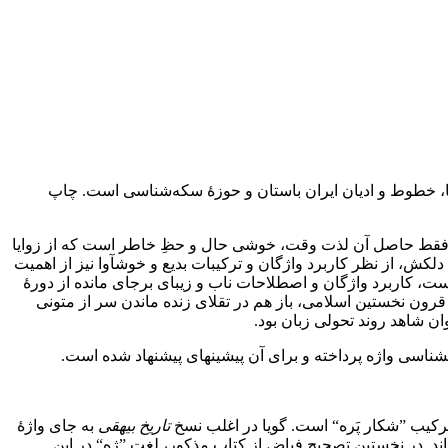
نه فقط حاصل آن لذت وقت، خوشی حال و حظِ خاطر است که از زوایا
دلکش، از نظر کاربرد واژگان و ترکیبات بدیع و خوش‏آوا نیز از اهمیت
ست، کاربرد واژگان و اصطلاحات ناب و زیبای برجای مانده از دورۀ
ر قرون نخستین اسلامی، باز هم در تقلای زنده ماندن سر از متونی
ن شاهد روند تحولی زبان بود.
 ترکیب ”شکار پَره“ است. گویا در اغلب نسخ
تاریخ بیهقی
به جای واژۀ
ه‏اند. در نخستین تصحیح فیاض از کتاب مذکور، لغت ”ژه“ در این