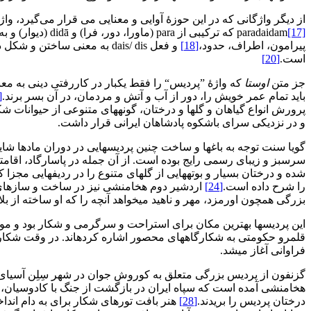
از دیگر واژگانی که در این حوزۀ آوایی و معنایی می‏ قرار می‌گیرد، 
paradaidam
[17]
پیرامون، اطراف، حدود،
[18]
و فعل dais/ dis به معنی ساختن و شکل دادن
است.
[20]
جز متن
اوستا
که واژۀ ”پردیس“ را فقط یک‏بار در کاررفتی دینی به مع
باید تمام عمر خویش را، دور از آب و آتش و مردمان، در آن بسر برند.
21]
پرورش انواع گیاهان و گل‏ها و درختان، گونه‏های متنوعی از حیوانات شکا
و در نزدیکی سرای باشکوه پادشاهان ایرانی قرار داشت.
گویا سنت توجه به باغ‏ها و ساخت چنین پردیس‏هایی در دوران مادها شایع 
سرسبز و زیبای رسمی رایج بوده است. از آن جمله در پاسارگاد، اقا
شده و درختان بسیار و بوته‏هایی از گل‏های متنوع را در ردیف‏هایی مجزا 
را شرح داده است.
[24]
اردشیر دوم هخامنشی نیز در ساخت و سازهای ش
بزرگی همچون اورمزد، مهر و ناهید می‏خواهد آنچه را که او ساخته از بلایا
این پردیس‏ها بهترین مکان برای استراحت و سرگرمی و شکار بود و مورد
قلمرو حکومتی به شکارگاه‏های محصور اشاره کرده‏اند. در وقت شکار،
فراوانی آغاز می‏شد.
گزنفون از پردیس بزرگی متعلق به کوروش جوان در شهر سِلِن آسیای صغ
هخامنشی آمده است که سپاه ایران در بازگشت از جنگ با کادوسیان، م
درختان پردیس را بریدند.
[28]
هنر بافت تورهای شکار برای به دام انداخ