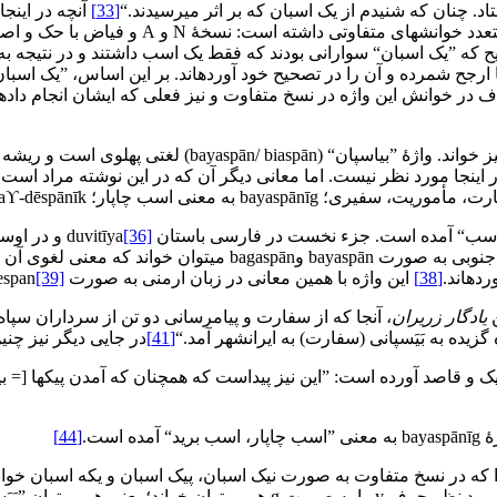
چنان ‏که شنیدم از یک ‏اسبان که بر اثر می‏رسیدند.‌“
[33]
آنچه در اینجا
 این توضیح که ”یک ‏اسبان“ سوارانی بودند که فقط یک اسب داشتند و در نتیجه 
ا ارجح شمرده و آن را در تصحیح خود آورده‏اند. بر این اساس، ”یک اسبا
تلاف در خوانش این واژه در نسخ متفاوت و نیز فعلی که ایشان انجام داده
گمان می‏رود شاید بتوان این لغت را ”بیسپان (بی‏اسپان) “ یا 
نجا مورد نظر نیست. اما معانی دیگر آن که در این نوشته مراد است ه
[36]
و در اوستایی
‏است. جزء دوم aspa همان ”اسب“ است. این واژه را در فارسی میان
[38]
این واژه با همین معانی در زبان ارمنی به صورت despan
[39]
ن
یادگار زریران
، آنجا که از سفارت و پیام‏رسانی دو تن از سرداران سپ
ده به بَیَسپانی (سفارت) به ایرانشهر آمد.‌“
[41]
در جایی دیگر نیز چنین 
ک و قاصد آورده است: ”این نیز پیداست که همچنان که آمدن پیک‏ها [= بی‏ا
ه است.
[44]
که در نسخ متفاوت به صورت نیک اسبان، پیک اسبان و یکه اسبان خوانده ش
نگارش خط پهلوی، برخی نویسه‏ها بر چندین واج دلالت دارند، در واژۀ مورد نظر 