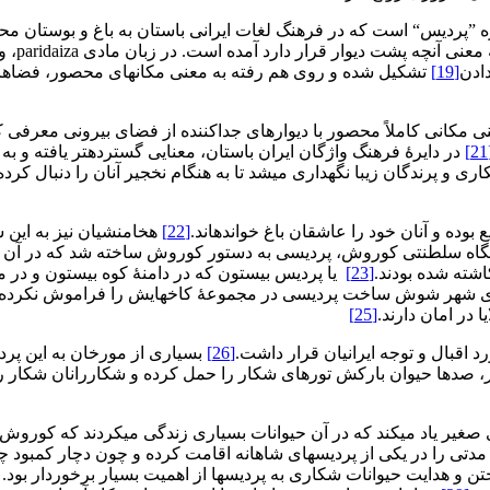
واژه ”پردیس“ است که در فرهنگ لغات ایرانی باستان به باغ و بوستان 
[19]
تشکیل شده و روی هم رفته به معنی مکان‏های محصور، فضاهایی ک
نی مکانی کاملاً محصور با دیوارهای جداکننده از فضای بیرونی معرفی ک
[
در دایرۀ فرهنگ واژگان ایران باستان، معنایی گسترده‏تر یافته و به 
ری و پرندگان زیبا نگهداری می‏شد تا به هنگام نخجیر آنان را دنبال کرده 
بوده و آنان خود را عاشقان باغ خوانده‏اند.
[22]
هخامنشیان نیز به این 
متگاه سلطنتی کوروش، پردیسی به دستور کوروش ساخته شد که در آن کا
کاشته شده بودند.
[23]
یا پردیس بیستون که در دامنۀ کوه بیستون و در 
هر شوش ساخت پردیسی در مجموعۀ کاخ‏هایش را فراموش نکرده و در ک
 در امان دارند.
[25]
 اقبال و توجه ایرانیان قرار داشت.
[26]
بسیاری از مورخان به این پردی
 صدها حیوان بارکش تورهای شکار را حمل کرده و شکاررانان شکار را 
یر یاد می‏کند که در آن حیوانات بسیاری زندگی می‏کردند که کوروش خ
دتی را در یکی از پردیس‏های شاهانه اقامت کرده و چون دچار کمبود چ
تن و هدایت حیوانات شکاری به پردیس‏ها از اهمیت بسیار برخوردار بود. 