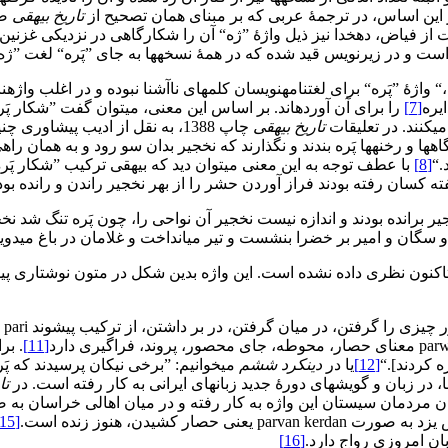
این اساس، در ترجمۀ عربی که بر مبنای همان تصحیح از
تاریخ بیهقی
صو
ت از فیاض، دهخدا نیز ذیل واژۀ ”ژه“ آن را شکارگاهی در نزدیکی غزنین
است و در زیرنویس قید شده که در همۀ نسخه‏ها به جای ”پَره“ لغت ”ژ
واژۀ ”پَره“ برای لغت‏نامه‏نویسان کلمه‏ای ناآشنا نبوده و در اغلب وا
یره
[7]
را برای آن آورده‏اند. بر اساس این معنی، می‏توان گفت ”شکار پَ
‏کنند. در تعلیقات
تاریخ بیهقی
چاپ 1388، به نقل از ادیب پیش
گاه‏ها و رخنه‏ها پَره بندند و نگذارند که نخجیر بدان سو رود و به همان ر
‌“
[8]
با عطف توجه به این معنی می‏توان دید که بیهقی ترکیب ”شکار پَره
فته کسان رفته بودند فراز آوردن حشر را از بهر نخجیر راندن و رانده 
یر برانده بودند و اندازه نیست نخجیر آن نواحی را، چون پَره تنگ شد ن
و سگان و امیر بر خضرا بنشست و تیر می‏انداخت و غلامان در باغ می‏دو
، تاکنون نظری داده نشده است. این واژه بدین شکل در متون نوشتاری پیش
[11]
. بر
 کردند].‌“
[12]
یا در
دینکرد ششم
می‏خوانیم: ”برخی نیکان پرسیدند که پَر
، در زبان و گویش‏های دورۀ جدید زبان‏های ایرانی به کار رفته است. در
تا
 زبان مردمان سیستان این واژه به کار رفته و در میان اهالی خراسان به 
 کشیدن، هنوز زنده است.
[15]
ان امروزی رواج دارد.‌
[16]