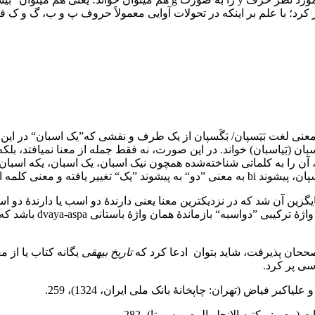
رد؛ با علم بر اینکه در تحولات آوایی معمولاً حروف پ و ب، گ و ک قابل
معنی لغت بَیَسپان/ بَگَسپان از یک طرف و نقشی که”یک اسبان“ در این جم
ان (بَی‏اسبان) خواند. در این صورت، نه فقط جمله از معنا نمی‏افتد، بلکه
 را به کلماتی شناخته‌شده همچون نیک اسبان، یک اسبان، یکه اسبان، پی
ک اسبه تغییر ماهیت داده است.
گزین آن شد که در نزدیک‏ترین معنا یعنی دارندۀ دو اسب یا دارندۀ دو
است. با توجه به ترکی
 مصححان پذیرفت، شاید بتوان ادعا کرد که
تاریخ بیهقی
یگانه کتاب یا از 
سی پر کرد.
ی‏اکبر فیاض (تهران: چاپخانۀ بانک ملی ایران، 1324)، 259.
ر: مکتبه الانجلو المصریه، بی‏تا)، 282.