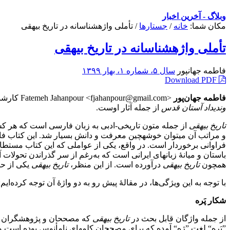
وبلاگ - آخرین اخبار
مکان شما:
خانه
/
جستارها
/
تأملی واژه‏شناسانه در تاریخ بیهقی
تأملی واژه‏شناسانه در تاریخ بیهقی
فاطمه جهان‎پور
سال ۵، شماره ۱، بهار ۱۳۹۹
Download PDF
فاطمه جهان‌پور
<Fatemeh Jahanpour <fjahanpour@gmail.com کارشناس ارشد فرهنگ و زبان‌های باستانی ایران، پژوهشگر و مدرس زبان‌ها، خطوط و ادیان ایران باستان و حوزۀ سکه‌شناسی است. چاپ
وندیداد آستان قدس
از جمله آثار اوست.‌
تاریخ بیهقی
از جمله متون تاریخی-ادبی به زبان فارسی است که هر ک
و مراتب آن می‏توان خوشه‏چین معرفت و دانش بسیار شد. این کتاب فارغ ا
فراوانی برخوردار است. در واقع، یکی از عواملی که این کتاب مستطاب
باستان و میانۀ زبان‏های ایرانی است که به‌رغم از سر گذراندن تحولات
همچون
تاریخ بیهقی
درآورده است. از این منظر،
تاریخ بیهقی
یکی از حل
با توجه به این ویژگی‌ها، در مقالۀ پیش رو به دو واژۀ آن توجه کرده‌ایم: برای یکی قرائت جدیدی را
شکار پَره
از جمله واژگان قابل بحث در
تاریخ بیهقی
که مصححان و پژوهشگران از گذ
”پَره“ لغت ”ژه“ آمده که برای مصححان کلمه‏ای نامأنوس بوده است و الب