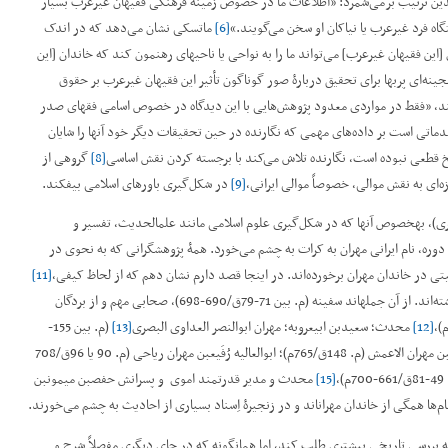
بدین ترتیب برمی‌شمرد: ”اطلاعات ما در خصوص زمینۀ فرهنگی فقیهان غیرعرب بسیار
ه فرد غیرعرب یا نیاکان او سخن می‌گویند.“
[6]
ماتسکی نشان می‌دهد که در اندک
 [این فقیهان غیرعرب] می‌تواند ما را به نواحی یا ناحیه­ای رهنمون کند که خاندان [این
جینه‌‌ای پربها برای تحقیق دربارۀ صور گوناگون تأثیر این فقیهان غیرعرب بر حقوق
کند، ”فقط در مواردی معدود پژوهش‌هایی با این دیدگاه در خصوص اسامی فقهای صدر
ماتی است بر داده‌های مهمی که نگارنده در حین تحقیقات دیگر خود آنها را شایان
خ قطعی‌ نبوده است، نگارنده تلاش می‌کند با برجسته ‌کردن نقش اساسی
[8]
گروهی از
زه‌ای به نقش موالی، خصوصاً موالی ایرانی،
[9]
در شکل‌گیری باورهای اسلامی بیفکند.
ی)، به­خصوص آنها که در شکل‌گیری علوم اسلامی مانند علم­الحدیث، تفسیر و
 دوره، نام ایرانی مهران به کرات به چشم می‌خورد. همۀ پژوهشگرانی که به نحوی در
تی در خاندان مهران برخورده‌اند. در اینجا قصد دارم نشان دهم که از لحاظ کیفی،
[11]
بسیاری از افراد خاندان مهران نقشی مهم در تاریخ صدر اسلام داشته‌اند. از آن جمله­اند سفینه (م. بین 71-79ق/690-698)، صحابی مهم و از بردگان
[12]
محدث؛ سعیدبن ابی­عروبه؛ مهران ابوالنصر العداوی البصری
[13]
(م. بین 155-
159ق/771-776م)، مفسر قرآن و محدث مشهور؛ ابومحمد سلیمان­بن مهران الاعمش (م. 148ق/765م)؛ ابوالعالیه رُفَیع­بن مهران ریاحی (م. 90 یا 96ق/708
،
[15]
محدث و مدیر قدرتمند اموی و پسرانش حفص­بن میمون­بن
ه بررسی تاریخی بیشتری طلب کند، اما همان­گونه که در جای دیگری مفصلاً شرح و