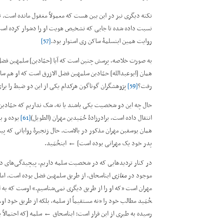
نکته دیگری نیز در این بین هست که معمولاً مغفول مانده است. ت
نسبت داده شده تا جایی که تشخیص هویت او را دشوار کرده است. آ
روایت همین ابن­سلمۀ ساکن ری استوار بود.
[57]
به صورت خلاصه، پرسش چنین است که آیا [حمّادبن] سلمه­بن فضل الابر
رفت؟
[59]
پژوهشگران گوناگون هرکدام یکی از این دو ضبط را برای 
حال چه این دو شخصیت یکی باشند یا نه، شک نداریم که حمّادبن سلم
انتقال داده است، برادرزادۀ حُمَیدبن مهران (الطویل)
[61]
بوده و بد
همان یوسف­بن مهران مذکور در بالاست. حال زنجیرۀ روایاتی که پیش
پدر خود یک مهرانی بوده است] ← ابن­حُمَید.
در کنار تردیدهایی که در شخصیت سلمه داریم، پیچیدگی‌های دیگری
موجود در
مغازی
ابن­اسحاق، از طریق سلمه­بن فضل بوده است. اما ا
مهران است ”که او را از طریق دیگری نمی‌شناسیم.“ اوست که به اتهام 
حُمَید مطالب خود را ”نه مستقیماً از سلمه، بلکه از طریق خود او،
رسیده به طبری از این قرار است: ابن­اسحاق ← سلمه [که احتمالاً 