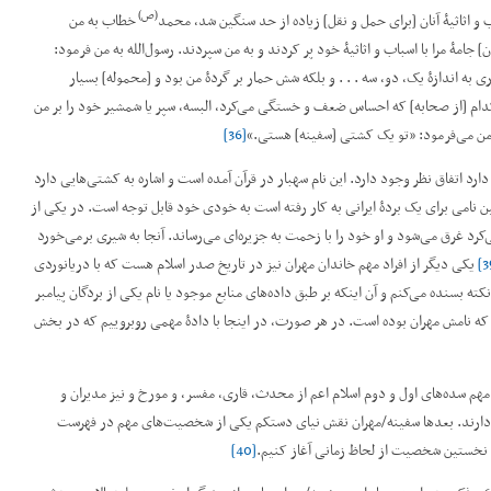
(ص)
و اثاثیۀ آنان [برای حمل و نقل] زیاده از حد سنگین شد، محمد
خطاب به من
 جامۀ مرا با اسباب و اثاثیۀ خود پر کردند و به من سپردند. رسول‌الله به من فرمود:
به اندازۀ یک، دو، سه . . . و بلکه شش حمار بر گردۀ من بود و [محموله] بسیار
کدام [از صحابه] که احساس ضعف و خستگی می‌کرد، البسه، سپر یا شمشیر خود را بر من
 به من می‌فرمود: ”تو یک کشتی [سفینه] هستی.“
[36]
ارد اتفاق نظر وجود دارد. این نام سه­بار در قرآن آمده است و اشاره به کشتی‌هایی دارد
ن نامی برای یک بردۀ ایرانی به کار رفته است به­ خودی­ خود قابل توجه است. در یکی از
رد غرق می‌شود و او خود را با زحمت به جزیره‌ای می‌رساند. آنجا به شیری برمی‌خورد
یکی دیگر از افراد مهم خاندان مهران نیز در تاریخ صدر اسلام هست که با دریانوردی
کته بسنده می‌کنم و آن اینکه بر طبق داده‌های منابع موجود یا نام یکی از بردگان پیامبر
ند که نامش مهران بوده است. در هر صورت، در اینجا با دادۀ مهمی روبروییم که در بخش
مهم سده‌های اول و دوم اسلام اعم از محدث، قاری، مفسر، و مورخ و نیز مدیران و
دارند. بعدها سفینه/مهران نقش نیای دست­کم یکی از شخصیت‌های مهم در فهرست
 به نخستین شخصیت از لحاظ زمانی آغاز کنیم.
[40]