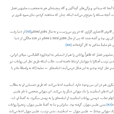
ا آنجا که می­دانم، ویژگی‌های گوناگون و گاه پیچیده‌ای هم به شخصیت سلمه­بن فضل
نچه مسئله را بغرنج‌تر می‌کند اینکه، چنان که مشاهده کردیم، بنای
سیره
طبری بر
ش الانصاری الرازی که در ری می‌زیست و به سال 191ق/806م
[58]
از دنیا رفت،
همان [ابوعبدالله] حمّادبن سلمه­بن فضل الازرق است که او هم ساکن ری بود و گفته شده که پس از سال 190ق/805 یا 806م در 110 سالگی از دنیا
نام سلمۀ مذکور به کار گرفته‌اند.
[60]
ه­بن فضل که ظاهراً روایاتی را هم از ابن­عباس به ابوداوود الطیالسی، مولای ایرانی،
ین ترتیب آشکارا با مهرانیان ارتباط داشته است. جالب اینکه طریق نقل این روایات نیز
­تر نقل کرده بودیم به این شکل درمی‌آیند: ابن­اسحاق ← سلمه [که به واسطۀ مادر یا
 هم در این بین وجود دارد. ابن­حُمَید ادعا می‌کند که طریق دستیابی او به مطالب
ین ادعای ابن­حُمَید را یک مهرانی دیگر رد می‌کند. این مهرانی شخصی با نام علی­بن
تقلب، درستی روایات ابن­حُمَید از ابن­اسحاق را به پرسش می­گیرد. به گفتۀ او، ابن­
“
[62]
یعنی علی­بن مهران، گرفته بود. بنابراین و بنا به گفتۀ علی­بن مهران، زنجیرۀ روایات
یک مهرانی بوده] ← علی­بن مهران ← ابن­حُمَید. بدین ترتیب، علی­بن مهران ادعا می‌کند