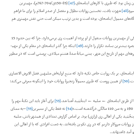
 زمان بود که طبری با کارهای ابن­اسحاق،
[47]
(85-150ق/704-767م)، مهم­ترین
یره
[48]
شهرت یافت، نخستین روایات مطوّل و مفصل از صدر اسلام را برای ما فراهم
نزلگاه‌های معمول ابن­اسحاق، بوده است و بدین ترتیب ممکن است حتی نقش مهم­تری هم
در واقع نقش ری در سفرهای ابن­اسحاق به قدری اساسی بود که یکی از مهم­ترین روایات منقول از او پرده از اهمیت ری برمی‌دارد، چرا که بین حدود 15
ره بیشترین بسامد تکرار را دارند.
[49]
اینکه چرا گذر ابن­اسحاق در مقام یکی از مهم­
رهه‌ای مهم از تاریخ این شهر، یعنی میانۀ سدۀ هشتم میلادی، پرسشی است که در سطور
بن­اسحاق، بر یک روایت خاص تکیه دارد که منبع اولیه‌اش سلمه­بن فضل الابرش الانصاری
[50]
از همین روست که طبری معمولاً زنجیرۀ روایات خود را این­گونه معرفی می‌کند:
ها از طریق ابن­اسحاق ← سلمه ← ابن­حُمَید آشنا شد.
[53]
برای آغاز باید این نکتۀ مهم را
[54]
نه فقط یکی از معمرین
[55]
–به معنای
ن­حُمَید یکی از اهالی ری (رازی) بود. بر اساس گزارش تعدادی از همشهریانش، سلمه
از روایات سروکار داریم که در ری تکوین یافته‌اند، به دست افرادی که یا از اهالی این
 آمد داشته­اند..