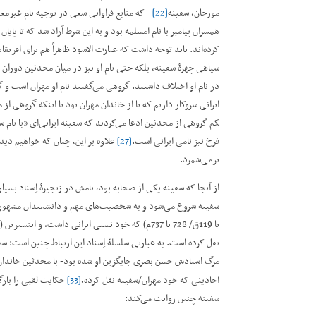
مورخان، سفینه
[22]
–که منابع فراوانی سعی در توجیه نام غیرمعمول
همسران پیامبر با نام ام­سلمه بود و به این شرط آزاد شد که تا پایا
کرده‌اند. باید توجه داشت که عبارت الاسود ظاهراً هم برای افریقا
سیاهی چهرۀ سفینه، بلکه حتی نام او نیز در میان محدثین دوران
در نام او اختلاف داشتند. گروهی می‌گفتند نام او مهران است و 
ایرانی سروکار داریم که یا از خاندان مهران بود یا اینکه گروهی از
کم گروهی از محدثین ادعا می‌کردند که سفینه ایرانی‌ای ”با نام سب
فرخ نیز نامی ایرانی است.
[27]
علاوه بر این، چنان که خواهیم دید
برمی‌شمرد.
از آنجا که سفینه یکی از صحابه بود، نامش در زنجیرۀ اِسناد بسی
سفینه شروع می‌شود و به شخصیت‌های مهم و دانشمندان مشهوری
یا 119ق/ 728 یا 737م) که خود نسبی ایرانی داشت، و ابن­سیرین (م. 110ق/728م)
نقل کرده است. به عبارتی سلسلۀ اِسناد این ارتباط چنین است: سفینه ß قتاده­بن دعامه ß ابواع
مرگ استادش حسن بصری جایگزین او شده بود- با محدثین خاندان م
احادیثی که خود مهران/سفینه نقل کرده،
[33]
حکایت لقبی را بازگو
سفینه چنین روایت می‌کند: