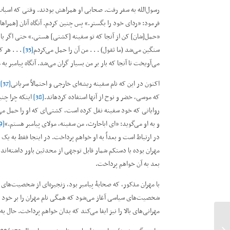
رسول‌الله به سفر رفت. صحابی او همراهش بودند. وقتی که اسباب 
فرمود: ”ردای خود را بگستر.“ پس چنین کردم. آنگاه آنان [همراهان]
”حمل[شان] کن از آنجا که تو سفینه [کشتی] هستی.“ حتی اگر باری 
سنگین می‌شد (ما ثقول) . . . من آن را حمل می‌کردم
[35]
. . . هر 
می‌آویخت تا آنجا که بار بر من بسیار گران می‌شد. آنگاه پیامبر
اکنون در این که نام سفینه ریشه‌ای خارجی و احتمالاً سریانی
[37]
د
که موسی، خضر و نوح از آنها استفاده کرده­اند.
[38]
اینکه چرا چنی
روایاتی که خود سفینه نقل کرده است، کشتی‌ای که او را حمل می‌ک
و به او می‌گوید: ”ای اباحارث، من سفینه، مولای پیامبر هستم.“
[39]
در ارتباط است و بعداً به او خواهم پرداخت. در اینجا فقط به یک ن
مهران بوده یا دست­کم شمار قابل توجهی از محدثین باور داشته‌ا
بعد به آن خواهم پرداخت.
با مهران مذکور، که صحابۀ پیامبر بود، زنجیره‌ای از شخصیت‌های 
شخصیت‌های سیاسی آغاز می‌شود که همگی نام مهران را بر خود 
مهرانی‌های بالا را نیز ایفا می‌کند که بدان خواهم پرداخت. حال
شرق شناسی سرخ