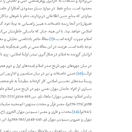
می‌پردازد و مشکلات به کارگیری روش‌شناسی کمّی و تحلیلی را 
محدود است. منابع فقط در موارد بسیار معدودی آشکارا از خاستگا
مواردی که منابع چنین اطلاعاتی دربردارند، ”نام یا نام‌های نیاکان
فقیهان] در آنجا ریشه داشته‌اند.“ همین راهنمایی به نوبۀ خود گن
اسلامی خواهد بود. با این همه، چنان که ماتسکی خاطرنشان می‌
اسلام صورت گرفته است.“
[7]
مقالۀ حاضر یادداشتی تحلیلی و مقد
توجه یافته است. هرچند در این مقاله سعی بر یافتن هیچ­گونه پاس
ایرانیان گرویده به اسلام در شکل‌گیری تمدن اولیۀ اسلامی، پرتو تا
در میان چهره‌های مهم تاریخ صدر اسلام (سده‌های اول و دوم هجر
قرائت
[10]
دستی داشته‌اند و نیز در میان سیاسیون و اداریون این
زمینۀ سده‌های نخستین اسلامی کار کرده‌اند مطمئناً به نام شخصی
پیامبر اسلام؛ یوسف­بن مهران/ ماهک (م. بین 103-114ق/722-732م)،
یا 714م)،
[14]
محدث و قاری و مفسر؛ میمون­بن مهران الجزری (ح. 49-81ق/661-700م)
مهران و عمروبن میمون­بن مهران (م. 145-148ق/762-765م). این نام‌ها همگی از خاندان مهران­اند و در زنجیرۀ اِسناد بسیاری از احادیث به چشم می‌خورند.
در اولین نظر، این مشاهدات و ملاحظات شاید آنقدر مهم نباشد ک