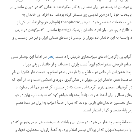
ن دودمان‌ قدرتمند در ایران ساسانی به کار می­گرفتند؛ خاندانی که در دوران ساسانی بر
پایتخت خود را در شهر قدیمی ری مستقر کرده بودند. نام افراد این خاندان به
صورت‌های دیگری مانند مهرداد/میتراداتس در تواریخ پارتی و ارمنی به دفعات دیده می‌شود. نام‌های theophoric (نام‌های دربردارندۀ نام یکی از
و تا آنجا که اطلاع دارم، در میان افراد خاندان پارسیگ (parsig) ساسانی -که مرکزشان در پارس
اد وابسته به این خاندان نام مهران را بیشتر در مناطق شمالی ایران و نیز در ارمنستان و
لبانیایی (گرجی) ادعای میراث‌داری پارتیان را داشتند.
[20]
در ادامۀ این نوشتار سعی
منابع تاریخی صدر اسلام لزوماً نسب پارتی داشته‌اند و از خاندان پارتی مهران
مطلبی که قصد دارم نشان دهم این است که 1. تناوب پیدا شدن این نام خاص در مقاطع ویژۀ تاریخی صدر اسلام و اهمیت دارندگان این نام
ناشی از تصادف صرف نبوده و، چنان که خواهیم دید، احتمالاً نشان­دهندۀ نقش خاندان ایرانی مهران در شکل‌گیری باورهای اسلامی است و 2. از آنجا که
ر گرفته­اند، محتمل‌ترین گزینه این است که در بیشتر، اگر نه در همۀ این موارد، با
گروهی نومسلمان از خاندان پارتی مهران سروکار داریم که از بخش‌های شمالی ایران آمده‌اند و 3. نهایتاً پیشنهاد خواهم کرد که تناوب نام مهران در دو
 شمار نخستین خاندان‌های پارتی بودند که پس از حملۀ اعراب به ایران در سدۀ هفتم
 بر پایۀ حدس و گمان استوار است.
ن صحابۀ پیامبر پدیدار می‌شود. در میان این روایات به نام شخصیتی برمی‌خوریم که در
 سفینه/مهران که از بردگان پیامبر اسلام بود. به گفتۀ راویان، محدثین، فقها، و