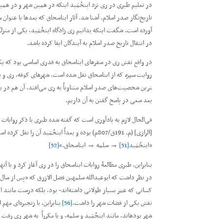
در تعلیم طبری در ری نزد ابن­حُمَید اینکه در همین شهر و در همین
تاریخ‌نگار صدر اسلام، آشنا شد. آثار ابن­اسحاق که بعدها با عنوان
س
آورده است. شگفت اینکه بدانیم ری زادگاه ابن­حُمَید، یکی از م
در انتقال تاریخ صدر اسلام به آیندگان ایفا کرده باشد.
روایت
سیره
که از ابن­اسحاق نقل شده است، شهرهای کوفه، ری و بص
ترین شخصیت‌های صدر اسلام متناوباً به ری می‌افتد، آن هم در ب
بعد سعی در پاسخ گفتن به آن داریم.
فی‌الحال لازم به یادآوری است که گفته شده طبری با ذکر روایات ا
[الرازی] (م. 191ق/807م) بوده و بعداً ابن­حُمَید آن را نقل کرده است.
”ابن­حُمَید
[51]
→ سلمه → ابن­اسحاق.“
[52]
بنابراین، طبری مطالعۀ روایات ابن­اسحاق را در ری آغاز کرد و با آن
در نظر داشت که ابوعبدالله سلمه­بن فضل الازرق که ”پس از سال 190 و به سن 110 سالگی درگذشته است،“
کسانی که عمر بسیار طولانی داشته‌اند- بود، بلکه درست مانند اب
نقش یکی از قضات شهر را داشت.
[56]
بنابراین، با زنجیره‌ای مهم 
شهر بوده­اند، مانند ابن­حُمَید و سلمه، و یا مکرراً به شهر ری رفت و