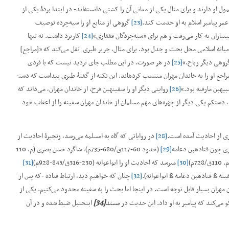
 او دارند و برای مثال یکی از معانی آن را کشتی دانسته‌اند- در ابتدا بردۀ یکی از
ن عمر پیامبر اسلام به او خدمت کند.
[23]
گروهی از منابع او را سیه‌چرده توصیف
یی­تباران به کار می‌رفت و هم برای ”سیه‌چردگان قفقازی“
[24]
کاربرد داشت. نه تنها
 میانه اسلامی محل بحث و جدل بود. برای مثال، جریر طبری نقل می‌کند که ”[مراجع]
گروهی دیگر رباح.“
[25]
در هر صورت، در این مطلب جای تردید نیست که با فردی
 مراجع او را به خاندان مهران منتسب کرده­اند. این نکته از گفتۀ طبری پیداست که دست­
یه­بن مارقیه بود.“
[26]
روایتی دیگر او را سفینه­بن فرخ، از خاندان مهران، می‌داند که
، دست­کم یکی دیگر از چهره‌های مهم مسلمان از خاندان مهران سفینه را از اعقاب خود
اری از احادیث آمده است.
[28]
در روایاتی که گاه به ام­سلمه می‌رسد، زنجیرۀ احادیث از
 چون قتاده­بن دعامه
[29]
(حدود 60-117ق/680-735م)، شاگرد حسن بصری (م. 110
[30]
می­رسد که احادیث او را ابواعوانه (230-316ق/845-928م)
[31]
وانه).
[32]
چنان که خواهیم دید، ارتباط قتاده -که پس از
هران بسیار قابل توجه است. در اینجا اما بحث را به سفینه محدود می‌کنیم. یکی از
[34]
 می‌کند که پیامبر به او داد. این حدیث در
مسند
ابن­حنبل ضبط شده و در آن