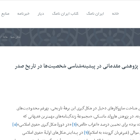
خانه
ایران‌ نامگ
کتاب ایران‌ نامگ
دیار
خبرنامه
منابع
مکان شما:
خانه
/
ی: پژوهشی مقدماتی در پیشینه‌شناسی شخصیت‌ها در تاریخ صدر
 شناخت سازوکارهای دخیل در شکل‌گیری این برهۀ تاریخی، به­رغم محدودیت‌های
نه، در پژوهش‌ هارولد ماتسکی، ”مجموعۀ زندگینامه‌های مهم­ترین فقیهانی که
ه بود“ برای تخمین درصد ”اعراب خالص“
[3]
”در دورۀ شکل‌گیری حقوق اسلامی“
[4]
الی (غیرعربان گرویده به اسلام)
[5]
در پیدایش شکل‌های اولیۀ حقوق اسلامی