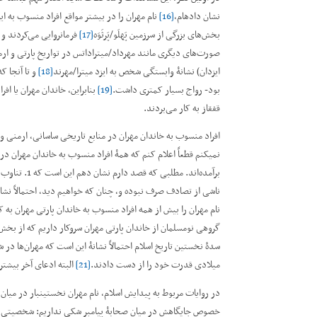
نشان داده­ام،
[16]
نام مهران را در بیشتر مواقع افراد منسوب به ای
بخش‌های بزرگی از سرزمین پَهلَو/پَرثَوَه
[17]
فرمانروایی می‌کردند و 
ایزدان) نشانۀ وابستگی شخص به ایزد میترا/مهرند
[18]
بود- رواج بسیار کمتری داشت.
[19]
بنابراین، خاندان مهران یا افر
قفقاز به کار می‌بردند.
افراد منسوب به خاندان مهران در منابع تاریخی ساسانی، ارمنی و آ
نمی­کنم قطعاً اعلام کنم که همۀ افراد منسوب به خاندان مهران در 
برآمده‌اند. 
نام مهران را بیش از همه افراد منسوب به خاندان پارتی مهران به کا
سدۀ نخستین تاریخ اسلام احتمالاً نشانۀ این است که مهران‌ها در
میلادی قدرت خود را از دست دادند.
[21]
البته ادعای آخر بیشتر
در روایات مربوط به پیدایش اسلام، نام مهران نخستین­بار در میا
خصوص جایگاهش در میان صحابۀ پیامبر شکی نداریم: شخصیتی با نام