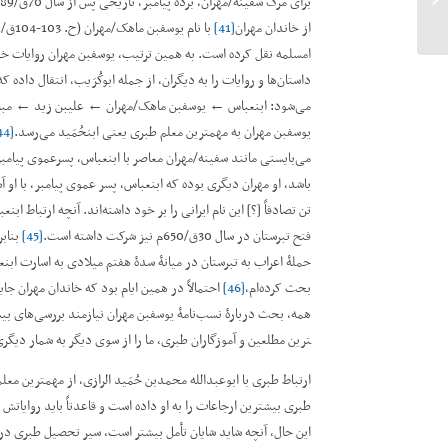
از خاندان مهران
[41]
ام­سلمه نقل کرده است. به همین ترتیب، یوسف­بن مهران روایات خود
داستان‌ها و روایات را به دیگران، از جمله ابوکُرَیب، انتقال داده 
می‌شود: ابن­عباس ← یوسف­بن ماهک/مهران ← علی­بن زید ← مبارک
یوسف­بن مهران به مهم­ترین معلم طبری یعنی ابن­حُمَید می‌رسد.
[44]
می‌بایستی مانند سفینه/مهران معاصر با ابن­عباس، پسرعموی پیامبر
باشد، او مهران دیگری بوده که ابن­عباس، پسر عموی پیامبر، با او
تن تصادفاً [؟] این نام ایرانی را بر خود داشته‌اند. آنچه ارتباط ا
فتح تبرستان در سال 30ق/650م نیز شرکت داشته است.
[45]
بنابر
حملۀ اعراب به تبرستان در میانۀ سدۀ هفتم میلادی به اسارت ابن
بحث کرده‌ام،
[46]
احتمالاً در همین ایام بود که خاندان مهران جا
همه، بحث دربارۀ نسب‌نامۀ یوسف­بن مهران نیازمند بررسی‌های بیشتر ا
ترین مطلعین و آموزگاران طبری، ما را از سوی دیگر به شمار دیگر
ارتباط طبری با ابوعبدالله محمدبن حُمَید الرازی، از مهم­ترین 
طبری بیشترین ارجاعات را به او داده است و قاعدتاً باید روایاتش 
این حال، آنچه شاید شایان تأمل بیشتر است، سیر تحصیل طبری در ایا