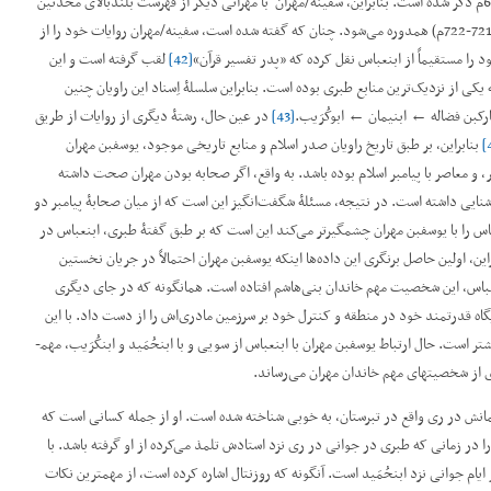
برای مرگ سفینه/مهران، بردۀ پیامبر، تاریخی پس از سال 70ق/689م ذکر شده است. بنابراین، سفینه/مهران با مهرانی دیگر از فهرست بلندبالای محدثین
با نام یوسف­بن ماهک/مهران (ح. 103-104ق/721-722م) ­هم­دوره می‌شود. چنان که گفته شده است، سفینه/مهران روایات خود را از
 را مستقیماً از ابن­عباس نقل کرده که ”پدر تفسیر قرآن“
[42]
لقب گرفته است و این
که یکی از نزدیک‌ترین منابع طبری بوده است. بنابراین سلسلۀ اِسناد این راویان چنین
­بن فضاله ← ابن­یمان ← ابوکُرَیب.
[43]
در عین حال، رشتۀ دیگری از روایات از طریق
بنابراین، بر طبق تاریخ راویان صدر اسلام و منابع تاریخی موجود، یوسف­بن مهران
، و معاصر با پیامبر اسلام بوده باشد. به واقع، اگر صحابه بودن مهران صحت داشته
 آشنایی داشته است. در نتیجه، مسئلۀ شگفت‌انگیز این است که از میان صحابۀ پیامبر دو
بن­عباس را با یوسف­بن مهران چشمگیرتر می‌کند این است که بر طبق گفتۀ طبری، ابن­عباس در
این، اولین حاصل برنگری این داده‌ها اینکه یوسف­بن مهران احتمالاً در جریان نخستین
­عباس، این شخصیت مهم خاندان بنی‌هاشم افتاده است. همان­گونه که در جای دیگری
یگاه قدرتمند خود در منطقه و کنترل خود بر سرزمین مادری‌اش را از دست داد. با این
ست. حال ارتباط یوسف­بن مهران با ابن­عباس از سویی و با ابن­حُمَید و ابن­کُرَیب، مهم­
ی از شخصیت­های مهم خاندان مهران می‌رساند.
معلمانش در ری واقع در تبرستان، به خوبی شناخته شده است. او از جمله کسانی است که
را در زمانی که طبری در جوانی در ری نزد استادش تلمذ می‌کرده از او گرفته باشد. با
م جوانی نزد ابن­حُمَید است. آن­گونه که روزنتال اشاره کرده است، از مهم­ترین نکات