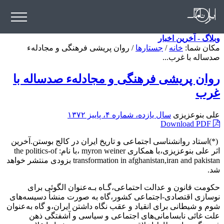
وبلاگ - آخرین اخبار
مکان شما:
خانه
/
جستارها
/
روان پریشی فرهنگی و مجادلهء
صدساله با غرب...
روان پریشی فرهنگی و مجادلهء صدساله با
غرب
علی بنوعزیزی
سال یازده، شماره ۴، پاییز ۱۳۷۲
Download PDF
(*)استاد روانشناسی اجتماعی و تاریخ ایران در کالج بوستن.آخرین
اثر علی بنوعزیزی‌،با‌ همکاری‌ myron weiner ،با نام: the politics-of
transformation in afghanistan,iran and pakistan بزودی‌ منتشر خواهد
شد.
حکومت قانون و عدالت احتماعی،گـاه بـه‌عنوان الگوئی برای
نوسازی‌ اقتصادی-اجتماعی‌ کشور‌،گاه‌ به صورت منشأ دسیسه‌های
شوم‌ و شیطانی‌ برای‌‌ انقیاد و عقب نگاه داشتن ایران،و گاه به‌عنوان
علت غائی نابسامانی‌های‌ اجتماعی و سیاسی و آشفتگی ذهن