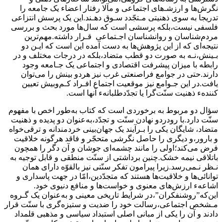
نگرش‌ها و ارزشـ‌های اجتماعی و مآلا رفتار اعضاء یک جامعه را
تدریجا به سوی ذهنیتی‌ مـتجّدد سـوق‌ دهـند‌.این یک پرسش انتزاعی
فلسفی نیست،بلکه پرسشی است‌ که سال‌ها مورد بحث و بررسی
مردم‌شناسان و روانشناسان اجـتماعی ‌ ‌قـرار داشته.مهم‌ترین
نتیجه‌ای که از این پژوهش‌ها به دست آمده این‌ است‌ که‌ ایـن دو
بـینش،نـه به صورت دو قطب متضاد،بلکه در درجات مختلف و در
رابطه‌ با میزان پیشرفت اقتصادی و اجتماعی یک جـامعه وجود
دارند.حتی در جوامع فراصنعتی‌ غرب‌ نیز‌ هردو بینش را می‌توان
یافت‌.در‌ این‌ جـوامع نیز موقعیت اجتماع افـراد کـم‌وبیش تعیین
کنندهء ذهنیت سنّت‌گرا یا تجدّدطلبانهء آنها است.
سؤال دو مربوط به برخوردی است که‌ کتاب‌ به‌طور‌ اخص با مفهوم
سنّت‌ دارد.با رودردو نهادن‌ سنّت‌ و تجدّد،به‌عنوان دو پدیده و ذهنیت
متضاد، شایگان یکی را بـرآیند یک جهان‌بینی خردمندانه و ترقی‌خواه
و بارور،و دیگری را حاصل نگرشی‌ متحجّر‌ و فاقد‌ هرگونه خلاقیت
فرض می‌کند؛اولی را مانند چشمه‌ای جوشان و آن‌ دگر را همچون
باتلاقی نیمه خشک.چنین‌ برداشتی از سنّت منطقی و قابل توجیه به
نـظر نـمی‌رسد.زیرا پیرامون‌ تفکر‌ سنّتی‌ نیز بالقوّه دارای همان
توانائی‌ها و خلاقیت‌ها هستند که متجدّدین،امّا در‌ جهت‌ پاسداری و
اشاعهء ارزش‌های معنوی و خواست‌ها و منافع دنیوی خود.
این‌که‌”روشنفکران‌”،در شرایط تاریخی معینی و به‌عنوان یک‌ گـروه‌
مـشخص‌‌ اجتماعی،رسالت خود را ضدیت و ستیزه‌گری با سنّت قرار
دادند و آن را‌ یکی‌‌ از‌ مبانی اصلی استبداد سیاسی و مذهبی قلمداد