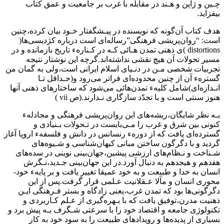
چـین و ژاپن و هـند‌ در‌ مقابله‌ با غرب بر جامعیت و عمق کتاب
بیفزاید.
هدف کتاب آن‌گونه که نویسنده در پیـشگفتار خـود‌ بیان‌ کرده‌،چنین
است: “روان‌پریشی فرهنگی‌”رساله‌ای است درباره کژدیسی‌ها(
distortions )ی ذهنی تمدن‌ هـائی‌ کـه‌ در کـنارهء تاریخ بازمانده و در
مسیر تحولات آن هیچ نقشی نداشته‌اند.گرچه این‌ نوشتار نتیجه
تجربیات‌ شخصی‌ مـن در دنـیای اسلام ایرانی است،ولی به گمان من
گسترهء آن‌ از‌ چنین محدوده‌ای فراتر می‌رود و(حـداقل تـا
انـدازه‌ای‌)شامل‌ کلیهء‌ تمدن‌هائی می‌شود که ساختارهای ذهنی آنها
هنوز‌ سنتی‌ است و با تجدّد سازگاری نـدارند.(ص vii )
بـه نظر شایگان،ریشه‌های این روان‌پریشی فرهنگی‌ و مجادلهء‌
کنونی بین شرق و غرب را‌ مـی‌بایست‌ در تـحولات‌ بـنیادی‌ و
گسترده‌ای‌ یافت که از دورهء رنسانس‌ در‌ دانش‌ و فلسفهء اروپا آغاز
گردید و با دگرگون ساختن مبانی کیهان‌شناسی‌ و شـیوه‌های
شـناخت و نـظام‌های‌ ارزشی‌ پیشین،جهان‌بینی نوینی در سده‌های‌
هفدهم‌ و هیجدهم به دنبال آورد‌.در‌ این جهان‌بینی جـدید،نـگرش
انسان‌ به‌‌ خدا و طبیعت و به خود عمیقا تغییر یافت و بر پایهء خود-
محوری انسان و مآلا‌ عـقلانیت‌ عـلمی قرار گرفت.پس از‌ این‌
دگرگونی‌ها‌ بود که تمدن‌ غرب‌،یعنی‌ زادگاه و بستر فـرهنگی‌ ایـن‌
ذهنیت مدرن،توفیق یافت که با بـهره‌گیری از عـلم‌ کـاربردی و
تکنولوژی جامعه و اقتصاد خود‌ را‌ با سرعتی شـگرف بـه پیش برد‌ و
بسیاری‌ از پدیده‌ها‌ و رویدادهای‌ طبیعت‌ را به سود خود‌ به کار