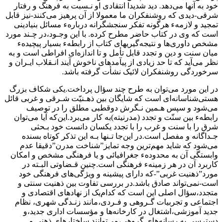
خود به آنها می‌دهد. دید شدیدا انتقادی او نـسبت به فرهنگ و رفتار
شرقی-دیدی که روشنفکران‌ ما معمولا از آن پرهیز‌ می‌کنند‌-نیز قابل
تمجید و لازمهء هرگونه تفکر سنجشگرانه دربارهء مسائل بنیادینی
است که وی در کتاب حاضر مطرح کرده. با این وجـود،در چـند مورد
مشخص داوری‌ها و نتیجه‌گیریهای کتاب از رابطهء‌ بسیار‌ پیچیدهء
میان‌ سنت و دین و تجدد قابل تأمل و تا اندازه‌ای افراطی است و به
نظر می‌آید که تا حد زیادی از‌ پیآمدهای ناخوش آیند انـقلاب ایـران و
سرخوردگی روشنفکران لائیک نشأت گرفته باشد‌.
در‌ این‌ مورد می‌توان به طرح چند سؤال پرداخت.یکی شکاف بزرگ‌
هستی‌شناسانه‌ای است که شایگان بین ذهـنیّت شـرقی‌ و ‌‌غربی‌ قائل
می‌شود و سپس هـمین نـگرش دوقطبی مطلق را در توصیف
رابطهء بین سنّت‌ و تجدد‌ (مدرنیته‌)به کار می‌برد.این‌که آیا می‌توان
شرق را با سنت و غرب را با تجدد یکسان‌ دانست خود بـحثی
جـداگانه و مفصل است.در این‌جا تـنها بـه این‌ تذکر کوتاه‌ بسنده
می‌شود که شاید‌ مهم‌ترین‌ وجه تمایز”شناخت مدرن‌”دقیقا عدم
وابستگی آن به محدودهء جغرافیائی و یا فرهنگی مشخص و امکان
کاربرد آن‌ در هر زمینهء فرهنگی است.چنین قـضاوتی البـته در
مورد”ذهنیت غربی‌”-که‌ دارای‌ پیشینه و ویژگی‌های فرهنگی خود
است-نمی‌تواند صادق باشد.در بررسی تفاوت بین ذهنیت سنتی و
متجدد،سؤال اصلی این است که کدام‌یک از نهادهای اقتصادی و
اجتماعی و تجربیات گـروهی و فـردی،مانند زنـدگی شهری‌، نظام‌
جدید آموزشی،اشتغال در کارخانه‌ها و مؤسسات اداری جدید،و
دسترسی به رسانه‌های گروهی،می‌توانند ساختارهای ذهنی و