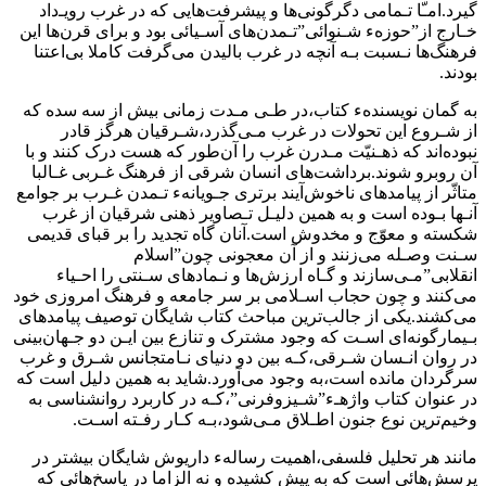
گیرد.امـّا تـمامی دگرگونی‌ها و پیشرفت‌هایی که در غرب رویـ‌داد
خـارج از”حوزهء شـنوائی‌‌”تـمدن‌های‌ آسـیائی بود و برای قرن‌ها این
فرهنگ‌ها‌ نـسبت‌ بـه‌ آنچه‌ در‌ غرب بالیدن می‌گرفت‌ کاملا‌ بی‌اعتنا
بودند.
به گمان نویسندهء کتاب،در طـی مـدت زمانی بیش از سه سده که
از‌ شـروع‌‌ این‌ تحولات در غرب مـی‌گذرد،شـرقیان هرگز قادر‌
نبوده‌اند‌ که‌ ذهـنیّت‌ مـدرن‌‌ غرب‌ را آن‌طور که هست درک کنند و با
آن روبرو شوند.برداشت‌های انسان‌ شرقی از فرهنگ غـربی غـالبا
متاثّر از پیامدهای ناخوش‌آیند برتری جـویانهء تـمدن غـرب بر جوامع‌
آنـها بـوده است و به همین دلیـل تـصاویر ذهنی شرقیان از غرب
شکسته و معوّج و مخدوش است.آنان گاه تجدید را بر قبای قدیمی
سـنت‌ وصـله می‌زنند و از آن معجونی چون‌”اسلام‌
انقلابی‌‌”مـی‌سازند و گـاه ارزش‌ها و نـمادهای سـنتی را احـیاء
می‌کنند و چون حجاب اسـلامی بر سر جامعه و فرهنگ امروزی خود
می‌کشند.یکی از جالب‌ترین مباحث کتاب شایگان‌ توصیف پیامدهای
بـیمارگونه‌ای اسـت که‌ وجود‌ مشترک و تنازع بین ایـن دو جـهان‌بینی
در روان انـسان شـرقی،کـه بین دو دنیای نـامتجانس شـرق و غرب‌
سرگردان مانده است،به وجود می‌آورد‌.شاید‌ به همین دلیل است که‌
در‌ عنوان‌ کتاب واژهـء”شـیزوفرنی‌”،کـه در کاربرد روانشناسی به
وخیم‌ترین نوع جنون‌ اطـلاق مـی‌شود،بـه کـار رفـته اسـت.
مانند هر تحلیل فلسفی،اهمیت رسالهء‌ داریوش‌ شایگان بیشتر در
پرسش‌هائی‌‌ است‌ که به پیش کشیده و نه الزاما در پاسخ‌هائی که