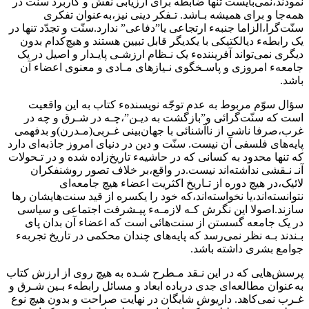
نمودند،نمی‌بایست تنها ضابطه برای ارزیابی نقش و کاربرد‌ سنّت‌ در‌
همه‌جا و برای همیشه بـاشد. تـفکر دینی نیز،به‌عنوان تفکری
سنّت‌گرا،الزاما جنبهء ارتجاعی یا‌”دفاعی‌‌” ندارد.سنّت و تجدّد تنها در
یک رابطهء دیالکتیکی با یکدیگر قابل تبیین‌ هستند‌ و هیچ‌کدام‌ بدون‌
دیگری نمی‌تواند آفرینندهء یک نـظام ارزشـی پایـدار و اصیل در یک
جامعهء امروزی و پاسـخگوی نـیازهای‌ مـادی‌ و معنوی اعضاء آن‌
باشد.
سؤال سوّم مربوط به عدم توجّه نویسندهء کتاب به‌ این‌ واقعیت‌
است که‌ سنّت‌گرائی و”بازگشت به دیـن‌”،چـه در شـرق و چه در
غرب،صرفا ناشی از‌ ناآشنائی‌ با جهان‌بینی غـربی(مـدرن)و بدفهمی
پایه‌های فلسفی آن نیست. سنّت و دین در‌ دنیای‌ امروز‌ جاذبه‌ای دارد
که تنها محدود به کسانی که در حاشیهء تاریخ‌زاده شده و در تـحولات
آنـ‌ نـقشی‌ نداشته‌اند‌ نیست.در واقع،بر خلاف تصور روشنفکران
لائیک،در هیچ دوره از‌ تـاریخ‌ اکثریت اعضاء هیچ‌ جامعه‌ای
نتوانسته‌اند،یا نخواسته‌اند،که خود را یکسره از قید سنت‌هایشان‌ رها
سازند‌.اصولا‌ این نگرش کـه لازمـهء پیـشرفت اجتماعی و سیاسی
در یک‌ جامعه گسستن از‌ سنت‌هائی‌ است که اعضاء آن بدان پای
بـندند‌ بـه‌ نظر‌ نمی‌رسد که پایه‌های چندان محکمی در تاریخ‌ تجربهء‌
جوامع بشری داشته‌ باشد.
پرسش‌هایی که در این نـقد مـطرح شـده به هیچ‌ روی‌ از ارزش کتاب
به‌عنوان‌ مطالعه‌ای‌ جدی‌ درباده ابعاد‌ و مسائل‌ رابطهء‌ بـین شـرق و
غـرب نمی‌کاهد. داریوش شایگان‌ در‌ نهایت صراحت و بدون هیچ نوع