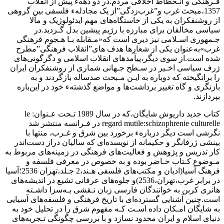
فـرهنگی و انـحطاط اخلاقی مردم.در دو دههء‌ پیش‌ از‌ انقلاب
1357،مبحث غرب و”غرب‌زدگی‌”از یک مجادلهء‌ فلسفی‌ بین‌ گروهی
از روشنفکران به یکی از خاستگاه‌های مهم ایدئولوژیک و مآلا
سیاسی‌ مخالفان برای مبارزه با رژیم پیشین بدل‌ گـردید‌.در‌
جـمهوری اسـلامی نیز دیری است که«مـقابله بـا هـجوم فرهنگی‌
غرب»به‌عنوان یکی از شعارها هدف‌ های‌”انقلاب فرهنگی‌”مطرح
شده است.از سوی دیگر،پیآمدهای انقلاب‌ اسلامی‌ و دگرگونی‌های‌
ژرف‌ سیاسی اخـیر در سـطح جـهانی شماری از روشنفکران ایران
را برانگیخته‌ که‌ دوباره به ایـن مـبحث صدساله بازگردند و به‌
بازنگری و گاه تغییر برداشت‌ها و مواضع گذشتهء خود در این‌باره‌
بپردازند‌.
کتاب‌ جدید داریوش شایگان،که در سال 1989 تـحت عـنوان: le
regard mutile‌:schizophrenie‌ culturelle‌ در فـرانسه منتشر شد
نگرشی است دیگر دربارهء برخورد بین شرق و غـرب، منتها با‌
بینشی‌ ژرفانگر‌ و حکیمانه از نویسده‌ای که سالیان دراز دست‌اندر
کار تدریس و پژوهش و فعالیت‌های فرهنگی در زمینه‌های‌ مربوط‌ به
مـوضوع‌ کـتاب حـاضر بوده و به خصوص در معرفی فلسفه و
فرهنگ آسیا(ادیان‌ و مکتب‌های‌ فلسفی‌ هـند،2 جـلد،تهران 2536؛آسیا
در برابر غرب،تهران،2536)و جلوه‌های عرفانی تشیع در‌ اندیشه‌های‌
هانری کربن به خوانندگان فارسی زبان‌ نـقشی بـه‌سزا داشـته
است.چنین آشنایی گسترده‌ای‌ با‌ تاریخ‌ فرهنگی و فلسفه‌های آسیایی
به شایگان امـکان داده اسـت کـه مفهوم شرق را در تحلیل خود‌ به‌
دنیای اسلام و ایران محدود نسازد و با بررسی چگونگی تـجربه‌های