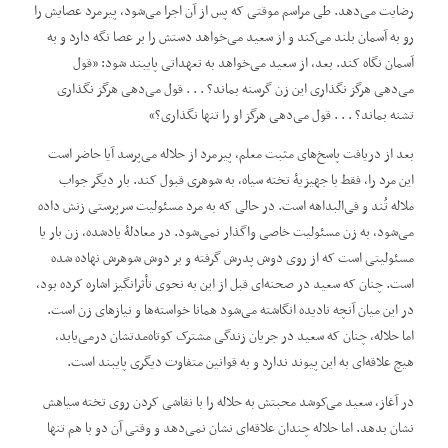
رضایت می‌دهد. طی مراسم موقتی که پس از آن اجرا می‌شود، پیرمرد عصایش را
رو به آسمان بلند می‌کند و از سعید می‌خواهد دستش را بر عصا نگه دارد و به
آسمان نگاه کند. بعد، از سعید می‌خواهد به تعهداتی پایبند شود: ”قول
می‌دهی هرگز نگذاری این زن گرسنه بماند؟ . . . قول می‌دهی هرگز نگذاری
تشنه بماند؟ . . . قول می‌دهی هرگز او را تنها نگذاری؟“
بعد از دریافت پاسخ‌های مثبت معلم، پیرمرد از حلاله می‌پرسد آیا حاضر است
این مرد را، فقط با جهیزیۀ تخته سیاه، به شوهری قبول کند. بار دیگر جواب
ملاله تُند و فی‌البداهه است. در حالی ‌که به مرد مسئولیت سرپرستی زنش داده
می‌شود، به زن مسئولیت خاصی واگذار نمی‌شود. در معادلۀ یادشده، زن بار یا
مسئولیتی است که از روی دوش پدرش گرفته و بر دوش شوهرش نهاده شده
است. چنان ‌که سعید در صحنه‌ای قبل از این به ‌نحوی تأثرانگیز اشاره کرده بود،
در این میان آنچه نادیده انگاشته می‌شود همانا خواسته‌ها و نیازهای زن است.
اما حلاله، چنان که سعید در جریان زندگی مشترک‌ کوتاه‌مدتشان درمی‌یابد،
هیچ علاقه‌ای به این پیوند ندارد و به قوانین متفاوت دیگری پایبند است.
در آغاز، سعید می‌کوشد محبتش به حلاله را با نقاشی کردن روی تخته سیاهش
نشان بدهد. اما حلاله چندان علاقه‌ای نشان نمی‌دهد و وقتی آن دو با هم تنها