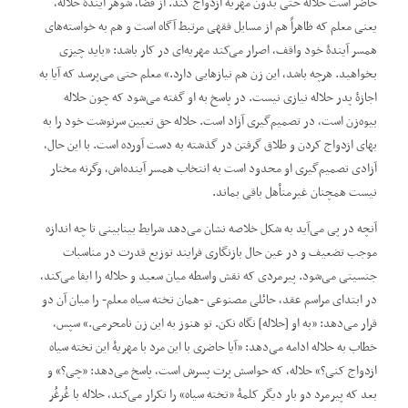
حاضر است حلاله حتی بدون مهریه ازدواج کند. از قضا، شوهر آیندۀ حلاله،
یعنی معلم که ظاهراً هم از مسایل فقهی مرتبط آگاه است و هم به خواسته‌های
همسر آیندۀ خود واقف، اصرار می‌کند مهریه‌ای در کار باشد: ”باید چیزی
بخواهید. هرچه باشد، این زن هم نیازهایی دارد.“ معلم حتی می‌پرسد که آیا به
اجازۀ پدر حلاله نیازی نیست. در پاسخ به او گفته می‌شود که چون حلاله
بیوه‌زن است، در تصمیم‌گیری آزاد است. حلاله حق تعیین سرنوشت خود را به
بهای ازدواج کردن و طلاق گرفتن در گذشته به دست آورده است. با این ‌حال،
آزادی تصمیم‌گیری او محدود است به انتخاب همسر آینده‌اش، وگرنه مختار
نیست همچنان غیرمتأهل باقی بماند.
آنچه در پی می‌آید به شکل خلاصه نشان می‌دهد شرایط بینابینی تا چه اندازه
موجب تضعیف و در عین ‌حال بازنگاری فرایند توزیع قدرت در مناسبات
جنسیتی می‌شود. پیرمردی که نقش واسطه میان سعید و حلاله را ایفا می‌کند،
در ابتدای مراسم عقد، حائلی مصنوعی -همان تخته سیاه معلم- را میان آن دو
قرار می‌دهد: ”به او [حلاله] نگاه نکن. تو هنوز به این زن نامحرمی.“ سپس،
خطاب به حلاله ادامه می‌دهد: ”آیا حاضری با این مرد با مهریۀ این تخته سیاه
ازدواج کنی؟“ حلاله، که حواسش پرت پسرش است، پاسخ می‌دهد: ”چی؟“ و
بعد که پیرمرد دو بار دیگر کلمۀ ”تخته سیاه“ را تکرار می‌کند، حلاله با غُرغُر