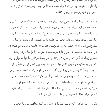
راهکار هم نتیجه‌ای نمی‌دهد و او دست‌ به ‌دامن مردانی می‌شود که قرار شده
میان او و شوهرش میانجی‌گری کنند.
زیبا در همان حال که در جمع مردانی از فامیل محصور شده که به نمایندگی از
او و شوهرش گرد هم آمده‌اند، خشم فروخورده‌اش را بیرون می‌ریزد. فریادهای
زیبا را شاید بتوان تا حدی معلول حضور تشجیع‌کنندۀ دوربین به حساب آورد،
اما وقتی صحبت‌های مردان حاضر در جلسه را می‌شنویم، این پرسش برایمان
مطرح می‌شود که آیا خشم این زن همچنین خطاب به جامعه یا دست‌کم طبقه‌ای
در جامعه‌اش نیست که اصرار دارد سرنوشت دخترانش را برایشان رقم بزند؟
تصویر زیبا، هنگامی‌که از کوره در رفته، با پس‌زمینۀ مردانی ظاهراً معقول و آرام
که او را به سکوت و گوش‌ دادن فرامی‌خوانند، به‌خوبی نشان از درماندگی او
دارد. طُرفه آنکه وقتی پدر زیبا نهایتاً لب به سخن باز می‌کند، دغدغۀ اصلی‌اش
صدمه‌ای است که به زعم وی به شرافت و آبروی خود او وارد شده است. حتی
در کلام پُرحرارت پدر زیبا، عاملیت زیبا تابعی از شرافت مردانۀ پدر قرار
می‌گیرد. انفجارهای از سر خشم زیبا حکایت از سلسله‌مراتب جنسیتی‌ای دارد
که وی برای مطالبۀ حقوقش می‌بایست بر آن فائق آید.
یکی از زنان شاکی، که جمیله نام دارد، تلاش می‌کند مفاهیم مردانۀ شرف و