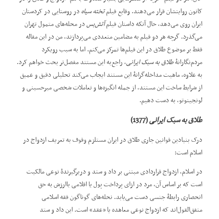
کانون روایتشان قرار می‌دهند. وقایع فیلم
تخته سیاه
در روستایی در کردستان
ایران روی می‌دهد، حال‌ آنکه داستان فیلم
آتش
بس
در محله‌های متمول‌ تهران
می‌گذرد. گرچه هر دو فیلم به مضامین متعددی می‌پردازند، من در این مقاله
فقط بر موضوع طلاق در این فیلم‌ها تمرکز می‌کنم. اما به سبب رویکرد
مردم‌نگارانۀ
طلاق به سبک ایرانی
، راجع‌به این مستند مفصل‌تر بحث خواهم کرد.
به علاوه، ماهیت مداخله‌گرانۀ این مستند ایجاب می‌کند تحلیلی دقیق و عمیق
از شرایط ساخت این مستند، از جمله انگیزه‌ها و تعاملات شخصی میرحسینی و
لونجینوتو، به دست دهیم.
طلاق به سبک ایرانی
(1377)
درک بنیادین قوانین جاری طلاق در ایران مستلزم وقوف به تعریف ازدواج در
اسلام است:
در اسلام، ازدواج قراردادی مبتنی بر داد و ستد و دربرگیرندۀ نوعی مالکیت
است که بر اساس آن، مرد در ازای پرداخت پول یا اقلامی باارزش به حق
انحصاری رابطۀ جنسی دست می‌یابد. نحله‌های گوناگون فقه اسلامی
متفق‌القول‌اند که ازدواج نوعی معاهده یا ”عقد“ است. این داد و ستد