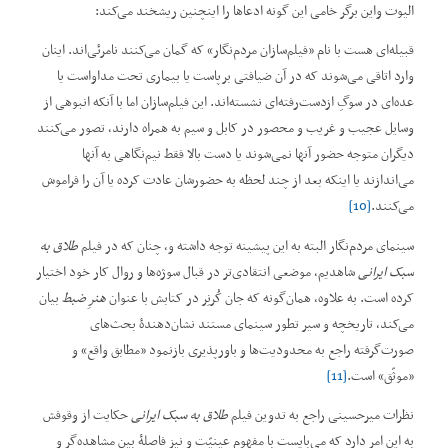
الیوت واین برگر خامی این گونه ادعاها را اینچنین ریشخند می‌کند:
قبیله‌ای هست با نام ”فیلم‌سازان مردم‌نگار“ که گمان می‌کنند نامرئی‌اند. اینان
وارد اتاقی می‌شوند که در آن ضیافتی برپاست یا بیماری تحت مداواست یا
عده‌ای در سوگِ ازدست‌رفته‌ای نشسته‌اند. این فیلم‌سازان اما با آنکه انبوهی از
وسایل عجیب و غریب و محصور در کابل و سیم به همراه دارند، تصور می‌کنند
دیگران متوجه حضور آنها نمی‌شوند یا دست بالا فقط نیم‌نگاهی به آنها
می‌اندازند یا اینکه بعد از چند لحظه به حضورشان عادت کرده یا آن را فراموش
می‌کنند.
[10]
سینمای مردم‌نگار البته به این پیشینه توجه داشته و، چنان ‌که در فیلم
طلاق به
سبک ایرانی
شاهدیم، موضعی انتقادی‌تر در قبال سوژه‌ها و روال کار خود اختیار
کرده است. به علاوه، همان‌گونه که جان کُرنِر در کتابش با عنوان
هنرِ ضبط
بیان
می‌کند، تاریخچه و سیر تطور سینمای مستند نشان‌دهندۀ بحث‌های
صورت‌گرفته راجع به محدودیت‌ها و باورپذیری بازنمود ”مطابق واقع“ و
”موثّق“ است.
[11]
نظرات میرحسینی راجع‌ به تدوین فیلم
طلاق به سبک ایرانی
حکایت از وقوفش
به این امر دارد که می‌بایست با مفهوم عینیّت و نیز فاصلۀ بین مشاهده‌گر و