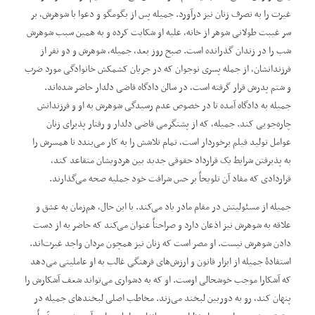
غیرت را به تصرف زنان نیز درآورد. جمیله پس از بگومگو و دعوا با شوهرش، بر
سر غیبت طولانی شوهر از خانه، علیه او شکایت کرده و به همین سبب شوهرش
شب را در زندان گذرانده است. صبح روز بعد، جمیله، شوهرش و دو نفر از
فرزندانشان، از جمله پسری نوجوان که در جریان کشمکش خانوادگی مورد ضرب
و شتم پدرش قرار گرفته است، در سالن دادگاه قاضی دلدار حاضر شده‌اند.
جمیله به دادگاه آمده تا در خصوص عدم رسیدگی شوهرش به او و فرزندانش
چاره‌جویی کند. جمیله، که از پشتگرمی قاضی دلدار و رفتار پذیرای زنان
عوامل تولید فیلم برخوردار است، تمام تلاشش را به کار می‌بندد تا همسرش را
به پذیرفتن شرایط یک قرارداد حقوقی جدید بین هردویشان متقاعد کند،
قراردادی که مفاد آن تلویحاً بر حس شرافت خود جملیه صحه می‌گذارند.
جمیله از مسئولیتش در مقام مادر یاد می‌کند. با این ‌حال، هم‌زمان به عشق و
علاقه به شوهرش نیز اذعان دارد و صراحتاً عنوان می‌کند که حاضر به از دست
‌دادن شوهرش نیست. او مصر است که زنان نیز همچون مردان واجد غیرت‌اند.
استفادۀ جمیله از ابزار قانون و ارزش‌های فرهنگی غالب به او عاملیتی می‌دهد
که آشکارا موجب خوشحالی اوست. او که به ‌دشواری می‌تواند شعف آشکارش را
پنهان کند، رو به دوربین لبخند می‌زند. مخاطب اصلی لبخندهای جمیله در