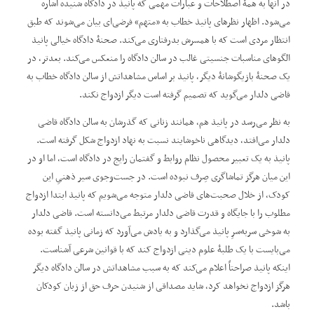
در آنها به همۀ اصطلاحات و عبارات مهمی که پانیذ در دادگاه شنیده اشاره
می‌شود. اظهار نظرهای پانیذ خطاب به ”متهم“ فرضی‌ای بیان می‌شوند که طبق
انتظار مردی است که با همسرش بدرفتاری می‌کند. صحنۀ دادگاه خیالی پانیذ
الگوهای مناسبات جنسیتی غالب در سالن دادگاه را منعکس می‌کند. بعدتر، در
یک صحنۀ بازیگوشانۀ دیگر، پانیذ بر اساس مشاهداتش از سالن دادگاه خطاب به
قاضی دلدار می‌گوید که تصمیم گرفته است دیگر ازدواج نکند.
به نظر می‌رسد در پانیذ هم، همانند زنانی که گذرشان به سالن دادگاه قاضی
دلدار می‌افتد، دیدگاهی ناخوشایند نسبت به نهاد ازدواج شکل گرفته است.
پانیذ به یک تعبیر محصول نظام روابط و گفتمان رایج در دادگاه است، اما او در
این میان هرگز تماشاگری صِرف نبوده است. در جست‌وجوی سیر ذهنیِ این
کودک، از خلال صحبت‌های قاضی دلدار متوجه می‌شویم که پانیذ ابتدا ازدواج
مطلوب را با جایگاه و قدرت قاضی دلدار مرتبط می‌دانسته است. قاضی دلدار
به‌ شوخی سربه‌سرِ پانیذ می‌گذارد و به یادش می‌آورد که زمانی پانیذ گفته بوده
می‌بایست با یک طلبۀ علوم دینی ازدواج کند که با قوانین شرعی آشناست.
اینکه پانیذ صراحتاً اعلام می‌کند که به‌ سبب مشاهداتش در سالن دادگاه دیگر
هرگز ازدواج نخواهد کرد، شاید مصداقی از شنیدن حرف حق از زبان کودکان
باشد.