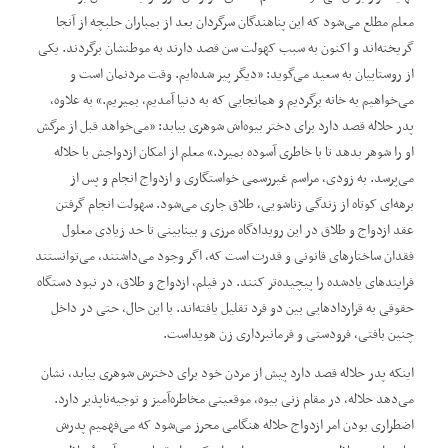
معلم مطلع می‌شود که این پناهندگان سرگردان بعد از بمباران حلبچه از آنجا
گریخته‌اند و اکنون به سبب کهولت سن قصد دارند به موطنشان برگردند. یکی
از روستاییان به سعید می‌گوید: ”دیگر پیر شده‌ایم. وقت مردنمان است و
می‌خواهیم به خانه برگردیم و همانجایی که به دنیا آمدیم، بمیریم.“ به‌ علاوه،
پدر حلاله قصد دارد برای دختر بیوه‌اش شوهری بیابد: ”می‌خواهد قبل از مرگش
او را شوهر بدهد تا با خاطری آسوده بمیرد.“ معلم از امکان ازدواجش با حلاله
می‌پرسد. به زودی، مراسم غیررسمی خواستگاری و ازدواج انجام و پس از
برهه‌ای کوتاه از زندگی زناشویی، طلاق جاری می‌شود. سهولت انجام گرفتن
عقد ازدواج و طلاق در این رویدادگاه مرزی و بینابینی تا حد زیادی معلول
فقدان ساختارهای قانونی و قدرت است که، اگر وجود می‌داشتند، می‌توانستند
فرایند‌های یادشده را پیچیده‌تر کنند. در فیلم، ازدواج و طلاق، در نبود دستگاه
حقوقی به قراردادهایی بین دو فرد تقلیل یافته‌اند. با این ‌حال، حتی در داخل
چنین بافتی، فرودستی و فرمانبرداری زن هویداست.
اینکه پدر حلاله قصد دارد پیش از مردن خود برای دخترش شوهری بیابد، نشان
می‌دهد حلاله، در مقام زنی بیوه، موقعیتی مخاطره‌آمیز و توجیه‌ناپذیر دارد.
اضطراری بودن امر ازدواج حلاله هنگامی محرز می‌شود که می‌فهمیم پدرش