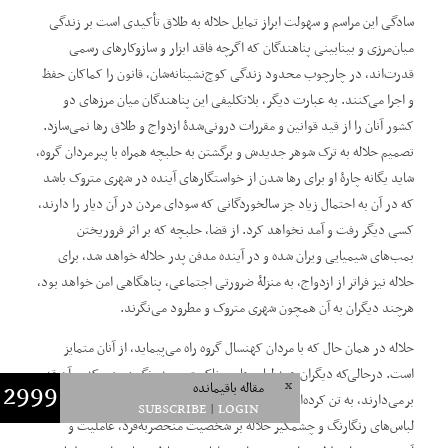
سادگی این مراسم و سهولت ابراز تمایل حلاله به طلاق تأکیدی است بر زندگی
میان‌مرزی و بینابینی پناهندگان که اگرچه فاقد ابزار و سازوکارهای رسمی
قدرت‌اند، در چارچوب محدود زندگی کوچ‌نشینانه‌شان، قانون را کماکان حفظ
و اجرا می‌کنند. به عبارت دیگر، بلاتکلیفی این پناهندگان میان مرزهای دو
کشور آنان را از قید قوانین و مقررات درونی‌شدۀ ازدواج و طلاق رها نمی‌سازد.
تصمیم حلاله به ترک شوهر جدیدش و برگشتن به حلبچه همراه با پیرمردان گروه،
شاید یگانه چارۀ او برای رها شدن از خواستگارهای آینده در شهری متروک باشد
که در آن به احتمال زیاد جز سالخوردگانی که سودای مردن در آن دیار را دارند،
کسی دیگر رفت و آمد نخواهد کرد. از قضا، حلبچه که بر اثر فروریختن
بمب‌های شیمیایی ویران شده و در آینده مدفن پدر حلاله خواهد شد، برای
حلاله نیز فراتر از ازدواج، به منزلۀ ضرورتی اجتماعی، پناهگاهی امن خواهد بود،
هرچند دیگران به آن همچون شهری متروک و مطرود می‌نگرند.
حلاله در همان حال که با مردان کهنسال گروه راه می‌پیماید، از آنان متمایز
است. درحالی‌که دیگران همه لباس‌هایی خاکستری، به رنگ زمینی که بر آن قدم
x
2999
مقاله‌ باقیمانده
برمی‌دارند، به تن کرده‌اند، فقط حلاله است که جامۀ رنگین بر تن دارد.
SUBSCRIBE
|
LOGIN
لباس‌های رنگارنگ و چشمگیر حلاله بر شخصیت منحصربه‌فرد، عاملیت و