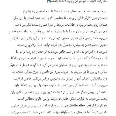
مشارکت افراد حاضر در آن وجود داشته باشد.
[9]
در فیلم، همانند اکثر فیلم‌های مستند، اطلاعات حاشیه‌ای و موضوع
جست‌وجوی کارگردانان برای صحنۀ مناسب گنجانده نشده است. با این ‌حال،
صدای روی تصویر پاره‌ای اطلاعات مرتبط را در اختیار بیننده قرار می‌دهد.
دوربین کم‌وبیش بی سر و صدا ما را با خود به فضایی واقعی به ابعاد 4 در 6 متر
می‌برد که در عین حال فضای نمادین کوچکی است و در آن، زنان برای دفاع از
حقوق محدودشان به مبارزه مشغول‌اند. گرچه فرایند فیلم‌برداری برجسته
نمی‌شود، اکثر افرادی که در فیلم ظاهر می‌شوند از حضور دوربین و عوامل
فیلم در دادگاه آگاه‌اند و بدان توجه دارند. در چند مورد، افراد حاضر در دادگاه
مستقیماً خطاب به دوربین و فیلم‌سازان سخن می‌گویند، اگرچه عوامل فیلم هرگز
مقابل دوربین ظاهر نمی‌شوند. دریک مورد نیز قاضی با طرح سوالی خطاب به
دست‌اندرکاران فیلم، آنها را در فرایند دادرسی درگیر می‌کند. قاضی از ایشان
می‌پرسد آیا ندیده‌اند شاکی مورد نظر یک فقره مدرک را بیرون از دادگاه پاره
کند. در موردی دیگر هم یکی از افراد پشت دوربین با زنی متقاضی طلاق وارد
بحث می‌شود. به عبارت دیگر،
طلاق به سبک ایرانی
حاوی لحظاتی است
خودارجاع‌گر (self-reflexive). همین امر هرگونه ادعا مبنی ‌بر بی‌طرفی فیلم را
-امری که سنّتاً با فیلم‌های مردم‌نگارانه مرتبط دانسته می‌شود- تضعیف می‌کند.