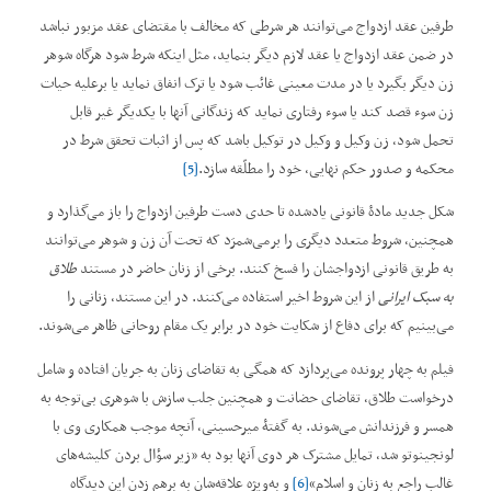
طرفین عقد ازدواج می‌توانند هر شرطی که مخالف با مقتضای عقد مزبور نباشد
در ضمن عقد ازدواج یا عقد لازم دیگر بنماید، مثل اینکه شرط شود هرگاه شوهر
زن دیگر بگیرد یا در مدت معینی غائب شود یا ترک انفاق نماید یا برعلیه حیات
زن سوء قصد کند یا سوء رفتاری نماید که زندگانی آنها با یکدیگر غیر قابل
‌تحمل شود، زن وکیل و وکیل در توکیل باشد که پس از اثبات تحقق شرط در
محکمه و صدور حکم نهایی، خود را مطلّقه سازد.
[5]
شکل جدید مادۀ قانونی یادشده تا حدی دست طرفین ازدواج را باز می‌گذارد و
همچنین، شروط متعدد دیگری را برمی‌شمرَد که تحت آن زن و شوهر می‌توانند
به طریق قانونی ازدواجشان را فسخ کنند. برخی از زنان حاضر در مستند
طلاق
به سبک ایرانی
از این شروط اخیر استفاده می‌کنند. در این مستند، زنانی را
می‌بینیم که برای دفاع از شکایت خود در برابر یک مقام روحانی ظاهر می‌شوند.
فیلم به چهار پرونده می‌پردازد که همگی به تقاضای زنان به جریان افتاده و شامل
درخواست طلاق، تقاضای حضانت و همچنین جلب سازش با شوهری بی‌توجه به
همسر و فرزندانش می‌شوند. به گفتۀ میرحسینی، آنچه موجب همکاری وی با
لونجینوتو شد، تمایل مشترک هر دوی آنها بود به ”زیر سؤال بردن کلیشه‌های
غالب راجع به زنان و اسلام“
[6]
و به‌ویژه علاقه‌شان به برهم زدن این دیدگاه