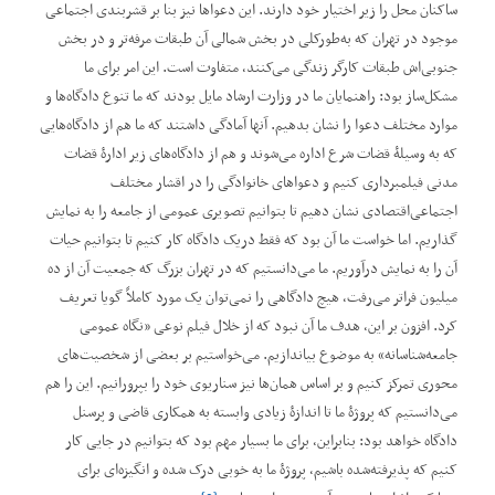
ساکنان محل را زیر اختیار خود دارند. این دعواها نیز بنا بر قشربندی اجتماعی
موجود در تهران که به‌طورکلی در بخش شمالی آن طبقات مرفه‌تر و در بخش
جنوبی‌اش طبقات کارگر زندگی می‌کنند، متفاوت است. این امر برای ما
مشکل‌ساز بود: راهنمایان ما در وزارت ارشاد مایل بودند که ما تنوع دادگاه‌ها و
موارد مختلف دعوا را نشان بدهیم. آنها آمادگی داشتند که ما هم از دادگاه‌هایی
که به وسیلۀ قضات شرع اداره می‌شوند و هم از دادگاه‌های زیر ادارۀ قضات
مدنی فیلمبرداری کنیم و دعواهای خانوادگی را در اقشار مختلف
اجتماعی‌اقتصادی نشان دهیم تا بتوانیم تصویری عمومی از جامعه را به نمایش
گذاریم. اما خواست ما آن بود که فقط دریک دادگاه کار کنیم تا بتوانیم حیات
آن را به نمایش درآوریم. ما می‌دانستیم که در تهران بزرگ که جمعیت آن از ده
میلیون فراتر می‌رفت، هیچ دادگاهی را نمی‌توان یک مورد کاملاً گویا تعریف
کرد. افزون بر این، هدف ما آن نبود که از خلال فیلم نوعی ‌”نگاه عمومی
‌جامعه‌شناسانه“ به موضوع بیاندازیم. می‌خواستیم بر بعضی از شخصیت‌های
محوری تمرکز کنیم و بر اساس همان‌ها نیز سناریوی خود را بپرورانیم. این را هم
می‌دانستیم که پروژۀ ما تا اندازۀ زیادی وابسته به همکاری قاضی و پرسنل
دادگاه خواهد بود: بنابراین، برای ما بسیار مهم بود که بتوانیم در جایی کار
کنیم که پذیرفته‌شده باشیم، پروژۀ ما به خوبی درک شده و انگیز‌ه‌ای برای