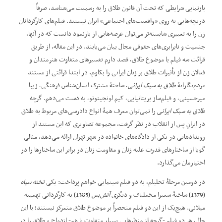
بازنمایی شرایطی که تحت آن قانون طلاق را به رسمیت می‌شناسد، صرفاً
دریچه‌هایی به روی ”واقعیت‌های اجتماعی“ ایران نیستند. فیلم‌های کارگردانان
زن را به تعبیری شایسته‌تر می‌توان عرصه‌هایی از بازنمود دانست که در آنها،
جنسیت و نابرابری‌های حقوقی مجال بیان می‌یابند. در این مقاله، از طریق
قرائت سه فیلم با موضوع طلاق، قصد دارم تفسیرهای متفاوت هنرمندان و
فعالان زن از تأثیرات طلاق بر زنان ایرانی را بکاوم. در ابتدا قرائتی از مستند
مردم‌نگارانۀ
طلاق به سبک ایرانی
، ساختۀ مشترک انسان‌شناس فرهنگی، زیبا
میرحسینی، و فیلم‌ساز بریتانیایی، کیم لونجینوتو، به دست می‌دهم. گرچه
طلاق به سبک ایرانی
را نمی‌توان معرف همۀ انواع دادرسی‌های مربوط به طلاق
در ایرانِ پس از انقلاب در نظر گرفت، مجموعه تصاویری که این مستند از
رویدادهایی در یکی از دادگاه‌های خانواده در شهر تهران ارائه می‌دهد، مثالی
گویا از ساختارهای قدرت علیه زنان و مقاومت زنان در برابر این ساختارها را در
اختیارمان می‌گذارد.
در دومین مرحلۀ تحلیلم، به دو فیلم سینمایی خواهم پرداخت: یکی
تخته سیاه
(1379) ساختۀ سمیرا مخملباف و دیگری
آتش
بس
(1385) به کارگردانی تهمینه
میلانی. هیچ‌یک از این دو فیلم منحصراً بر موضوع طلاق متمرکز نیستند؛ با این
حال، هر دو فیلم -گرچه از منظرهایی بسیار متفاوت با هم- ازدواج و طلاق را در