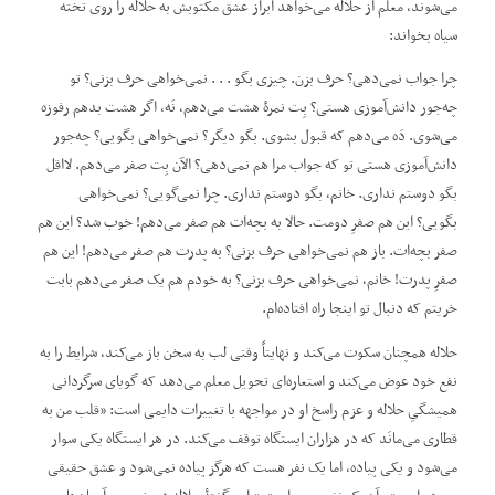
می‌شوند، معلم از حلاله می‌خواهد ابراز عشق مکتوبش به حلاله را روی تخته
سیاه بخواند:
چرا جواب نمی‌دهی؟ حرف بزن. چیزی بگو . . . نمی‌خواهی حرف بزنی؟ تو
چه‌جور دانش‌آموزی هستی؟ بِت نمرۀ هشت می‌دهم، نَه، اگر هشت بدهم رفوزه
می‌شوی. دَه می‌دهم که قبول بشوی. بگو دیگر؟ نمی‌خواهی بگویی؟ چه‌جور
دانش‌آموزی هستی تو که جواب مرا هم نمی‌دهی؟ الآن بِت صفر می‌دهم. لااقل
بگو دوستم نداری. خانم، بگو دوستم نداری. چرا نمی‌گویی؟ نمی‌خواهی
بگویی؟ این هم صفرِ دومت. حالا به بچه‌ات هم صفر می‌دهم! خوب شد؟ این هم
صفر بچه‌ات. باز هم نمی‌خواهی حرف بزنی؟ به پدرت هم صفر می‌دهم! این هم
صفرِ پدرت! خانم، نمی‌خواهی حرف بزنی؟ به خودم هم یک صفر می‌دهم بابت
خریتم که دنبال تو اینجا راه افتاده‌ام.
حلاله همچنان سکوت می‌کند و نهایتاً وقتی لب به سخن باز می‌کند، شرایط را به
نفع خود عوض می‌کند و استعاره‌ای تحویل معلم می‌دهد که گویای سرگردانی
همیشگیِ حلاله و عزم راسخ او در مواجهه با تغییرات دایمی است: ”قلب من به
قطاری می‌مانَد که در هزاران ایستگاه توقف می‌کند. در هر ایستگاه یکی سوار
می‌شود و یکی پیاده، اما یک نفر هست که هرگز پیاده نمی‌شود و عشق حقیقی