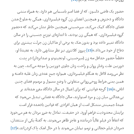
حضور یک قاضی دلسوز، که از قضا اسم بامسمایی هم دارد، به همراه منشی
دادگاه و دخترش و همچنین اعضای زن گروه فیلمبرداری، همگی به شلوغ شدن
فضای دادگاه کمک می‌کند. میرحسینی همچنین خاطر نشان می‌کند که ”حضور
گروه فیلمبرداری، که همگی زن بودند، تا اندازه‌ای توزیع جنسیتی را در سالن
دادگاه تغییر داده بود و بدون شک به برخی از شاکیان زن جرئت بیشتری برای
دفاع از خود می‌داد.“
[15]
پیروز کلانتری نیز نظر مشابهی دارد. به عقیدۀ او،
”قطعاً حضور حداقل سه زن (میرحسینی، لونجینوتو و صدابردار) در پشت
دوربین علت رفتار روان و راحت زنان جلوی دوربین را موجه می‌کند، چون به
نظر می‌رسد لااقل به هنگام فیلمبرداری، همواره جمع عددی زنان غلبه داشته و
همین یعنی شرایط روحی‌روانیِ متفاوتی با وضع معمول و مرسوم فضای چنین
اتاقی.“
[16]
گرچه قوانینی که برای اِعمال در سالن دادگاه مقرر شده‌اند بر
بی‌عدالتی میان زن و مرد استوارند، سالن دادگاه به فضایی تبدیل می‌شود که
عمدۀ جمعیتش متشکل است از همان افرادی که قوانین یادشده قرار است
برایشان محدودیت فراهم آورد. در حقیقت، تعادل به ضرر مردان به هم می‌خورد
که اتفاقاً در فیلم غالباً درمانده و عاجز ظاهر می‌شوند. به گفتۀ یکی از منتقدان،
”مردان فیلم خجالتی و ترسو نمایان می‌شوند یا در حال اشک پاک‌کردن‌اند.“
[17]