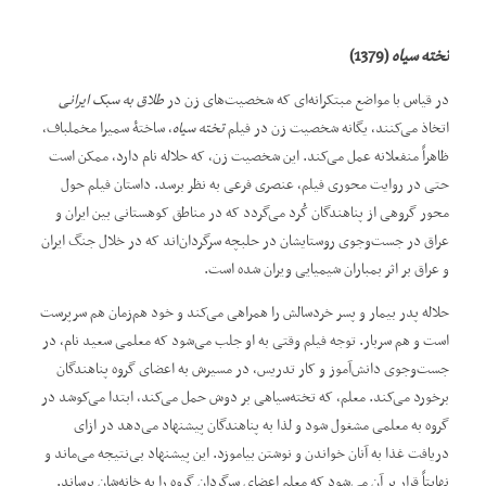
تخته سیاه
(1379)
در قیاس با مواضع مبتکرانه‌ای که شخصیت‌های زن در
طلاق به سبک ایرانی
اتخاذ می‌کنند، یگانه شخصیت زن در فیلم
تخته سیاه
، ساختۀ سمیرا مخملباف،
ظاهراً منفعلانه عمل می‌کند. این شخصیت زن، که حلاله نام دارد، ممکن است
حتی در روایت محوری فیلم، عنصری فرعی به نظر برسد. داستان فیلم حول
محور گروهی از پناهندگان کُرد می‌گردد که در مناطق کوهستانی بین ایران و
عراق در جست‌وجوی روستایشان در حلبچه سرگردان‌اند که در خلال جنگ ایران
و عراق بر اثر بمباران شیمیایی ویران شده است.
حلاله پدر بیمار و پسر خردسالش را همراهی می‌کند و خود هم‌زمان هم سرپرست
است و هم سربار. توجه فیلم وقتی به او جلب می‌شود که معلمی سعید نام، در
جست‌وجوی دانش‌آموز و کار تدریس، در مسیرش به اعضای گروه پناهندگان
برخورد می‌کند. معلم، که تخته‌سیاهی بر دوش حمل می‌کند، ابتدا می‌کوشد در
گروه به معلمی مشغول شود و لذا به پناهندگان پیشنهاد می‌دهد در ازای
دریافت غذا به آنان خواندن و نوشتن بیاموزد. این پیشنهاد بی‌نتیجه می‌ماند و
نهایتاً قرار بر آن می‌شود که معلم اعضای سرگردان گروه را به خانه‌شان برساند.