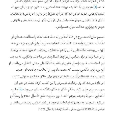
که در صورت فقدان رضایت طرفین دعوی گواهی عدم امکان سازش صادر
کنند.
[3]
همچنین، با اتکا به مقررات فقه اسلامی به منظور درج پاره‌ای شروط،
عقدنامه‌هایی جدید صادر شد که در آنها شروط زیر به زن اجازه می‌داد تقاضای
طلاق کند: ناتوانی شوهر به حمایت مالی از زن، ازدواج مجدد شوهر و ناتوانی
شوهر به برقراری عدالت میان همسرانش.
تعمیم مقررات مندرج در فقه اسلامی به همۀ عقدنامه‌ها با مخالفت عده‌ای از
مقامات مذهبی مواجه شد. اصلاحات انجام‌شده از سازوکارهای موجود در فقه
بهره می‌بردند، اما احکامی کلی را هم استنتاج می‌کردند که شروط مشخص‌شده
را بر همۀ زنان و برای تمامی ازدواج‌ها ‌اعمال‌پذیر می‌ساخت. وانگهی، به موجب
این اصلاحات، قدرت اِعمال قانون از فقه به دادگاه‌های مدنی انتقال می‌یافت. از
این رو، جای شگفتی نیست که هفت ماه پس از انقلاب 57، لایحه‌ای جدید
تصویب شد که مطابق آن ”به تقاضای شوهر برای طلاق فقط در صورتی ترتیب
اثر داده می‌شد که وی رضایت همسرش را نیز کسب کرده باشد. در غیر این
صورت، برای جاری کردن حکم طلاق به حکم دادگاه احتیاج می‌بود.“
[4]
جالب
آنکه این مصوبۀ جدید، به‌رغم آنکه قانون حمایت خانوادۀ سال 1346 را رسماً لغو
می‌کرد، همچنان به محدودۀ امکانات موجود در فقه اسلامی پایبند می‌ماند. بر
اساس مادۀ 1119 قانون مدنی، اصلاح‌شده به سال 1371،