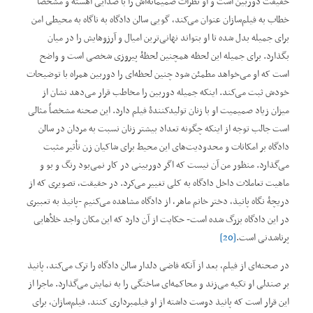
حقیقت دوربین است و او نظرات صمیمانه‌اش را با صدایی آهسته و مشخّصاً
خطاب به فیلم‌سازان عنوان می‌کند، گویی سالن دادگاه به ناگاه به محیطی امن
برای جمیله بدل شده تا او بتواند نهانی‌ترین امیال و آرزوهایش را در میان
بگذارد. برای جمیله این لحظه همچنین لحظۀ پیروزی شخصی است و واضح
است که او می‌خواهد مطمئن شود چنین لحظه‌ای را دوربین همراه با توضیحات
خودش ثبت می‌کند. اینکه جمیله دوربین را مخاطب قرار می‌دهد نشان از
میزان زیاد صمیمیت او با زنان تولیدکنندۀ فیلم دارد. این صحنه مشخصاً مثالی
است جالب توجه از اینکه چگونه تعداد بیشتر زنان نسبت به مردان در سالن
دادگاه بر امکانات و محدودیت‌های این محیط برای شاکیان زن تأثیر مثبت
می‌گذارد. منظور من آن نیست که اگر دوربینی در کار نمی‌بود رنگ و بو و
ماهیت تعاملات داخل دادگاه به‌ کلی تغییر می‌کرد. در حقیقت، تصویری که از
دریچۀ نگاه پانیذ، دختر خانم ماهر، از دادگاه مشاهده می‌کنیم -پانیذ به تعبیری
در این دادگاه بزرگ شده است- حکایت از آن دارد که این مکان واجد خلأهایی
پرناشدنی است.
[20]
در صحنه‌ای از فیلم، بعد از آنکه قاضی دلدار سالن دادگاه را ترک می‌کند، پانیذ
بر صندلی او تکیه می‌زند و محاکمه‌ای ساختگی را به نمایش می‌گذارد. ماجرا از
این قرار است که پانیذ دوست داشته از او فیلمبرداری کنند. فیلم‌سازان، برای