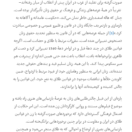
صورت‌گرفته برای تقلید از غرب در ایرانِ پیش از انقلاب از میان رفته‌اند–
تقریباً در همۀ عرصه‌های زندگی و فرهنگ بر حقوق زنان تأثیرگذار بوده است.
چنان‌ که هاله اسفندیاری خاطر نشان می‌کند، ”حکومت عامدانه و آگاهانه به
بازسازی و بازتعریف جایگاه زنان در قانون و قلمرو عمومی و خصوصی مبادرت
کرد.“
[1]
از جمله عرصه‌هایی که در آن قانون به ‌منظور تحدید حقوق زنان
دستخوش تغییراتی شده است، مقررات مرتبط با طلاق و حضانت است. اگرچه
قوانین طلاق در چند دهۀ قبل و در اواخر دهۀ 1340 تغییراتی کرد و دست‌کم
ظاهری برابرخواهانه یافت، انقلاب باعث شد حتی همین اندازه از پیشرفت هم
سیر معکوس پیدا کند. با این همه، زنان تسلیم قید و بندهای حقوقی جدید
نشده‌اند. زنان ایرانی به منظور رهاسازی خود از قیود مرتبط با ازدواج، ضمن
کاویدن خلأها و تناقضات موجود در قوانین طلاق به نفع خود، این قوانین را به
چالش کشیده و کوشیده‌اند آنها را براندازند.
پاره‌ای از این قبیل چالش‌طلبی‌های زنان به عرصۀ بازنمایی‌های هنری راه یافته و
موضوع فیلم‌های مستند و روایی کارگردانان زن شده‌ است. این امر حکایت از
اشتغال فرهنگی گسترده‌ای دارد که برخوردهای صورت‌گرفته با زن در قوانین
طلاق در ایران و مقاومت در برابر چنین برخوردهایی برانگیخته است.
بازنمایی‌های بصری از اوضاع و احوالی که به طلاق منجر می‌شود و همچنین