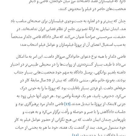
دارد که فیلمسازان قصد داشته‌اند مرز میان خودشان، قاضی و دیگر
شخصیت‌های حاضر در فیلم را مخدوش کنند.
چنان‌ که پیش‌تر و در اشاره به جست‌وجوی فیلمسازان برای صحنه‌ای مناسب یاد
شد، ایشان تمایلی به ارائۀ تصویری جامع از نظام قضایی ایران نداشته‌اند. در
حقیقت، میرحسینی صراحتاً عنوان می‌کند که سالن دادگاه قاضی دلدار مشخصاً
به سبب استقبال اعضای آن از پروژۀ فیلم‌سازان و عوامل فیلم انتخاب شد:
قاضی دلدار با همه نوع دعوای خانوادگی سروکار داشت. این امر به ما امکان
می‌داد تا طیف بسیار گسترده‌تری از روایت‌ها را در محیطی طبیعی‌تر در اختیار
داشته باشیم .وانگهی، پرسنل دادگاه به سهم خود شخصیت‌هایی بسیار جذاب
بودند، به‌ویژه خانم ماهر، منشی دادگاه، که بیش از 20 سال سابقۀ کار در
حرفه‌‌اش داشت .او فردی بسیار باقابلیت بود که پروژۀ ما را به خوبی درک
می‌کرد. دخترش، پانیذ، هم یک فرشتۀ واقعی بود .هر دوی آنها خیلی زود به
جزیی لاینفک از پروژۀ ما تبدیل شدند.
[13]
قاضی دلدار مرد پرهیزگاری بود و
جلسات دادگاهش را با صبر و حوصله و رأفت برگزار می‌کرد و به هویت و
باورهایش چندان ایمان داشت که بی هیچ نگرانی از حضور عوامل فیلم به کار
خود مشغول می‌شد. بعد از گذشت یک هفته، خود ما هم به بخشی از حیات
روزمرۀ دادگاه تبدیل شده بودیم.
[14]