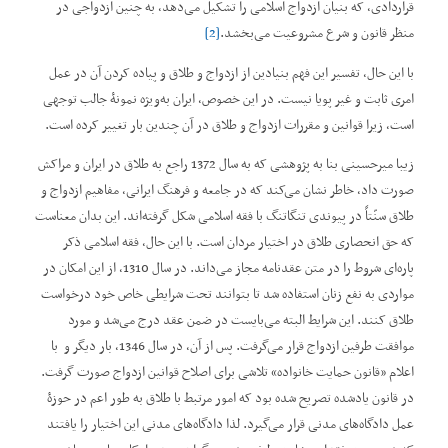
قراردادی، که بنیان ازدواج اسلامی را تشکیل می‌دهد، به چنین ازدواجی در
منظر قانون و شرع مشروعیت می‌بخشد.
[2]
با این حال، تفسیر این فهم بنیادین از ازدواج و طلاق و پیاده کردن آن در عمل
امری ثابت و غیر پویا نیست. در این خصوص، ایران به‌ویژه نمونۀ جالب توجهی
است، زیرا قوانین و مقررات ازدواج و طلاق در آن چندین بار تغییر کرده است.
زیبا میرحسینی بنا به پژوهشی که به سال 1372 راجع به طلاق در ایران و مراکش
صورت داد، خاطر نشان می‌کند که در جامعه و فرهنگ ایرانی، مفاهیم ازدواج و
طلاق سنّتاً در پیوندی تنگاتنگ با فقه اسلامی شکل گرفته‌اند. این بدان معناست
که حق انحصاری طلاق در اختیار مردان است. با این حال، فقه اسلامی ذکر
پاره‌ای شروط را در متن عقدنامه مجاز می‌داند. در سال 1310، از این امکان در
مواردی به نفع زنان استفاده شد تا بتوانند تحت شرایطی خاص خود درخواست‌
طلاق کنند. این شرایط البته می‌بایست در ضمن عقد درج می‌شد و مورد
موافقت طرفین ازدواج قرار می‌گرفت. پس از آن، در سال 1346، بار دیگر و با
اعلام ”قانون حمایت خانواده“ تلاشی برای اصلاح قوانین ازدواج صورت گرفت.
در قانون یادشده تصریح شده بود که امور مرتبط با طلاق به طور اعم در حوزۀ
عمل دادگاه‌های مدنی قرار می‌گیرد. لذا دادگاه‌های مدنی این اختیار را یافتند