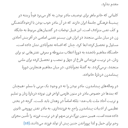
مقدم بدارد.
کلماتی که خانم ماهر برای توصیف مادر بودن به کار می‌برد قویاً ریشه در
پیشینۀ فرهنگی جامعۀ ایران دارند که در آن مادر خوب بودن با ازخودگذشتگی
و کفّ نفس مترادف است. این قبیل توقعات در گفتمان‌های مربوط به جایگاه
زن در میان ملتی متجدد در ایران قرن بیستم نقشی اساسی در آفرینش آحادی
مسئول و تحصیل‌کرده ایفا کرد. چنان که افسانه نجم‌آبادی نشان داده است،
خاستگاه مفاهیم یادشده به دورۀ انقلاب مشروطه و معرفی نقش‌هایی نو برای
زنان، در تربیت فرزندانی فارغ از جهل و تعصب و تحصیل‌کرده برای ملتی
متجدد، برمی‌گردد. به گفتۀ نجم‌آبادی، در میان مفاهیم هنجارین دورۀ
پیشامدرن دربارۀ خانواده،
در رساله‌های پیشامدرن، مادر بودن را نه در وجود یک مربی یا معلم -همچنان
که بعدها در خصوص مادر در متون فارسی اواخر قرن نوزده دربارۀ زنان و تعلیم
و تربیت آحاد ملت باب شد- بلکه اساساً در زهدان باید جُست. گرچه در بخش
عظیمی از ادبیات پیشامدرن راجع به فرزندداری، به مادر نقش پرورشی ثانوی
داده شده است، همین متون بزرگ‌ترین سهم او در تربیت فرزند را تأمین مجرای
رحم برای حمل و لذا پروراندن جنین پیش از تولد فرزند می‌دانند.
[18]