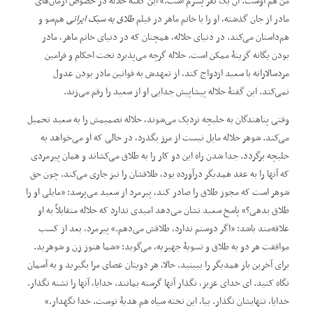
من هم اوست. آن یک نفر پسرم است.“ این گفتۀ حلاله در خصوص آرمان‌های
مادر از جان‌ گذشته، او را با خانم ماهر در فیلم
طلاق به سبک ایرانی
هم‌سو و
هم‌داستان می‌کند. در دنیای حلاله، همچنان که در دنیای خانم ماهر، مادر
بودن یگانه گزینۀ ممکن است. حلاله گرچه می‌پذیرد تحت احکام و فرامین
مردسالارانه با سعید ازدواج کند، از تعهدش به قوانین مادر بودن عدول
نمی‌کند. این گفتۀ حلاله پیشاپیش جدایی او از سعید را رقم می‌زند.
وقتی پناهندگان به حلبچه نزدیک می‌شوند، حلاله تصمیمش را به سعید تحمیل
می‌کند. شوهر حلاله مایل نیست از مرز بگذرد، در حالی‌ که او می‌خواهد به
حلبچه برگردد. جدا شدن راه این دو کار را به طلاق می‌کشاند و همان پیرمردی
که آنها را به عقد همدیگر درآورده بود، طلاقشان را نیز جاری می‌کند. چون حق
شوهر است که مجوز طلاق را صادر کند، پیرمرد از سعید می‌پرسد: ”مایلی او را
طلاق بدهی؟“ پاسخ سعید نشان می‌دهد امیدی ندارد که حلاله متقابلاً به او
علاقه‌مند باشد: ”اگر دوستم ندارد، طلاقش می‌دهم.“ پیرمرد، بعد از کسب
موافقت هر دو به طلاق و تسویۀ جهیزیه، می‌گوید: ”شما هنوز زن و شوهرید.
برای آخرین بار همدیگر را ببینید. حالا، هر دویتان عصای مرا بگیرید و به آسمان
نگاه کنید. ای خدای عزیز، نگذار آنها گرسنه بمانند. خدایا، آنها را تشنه نگذار.
خدایا، تنهایشان نگذار. بیا، این تخته سیاه هم هدیۀ توست. خدا نگهدار.“