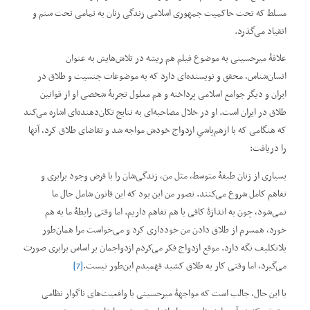
مسلط که تحت حاکمیت جمهوری اسلامی زندگی زنان به‌ تمامی تحت ستم و
انقیاد می‌گذرد.
علاقۀ میرحسینی به موضوع فیلم هم ریشه در تلاش‌هایش به عنوان
انسان‌شناس، محقق و نویسنده‌ای دارد که به موضوعات جنسیت و طلاق در
ایران و دیگر جوامع اسلامی پرداخته و هم معلول تجربۀ شخصی او از قوانین
طلاق در ایران است. او در خلال مصاحبه‌ای به نتایج تکان‌دهنده‌ای اشاره می‌کند
که هنگامی‌ که با ازهم‌پاشیِ ازدواج خودش مواجه شد و تقاضای طلاق کرد، آنها
را دریافت:
بسیاری از زنان طبقۀ متوسط، مثل من، زندگی‌شان را با فرض وجود برابری و
تفاهم کامل شروع می‌کنند. تصور من این بود که این قانون شامل حال ما
نمی‌شود، چون به اندازۀ کافی با هم تفاهم داریم. اما وقتی رابطۀ ما به هم
خورد، همسرم از طلاق دادن من خودداری کرد و می‌خواست مرا همان‌طور
بلاتکلیف نگه دارد. موقع ازدواج فکر می‌کردم ازدواجمان بر اساس برابری صورت
می‌گیرد، اما وقتی کار به طلاق کشید فهمیدم این‌طور نیست.
[7]
با این حال، جالب است که مواجهۀ میرحسینی با واقعیت‌های ناگوار نظامی