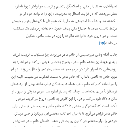
نجم‌آبادی، به نقل از یکی از اصلاحگران تعلیم و تربیت در اواخر دورۀ قاجار،
نشان می‌دهد که در فرایند انتقال به مدرنیته، ”[نهاد] خانواده خود از نو
اِنگاشته شد و به لحاظ اجتماعی به‌ جای آنکه همچنان با گروه‌های قوم و خویش
مرتبط دانسته شود، با اجتماع ملی پیوند خورد: ’خانواده زیربنای یک مملکت
است‘ و در درون خود خانواده، شالوده را زن، در مقام مادر، تشکیل
می‌داد.“
[19]
جالب آنکه وقتی میرحسینی از خانم ماهر می‌پرسد چرا مسئولیت تربیت فرزند
باید بر عهدۀ زن باشد، خانم ماهر موضوع بحث را عوض می‌کند و در اشاره به
ارزش‌هایی که اصرار دارد در مریم بجوید، شخص خودش را مثال می‌زند. در این
مورد خاص نه قاضی دلدار، که خانم ماهر به مسند قضاوت می‌نشیند. البته این
را نیز اضافه کنم که خانم ماهر، همانند بینندگان فیلم، شاهد برخی از ترفندهای
فریبکارانۀ مریم بوده است. چنان ‌که پیش‌تر اشاره شد، مریم مدرکی را بیرون از
سالن دادگاه پاره می‌کند و دربارۀ این کارش به قاضی دروغ می‌گوید. درخور
تأکید است که گفت‌وگوی منشی دادگاه، خانم ماهر و میرحسینی فرصتی برای
خانم ماهر فراهم می‌آورد تا به بیان احوالات شخصی‌اش بپردازد و حتی مهم‌تر،
خودش را، ولو مختصر در کانون روایت قرار دهد. داستان خانم ماهر همان‌قدر