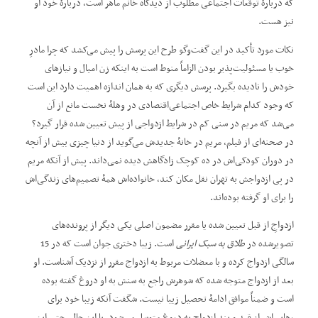
که دربارۀ توقعات اجتماعی مطلوب از دیدگاه خانم ماهر است، دربارۀ خود او
نیز هست.
نکات مورد تأکید در این گفت‌وگو طرح این پرسش را پیش می‌کشد که چرا مادرِ
خوب یا مسئولیت‌پذیر بودن الزاماً منوط است به اینکه زن امیال و نیازهای
خودش را نادیده بگیرد. پرسش دیگری که به همان اندازه اهمیت دارد این است
که وجود کدام شرایط خاص اجتماعی‌اقتصادی در وهلۀ نخست مانع از آن
می‌شد که مریم در سنی کم در شرایط ازدواجی از پیش‌ تعیین ‌شده قرار گیرد؟
در صحنه‌ای از فیلم، مریم در خانۀ جدیدش می‌گوید از دنیا چیزی بیش از آنچه
در دوران کودکی‌اش در ده کوچک زادگاهش دیده نمی‌داند. پیش از آنکه مریم
در پی ازدواجش به تهران نقل مکان کند، خانواده‌اش همۀ تصمیم‌های زندگی‌اش
را برای او گرفته بوده‌اند.
ازدواجِ از قبل تعیین شده یا مقرر مضمون اصلی یکی دیگر از پرونده‌های
تصویرشده در
طلاق به سبک ایرانی
است. زیبا دختری جوان است که در 15
سالگی ازدواج کرده و با معضلات مربوط ‌به ازدواج مقرر از نزدیک آشناست. او
بعد از ازدواج متوجه شده که شوهرش راجع به سنش به او دروغ گفته بوده
است و ضمناً موافق ادامۀ تحصیل زیبا نیست. شگفت آنکه زیبا خود برای
رهایی‌اش از قید و بند ازدواج به دروغ متوسل می‌شود. با این ‌حال، حتی این