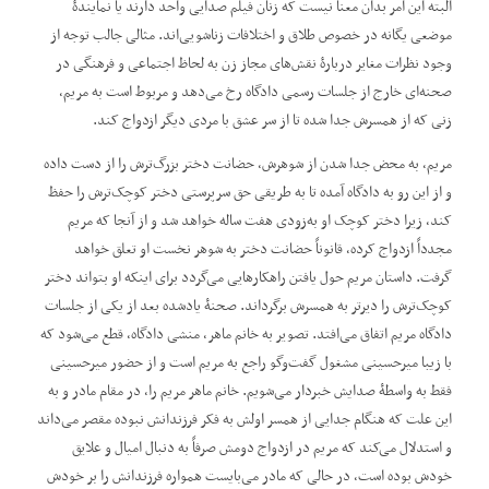
البته این امر بدان معنا نیست که زنان فیلم صدایی واحد دارند یا نمایندۀ
موضعی یگانه در خصوص طلاق و اختلافات زناشویی‌اند. مثالی جالب ‌توجه از
وجود نظرات مغایر دربارۀ نقش‌های مجاز زن به لحاظ اجتماعی و فرهنگی در
صحنه‌ای خارج از جلسات رسمی دادگاه رخ می‌دهد و مربوط است به مریم،
زنی که از همسرش جدا شده تا از سر عشق با مردی دیگر ازدواج کند.
مریم، به محض جدا شدن از شوهرش، حضانت دختر بزرگ‌ترش را از دست داده
و از این ‌رو به دادگاه آمده تا به طریقی حق سرپرستی دختر کوچک‌ترش را حفظ
کند، زیرا دختر کوچک‌ او به‌زودی هفت ‌ساله خواهد شد و از آنجا که مریم
مجدداً ازدواج کرده، قانوناً حضانت دختر به شوهر نخست او تعلق خواهد
گرفت. داستان مریم حول یافتن راهکارهایی می‌گردد برای اینکه او بتواند دختر
کوچک‌ترش را دیرتر به همسرش برگرداند. صحنۀ یادشده بعد از یکی از جلسات
دادگاه مریم اتفاق می‌افتد. تصویر به خانم ماهر، منشی دادگاه، قطع می‌شود که
با زیبا میرحسینی مشغول گفت‌وگو راجع ‌به مریم است و از حضور میرحسینی
فقط به واسطۀ صدایش خبردار می‌شویم. خانم ماهر مریم را، در مقام مادر و به
این علت که هنگام جدایی از همسر اولش به فکر فرزندانش نبوده مقصر می‌داند
و استدلال می‌کند که مریم در ازدواج دومش صرفاً به دنبال امیال و علایق
خودش بوده است، در حالی که مادر می‌بایست همواره فرزندانش را بر خودش