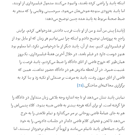
اینکه پانیذ را راضی کرده باشند، وانمود می‌کنند مشغول فیلمبرداری از اویند.
اما پانیذ به‌زودی متوجه شوخی‌شان می‌شود. میرحسینی وقایعی را که منجر به
ضبط صحنۀ مربوط به پانیذ شده چنین توضیح می‌دهد:
[پانیذ] پیش من آمد و من از او بابت فریب دادنش عذرخواهی کردم. برایش
راجع ‌به پروژه‌مان توضیح دادم و اینکه چرا نمی‌توانیم هر زمان که او مایل بود از
او فیلمبرداری کنیم. بعد از آن، پانیذ دیگر از ما درخواستی نکرد، اما معلوم بود
هنوز دوست دارد در فیلم باشد. در خلال آخرین هفتۀ فیلمبرداری، یک‌روز
همان‌طور که خروج قاضی از اتاق دادگاه را ضبط می‌کردیم، پانیذ فرصت را
غنیمت شمرد. در آن لحظه مادرش هم در دادگاه حضور نداشت. همین که
قاضی از اتاق بیرون رفت، پانیذ به‌ سرعت بر صندلی او تکیه زد و بنا کرد به
برگزاری محاکمه‌ای ساختگی.
[21]
نمایش پانیذ نشان می‌دهد او تا چه انداره وجه بلاغی زبان متداول در دادگاه را
فرا گرفته است. او برای آنکه هرچه بیشتر به قاضی شبیه بشود، کلاه پشمی‌اش را
هم به جای عمامۀ قاضی روحانی بر سر می‌گذارد و تمام تلاشش را به خرج
می‌دهد تا لحن و فحوای کلام قاضی دلدار در جلسات دادرسی را به خود
بگیرد. جمله‌های پانیذ ناتمام می‌مانند و لزوماً از انسجام برخوردار نیستند، اما