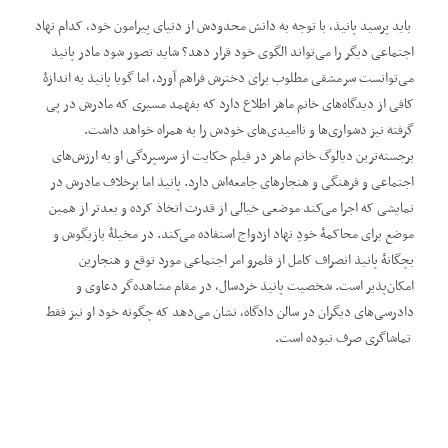
باید پرسید پانیذ، با توجه به دانش محدودش از دنیای پیرامون خود، کدام نهاد
اجتماعی دیگر را می‌تواند الگوی خود قرار دهد؟ شاید تصور شود مادر پانیذ
می‌توانست سرمشقی مطلوب برای دخترش فراهم آورد، اما گویا پانیذ به اندازۀ
کافی از دیدگاه‌های خانم ماهر اطلاع دارد که بفهمد مسیری که مادرش در پی
گرفته نیز دشواری‌ها و ناامیدی‌های خودش را به همراه خواهد داشت.
برجسته‌ترین دیالوگ خانم ماهر در فیلم حکایت از سرسپردگی او به ارزش‌های
اجتماعی و فرهنگی و هنجارهای جامعه‌اش دارد. پانیذ اما برخلاف مادرش در
نمایشی که اجرا می‌کند موضعی خیالی از قدرت اتخاذ کرده و بعدتر از همین
موضع برای محاکمۀ خودِ نهاد ازدواج استفاده می‌کند. در مخیلۀ بازیگوش و
بچگانۀ پانیذ انصراف کامل از قلمرو امر اجتماعی مورد توقع و هنجارین
امکان‌پذیر است. شخصیت پانیذ خردسال، در مقام مشاهده‌گر دعاوی و
دادرسی‌های دیگران در سالن دادگاه، نشان می‌دهد که چگونه خود او نیز فقط
تماشاگری صرف نبوده است.