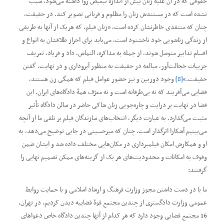
حقوقی که در آن علیه زنان بیش‌ از اندازه تبعیض روا داشته می‌شود، سبب
نشده است که در مستندش زنان را مظلوم و قربانی تصویر کند. در حقیقت،
چنان که منتقدی خاطرنشان کرده است، ”زنان فیلم، که هریک از آنها به طریقی
از زندگی زناشویی خود ناخشنود است، می‌باید برای احراز طلاقشان به انواع و
اقسام تدابیر متوسل شوند، از جمله به مذاکره، التماس، داد و فریاد، تعریف
جزییات خجالت‌آور، مبالغه در حقیقت به منظور آبروداری و در نهایت، گفتن
حقیقت.“
[8]
وجود دوربین و نیز حضور عوامل فیلم که همگی زن هستند،
فضایی می‌آفریند که نه بی‌طرفانه است و نه معرّف همۀ دادگاه‌های ایران. این
فضا در نهایت بر درایت و چاره‌جویی زنان شاکی حاضر در سالن دادگاه تأثیر
مثبت می‌گذارد. به عبارت دیگر، انتخاب‌های سازندگان فیلم بر تلقی ما از آنچه
می‌بینیم آشکارا اثرگذار است. چنان‌ که میرحسینی در جایی توضیح می‌دهد، به
او و همکارش امکان فیلمبرداری در مکان‌هایی مختلف داده شد و ایشان ضمن
وقوف به امکانات و محدودیت‌های هر یک از گزینه‌های ممکن تصمیم نهایی‌ را
گرفتند:
ما با در دست داشتن مجوز وزارت فرهنگ و ارشاد اسلامی و با حمایت روابط
عمومی وزارت دادگستری از چندین مجتمع قوۀ قضاییه دیدن کردیم. در تهران،
16 مجتمع قضایی وجود دارد که هر کدام از آنها چندین دادگاه خاص دعواهای