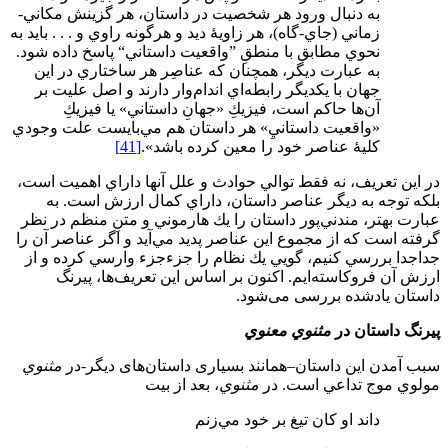
به دنبال ورود هر شخصيت در داستان، هر گزينش مكاني-
زماني (جاي-گاه)، هر زاويۀ ديد و هرگونه راوي و . . . بايد به
نحوي مطابق با منطقِ ”واقعيت داستاني“ پاسخ داده شود.
به عبارت ديگر، همچنان كه عناصِر هر ساختاري در اين
جهان با يكديگر رابطه‌اي اندام‌وار دارند و اصل عليت بر
آن‌ها حاكم است، فيزيكِ «جهانِ داستاني» يا فيزيكِ
«واقعيت داستانيِ» هر داستان هم مي‌بايست علت وجودي
كليۀ عناصر خود را معين كرده باشد».
[41]
در اين تعريف، نه فقط توالي حوادث و علل آنها داراي اهميت است،
بلكه توجه به ديگر عناصر داستان، داراي كمال ارزش است. به
عبارت بهتر، مندني‌پور داستان را يك هارموني و متنِ منظم در نظر
گرفته است كه از مجموع اين عناصر پدید مي‌آيد و اگر عناصر آن را
جداجدا بررسي کنیم، گويي يك نظام را جزء‌جزء وارسي كرده و از
ارزش آن فروكاسته‌ايم. اكنون بر اساس اين تعريف‌ها، پيرنگ
داستان‌ يادشده بررسی می‌شود.
پيرنگ داستان در
مثنوي معنوي
سبب آمدن این داستان–همانند بسیاری داستان‌های دیگر-در
مثنوي
مولوي موج تداعي است. در
مثنوي
، بعد از بيت
داند او كان تيغ بر خود مي‌زنم