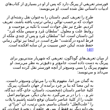
فورستر تعريفي از پیرنگ دارد كه پس از او در بسياري از كتاب‌هاي
ادبيات داستاني نقل شده است. او مي‌نويسد:
طرح را تعريف كنيم. داستان را به‌عنوان نقل رشته‌اي از
حوادث كه برحسب توالي زماني ترتيب يافته باشند، تعريف
كرديم. طرح نيز نقل حوادث است با تكيه بر موجبيت و
روابط علت و معلول. ”سلطان مُرد و سپس ملكه مُرد“
اين داستان است. اما ”سلطان مُرد و پس از چندي ملكه از
فرط اندوه درگذشت“ طرح است. در اينجا نيز توالي زماني
حفظ شده، ليكن حس سببيت بر آن سايه افكنده است.
[40]
از ميان تعريف‌هاي گوناگون، تعريفي كه شهريار مندني‌پور برای
پیرنگ به دست داده است، جامع‌تر و دقيق‌تر به نظر مي‌رسد. او
مفهوم پیرنگ را بسي وسيع‌تر از آنچه فورستر نقل كرده است
مي‌داند و مي‌نويسد:
به گمان من اما، مفهوم پلات را مي‌توان وسيع‌تر دانست.
به اين معنا كه بنا بر خِرد برآمده از جهان داستان، پيرنگ
كليۀ عناصر داستان (شخصيت، داستان، جاي-گاه، ديدگاه،
نثر و . . .) را در بر مي‌گيرد. به بيان ديگر، مي‌توانيم اصل
عليت را از كليۀ عناصر داستان توقع داشته باشيم يا پلات
را ”علت‌العلل“ داستان بناميم. بدين ترتيب، آن ”چرا“ي
بخردانه ديگر نه فقط از پس هر حلقه از زنجيرۀ حوادث، كه