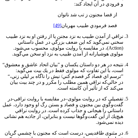
و فرودي در آن ايجاد کند:
از قضا مجنون ز تب شد ناتوان
فصد فرمودي طبيب مهربان
[49]
نراقي از آمدن طبيب به نزد مجنن يا از رفتن او به نزد طبيب
سخني نمي‌گويد كه اين ضعف بزرگي در عملِ داستاني
(Action)، در مقايسه با روايت مولوی، محسوب مي‌شود.
مولوی هوشيارانه از آمدن طبيب به نزد او سخن مي‌گويد.
نتيجه در هر دو داستان يكسان و ”بيان اتحاد عاشق و معشوق“
است، با اين تفاوت كه مولوی فقط در يك بيت مي‌گويد:
”ترسم اي فصاد گر فصدم كني/ نيش را ناگاه بر ليلي زني،“
در حالي‌كه نراقي همين مطلب را مكرر و در چند بيت بيان
مي‌كند كه از تأثير آن كاسته است.
تفصيلي كه در روايت مولوی–در مقايسه با روايت نراقی-در
گفت‌وگوي بين مجنون و فصاد و بستن رگ او وجود دارد، عمل
داستاني را هيجانی و جذاب كرده است. در روايت نراقي
هيچ‌يك از اين گفت‌وگوها نيست و بنابراین، از جاذبه هم نشانی
دیده نمی‌شود.
در مثنوی
طاقديس
، درست است كه مجنون با چشمي گريان