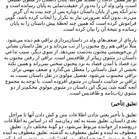
است، ولي ولد آن را به‌دور از حقيقت‌نمايي به پايان رسانده است و
بدتر آنكه پس از پايان داستان دوباره پس از چند بيت به آن گريز
مي‌زند، بدون آنكه ضرورتی نیاز به تکرار را ایجاب کرده باشد، گويي
فراموش كرده است كه همين چند لحظۀ پيش داستان را به پایان
رسانده و نتیجۀ آن را بیان کرده است.
پاره‌اي از ضعف‌هاي ولد در داستان‌پردازي نراقي هم ديده مي‌شود.
مثلاً نراقي هم رنج مجنون را از تب مي‌داند و در نقل داستان نشاني
از بي‌خويشتني مجنون به‌دست نمي‌دهد. از سوي ديگر، سبب تداعي
داستان در
مثنوي
زيباتر از
طاقديس
است. نراقي از رفتن مجنون به
نزد فصاد يا آمدن فصاد به نزد مجنون سخني نمي‌راند و همين نكته
بخشي از عمل داستاني را معطل مي‌گذارد و ضعف مهمي براي
نراقي محسوب مي‌شود. تفصيل مولوي در نقل داستان نسبت به
نراقي بر جذابيت داستان در
مثنوي
افزوده است. با توجه به مجموع
آنچه گفته شد، پيرنگ اين داستان در
مثنوي
مولوي محكم‌تر از دو
مثنوي
رَباب
نامه
و
طاقديس
است.
تعليق (تأخير)
تعليق يا تأخير يعني ندادن اطلاعات متن و كش دادن آنها تا مراحل
بعدي داستان. تعليق بسته به بُعد زمان‌مند كه در اساس به اطلاعات
دريغ‌شده از خواننده مربوط مي‌شود، دو گونۀ مختلف دارد. تعليق
معطوف به آينده و تعليق معطوف به گذشته. تعليق معطوف به آينده
از طرح پرسش ”بعد چه اتفاقي مي‌افتد“ ناشي مي‌شود. براي اينكه