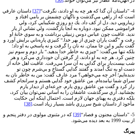
در
الهي‌نامه
عطار نيز مي‌توان خواند.
[36]
4- ”داستان آن گدا كه هر چه به او دادند، نگرفت“
[37]
داستان عارفي
است که از راهي مي‌گذشت و ناگهان چشمش بر بامي افتاد و
زيبارويي ديد. دل از كف داد. يك دو روزي شكيبايي كرد، ولي
فراموشی ممكن نبود. دوباره به آنجا بازگشت، ولي نشاني از يار
نديد. عاقبت چون عباس دوس زنبيلي برداشت و به سوي خانۀ او
رفت و ”گفت ياران چيزي از بهر خدا.“ كنيزي پاره‌ناني برايش آورد و
گفت بگير و اين جا ممان. نه نان را گرفت و نه پاسخي به او داد؛
بلكه تنها مي‌گفت: ”چيزي به خاطر خدا بدهيد.“ بار دوم و سوم نيز
چنین كرد. هر چه به او دادند، از گرفتن آن خودداري مي‌كرد و هر
شب بيست‌بار براي گدايي به آن سرا مي‌رفت. عاقبت اهل خانه از
دست او به تنگ آمدند و گفتند گدايي گستاخ و بي‌شرم چون تو
نديده‌ايم؛ آخر چه مي‌خواهي؟ مرد عارف گفت: من به خاطر نان به
سراي شما نیامده‌ام. من عاشق خود گدايي هستم و سرانجام كشف
راز كرد و گفت من عاشق روي يارم. جرعه‌اي از ديدار يارم
بچشانيد. آري سرگذشت عاشقان را به آساني نمي‌توان بيان كرد،
بلكه دفتري به پهناي جهان لازم است. احتمال اينكه اين حكايت
مأخوذ از داستان شيخ سررزي باشد بسيار زیاد است.
[38]
5- ”داستان مجنون و فصاد“
[39]
که در
مثنوی
مولوی در دفتر پنجم و
از بیت 1999 به بعد دیده می‌شود.
پیرنگ