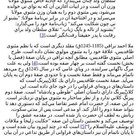
سلطان ولد چنان مي‌پندارد كه جاذبۀ خاص مثنوي مولانا
وزن آن است و در ابيات آغازين آن كه به نواي ني خوانده
مي‌شود، پس مثنوي دوم را به همان وزن
مثنوي
مولانا
مي‌سرايد و در افتتاحيۀ آن در برابر ني‌نامۀ مولانا: ”بشنو از
ني چون شكايت مي‌كند“ رَباب‌نامۀ خود را مي‌گذارد:
”بشنويد از ناله و بانگ رَباب.“ تقلاي سلطان ولد براي
رقابت با پدر حقيقتاً رقت‌انگيز است.
[3]
ملا احمد نراقي (1185-1245ق) مقلد دیگری است كه با نظم مثنوی
طاقديس
، علاقۀ خود را به
مثنوي
مولوي نشان داده است. طرح
اصلي مثنوي
طاقديس
، مطابق آنچه نراقي در پايان صفۀ (فصل یا
بخش) نخست گفته است بر چهار صفه بوده است،
[4]
ولی به علت
مرگ ناگهاني سراينده، در وباي عامي كه در سال 1245ق رخ مي‌دهد
ناتمام مي‌ماند و فقط صفۀ نخست و تا حدودي صفۀ دوم آن به پايان
مي‌آيد. صفۀ نخست
طاقدیس
داراي يك كلانْ‌پيرنگ است كه
داستان‌هاي درونه‌اي فراواني را در خود جاي داده است. اين
كلانْ‌پيرنگ داراي داستان اصلي ”طوطي و پادشاه“ است. صفۀ دوم
پيرنگِ كلاني ندارد و از نظر ساختار به
مثنوي
مولوي نزديك‌تر است.
در اين صفه، از حضرت امام عصر تقاضا مي‌كند كه دستوري دهد تا
بتواند صفۀ دوم را آغاز كند. او مدعی است پس از مدتي سكوت،
زبانش به لطف آن حضرت باز شده است. در مقدمه عشق را
توصیف مي‌کند و نخستين داستان اين صفه ”حكايت زليخا و ملاقات
او يوسُف عليه‌السلام را“
[5]
است كه در چند اپيزود بيان شده است و
تا پايان ناتمام آن نیز داستان‌هاي فراوانی از طريق تداعي در آن بيان