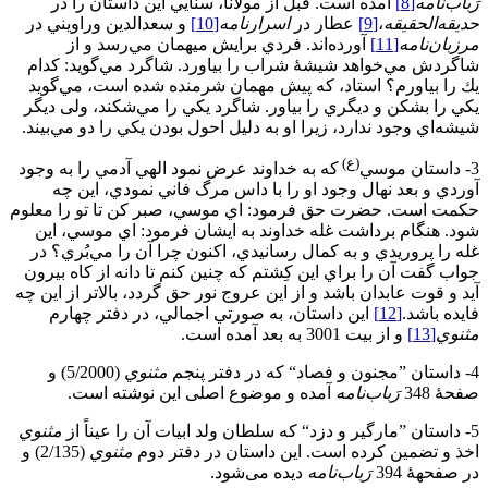
رَباب
نامه
[8]
آمده است. قبل از مولانا، سنايي اين داستان را در
حديقه
الحقیقه
،
[9]
عطار در
اسرارنامه
[10]
و سعدالدين وراويني در
مرزبان
نامه
[11]
آورده‌اند. فردي برايش ميهمان مي‌رسد و از
شاگردش مي‌خواهد شيشۀ شراب را بياورد. شاگرد مي‌گويد: كدام‌
يك را بياورم؟ استاد، كه پيش مهمان شرمنده شده است، مي‌گويد
يكي را بشكن و ديگري را بياور. شاگرد يكي را مي‌شكند، ولی ديگر
شيشه‌اي وجود ندارد، زيرا او به دليل احول بودن يكي را دو مي‌بيند.
(ع)
3- داستان موسي
كه به خداوند عرض نمود الهي آدمي را به وجود
آوردي و بعد نهال وجود او را با داس مرگ فاني نمودي، اين چه
حكمت است. حضرت حق فرمود: اي موسي، صبر كن تا تو را معلوم
شود. هنگام برداشت غله خداوند به ايشان فرمود: اي موسي، اين
غله را پروريدي و به كمال رسانيدي، اكنون چرا آن را مي‌بُري؟ در
جواب گفت آن را براي اين كِشتم كه چنين كنم تا دانه از كاه بيرون
آيد و قوت عابدان باشد و از اين عروج نور حق گردد، بالاتر از اين چه
فايده باشد.
[12]
اين داستان، به صورتي اجمالي، در دفتر چهارم
مثنوي
[13]
و از بيت 3001 به بعد آمده است.
4- داستان ”مجنون و فصاد“ که در دفتر پنجم
مثنوي
(5/2000) و
صفحۀ 348
رَباب
نامه
آمده و موضوع اصلی این نوشته است.
5- داستان ”مارگير و دزد“ كه سلطان ولد ابيات آن را عيناً از
مثنوي
اخذ و تضمين کرده است. اين داستان در دفتر دوم
مثنوي
(2/135) و
در صفحهۀ 394
رَباب
نامه
دیده می‌شود.