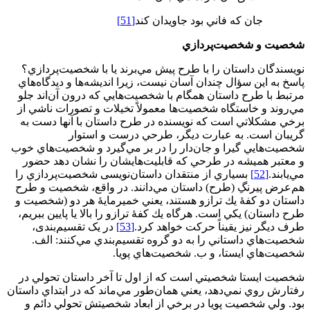
جان كه فاني بود جاويدان كند
[51]
شخصيت و شخصيت‌پردازي
نويسندگان داستان را با طرح پيش مي‌برند يا با شخصيت‌پردازي؟
پاسخ به اين سؤال چندان آسان نيست، زيرا انديشه‌ها و ديدگاه‌هاي
مرتبط با طرح داستان همگام با شخصيت‌هايي كه درون آن‌اند جلو
مي‌روند و خاستگاه شخصيت‌ها معمولاً تخيلات و تصورات ناشي از
برخي مشكلاتي است كه نويسنده در طرح داستان با آنها دست به
گريبان است. به عبارت ديگر، طرحي درست و استوار
شخصيت‌هايي گيرا و جان‌دار را در بر مي‌گيرد و شخصيت‌هاي خوب
و معتبر هميشه در طرحي كه قابليت‌هايشان را نشان دهد حضور
مي‌يابند.
[52]
بسياري از منتقدان داستان‌نويسی شخصيت‌پردازي را
هم‌عرض پيرنگِ (طرح) داستان مي‌دانند. در واقع، شخصيت و طرح
داستان دو كفۀ يك ترازو هستند، يعني خميرمايۀ هر دو (شخصيت و
طرح داستان) يكي است. هرگاه يك كفۀ ترازو را بالا يا پايين ببريم،
طرف ديگر نيز یقیناً حركت خواهد كرد.
[53]
در یک تقسیم‌بندی،
شخصيت‌هاي داستاني را به دو گروه تقسيم‌بندي مي‌كنند: الف.
شخصيت‌هاي ايستا، و ب. شخصيت‌هاي پويا.
شخصيت ايستا شخصيتي است كه از اول تا آخر داستان تحولي در
رفتارش روي نمي‌دهد، يعني همان‌طور مي‌ماند كه در ابتداي داستان
بود. ولي شخصيت پويا در برخي از ابعاد شخصيتش تحولي دائم و