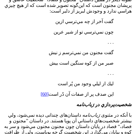
پريشان مجنون است که اين‌گونه تصوير شده است كه از هيچ چيزي
هراسي ندارد و وجودش لبريز از دلبر است:
گفت آخر از چه مي‌ترسي ازين
چون نمي‌ترسي تو از شير عرين
. . .
گفت مجنون من نمي‌ترسم ز نيش
صبر من از كوه سنگين است بيش
. . .
ليك از ليلي وجود من پُر است
اين صدف پر از صفات آن دُر است
[60]
شخصيت‌پردازي در
رَباب
نامه
با آنكه در مثنوی
رَباب
نامه
داستان‌های چندانی دیده نمی‌شود، ولي
بيشتر شخصيت‌هاي داستاني آن پويا هستند. در داستان ”مجنون و
فصاد،“ فصاد در پايان داستان چون مجنون مجنون مي‌شود و سر به
كوه و بيابان مي‌گذارد. اين شخصيت گرچه پوياست، ولي از ظرافت