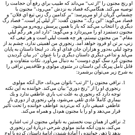
او رنج مجنون را ”از تب“ مي‌داند كه طبيب براي رفع آن حجامت را
توصيه مي‌كند. هنگامي‌كه فصاد به نزدش ”مي‌رود،“ مجنون با
چشماني گريان از او مي‌پرسد: ”بر كدامين رگ زني تيغ اي فلان“ و
فصاد مي‌گويد: ”اين رگ.“ مجنون گفت: ”از ليلي پُر است.“ فصاد رگ
ديگري را انتخاب مي‌كند كه باز با همين پرسش روبه‌رو مي‌شود.
مجنون دستمزد او را مي‌پردازد و مي‌گويد: ”دارد اندر هر رگم ليلي
مقام.“ من مجنون نيستم، هر چه هست ليلي است و هر تيغی که
زني، بر تن او فرود خواهد آمد. رنجوري من اهمیتی ندارد، چشم بد از
وجود ليلي به‌دور و هزاران جان فداي او باد. در اينجا داستان به پايان
مي‌آيد و تداعي ديگري داستان ديگری را با عنوان ”در بيان گرديدن
مجنون گرد سگ كوي دوست“ به دنبال مي‌آورد. نکات متفاوت و
قابل تأمل پیرنگ این داستان در
مثنوی
مولوی و
طاقدیس
نراقی را
به شرح زیر می‌توان برشمرد:
نراقي مجنون را ”از تب“ ناتوان مي‌داند، حال آنکه مولوی
رنجوري او را از ”رنج دوري“ بيان مي‌كند. خواننده به اين نكته
توجه دارد كه رنجوري به علت تب باري عاطفي ندارد و يك
بيماري كاملاً عادي تلقي مي‌شود، ولي رنجوري از دوري بار
عاطفي عمیقي دارد كه بی‌تردید عواطف خواننده را تحت تأثير
قرار مي‌دهد و او را با مجنون هم‌دل و همراه مي‌كند.
نراقي از همان بيت نخستين به ناتواني مجنون از تب اشاره
مي‌كند، بدون آنكه مانند مولوي شرحي دربارۀ اين رنجوري
بدهد تا ذهن خواننده را آمادۀ شنيدن ادامۀ داستان کرده يا اوج