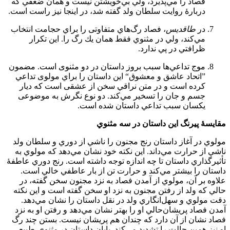
فصاد را مي‌پذيرد، ولي بي‌خويشتن نيست و همان ضعفي كه
دربارۀ روايت سلطان ولد گفته شد، در اينجا نيز راست است.
در
طاقديس
، فصاد رگ‌هاي متفاوتی را براي حجامت انتخاب
مي‌كند، ولي در مثنوي فقط همان يك رگ را. اين تكرار
ظرافتي در پي ندارد.
موج تداعي‌ها سبب بروز داستان در دو مثنوی است. مضمون
”اتحاد عاشق و معشوق“ اين داستان را براي مولوی تداعي
کرده است و در متن نراقي سخن از عشقی است كه ديار
جسم و جان را تسخير مي‌كند. دو نوع نگرش به موضوعی
یکسان سبب تداعي داستان شده است.
مقايسۀ پيرنگ اين داستان در سه مثنوي
مولوي در آغاز داستان رنج مجنون را ناشي از دوري و سلطان ولد
ناشي از حرارت مي‌داند. اين نكته خود نشان مي‌دهد كه مولوي به
تأثيرگذاري داستان تا چه اندازه‌ توجه داشته است. رنج دوري عاطفۀ
داستان را بيشتر مي‌كند و حرارت تن از بار عاطفي خالي است.
علاوه بر آن، مولوي از آمدن فصاد به نزد مجنون سخن گفته، در
حالي كه ولد از رفتن مجنون به نزد او سخن گفته است و اين نكته
دقت مولوي و سهل‌انگاري ولد در نقل داستان را نشان مي‌دهد.
آمدن فصاد پريشان‌حالي او را بهتر نشان مي‌دهد و رفتن او به نزد
فصاد نشان از آن دارد كه چندان هم پريشان نيست. بستن چند رگ
او نيز همين حالت را تشديد مي‌کند. پايان داستان در
مثنوي
طبيعي