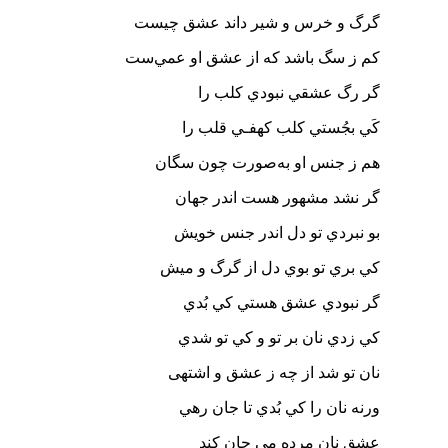
گرگ و خرس و شير داند عشق چيست
كم ز سگ باشد كه از عشق او عمي‌ست
گر رگ عشقي نبودي كلب را
كَي بجُستي كلب كهفـي قلب را
هم ز جنس او به‌صورت چون سگان
گر نشد مشهور هست اندر جهان
بو نبردي تو دل اندر جنس خويش
كي بري تو بوي دل از گرگ و ميش
گر نبودي عشق هستي كي بُدي
كي زدي نان بر تو و کي تو شدي
نان تو شد از چه ز عشق و اشتهی
ورنه نان را كي بُدي تا جان رهي
عشق نان مرده مي جان كند