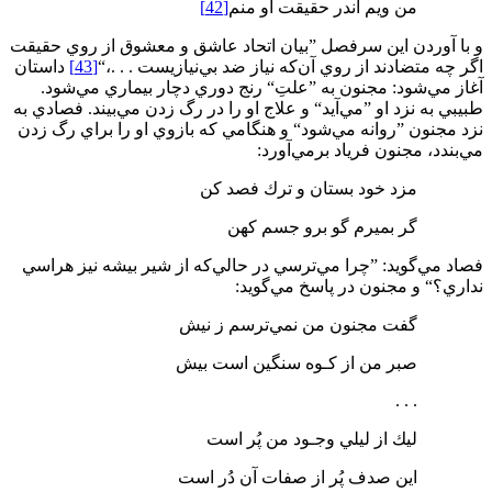
من ويم اندر حقيقت او منم
[42]
و با آوردن اين سرفصل ”بيان اتحاد عاشق و معشوق از روي حقيقت
اگر چه متضادند از روي آن‌كه نياز ضد بي‌نيازيست . . .،“
[43]
داستان
آغاز مي‌شود: مجنون به ”علتِ“ رنج دوري دچار بيماري مي‌شود.
طبيبي به نزد او ”مي‌آيد“ و علاج او را در رگ ‌زدن مي‌بيند. فصادي به
نزد مجنون ”روانه مي‌شود“ و هنگامي ‌كه بازوي او را براي رگ ‌زدن
مي‌بندد، مجنون فرياد برمي‌آورد:
مزد خود بستان و ترك فصد كن
گر بميرم گو برو جسم كهن
فصاد مي‌گويد: ”چرا مي‌ترسي در حالي‌كه از شير بيشه نيز هراسي
نداري؟“ و مجنون در پاسخ مي‌گويد:
گفت مجنون من نمي‌ترسم ز نيش
صبر من از كـوه سنگين است بيش
. . .
ليك از ليلي وجـود من پُر است
اين صدف پُر از صفات آن دُر است