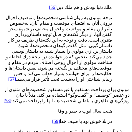
ملك دنيا بودش و هم ملك دين
[56]
توجه مولوي به روان‌شناسي شخصيت‌ها و توصيف احوال
دروني آنان به اقتضاي موقعيت و مقام آنان، به‌خصوص
تأثير اين مقام و موقعيت و احوال مختلف بر شيوۀ سخن
گفتن آنها، از ديگر نكته‌هاي قابل توجه داستان‌پردازي
مثنوي
است. دقت و توجه به اين نكته‌هاي ظريف در كار
داستان‌گويي، مثل گفت‌وگوهاي شخصيت‌ها، شيوۀ
داستان‌پردازي مولوي را بسيار شبيه به داستان‌نويسي
جديد مي‌كند. تعجبي كه در خواننده در نتيجۀ درك احاطه و
شناخت مولوي از احوال روحي اصناف مردم در مقام و
موقعيت‌هاي مختلف برانگيخته مي‌شود، نفس داستان‌ها و
حكايت‌ها را براي خواننده بسيار جذاب مي‌كند و حس
زيبايي‌شناختي او را به‌شدت تحت تأثير قرار مي‌دهد.
[57]
مولوي براي پرداخت مستقيم يا غيرمستقيم شخصيت‌هاي مثنوي از
دو عنصر ”توصيف“ و ”گفت‌وگو“ استفاده مي‌كند. مثلاً با بيان
ويژگي‌هاي ظاهري يا باطني شخصيت‌ها، آنها را پرداخت مي‌کند:
[58]
هفت سال ايوب با صبر و وفا
در بلا خوش بود با ضيف خدا
[59]
نمونۀ ديگر در همين داستان ”مجنون و فصاد،“ شخصيت عاشق و