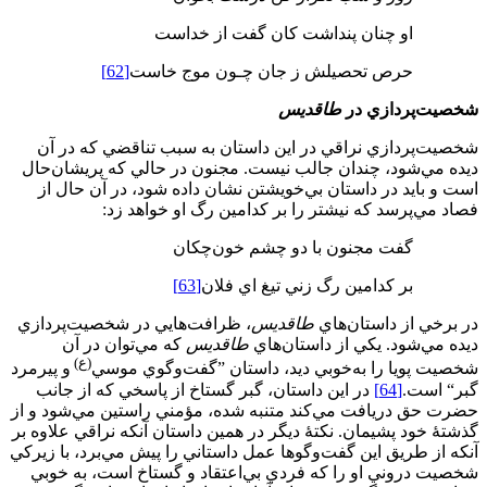
او چنان پنداشت كان گفت از خداست
حرص تحصيلش ز جان چـون موج خاست
[62]
شخصيت‌پردازي در
طاقديس
شخصيت‌پردازي نراقي در اين داستان به سبب تناقضي كه در آن
ديده مي‌شود، چندان جالب نيست. مجنون در حالي كه پريشان‌حال
است و بايد در داستان بي‌خويشتن نشان داده شود، در آن حال از
فصاد مي‌پرسد كه نيشتر را بر كدامين رگ او خواهد زد:
گفت مجنون با دو چشم خون‌چكان
بر كدامين رگ زني تيغ اي فلان
[63]
در برخي از داستان‌هاي
طاقديس
، ظرافت‌هايي در شخصيت‌پردازي
ديده مي‌شود. يكي از داستان‌هاي
طاقديس
كه مي‌توان در آن
(ع)
شخصيت پويا را به‌خوبي ديد، داستان ”گفت‌وگوي موسي
و پيرمرد
گبر“ است.
[64]
در اين داستان، گبر گستاخ از پاسخي كه از جانب
حضرت حق دريافت مي‌كند متنبه شده، مؤمني راستين مي‌شود و از
گذشتۀ خود پشيمان. نكتۀ ديگر در همين داستان آنكه نراقي علاوه بر
آنكه از طريق اين گفت‌وگوها عمل داستاني را پيش مي‌برد، با زيركي
شخصيت دروني او را كه فردي بي‌اعتقاد و گستاخ است، به خوبي