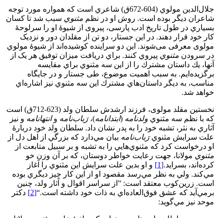
جلال‌الدين مولوي (604-672ق) شاعري است كه همواره مورد توجه
شاعران ديگر بوده است. روش او در نظم
مثنوي
سبب شد تا كسان
بسياري در طول تاریخ ادب پارسی، پیروی از شیوۀ او را سرلوحۀ
کار خود قرار دهند. در این جستار، دو تن از مقلدان دور و نزدیک
مولوی معرفی می‌شوند. اين دو سراینده کوشیده‌اند از شیوۀ مولوي
در سرودن
مثنوي
پيروي كنند. براي دريافت ميزان توفيق هر یک از
آنها، يك داستان مشترك را از اين سه مثنوي براي مقايسه
برگزيده‌ایم. به سبب اهمیت موضوع، طی جستار و در جایگاه
مناسب، به ديگر داستان‌هاي مشترك اين سه مثنوي نيز اشاره‌اي
خواهد شد.
نخستين مقلد مولوی، فرزند ارشدش سلطان ولد (623-712ق) است
كه با نظم سه مثنوي
ولدنامه
(
ابتدانامه
)،
رَباب
نامه
و
انتهانامه
و نيز
آثاري به نثر، تشبه خود را به پدر نشان داد. سلطان ولد خود دربارۀ
علت سرايش مثنوي
رَباب
نامه
بيان مي‌دارد كه بزرگي از اهل دل از
او درخواست کرد كه مثنوي‌هايي را به تشبه و بر سبيل متابعت از
مثنوي
مولانا، جهت رعايت خواطر دوستان، كه بر آن وزن خو
كرده‌اند، بسرايد.
[1]
و او بدين علت سرايش اين مثنوي را آغاز
مي‌كند. ولي به نظر مي‌رسد مقصود او از اين كار چيز ديگري بوده
است. زرين‌كوب معتقد است: ”از سراسر اقوال و آثار ولد، چنين
برمي‌آيد كه عشق فوق‌العاده‌اي به ذات خود داشته است.“
[2]
دكتر
موحد نيز مي‌گويد: