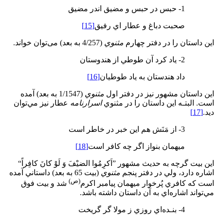
1- حبس در حبس و مضيق اندر مضيق
صحبت دباغ و عطار اي رفيق
[15]
اين داستان را در دفتر چهارم
مثنوي
(4/257 به بعد) می‌توان خواند.
2- ياد كرد آن طوطي از هندوستان
داد هندستان به ياد طوطيان
[16]
اين داستان مشهور نيز در دفتر اول
مثنوي
(1/1547 به بعد) آمده
است. البتـه اين داستان را در مثنوي
اسرارنامه
عطار نيز مي‌توان
ديد.
[17]
3- از مَنَش هم اين خبر در خاطر است
ميهمان بنواز اگر چه كافر است
[18]
اين بيت گرچه به حديث مشهور ”اَكرِمُوا الضيْفَ وَ لَوْ كانَ كافِراً“
اشاره دارد، ولي در دفتر پنجم
مثنوي
(بيت 65 به بعد) داستاني آمده
(ص)
است كه كافري پُرخوار ميهمان پيامبر اكرم
شد و بيت فوق
مي‌تواند اشاره‌اي به آن داستان داشته باشد.
4- بنـده‌اي روزي ز مولا گر گريخت