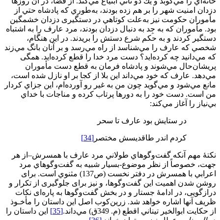
خانه‌اي را مي‌كوبد و يك دو ناني ابتياع مي‌کند. از قضا، در آن روزها
دزدان امنيت شهر را بر هم زده بودند، به‌طوري كه پادشاه حتي از
مأموران حكومت نيز به‌علت كوتاهي در دستگيری دزدان خشمگین
بود. مأموران كه به جِد به دنبال دزدان بودند، مرد عارف را به اشتباه
دستگير كردند و به حكم شرع دستش را بريدند. در اين هنگام،
شخصي كه عارف را مي‌شناسد از راه مي‌رسد و بر آنان بانگ مي‌زند
كه مي‌دانيد چه كرده‌ايد؟ دست مرد خدا را قطع كرده‌ايد. همگی
پريشان‌حال مي‌شوند و پادشاه فرمان به قطع دست مأموران
مي‌دهد. عارف كه خود مي‌داند اين بلا از كجا بر او نازل شده است،
مانع مي‌شود و مي‌گويد چون من به غير رو آورده‌ام، اين جزاي کردار
من است. دست خود را به دورها پرتاب کرده و مناجات با خداي
بي‌نياز را آغاز مي‌كند:
در ستايش بود عارف تا سحر
كردم اندر طاقديسش مختصر
[34]
نكتۀ مهم آنكه گفت‌وگوهاي طولاني مرد عارف با همسرش–از هر
جهت، خصوصاً از نظر موضوع-بسیار شبيه به گفت‌وگوهاي مرد
اعرابي با همسرش در دفتر نخست (ص137) مثنوي است. برای
روشن شدن اهمیت این گفت‌وگوها، و نیز برای جلوگیری از تکرار و
درازگویی، در ادامۀ جستار و در بخش گفت‌وگوها به پاره‌ای نکات
ظریف آنها اشاره خواهد شد. زرين‌كوب اصل اين داستان را مأخـوذ
از حكايت ابوالخير تيناني اقطع (م. 349ق) مي‌داند.
[35]
اين داستان را