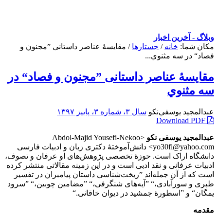
وبلاگ - آخرین اخبار
مکان شما:
خانه
/
جستارها
/
مقايسۀ عناصر داستانی ”مجنون و
فصاد“ در سه مثنوي...
مقايسۀ عناصر داستانی ”مجنون و فصاد“ در
سه مثنوي
عبدالمجيد يوسفي‌نكو
سال ۳، شماره ۳، پاییز ۱۳۹۷
Download PDF
عبدالمجید یوسفی نکو
<Abdol-Majid Yousefi-Nekoo
<yo30fi@yahoo.com دانش‌آموختۀ دکتری زبان و ادبیات فارسی
دانشگاه اراک است. حوزۀ تخصصی پژوهش‌های او عرفان و تصوف،
ادبیات عرفانی و نقد ادبی است و در این زمینه مقالاتی منتشر کرده
است که از آن جمله‌اند ”ریخت‌شناسی داستان پیامبران در تفسیر
طبری و سورآبادی،“ ”آیه‌های شنگرفی،“ ”مضامین چوبین،“ ”سرود
یمگان“ و ”اسطورۀ جمشید در دیوان خاقانی.“
مقدمه