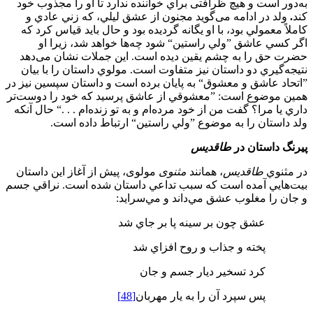
به‌دور است و هيچ ظرافتی براي خواننده ندارد تا او را مجذوب خود
كند
.
ولد در ادامه می‌‌گويد مجنون از عشق ليلي، كه زني عادي و
كاملاً معمولي بود، با او يگانه گرديده بود و حال بايد قياس کرد كه
اگر كسي عاشق ”ولي راستين“ شود چه‌ها خواهد شد، زيرا او
حضرت حق را به چشم يقين ديده است. اين جملات نشان می‌دهد
نتيجه‌گيري دو داستان نيز متفاوت است. مولوي داستان را با بيان
”اتحاد عاشق و معشوق“ به پايان برده است و داستان سپسين نيز در
همين موضوع است: ”معشوقي از عاشق پرسيد كه خود را دوست‌تر
داري يا مرا؟ گفت من از خود مرده‌ام و به تو زنده‌ام . . .“ حال آنكه
ولد داستان را به موضوع ”ولي راستين“ ارتباط داده است.
پيرنگ داستان در
طاقديس
در مثنوي
طاقديس
، همانند
مثنوی
مولوی، پیش از آغاز اين داستان
بيت‌هايي آمده است كه سبب تداعي داستان شده است. نراقي جسم
و جان را مغلوب عشق مي‌داند و مي‌سرايد:
عشق چون بر سينه پا بر جاي شد
پخته و جذاب و روح افزاي شد
كرد تسخير ديار جسم و جان
پس سپرد آن را به يار مهربان
[48]