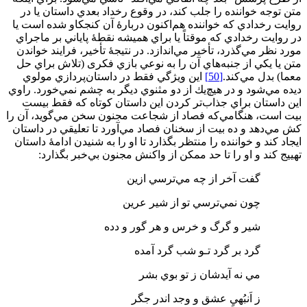
متن توجه خواننده را جلب کند، در وقوع رخداد بعدي داستان يا در
روايت رخدادي كه خواننده هم‌اكنون دربارۀ آن كنجكاو شده است يا
در روايت رخدادي كه موقتاً يا براي هميشه نقطۀ پاياني بر ماجراي
مورد نظر مي‌گذرد، تأخير مي‌اندازد. در نتيجۀ تأخير، فرايند خواندن
متن يا يكي از جنبه‌هاي آن را به نوعي بازي فكری (تلاش براي حل
معما) بدل مي‌كند.
[50]
اين ويژگي فقط در داستان‌پردازي مولوي
ديده مي‌شود و در هيچ‌يك از دو مثنوي ديگر به چشم نمي‌خورد. راوي
اين داستان براي جذاب‌تر کردن اين داستان كوتاه كه فقط بيست
بيت است، هنگامي‌كه فصاد از شجاعت مجنون سخن مي‌گويد، آن را
كش مي‌دهد و ده بيت از سخنان فصاد مي‌آورد تا تعليقي در داستان
ايجاد كند و خواننده را منتظر بگذارد تا او را به شنيدن ادامۀ داستان
تهييج كند و او را تا حد ممكن از واكنش مجنون بي‌خبر بگذارد:
گفت آخر از چه مي‌ترسي ازين
چون نمي‌ترسي تو از شير عرين
شير و گرگ و خرس و هر گور و دده
گرد بر گرد تـو شب گرد آمده
مي نه آيدشان ز تو بوي بشر
ز اَنبُهيِ عشق و وجد اندر جگر