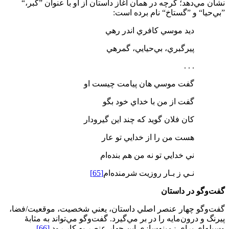
نشان مي‌دهد؛ گرچه در همان آغاز داستان از او با عنوان ”گبر،“
”بي‌حيا“ و ”گستاخ“ نام برده است:
دید موسي كافري اندر رهي
پير‌گبري، بي‌حيايي، گمرهي
. . .
گفت موسي هان پيامت چيست او
گفت از من با خداي خود بگو
كان فلان گويد كه چند اين گير‌و‌دار
هست من را از خدايي تو عار
ني خدايي تو نه من هم بنده‌ام
نـي ز بـار روزيت شرمنده‌ام
[65]
گفت
وگو در داستان
گفت‌وگو چهار عنصر اصلي داستان، يعني شخصيت، موقعيت/فضا،
پیرنگ و درون‌مايه را در بر مي‌گيرد. گفت‌وگو مي‌تواند به مثابۀ
وسيله‌اي براي زمينه‌سازي اين چهار عنصر به ‌كار رود.
[66]