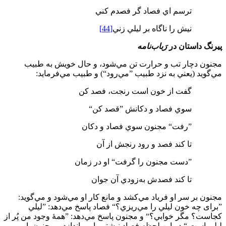
ترسم اي فصاد گر فصدم كني
نيش را ناگاه بر ليلي زني
[44]
پيرنگ داستان در
رَباب
نامه
مجنون دچار تب و حرارت تن مي‌شود، و حال خويش به طبيب
مي‌گويد (يعني به نزد طبيب ”مي‌رود“) و طبيب مي‌فرمايد:
گفت از خون است رنجت، فصد كن
سوي فصاد و دكانش ”قصد كن“
”رفت“ مجنون سوي فصاد و دكان
تا كند فصد و رود رنجش از آن
”دست مجنون را گرفت“ او در زمان
تا كند فصدش به‌زودي آن جوان
مجنون بر سر او فرياد مي‌كشد و مانع كار او مي‌شود و مي‌گويد:
”برای چه خون ليلي را مي‌ريزي؟“ فصاد پاسخ مي‌دهد: ”ليلي
کجاست؟ مگر خوابي؟“ و مجنون پاسخ مي‌دهد: ”همۀ وجود من پُر از
ليلي است.“ در اين لحظه فصاد نيشتر را مي‌اندازد و مجنون‌وار