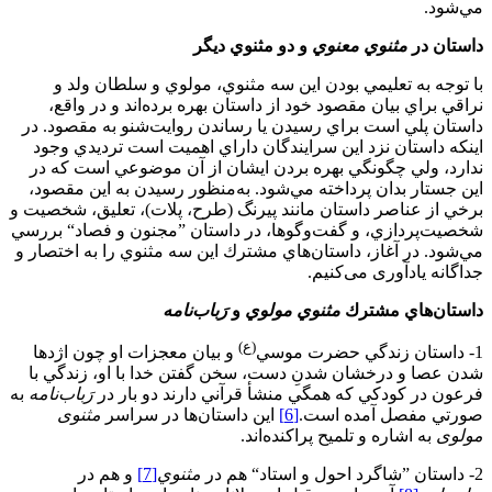
مي‌شود.
داستان در
مثنوي معنوي
و دو مثنوي ديگر
با توجه به تعليمي بودن اين سه مثنوي، مولوي و سلطان ولد و
نراقي براي بيان مقصود خود از داستان بهره برده‌اند و در واقع،
داستان پلي است براي رسيدن يا رساندن روايت‌شنو به مقصود. در
اينكه داستان نزد اين سرايندگان داراي اهميت است ترديدي وجود
ندارد، ولي چگونگي بهره بردن ايشان از آن موضوعي است كه در
اين جستار بدان پرداخته مي‌شود. به‌منظور رسيدن به اين مقصود،
برخي از عناصر داستان مانند پیرنگ (طرح، پلات)، تعليق، شخصيت و
شخصيت‌پردازي، و گفت‌‌وگوها، در داستان ”مجنون و فصاد“ بررسي
مي‌شود. در آغاز، داستان‌هاي مشترك این سه مثنوي را به اختصار و
جداگانه یادآوری می‌کنیم.
داستان‌هاي مشترك
مثنوي مولوي
و
رَباب
نامه
(ع)
1- داستان زندگي حضرت موسي
و بيان معجزات او چون اژدها
شدن عصا و درخشان شدنِ دست، سخن گفتن خدا با او، زندگي با
فرعون در كودكي كه همگي منشأ قرآني دارند دو بار در
رَباب
نامه
به
صورتي مفصل آمده است.
[6]
این داستان‌ها در سراسر
مثنوی
مولوی
به اشاره و تلمیح پراکنده‌اند.
2- داستان ”شاگرد احول و استاد“ هم در
مثنوي
[7]
و هم در