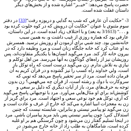
حضرت پاسخ مي‌دهد: ”خيــر“ اشاره شده و از بخش‌هاي ديگر
داستان غفلت شده است.
3- ”حكايت آن عارفي كه شب به گدايي و دريوزه رفت“
[33]
در دفتر
سوم
مثنوي
با عنوان ”حكايت آن درويش كه در كوه خلوت كرده بود
و . . .“ (3/1613 به بعد) و با اختلاف زياد آمده است. در اين داستان،
عارفي بود كه هماره روزي از غيب داشت و، به همين سبب
خانه‌نشين بود. چند شبي براي آزمودن او روزيش نرسيد. همسرش
به او عتاب کرد كه خانه جايگاه زنان است و مرد وظیفه دارد که در
بيرون خانه كار كند. مرد مي‌گويد انسان‌ها با يكديگر متفاوت‌اند، پس
روزيشان نيز از راه‌هاي گوناگون به آنها مي‌رسد. من اهل توكلم و
نيازي به تلاش ندارم. زن مي‌گويد درست است كه راه توكل باز
است، ولي خداوند راه كسب را نيز گشوده و در قرآن كريم به آن
فرمان داده است. مرد از سر تحقیر پاسخ مي‌دهد که تويي كه
سر‌و‌كارت با دوك و رشته است، از قرآن چه مي‌فهمي؟ زن بدون
توجه به حرف‌هاي مرد، باز از آيات ديگري كه دليل بر سعي و
كوشش‌اند براي او مثال‌هايي مي‌آورد. مرد با توجيهاتي پاسخ مي‌گويد
که آري، توكل هم خود نوعي سعي و اجتهاد است. مرد براي گريز از
زن به معجزات انبيا اشاره مي‌كند كه خارج از عرف و عادت است و
زن مي‌گويد تو پيامبر نیستي و بنابراین، شایسته نیست كه چنين
استدلال ‌كني؛ چون پيامبر نيستي پس بايد مريد پيامبران باشي. مرد
در اينجا تسليم گفتار زن مي‌شود و چون گرسنگي هم بر او غلبه
كرده است، شامگاهان به طلب زاد از خانه خارج مي‌شود. درِ