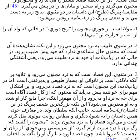
مجنون مي‌گردد و راه صحـرا و بيابان‌ها را در پيش مي‌گيرد.“
[45]
از
مقايسۀ پيرنگِ (طرح) اين داستان در دو مثنوي، نتايج زیر به دست
مي‌آيد و ضعف پيرنگ در
رَباب
نامه
روشن مي‌شود:
1- مولانا سبب رنجوري مجنون را ”رنج دوري،“ در حالي كه ولد آن را
از ”تب و حرارت تن“ مي‌داند.
2- در
مثنوي
طبيب به نزد مجنون مي‌رود و اين نكته نشان‌دهندۀ آن
است كه مجنون حال مساعدي ندارد كه خود پيش طبيب برود. در
حالي كه در
رَباب
نامه
او خود به نزد طبيب مي‌رود، يعني آشفتگي
چنداني ندارد.
3- در
مثنوي
، اين فصاد است كه به نزد مجنون مي‌رود و علاوه بر
آنكه دلالتي است بر ناتواني او، بسيار طبيعي و پذيرفتني است. اما در
رَباب
نامه
، اين مجنون است كه به نزد فصاد مي‌رود. و اين اشكال
مهم براي خواننده پيش مي‌آيد كه مجنون كه از كار فصاد آگاه است
براي چه به نزد او مي‌رود و از آن مهم‌تر اینكه، چرا مانع كار او شده
و به او معترض مي‌شود؟ این نکته بزرگ‌ترين ضعف پيرنگ در اين
داستان
رَباب
نامه
است. جالب آنكه سلطان ولد، در
معارف
خود،
همين داستان را به شيوۀ ديگري و مطابق روايت مولوی نقل کرده
است و مي‌گويد فصاد را به نزد مجنون بردند: ”مجنون را گفتند كه:
رگ ‌بزن تا درد سرت آرام گيرد، ’از سرمستي و بي‌خودي‘ از زبان او
’بجست‘ كه روا باشد. چون فصاد آوردند تا رگ او را بگشايد، افغان
كرد كه . . .“
[46]