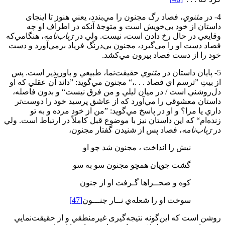
4- در
مثنوي
، فصاد رگ مجنون را مي‌بندد، يعني هنوز تا اينجای
داستان از خود بي‌خويش است و متوجۀ آنكه در اطراف او چه
وقايعي در حال رخ دادن است، نيست. ولي در
رَباب
نامه
، هنگامي‌كه
فصاد دست او را مي‌گيرد، مجنون بي‌درنگ فرياد برمي‌آورد و دست
خود را از دست فصاد بيرون مي‌كشد.
5- پايان داستان در
مثنوي
حقیقت‌نما، طبيعي و باورپذير است. پس
از بيتِ ”ترسم اي فصاد . . .،“ مجنون مي‌گويد: ”داند آن عقلي كه او
دل‌روشني است / در ميان ليلي و من فرق نيست“ و بدون فاصله،
داستان معشوقي را مي‌آورد كه از عاشق پرسيد خود را دوست‌تر
داري يا مرا؟ و او در پاسخ مي‌گويد: ”من از خود مرده‌ و به تو
زنده‌ام“ كه اين داستان نيز با موضوع قبل كاملاً در ارتباط است. ولي
در
رَباب
نامه
، فصاد پس از شنيدن گفتار مجنون،
نيش را انداخت ، مجنون شد چو او
گشت جويان همچو مجنون سو به سو
كوه و صحــراها گـرفت او از جنون
سوخت او را شعله‌ي نــار جنـــون
[47]
روشن است که اين‌گونه نتیجه‌گیری غيرمنطقي و از حقيقت‌نمايي