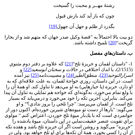
رشتۀ مهــر و محبت را گسيخت
چون كه باز آيد كند بازش قبول
بگذرد از ظلم و جهل آن جهول
[19]
دو بيت‌ بالا احتمالاً به ”قصۀ وكيل صدر جهان كه متهم شد و از بخارا
گريخت“
[20]
تلميح داشته باشد.
ب
.
داستان‌هاي مفصل
1- ”داستان لقمان و خربزۀ تلخ“
[21]
كه علاوه بر دفتر دوم
مثنوي
(2/1515)، با اندك اختلافي در
حالات و سخنان ابوسعيد
[22]
و
اسرارالتوحيد
[23]
،
منطق‌الطير
[24]
و
مصيبت
نامه
[25]
نيز آمده
است. در این داستان، روزي خواجۀ لقمان، به علت علاقه‌اي كه به
او دارد، خربزه (يا خيارهايي) به او مي‌دهد تا تناول كند. او همۀ آن را
با ولع تمام مي‌خورد، به‌گونه‌اي كه خواجه هم تمايلي به تناول آن پيدا
مي‌كند. بنابراين، آخرين تكه را خود مي‌خورد و درمي‌يابد كه بسيار
تلخ است. از لقمان مي‌پرسد: ”چرا تلخي را بروز ندادي؟“ و او
مي‌گويد: ”بارها از دست تو ميوه‌هاي شيرين خورده‌ام. اكنون دور از
جوانمردي است كه با يك‌بار ميوۀ تلخ خوردن، اعتراض كنم.“ مولوی
براي تقويت عنصر حقيقت‌نمايي در اين داستان، ميوۀ یادشده را
”خربزه“ می‌گوید و روشن است اگر آن خربزه تلخ باشد و هفده تكه
از آن را كسي بخورد، همۀ آن تكه‌ها براي او تلخ خواهد بود. ولی در