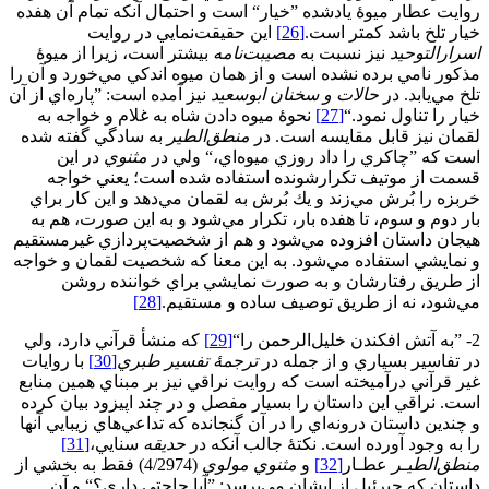
روايت عطار ميوۀ يادشده ”خيار“ است و احتمال آنكه تمام آن‌ هفده
خیار تلخ باشد كمتر است.
[26]
اين حقيقت‌نمايي در روايت
اسرارالتوحيد
نيز نسبت به
مصيبت
نامه
بيشتر است، زيرا از ميوۀ
مذكور نامي برده نشده است و از همان ميوه اندكي مي‌خورد و آن را
تلخ مي‌يابد. در
حالات و سخنان ابوسعيد
نيز آمده است: ”پاره‌اي از آن
خيار را تناول نمود.“
[27]
نحوۀ ميوه دادن شاه به غلام و خواجه به
لقمان نيز قابل مقايسه است. در
منطق‌الطير
به سادگي گفته شده
است كه ”چاكري را داد روزي ميوه‌اي،“ ولي در
مثنوي
در اين
قسمت از موتيف تكرارشونده استفاده شده است؛ يعني خواجه
خربزه را بُرش مي‌زند و يك بُرش به لقمان مي‌دهد و اين كار براي
بار دوم و سوم، تا هفده بار، تكرار مي‌شود و به اين صورت، هم به
هيجان داستان افزوده مي‌شود و هم از شخصيت‌پردازي غيرمستقيم
و نمايشي استفاده مي‌شود. به اين معنا كه شخصيت لقمان و خواجه
از طريق رفتارشان و به صورت نمايشي براي خواننده روشن
مي‌شود، نه از طريق توصيف ساده و مستقيم.
[28]
2- ”به آتش افكندن خليل‌الرحمن را“
[29]
که منشأ قرآني دارد، ولي
در تفاسير بسياري و از جمله در
ترجمۀ تفسير طبري
[30]
با روايات
غير قرآني درآميخته است كه روايت نراقي نيز بر مبناي همين منابع
است. نراقي اين داستان را بسيار مفصل و در چند اپيزود بيان كرده
و چندين داستان درونه‌اي را در آن گنجانده كه تداعي‌هاي زيبايي آنها
را به وجود آورده است. نكتۀ جالب آنكه در
حديقه
سنايي،
[31]
منطق‌الطيـر
عطـار
[32]
و
مثنوي مولوي
(4/2974) فقط به بخشي از
داستان كه جبرئيل از ايشان مي‌پرسد: ”آيا حاجتي داري؟“ و آن