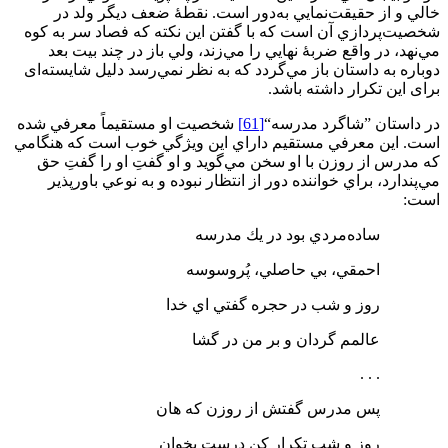
خالي و از حقيقت‌نمايي به‌دور است. نقطۀ ضعف ديگر ولد در
شخصيت‌پردازي آن است كه با گفتن اين نكته كه فصاد سر به كوه
مي‌نهد، در واقع ضربۀ نهايي را مي‌زند، ولي باز در چند بيت بعد
دوباره به داستان باز مي‌گردد كه به نظر نمي‌رسد دلیل شایسته‌ای
برای این تکرار داشته باشد.
در داستان ”شاگرد مدرسه“
[61]
شخصيت او مستقيماً معرفي شده
است. اين معرفي مستقيم داراي اين ويژگي خوب است كه هنگامي
كه مدرس از روزن با او سخن مي‌گويد و او گفتِ او را گفتِ حق
مي‌پندارد، براي خواننده دور از انتظار نبوده و به نوعي باورپذير
است:
ساده‌مردي بود در يك مدرسه
احمقي، بي حاصلي، پُروسوسه
روز و شب در حجره گفتي اي خدا
عالمم گردان و بر من در گشا
. . .
پس مدرس گفتش از روزن كه هان
روز و شب تكرار كن درست بخوان