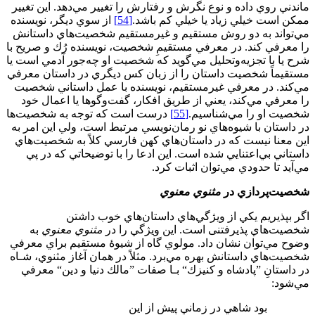
ماندني روي داده و نوع نگرش و رفتارش را تغيير مي‌دهد. اين تغيير
ممكن است خيلي زياد يا خيلي كم باشد.
[54]
از سوي ديگر، نويسنده
مي‌تواند به دو روش مستقيم و غيرمستقيم شخصيت‌هاي داستانش
را معرفي كند. در معرفي مستقيمِ شخصيت، نويسنده رُك و صريح با
شرح يا با تجزيه‌و‌تحليل مي‌گويد كه شخصيت او چه‌جور آدمي است يا
مستقيماً شخصيت داستان را از زبان كس ديگري در داستان معرفي
مي‌كند. در معرفي غيرمستقيم، نويسنده با عمل داستاني شخصيت
را معرفي مي‌كند، يعني از طريق افكار، گفت‌وگوها يا اعمال خود
شخصيت او را مي‌شناسيم.
[55]
درست است كه توجه به شخصيت‌ها
در داستان با شيوه‌هاي نو رمان‌نويسي مرتبط است، ولي اين امر به
اين معنا نيست كه در داستان‌هاي كهن فارسي کلاً به شخصيت‌هاي
داستاني بي‌اعتنايي شده است. اين ادعا را با توضيحاتي كه در پي
مي‌آيد تا حدودي مي‌توان اثبات کرد.
شخصيت‌پردازي در
مثنوي معنوي
اگر بپذيريم يكي از ويژگي‌هاي داستان‌هاي خوب داشتن
شخصيت‌هاي پذیرفتنی است. اين ويژگي را در
مثنوي معنوي
به
وضوح مي‌توان نشان داد. مولوي گاه از شيوۀ مستقيم براي معرفي
شخصيت‌هاي داستانش بهره مي‌برد. مثلاً در همان آغاز مثنوي، شـاه
در داستانِ ”پادشاه و كنيزك“ بـا صفات ”مالك دنيا و دين“ معرفي
مي‌شود:
بود شاهي در زماني پيش از اين