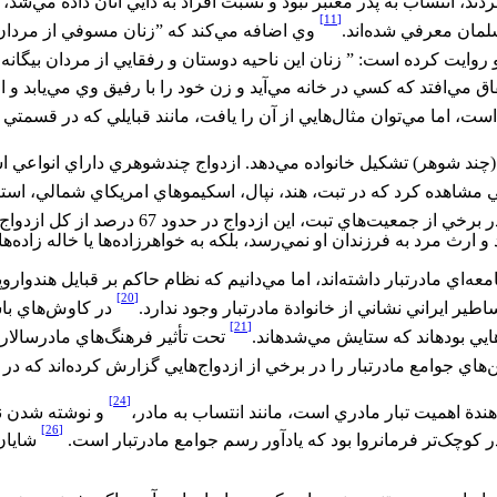
، انتساب به پدر معتبر نبود و نسبت افراد به دايي آنان داده مي‌‏شد، ا
[11]
مان معرفي شده‌‏اند.
وي اضافه مي‌‏کند که ”زنان مسوفي از مردان ا
ايت کرده است: ” زنان اين ناحيه دوستان و رفقايي از مردان بيگانه ب
فاق مي‏‌افتد که کسي در خانه مي‌آيد و زن خود را با رفيق وي مي‌يابد و اع
ت، اما مي‌توان مثال‌هايي از آن را يافت، مانند قبايلي که در قسمتي ا
(چند شوهر) تشکيل خانواده مي‌‏دهد. ازدواج چندشوهري داراي انواعي 
مشاهده کرد که در تبت، هند، نپال، اسکيموهاي امريکاي شمالي، استرالي
رخي از جمعيت‌‏هاي تبت، اين ازدواج در حدود 67 درصد از کل ازدواج‌ها را شامل مي‌‏شود که فراواني بسيار بالايي است.
 ارث مرد به فرزندان او نمي‌‏رسد، بلکه به خواهرزاده‌‏ها يا خاله‏ زاده‌ه
امعه‌‏اي مادرتبار داشته‌‏اند، اما مي‌‏دانيم که نظام حاکم بر قبايل هند
[20]
اطير ايراني نشاني از خانوادة مادرتبار وجود ندارد.
در کاوش‌هاي باست
[21]
هايي بوده‏اند که ستايش مي‌‏شده‏اند.
تحت تأثير فرهنگ‏‌هاي مادرسالار ب
‌هاي جوامع مادرتبار را در برخي از ازدواج‌هايي گزارش کرده‌‌اند که در
[24]
هندة اهميت تبار مادري است، مانند انتساب به مادر،
و نوشته شدن نام
[26]
 کوچک‌‌تر فرمانروا بود که يادآور رسم جوامع مادرتبار است.
شايان 