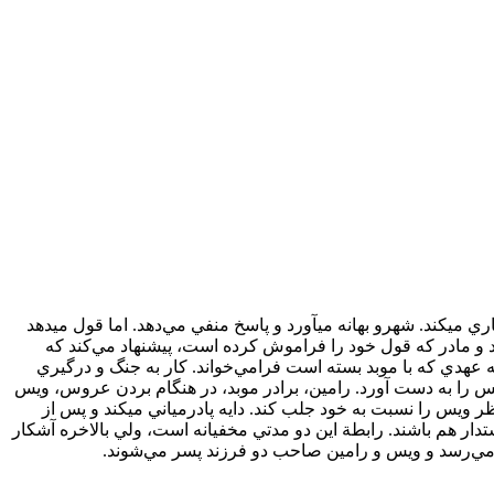
ي‏کند. شهرو بهانه‏ مي‏آورد و پاسخ منفي مي‌‏‌دهد. اما قول مي‏دهد
 و مادر که قول خود را فراموش کرده است، پيشنهاد مي‌‏کند که
به عهدي که با موبد بسته است فرامي‏‌خواند. کار به جنگ و درگيري
س را به دست آورد. رامين، برادر موبد، در هنگام بردن عروس، ويس
ر ويس را نسبت به خود جلب کند. دايه پادرمياني مي‏کند و پس از
تدار هم باشند. رابطة اين دو مدتي مخفيانه است، ولي بالاخره آشکار
ي مي‏‌رسد و ويس و رامين صاحب دو فرزند پسر مي‏‌شوند.