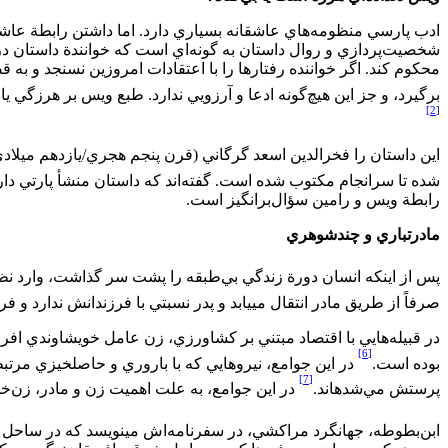
ادب پارسي منظومه‌‏هاي عاشقانه بسياري دارد. اما داشتن رابطة عاش
شخصيت‌‏پردازي و روال داستان به گونه‌‏اي است که خوانندة داستان د
محکوم ‏کند. اگر خواننده رفتارها را با اعتقادات امروزين نسنجد و ب
برگيرد، و جز اين هيچ‌‏گونه ادعا و آرزويي ندارد. طبع ويس بر هرزگي يا ح
[2]
اين داستان را فخرالدين اسعد گرگاني (قرن پنجم هجري/يازدهم ميلادي)
شده تا سرانجام مکتوب شده است. گفته‌‌اند‏ که داستان منشأ پارتي دار
رابطة ويس و رامين سؤال‌‌برانگيز است.
مادرتباري و چندشوهري
پس از اينکه انسان دورة زندگي بي‌‌طبقه را پشت سر گذاشت، وارد نظا
صرفاً از طريق مادر انتقال مي‏يابد و پدر نسبتي با فرزندانش ندارد و فرز
در قبيله‌‏هايي با اقتصاد مبتني بر کشاورزي، زن عامل خويشاوندي افراد 
[6]
بوده است.
در اين جوامع، نيروهايي که با باروري و حاصلخيزي مرتبط ب
[7]
پرستش مي‏‌شده‏اند.
در اين جوامع، به علت اهميت زن و مادر، زن‌‌خدا
ابن‌‏بطوطه، جهانگرد مراکشي، در سفرنامه‌‏اش مي‏نويسد که در ساحل ملا