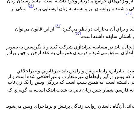
از ويژگي‌‏هاي جوامع مادرتبار وجود داشته است، مانند رسيدن زنان
[28]
کي داشتند و زبانشان نيز وابسته به زبان اوستايي بود،
متکي بر
[30]
.
[31]
د و براي آن مجازات در نظر مي‏‌گيرد.
از اين قانون مي‌‏توان
[32]
ان باستان سابقه داشته است.
، بايد در مسابقة تيراندازي شرکت کنند و با نگريستن به تصوير
راندازي موفق مي‌‏شود و دروپدي همزمان به عقد ارجن و چهار برادر
ت. بنابراين، رابطة ويس و رامين بايد غيرقانوني و غيراخلاقي
سد که ويس درگير رابطه‌‏اي غيرمتعارف و غيراخلاقي شده است و از
 نمي‌‏دانسته است. به همين سبب است که بزرگي ويس را يک زن ناب
نة فارسي شمار چنين زنان نابي به شدت اندک است، به گونه‌‏اي که
اند، آن‌‌گاه داستان روايت زندگي پرتنش و پرماجراي ويس مي‏‌شود.