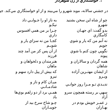
خواستگاري از زن شوهردار
در جشني سالانه‏، موبد شهرو را مي‌‏بيند و از او خواستگاري مي‌‏کند.
چو از شاه اين سخن بشنيد
به ناز او را جـوابـي داد
شهرو
نيکـو
بدو گفت: اي جهـان
چـرا بر من همي افسوس
کامگاري
داري
نه آنم من که يار و شوي
کجـا من نه سزاي يار و
جويم
شويـم
نگويي چون کنم با شوي
از آن پس کز من آمد چند
پيوند
فرزند
همه گردان و سالاران و
هنرمندان و دلخواهان و
شاهان
ماهان
از ايشان مهتـرين آزاده
که بيش از پيل دارد سهم و
ويـرو
نيرو
ميـان کام و ناز و
نديـدي تـو مـرا روز جوانـي
شادمـانـي
سهي بر رسته همچون سرو
همـي برد از دو زلفم بوي‌‌ها
آزاد
باد
ز عمـر خويش بودم در
چـو شاخ سرخ بيد از
بهـاران
جويبـاران