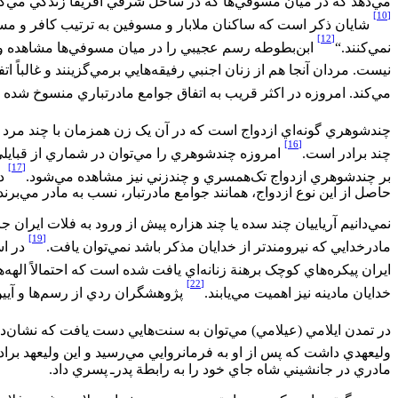
مي‌‏دهد که در ميان مسوفي‌‏ها که در ساحل شرقي افريقا زندگي مي‏‌کردند
[10]
شايان ذکر است که ساکنان ملابار و مسوفين به ترتيب کافر و مسل
[12]
نمي‏‌کنند.‌‌“
ابن‌بطوطه رسم عجيبي را در ميان مسوفي‌‏ها مشاهده و رو
نيست. مردان آنجا هم از زنان اجنبي رفيقه‌‏هايي برمي‌گزينند و غالباً ات
مي‌‏کند. امروزه در اکثر قريب به اتفاق جوامع مادرتباري منسوخ شده اس
چندشوهري گونه‏‌اي ازدواج است که در آن يک زن همزمان با چند مرد 
[16]
چند برادر است.
امروزه چندشوهري را مي‌‏توان در شماري از قبايلي 
[17]
بر چندشوهري ازدواج تک‌‌همسري و چندزني نيز مشاهده مي‌‏شود.
در ب
حاصل از اين نوع ازدواج، همانند جوامع مادرتبار، نسب به مادر مي‌‏برند و
نمي‌‏دانيم آرياييان چند سده يا چند هزاره پيش از ورود به فلات ايران ج
[19]
مادرخدايي که نيرومندتر از خدايان مذکر باشد نمي‏‌توان يافت.
در اس
ايران پيکره‌‏هاي کوچک برهنة‏ زنانه‌‏اي يافت شده است که احتمالاً الهه‏‌
[22]
خدايان مادينه نيز اهميت مي‌‏يابند.
پژوهشگران ردي از رسم‏‌ها و آيين‏
در تمدن ايلامي (عيلامي) مي‏‌توان به سنت‌‏هايي دست يافت که نشان‌‌د
وليعهدي داشت که پس از او به فرمانروايي مي‌رسيد و اين وليعهد برادر
مادري در جانشيني شاه جاي خود را به رابطة پدرـ پسري داد.