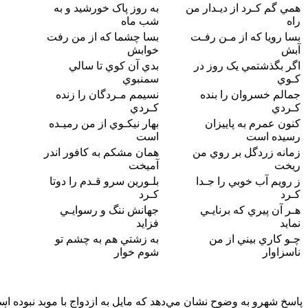
همي گم کـرد از ديـدار من
به روز پاک خورشيد و به
راه
شب ماه
بسا رويا که از مـن رفـت
بسا چشما که از من رفت
آبش
خوابش
اگر بگذشتمي يک روز در
بدي آن کوي تا سالي
کـوي
سمن‏بوي
جمالم خسروان را بنده
نسيمم مـردگان را زنده
کـردي
کـردي
کنون عمرم به پاييزان
بهار نيکـوي از من رميـده
رسيده است
است
زمانه زردگل بر روي من
همان مشکم به کافور اندر
ريخت
آميخت
ز رويم آب خوبي را جـدا
بلـورين سرو قـدم را دوتا
کـرد
کـرد
هـر آن پيري که برنايـي
جهانش ننگ و رسوايـي
نمايد
فزايد
چـو کاري بيني از من
به زشتي هم به چشم تو
ناسزاوار
شوم خوار
پاسخ شهرو به وضوح نشان مي‌‌دهد که مايل به ازدواج با موبد نبوده اس