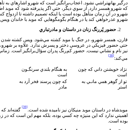
درگير بهانه‏تراشي نشود. اعجاب‌‌برانگيز است که شهرو اشاره‏اي به تأهل
که شهرو همسر دارد. از سوي ديگر، حتي اگر پذيرفته شود که موبد اطلا
شهرو در آن زمان متأهل بوده است يا اينکه تصميم داشته تا ازدواج کن
شهرو عذرخواهي کند يا در هنگام بگومگوهايي که موبد با خاندان ويس و 
حضور پُررنگ زنان در داستان و مادرتباري
قارن، همسر شهرو، در جنگ با موبد کشته مي‏‌شود. ويس کشته شدن پدر
حتي حضور فيزيکي در عروسي دختر و پسرش ندارد. علاوه بر شهرو، داية
نيز نام و نشاني نيست. حضور کم‏‌رنگ پدران سؤال‌‌برانگيز است. زماني 
[38]
مي‌‌کند:
نژاد خويشتن داني که چون
به هنگام بلندي سرنگـون
است
است
تو از گوهر همي مانـي به
که چون پرسند فخر آرد به
استر
مادر
[39]
موبدشاه در داستان موبد منيکان نيز ناميده شده است.
گفته‌‌اند که
اهميتي ندارد که اين منيژه چه کسي بوده، بلکه مهم اين است که در زما
بوده است.