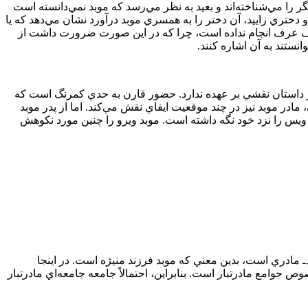
را مي‏‌شناخته‌‏اند و بعيد به نظر مي‌‏رسد که موبد نمي‏‌دانسته است
دختري زاييد، آن دختر را به همسري موبد درآورد نشان مي‌‏دهد که يا
ي خلاف عرف انجام نداده است، چرا که در اين صورت ضرورت داشت از
نستند به آن اشاره کنند.
در داستان نقشي بر عهده ندارد. حضور قارن به حدي کم‏رنگ است که
ر موبد نيز در چند موقعيت ايفاي نقش مي‏‌کند. اما از پدر موبد
چرا ويس را نزد خود نگه داشته است. موبد ويرو را چنين مورد نکوهش
ـ مادري است، بدين معني که موبد فرزند منيژه است. در اينجا
جوامع مادرتبار است. بنابراين، احتمالاً جامعه جامعه‌‏اي مادرتبار