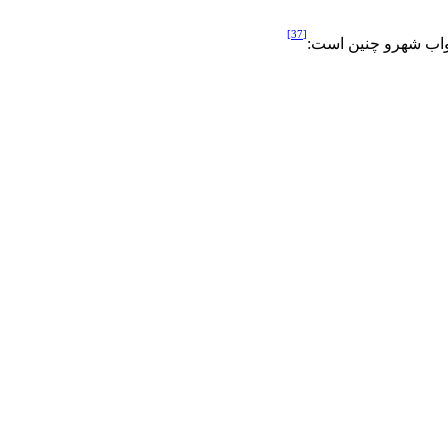
[37]
 جواب شهرو چنين است: