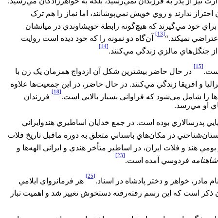
رث نيز از پدر به فرزندان نمي‌‏رسيد، بلکه به خواهرزادگان مي‏‌رسيد.
حتراز ندارند و روي خويش نمي‏‌پوشانند، اما نماز را هم ترک
راي خود مي‌گيرند که هيچ‏‌گونه رابطة خويشاوندي در ميانشان
[13]
تراضي نمي‏کند.‌‌“
آن‌‌گاه دو نمونه را که خود ديده است روايت
[14]
ز جنگل‌‏هاي مالزي زندگي مي‌‏کنند.
[15]
است.
در حال حاضر بيشترين شکل آن ازدواج همزمان يک زن با
ا و افريقا زندگي مي‌‏کنند. در حال حاضر، در اين جمعيت‌ها علاوه
[18]
فرزندان
اي او مي‌‏رسد.
واروپايي پدرسالاري بوده است. در جمع خدايان اساطيري هندوايراني
ان‌‏شناختي در مکان‌‏هاي باستاني متعلق به دورة ماقبل تاريخ فلات
ومي هند و فلات ايران، در اساطير متأخر هندي و ايراني الهه‌‏ها و
[23]
شاهنامه
فردوسي آمده است.
[25]
 مادر، خواهر و دختر پادشاه در اسناد.
هر فرمانرواي ايلامي
ذکر است که اين رسم رفته‌‌رفته دستخوش تغيير ‏شد و اهميت تبار