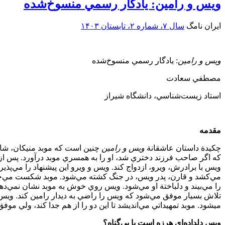
ويس و رامين: يادگار رسمي منسوخ‌‌شده
ایران نامگ
سال ۷، شماره ۲، تابستان ۱۴۰۳
ويس و رامين
: يادگار رسمي منسوخ‌‌شده
مصطفي سعادت
استاد زيست‌‌شناسي، دانشگاه شيراز
مقدمه
چکيدة داستان عاشقانة
ويس و رامين
چنين است که موبد منيکان، شاه مر
که اگر صاحب فرزند دختري شد، او را به همسري موبد درآورد. پس از چ
ويس با برادرش، ويرو، ازدواج کند. ويس و ويرو اين پيشنهاد را مي‌‏پذي
مي‏‌کشد و قارن، پدر ويس، در جنگ کشته مي‌شود. موبد شکست مي‏‌خور
را مي‌‏بيند و دل‏باختة او مي‌‏شود. ويس روي خوش به موبد نشان نمي‌
تلاش بسيار موفق مي‌شود که ويس را راضي به ديدار رامين کند. ويس و ر
مي‏شود. موبد تمهيداتي مي‏‌انديشد تا اين دو را از هم جدا کند، ولي 
ويس دلداده‌‌اي هرزه است يا بي‌گناه؟