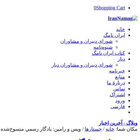
0
Shopping Cart
خانه
ایران‌ نامگ
شورای دبیران و مشاوران
شیوه‌نامه
کتاب ایران‌ نامگ
دیار
شورای دبیران و مشاوران دیار
خبرنامه
منابع
دربارۀ ما
تماس
اشتراک
ورود
فارسی
وبلاگ - آخرین اخبار
مکان شما:
خانه
/
جستارها
/
ويس و رامين: يادگار رسمي منسوخ‌‌شده