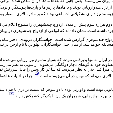
 ايران مي‌زيستند، يعني جايي که بعدها مادها در آن ساکن شدند، برخي 
نژاد هندواروپايي بودند و با مادها، پارس‌‏ها و پارت‌‏ها پيوستگي و نزدي
ستند نيز داراي تشکيلاتي اجتماعي بودند که بر مادرسالاري استوار بود
 دوم هزارة سوم پيش از ميلاد، ازدواج چندشوهري را ممنوع اعلام مي‏‌کن
جود داشته است. نشان داده‌‌اند که انواعي از ازدواج چندشوهري در يون
اج چندشوهري گزارش شده است. خواستگاران دروپدي، دختر شاه پانچال
سابقه خواهد شد. از ميان خيل خواستگاران، پهلواني با نام ارجن در تي
ران نه تنها پذيرفتني نبوده، که بسيار مذموم نيز ارزيابي مي‏‌شده اس
ضاوت خود به گونه‌‏اي دچار دوگانگي مي‏‌شوند. از سويي به نظر مي‌‏ر
ودگي مبرا کند. حتي به نظر مي‌‏رسد که شاعر کار ويس را قابل سرزنش
[35]
الاري مي‌‏داند که ويس در آن مي‌‏زيسته است.
چرا در ادبيات عاشقا
وني بوده است و او زني بوده با دو شوهر که نسبت برادري با هم داشته‌
[36]
چنين خانواده‏‌هايي، شوهران يک زن با يکديگر کشمکش دارند.