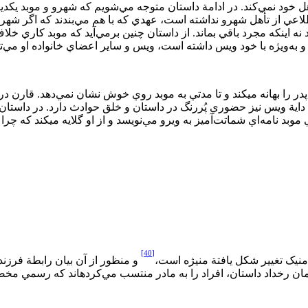
 خود نمي‏‌کند. در ادامة داستان متوجه مي‏‌شويم که شهرو و موبد يکديگر 
عي از تأهل شهرو نداشته است، عهدي که با هم مي‌‏بندند که اگر شهرو 
د نه اينکه مجرد باقي ‏بماند. از داستان چنين برمي‌‏آيد که موبد کار
به‌‌ويژه با خود ويس داشته است، ويس و ساير اعضاي خانواده او مي‌توا
 را بهانه مي‏کند و تا مدتي به موبد روي خوش نشان نمي‏‌دهد. قارن 
 ويس نيز حضوري پُررنگ در داستان و خلق حوادث دارد. در داستان، ماد
موبد نامه‏‌اي شماتت‏‌آميز به ويرو مي‏‌نويسد و از او گلايه مي‏کند که 
[40]
 منيک تغيير شکل يافتة منيژه است،
و منظور از آن بيان رابطة فرزند
ن رخداد داستان، افراد را به مادر منتسب مي‌‏کرده‏اند که رسمي مخصوص 