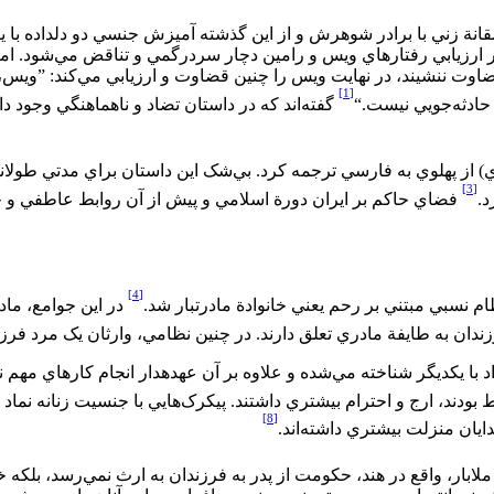
قانة زني با برادر شوهرش و از اين گذشته آميزش جنسي دو دلداده با
ر ارزيابي رفتارهاي ويس و رامين دچار سردرگمي و تناقض مي‌‏شود. اما
ه قضاوت ننشيند، در نهايت ويس را چنين قضاوت و ارزيابي مي‌‏کند: ”ويس
[1]
ادثه‏‌جويي نيست.‌‌“
گفته‌‌اند که در داستان تضاد و ناهماهنگي وجود
 از پهلوي به فارسي ترجمه کرد. بي‏‌شک اين داستان براي مدتي طولاني 
[3]
د.
فضاي حاکم بر ايران دورة اسلامي و پيش از آن روابط عاطفي و جنس
[4]
م نسبي مبتني بر رحم يعني خانوادة مادرتبار شد.
در اين جوامع، ما
ندان به طايفة مادري تعلق دارند. در چنين نظامي، وارثان يک مرد فرزندان 
با يکديگر شناخته مي‌‏شده و علاوه بر آن عهده‏دار انجام کارهاي مهم ني
ودند، ارج و احترام بيشتري داشتند. پيکرک‌‏هايي با جنسيت زنانه نماد 
[8]
يان منزلت بيشتري داشته‌‏اند.
بار، واقع در هند، حکومت از پدر به فرزندان به ارث نمي‌‏رسد، بلکه خوا