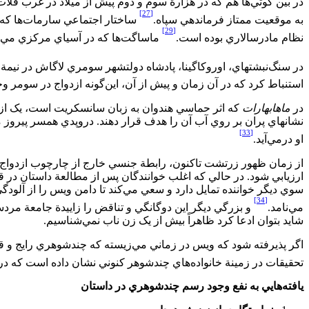
در بين گوتي‌‏ها هم که در هزارة سوم و دوم پيش از ميلاد در غرب فلات
[27]
به موقعيت ممتاز فرماندهي سپاه.
ساختار اجتماعي سارمات‌‏ها که از 
[29]
نظام مادرسالاري بوده است.
ماساگت‌‏ها که در آسياي مرکزي مي‌‏زي
در سنگ‌‌نبشته‏اي، اوروکاگينا، پادشاه دولت‏شهر سومري لاگاش در نيمة
استنباط کرد که در آن زمان و پيش از آن، اين‌‏گونه ازدواج در سومر و
در
ماهابهارات
که اثر حماسي هندوان به زبان سانسکريت است، يک ازدو
نشان‏هاي پران بر روي آب آن را هدف قرار دهند. دروپدي همسر پيروز م
[33]
او درمي‌‏آيد.
از زمان ظهور زرتشت تاکنون، رابطة جنسي خارج از چارچوب ازدواج در اي
ارزيابي شود. در حالي ‏که اغلب خوانندگان پس از مطالعة داستان در ق
سوي ديگر خواننده تمايل دارد و سعي مي‌‏کند تا دامن ويس را از آل
[34]
مي‌‏نامد.
و بزرگي ديگر اين دوگانگي و تناقض را زاييدة جامعة مردس
شايد بتوان ادعا کرد ظاهراً بيش از يک زن ناب نمي‌‏شناسيم.
اگر پذيرفته شود که ويس در زماني مي‏‌زيسته که چندشوهري رايج و قان
تحقيقات در زمينة خانواده‌‏هاي چندشوهر کنوني نشان داده است که در 
يافته‏‌هايي به نفع وجود رسم چندشوهري در داستان