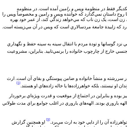
 يکديگر فقط در منظومة
ويس و رامين
آمده است. در منظومه
 روح داستان نمي‌‏گذارد که خواننده ويس و رامين و مخصوصاً ويس را
، زن است، يک زن ناب که مي‌‏خواهد زندگي کند، از عمر خود بهره
 دارد که زاييدة جامعة مردسالاري است که ويس در آن مي‌‏زيسته است.
نزد گوسان‏ها و تودة مردم با انتقال سينه به سينه حفظ و نگهداري
ي خارج از چارچوب خانواده را برنمي‏‌تابيد. بنابراين، مشروعيت
در سررشته و منشأ خانواده و ضامن پيوستگي و بقاي آن است. ارث
[5]
او نيستند، بلکه خواهرزاده‌‏ها يا خاله ‏زاده‏‌هاي او هستند.
ز بوده و بنابراين در اجتماع از موقعيت و قدرت ويژه‌‏اي برخوردار
الهه باروري بودند. الهه‏‌هاي باروري در اغلب جوامع براي مدت طولاني
[9]
هرزاده آن را از دايي خود به ارث مي‌‏برد.
او همچنين گزارش