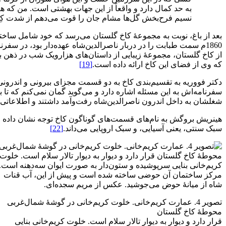
به حد کمال دارد و واقعاً از این جهات بهشتی است. من که هر 
نسیم فرح‌بخش گل‌ها مشام جان را قوت می‌دهم از شدت کِ
1860م سمت طبابت را در دربار ناصرالدین‌شاه عهده‌دار بود، در سفرنامۀ خود که در ایران با نام
از کاخ گلستان، مجموعۀ زیبایی از داستان‌های هزار‌و‌یک شب در ذهن
که وی از فضای این کاخ ارائه داده است.
[19]
دکتر فووریه به تقسیم‌بندی کاخ به دو قسمت مجزای بیرونی و اندرون
سفرنامه‌اش به این مسئله اشاره دارد و می‌گوید گمان نمی‌کنم که تا به
شغلشان به داخل اندرون ناصرالدین‌شاه رفت‌وآمد داشتند و اطلاعاتی 
هینریش بروگش به نام‌های قسمت‌های گوناگون کاخ توجه نشان داده و آنها
سبک سنتی، یعنی آسیایی، و سبک اروپایی می‌داند.
[22]
تصویر 4. عمارت کریم‌خانی. خلوت کریم‌خانی در گوشۀ شمال‌غربی
محوطۀ کاخ گلستان
قرار دارد و دیوار به دیوار تالار سلام است. خلوت کریم‌خانی بنایی