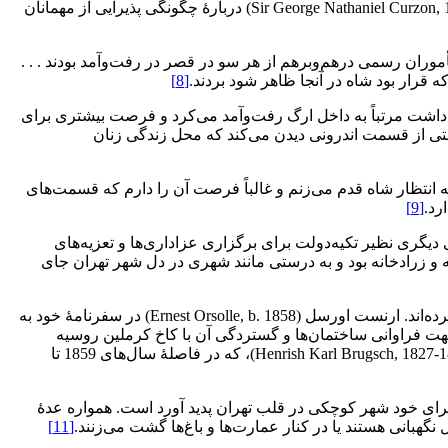
گلستان برگزار می‌شد و در آن هیئت‌های سیاسی خارجی به حضور شاه رسیده و فرا‌رسیدن نوروز را تبریک می‌گفتند. جرج کرزن (Sir George Nathaniel Curzon, 1859-1925) دربارۀ چگونگی پذیرایی از مهمانان
وران رسمی درهم‌و‌برهم از هر سو در قصر در رفت‌وآمد بودند . . .
که قرار بود شاه در آنجا ظاهر شود بردند.
[8]
لدین‌شاه، به علت شغل خاصی که داشت مرتباً به داخل ارگ رفت‌وآمد می‌کرد و فرصت بیشتری برای
ی از قسمت اندرونی دیدن می‌کند که محل زندگی زنان
نتظار شاه قدم می‌زنم و غالباً فرصت آن را دارم که قسمت‌های
رد.
[9]
گری نظیر تکیه‌دولت برای برگزاری عزاداری‌ها و تعزیه‌های
 و زرادخانه بود و به‌ درستی مانند شهری در دل شهر تهران جای
جهانگردان و مأموران اروپایی که از نزدیک ارگ را مشاهده کرده‌اند نیز در نگاه نخست به گستردگی و کثرت ساختمان‌های داخل ارگ اشاره کرده‌اند. ارنست اورسل (Ernest Orsolle, b. 1858) در سفرنامۀ‌ خود به
ت فراوانی ساختما‌ن‌ها و گستردگی آن با کاخ کرملین روسیه
هینریش بروگش (Henrish Karl Brugsch, 1827-1894)، که در فاصلۀ سال‌های 1859 تا
ش برای خود شهر کوچکی در قلب تهران پدید آورد است. همواره عدۀ
گهبانی هستند یا در کنار عمارت‌ها و باغ‌ها گشت می‌زنند.
[11]