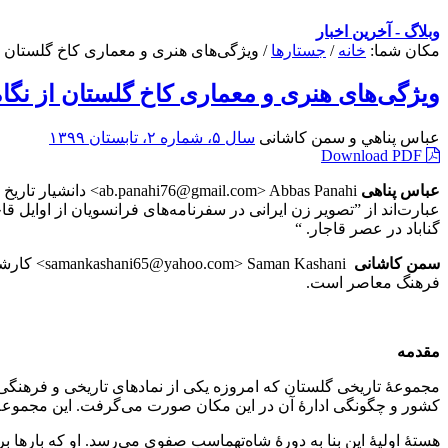
وبلاگ - آخرین اخبار
مکان شما:
خانه
/
جستارها
/
ویژگی‌های هنری و معماری کاخ گلستان از
ویژگی‌های هنری و معماری کاخ گلستان از نگا
عباس پناهي و سمن کاشانی
سال ۵، شماره ۲، تابستان ۱۳۹۹
Download PDF
عباس پناهی
.com> Abbas Panahi
عبارت‌اند از ”تصویر زن ایرانی در سفرنامه‌های فرانسویان از اوایل قا
گناباد در عصر قاجار. “
سمن کاشانی
n Kashani
فرهنگ معاصر است.
مقدمه
مجموعۀ تاریخی گلستان که امروزه یکی از نمادهای تاریخی و فرهنگی پ
کشور و چگونگی ادارۀ آن در این مکان صورت می‌گرفت. این مجموعۀ پ
هستۀ اولیۀ این بنا به دورۀ شاه‌تهماسب صفوی می‌رسد. او که بارها بر