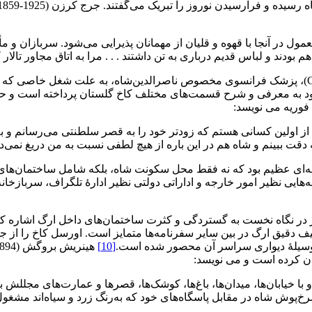
 در آنجا با قهوه و قلیان از مهمانان پذیرایی می‌شود. سربازان و مأم
ودند و لباس قدیم درباری به تن داشتند . . . مرا به اتاق مجاور تالار 
دراین میان، افرادی همچون دکتر فووریه (Gerard February, 1842-1926)، پزشک فرانسوی مخصوص ناصرا
ود به معرفی و شرح قسمت‌های مختلف کاخ گلستان پرداخته است و حت
 فوریه می نویسد:
لین کسانی هستم که زودتر خود را به قصر سلطنتی می‌رسانم و به ا
ه دقت ببینم و شاه هم در این باره از هیچ لطفی نسبت به من دریغ نمی‌دا
‌ای عظیم بود که نه فقط محل سکونت شاه، بلکه شامل ساختمان‌های دی
هایی نظیر امور خارجه و اداراتی دولتی نظیر ادارۀ تلگراف، سربازخانه
 دقیق ارگ در بین سایر سفرنامه‌ها متمایز است. اورسل کاخ را از جه
 وسیلۀ دیواری سراسر آن محصور شده است.
[10]
و با خیابان‌ها، میدان‌ها، باغ‌ها، کوشک‌ها، قصرها و عمارت‌های مجلل
خ‌پوش شاه در مقابل پاسگاه‌های خود که به‌رنگ زرد و سیاه‌اند مشغول ن