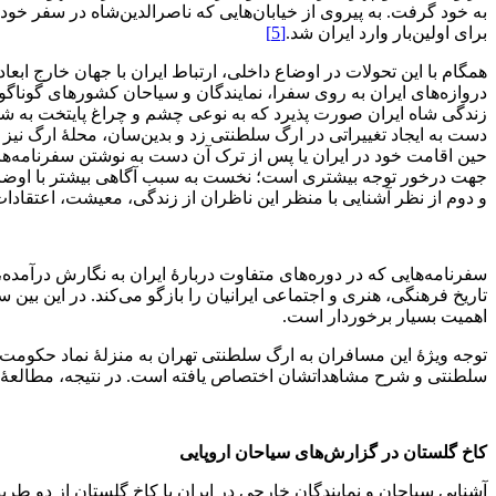
به خود گرفت. به پیروی از خیابان‌هایی که ناصرالدین‌شاه در سفر خود
برای اولین‌بار وارد ایران شد.
[5]
همگام با این تحولات در اوضاع داخلی، ارتباط ایران با جهان خارج اب
دروازه‌های ایران به روی سفرا، نمایندگان و سیاحان کشورهای گوناگ
زندگی شاه ایران صورت پذیرد که به نوعی چشم و چراغ پایتخت به ش
دست به ایجاد تغییراتی در ارگ سلطنتی زد و بدین‌سان، محلۀ ارگ نیز ب
حین اقامت خود در ایران یا پس از ترک آن دست به نوشتن سفرنامه‌هایی 
جهت درخور توجه بیشتری است؛ نخست به سبب آگاهی بیشتر با اوضاع و
و دوم از نظر آشنایی با منظر این ناظران از زندگی، معیشت، اعتقادات
سفرنامه‌هایی که در دوره‌های متفاوت دربارۀ ایران به نگارش درآمده،
تاریخ فرهنگی، هنری و اجتماعی ایرانیان را بازگو می‌کند. در این بین
اهمیت بسیار برخوردار است.
توجه ویژۀ این مسافران به ارگ سلطنتی تهران به منزلۀ نماد حکومت و
سلطنتی و شرح مشاهداتشان اختصاص یافته است. در نتیجه، مطالعۀ این م
کاخ گلستان در گزارش
های سیاحان اروپایی
آشنایی سیاحان و نمایندگان خارجی در ایران با کاخ گلستان از دو ط