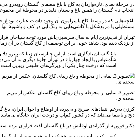
در مرحلۀ بعدی، تازه‌واردان به کاخ با باغ مصفای گلستان رو‌به‌رو م
انتخاب نام گلستان را همین باغ و بستان دلپذیر در محوطۀ این مجموعه 
باغچه‌هایی که در وسط کاخ یا پیرامون آن وجود داشت عبارت بود از 
مستطیلی یا مربع‌شکل با کاشی‌هایی به رنگ آبی در کف و پاشویۀ‌ آنها 
از نزدیک دیده بود، شاهد خوبی بر این توصیف از کاخ گستان در آن زمان
باغ گلستان یادگاری است از این چنارستان زیبا که پیترو دلا 
شاه‌عباس با ایجاد چهارباغ در تهران جلوۀ دیگری به آن می‌د
است که درخت چنار یکی از ویژگی‌های طبیعی زیبایی است که
تصویر 3. نمایی از محوطه و باغ زیبای کاخ گلستان. عکس از مریم
سجده‌ای.
کرزن به‌رغم انتقادهای صریح و بی‌پرده از اوضاع و احوال ایران، باغ 
دنج و باصفا می‌داند که در کشور کم‌آب و درخت ایران جایگاه بی‌مانندی
دکتر فووریه از گذراندن اوقاتش در باغ گلستان لذت فراوان برده است
کسی که در این سرزمین خشک و این هوای سوزان از گرما و خشک