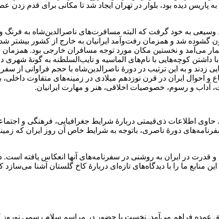
 به پاریس دیده بود، بلوار در تهران ایجاد شد تا مکانی برای قدم زدن
عاد وسیعی به خود گرفت که البته مسافرت‌های ناصرالدین‌شاه به فرنگ و
ون گشوده شد و همزمان رفت‌وآمد ایرانیان به خارج از کشور بیشتر شد
مار می‌آمد و نخستین مکان مورد توجه مسافران خارجی بود. همزمان
ا داشتن کوچه‌هایی با نام‌های الماسیه و نایب‌السلطنه ‌به ‌گونۀ شهری
زدند و به این ترتیب در دورۀ ناصرالدین‌شاه با حجم فراوانی از سفرنام
 احوال ایران در قرن نوزدهم میلادی در زمینه‌های متفاوت داخلی، 
، آداب ‌و رسوم، خصوصیات اخلاقی، هنر و مهارت ایرانیان.
 حاوی اطلاعات ذی‌قیمتی دربارۀ‌ شرایط جغرافیایی، فرهنگی و اجتماعی
 سفرنامه‌های دورۀ ناصری، باتوجه به شرایط خاص آن روز ایران که زمین
 قدرت در ایران به‌ روشنی در سفرنامه‌های آنها انعکاس یافته است. در
نابع ما را با دیدگاه‌های تازه‌ای دربارۀ کاخ گلستان آشنا می‌سازد 
ریق عمده فراهم می‌آمد. نخست با حضور در مراسم سلام رسمی نوروز که 