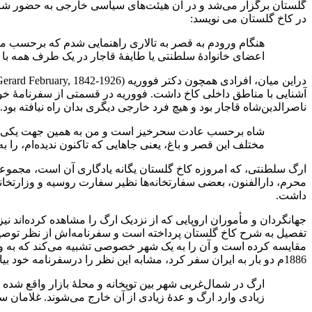
در کاخ گلستان می نویسد:
هنگام ورودم به قصر به تالاری راهنمایی شدم که برحسب معمول
اعضای خانوادۀ سلطنتی یا طایفۀ قاجار در یک طرف همه با ‌هم ب
آشنایی با مناطق داخلی کاخ داشت. فووریه در قسمتی از سفرنامۀ خ
ناصرالدین‌شاه قاجار بود و هیچ‌ فرد خارجی دیگری بدان راه نیافته بود.
شاه برحسب عادت سحرخیز است و من به همین جهت یکی از او
مختلف این قصر و باغ، یعنی جاهایی که تاکنون ندیده‌ام، را ب
ارگ سلطنتی، که امروزه کاخ گلستان یگانه یادگاری آن است، مجموعه
محرم، دارالفنون، بعضی سفارتخانه‌ها نظیر سفارت روسیه و وزارتخانه‌
داشت.
‌تفصیل به شرح کاخ گلستان پرداخته است و سفرنامه‌اش از نظر توصیف
مقایسه کرده است و آن را به یک شهر خصوصی تشبیه می‌کند که به
1886م دو بار به ایران سفر کرد، مشابه این نظر را درسفرنامه ‌خود بیان کرده است و می نویسد:
ارگ در شمال‌غربی شهر بین توپخانه و محلۀ بازار واقع شده 
زیادی وارد ارگ و عدۀ زیادی از آن خارج می‌شوند. غلامان سر