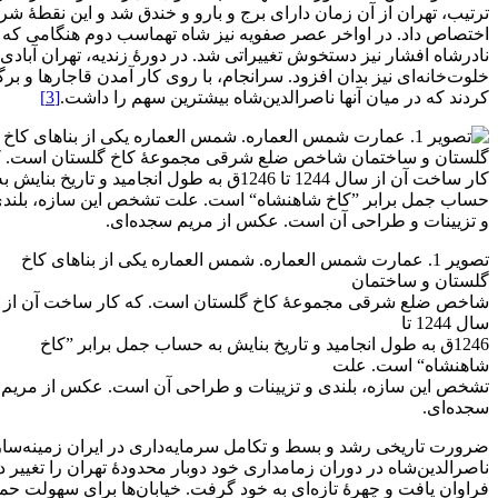
ترتیب، تهران از آن زمان دارای برج‌ و بارو و خندق شد و این نقطۀ شر
اختصاص داد. در اواخر عصر صفویه نیز شاه تهماسب دوم هنگامی که در 
نادرشاه افشار نیز دستخوش تغییراتی شد. در دورۀ زندیه، تهران آبادی
خلوت‌خانه‌ای نیز بدان افزود. سرانجام، با روی کار آمدن قاجارها و ب
کردند که در میان آنها ناصرالدین‌شاه بیشترین سهم را داشت.
[3]
تصویر 1. عمارت شمس العماره. شمس العماره یکی از بناهای کاخ
گلستان و ساختمان
شاخص ضلع شرقی مجموعۀ کاخ گلستان است. که کار ساخت آن از
سال 1244 تا
1246‌ق به طول انجامید و تاریخ بنایش به حساب جمل برابر ”کاخ
شاهنشاه“ است. علت
تشخص این سازه، بلندی و تزیینات و طراحی آن است. عکس از مریم
سجده‌ای.
ضرورت تاریخی رشد و بسط و تکامل سرمایه‌داری در ایران زمینه‌سا
ناصرالدین‌شاه در دوران زمامداری خود دوبار محدودۀ تهران را تغییر دا
فراوان یافت و چهرۀ تازه‌ای به خود گرفت. خیابان‌ها برای سهولت حم