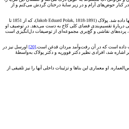
ن در کنار حوض‌های آرام و در زیر سایۀ درختان گردش می‌کنم و از
بعد از باغ، نوبت به مجموعۀ کاخ گلستان می‌رسد که خود شامل ساختمان‌ها و تالارهای متعدد است که در زمان ناصرالدین‌شاه تغییراتی در آنها داده شد. پولاک (Jakob Eduard Polak, 1818-1891)، که از 1851 تا
بارۀ تقسیم‌بندی فضای کلی کاخ به دست می‌دهد. در توصیف او
، پرده‌های نقاشی و گچ‌بری مجموعه‌ای از توصیفات دل‌انگیزی است
قت داده است که در آن رفت‌وآمد مردان قدغن است.
[20]
اورسل نیز در
ر اشاره شد، افرادی نظیر دکتر فووریه و دکتر پولاک به‌واسطۀ
ماره. او معماری این بناها و تزئینات داخلی آنها را نیز تلفیقی از