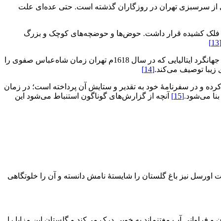
نه‌ای از سرسبزی تهران در روزگاران گذشته است. حتی عده‌ای علت
به ‌فلک کشیده قرار داشت. حوض‌ها و حوضچه‌های کوچک و بزرگ
[13
تهران از قدیم‌ترین ایام به‌ سال سرسبزی‌اش مورد توجه سیاحان قرار گرفته است. توضیحات پیترو دلا واله (Pietro Della Walle, 1586-1652)، جهانگرد ایتالیایی که در سال 1618م تهران زمان شاه‌عباس صفوی را
 زیبا توصیف می‌کند.
[14]
ار کرده و در سفرنامۀ خود به تقدیر و ستایش آن پرداخته است؛ در زمان
نا می‌شود.‌
[15]
آنچه از گزارش‌های گوناگون استنباط می‌شود این
اورسل نیز باغ گلستان را شایستۀ نامش دانسته و آن‌ را خلوتگاهی
راوانی آب مغتنم‌‌اند به ‌خوبی درک می‌کند و گلستان این مزایا را