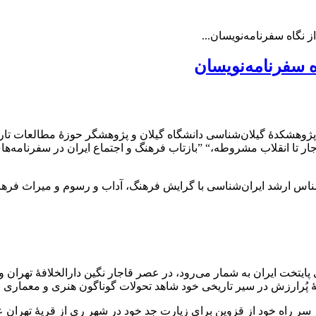
 نگاه سفرنامه‌نویسان...
ه سفرنامه‌نویسان
ab.panahi76@gmail> دانشیار تاریخ پژوهشکدۀ گیلان‌شناسی دانشگاه گیلان و پژوهشگر ح
جار تا انقلاب مشروطه،“ ”بازتاب فرهنگ و اجتماع ایران در سفرنامه‌های
samankashani65@yahoo.com>‌ Sama> کارشناس ارشد ایران‌شناسی با گرایش فرهنگ، آداب 
ایتخت ایران به شمار می‌رود، در عصر قاجار نگین دارالخلافۀ تهران 
ُرارزش در سیر تاریخی خود شاهد تحولات گوناگون هنری و معماری بو
 سر راه خود از قزوین برای زیارت جد خود در شهر ری از قریۀ تهران عب