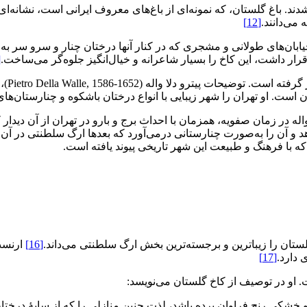
ی‌شدند. باغ گلستان، که نمونه‌ای از باغ‌های معروف ایرانی است، نشا
می‌دانند.
[12]
خیابان‌های طولانی و مشجری که در کنار آنها درختان چنار و سرو سر 
قرار داشت، این کاخ را بسیار شاعرانه و خیال‌انگیز جلوه‌گر می‌ساخت.
]
 است. او تهران را شهر زیبایی با انواع درختان باشکوه و چنارستان‌های
واله در زمان صفویه، همزمان با احداث برج‌ و بارو در تهران از آن دید
هد و آن را به‌صورت چنارستانی درمی‌آورد که بعدها ارگ سلطنتی در آن ب
 با فرهنگ و طبیعت این شهر تاریخی پیوند یافته است.
گلستان را زیباترین و برجسته‌ترین بخش ارگ سلطنتی می‌داند.
[16]
ارنست 
 دارد.
[17]
. او در توصیف از کاخ گلستان می‌نویسد:
ی رنج فراوان برده باشد، لذت چنین منازلی را که از سایۀ درختان و ف