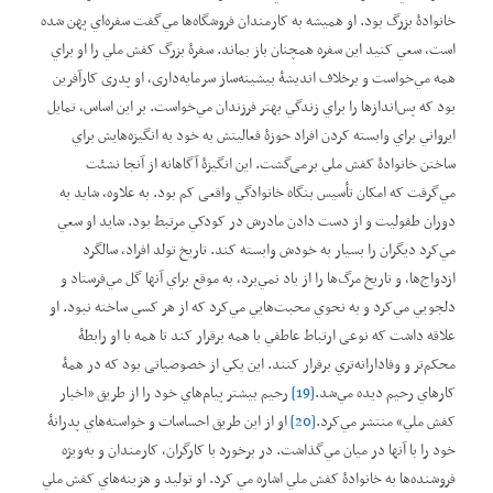
خانوادۀ بزرگ بود. او هميشه به کارمندان فروشگاه‌ها مي‌گفت سفره‌اي پهن شده
است، سعي کنيد اين سفره همچنان باز بماند. سفرۀ بزرگ کفش ملي را او براي
همه مي‌خواست و برخلاف انديشۀ بيشينه‌ساز سرمايه‌داری، او پدری کارآفرين
بود که پس‌اندازها را براي زندگي بهتر فرزندان مي‌خواست. بر اين اساس، تمايل
ايرواني براي وابسته کردن افراد حوزۀ فعاليتش به خود به انگيزه‌هايش براي
ساختن خانوادۀ کفش ملي برمی‌گشت. اين انگيزۀ آگاهانه از آنجا نشئت
مي‌گرفت که امکان تأسيس بنگاه خانوادگي واقعی کم بود. به علاوه، شاید به
دوران طفوليت و از دست دادن مادرش در کودکي مرتبط بود. شايد او سعي
مي‌کرد ديگران را بسیار به خودش وابسته کند. تاریخ تولد افراد، سالگرد
ازدواج‌ها، و تاريخ مرگ‌ها را از ياد نمي‌برد، به موقع براي آنها گل مي‌فرستاد و
دلجويي مي‌کرد و به نحوي محبت‌هايي مي‌کرد که از هر کسي ساخته نبود. او
علاقه داشت که نوعی ارتباط عاطفي با همه برقرار کند تا همه با او رابطۀ
محکم‌تر و وفادارانه‌تري برقرار کنند. این يکي از خصوصياتی بود که در همۀ
کارهاي رحيم ديده مي‌شد.
[19]
رحيم بيشتر پيام‌هاي خود را از طريق ”اخبار
کفش ملي“ منتشر مي‌کرد.
[20]
او از اين طريق احساسات و خواسته‌هاي پدرانۀ
خود را با آنها در ميان مي‌گذاشت. در برخورد با کارگران، کارمندان و به‌ويژه
فروشنده‌ها به خانوادۀ کفش ملي اشاره مي کرد. او توليد و هزينه‌هاي کفش ملي