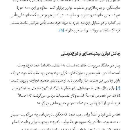
بسیاری روبه‌رو بوده است، از جمله آنكه باید بین انصاف و كارآیی، جانشینی و
شایستگی، و پدرسالاری و عاملیت توازن برقرار کند. علاوه بر این ، سه حوزۀ
نفوذ، یعنی خانواده و تجارت و مالکیت، در کنار هم بر هر بنگاه خانوادگی تأثیر
می‌گذارد و در مقابل، این سه حوزه به نوبۀ خود تحت تأثیر عواملی مانند سنت،
فرهنگ ، قوانین وراثت و دین قرار دارند.
[6]
چالش توازن بیشینه
سازی و نوع
دوستی
پدر در جایگاه سرپرست خانواده نسبت به اعضای خانوادۀ خود نوع‌دوست
است، اما در مقام مدیر و بنیان‌گذار، نگران موفقیت و توسعۀ بنگاه خود در یک
بازار رقابتی نیز هست. لذا والدین باید از شیوه‌های صحیح تجارت پیروی کنند.
[7]
برای مثال، علی خسروشاهی در مقام بنیان‌گذار گروه صنعتی مینو در سال
1338، در خصوص توسعۀ کسب‌و‌کار تصمیمات مهمی می‌گرفت که احتمالاً
فرزندانش از آنها راضی نبوده‌اند. مریم خسروشاهی می‌گوید:
تظاهر نمی‌کرد و اصلاً برایش مهم نبود که دیگران درباره‌اش چه می‌گویند. بسیار
مقتصد بود. مثلاً در یک مورد هزینۀ تولید بالا رفته بود و ما برای رقابت با سایر
محصولات قیمت فروش را پایین آورده بودیم. اما او از من ناراحت بود و