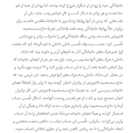
خانوادگی خود را زودتر از دیگران شروع کرده بودند، اما زودتر از بقیه از هم
جدا شدند و هر برادر به دنبال کسب و کار خودش رفت. شاید یکی از
علت‌هایی که برخی از آنها روابط نزدیک‌تری با خانوادۀ سلطنتی داشتند برای
پرکردن خلأ روابط خانوادگی بوده باشد.
[14]
این تجربۀ حاج سیدمحمود
لاجوردی باعث شد وقتی بنگاه خانوادگی‌اش را با شرکت برادر و فرزندانش
تأسیس کرد، نخست پیشنهاد تأسیس بانکی داخلی با نام ”آرجا“ کرد كه مخفف
اول اسم شرکت‌های خانوادگی آنان به نام‌های آرین و جاوید بود که ”بانک
داخلی“‌ شرکت‌های آنها محسوب ‌می‌شد. قرار شد هر نفر از اعضای خانواده كه
پول اضافي داشته باشد آن را به این حساب واريز كند و ۱۲ درصد بهره بگیرد و
در مقابل، این ”بانک داخلی“‌ به شرکت‌های آنها قرض بدهد. این درسی بود که
حاج سیدمحمود لاجوردی از برادران اخوان گرفته بود تا برای پول اضافۀ اعضای
خانواده پیش‌بینی کند. به عقیدۀ حاج سیدمحمود لاجوردی، این کار برادران
اخوان صحیح نبود و باعث از هم پاشیدن وحدت آنها شد. ابتکار تأسیس حساب
آرجا را حاج سيدمحمود برای پایداری شرکت جدید ارائه داد و همگي از آن
استقبال کردند و همۀ اعضای خانواده سرمایۀ نقدی اضافه‌شان را به آن حساب
واریز می‌کردند. بنابراین، تأسیس این حساب توانست تناقص منفعت شخصی و
اتحاد خانوادگی را تا حد زیادی کاهش دهد و از خطری اخلاقی اجتناب شود.