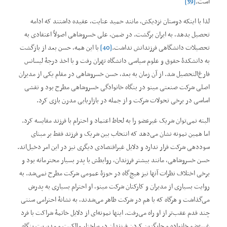
است.
[39]
لذا با اینکه دوستان نزدیکش، مانند حمید عنایت، عقیده داشتند که ادامه
تحصیل بدهد، به ایران برگشت. در ضمن، علی خسروشاهی اصولاً اعتقادی به
تحصیلات دانشگاهی فرزندانش نداشت.
[40]
با این همه، حسن بعد از بازگشت
به دانشکدۀ حقوق و علوم سیاسی دانشگاه تهران رفت و با اخذ درجۀ لیسانس
فارغ‌التحصیل شد. از آن زمان به بعد، حسن خسروشاهی در مقام یکی از مدیران
اصلی شرکت صنعتی مینو در بنگاه خانوادگی خسروشاهی مطرح بود و نقشی
اساسی در برخی تحولات شرکت و از جمله در بازاریابی مدرن بازی کرد.
البته نمی‌توان شریک غیرعضو را به لحاظ اعتماد و احترام با فرزند مقایسه کرد.
اما همین نمونه نشان می‌دهد که انتخاب بین شریک و فرزند فقط بر مبنای
سوددهی شرکت قرار ندارد و دلایل غیراقتصادی دیگری نیز در این امر دخیل‌اند.
حسن خسروشاهی، مانند بیشتر فرزندان، روابطش با پدر بسیار محترمانه بود و
برخی اختلاف نظرات آنها نیز هیچ‌گاه در حوزۀ عمومی شرکت مطرح نمی‌شد. به
روایت بسیاری از مدیران و کارکنان شرکت مینو، او احترام بسیاری به پدرش
می‌گذاشت و هرگاه که با هم در شرکت ظاهر می‌شدند، به نشانۀ احترامی سنتی
چند قدم عقب‌تر از او راه می‌رفت. اینها نمونه‌ای از دلایل خاتمۀ شراکت با فرد
غیرعضو خانواده و جایگزین کردن فرزندان در ساختار مالکیت و مدیریت بنگاه