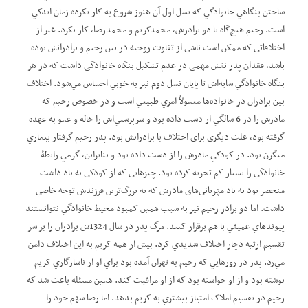
ساختن بنگاهي خانوادگي که نسل اول آن هنوز شروع به کار نکرده زمان اندکي
است. رحيم هيچ‌گاه با دو برادرش، محمدکريم و محمدرضا، کار نکرد. غير از
اختلافاتي که ممکن است ناشي از تفاوت روحيه در بين رحيم و برادرانش بوده
باشد، فقدان پدر نقش مهمی در عدم تشکیل بنگاه خانوادگی داشت که در هر
بنگاه خانوادگي سايه‌اش تا پايان نسل دوم نيز به خوبي احساس مي‌شود. اختلاف
بين برادران در خانواده‌ها معمولاً امري طبيعي است و در خصوص رحيم که
مادرش را در 6 سالگي از دست داده بود و سرپرستي‌اش را خاله و عمو به عهده
گرفته بود، علت دیگری برای اختلاف با برادرانش بود. پدر رحيم گرفتار بيماري
ميگرن بود. در کودکي مادرش را از دست داده بود و بنابراين، گرمي رابطۀ
خانوادگي را بسيار کم تجربه کرده بود. چيزهايي که از کودکي به ياد داشت
منحصر بود به یاد مهرباني‌هاي مادرش که به بزرگ‌ترين فرزندش توجه خاصي
داشت. اما دو برادر رحيم نيز به سبب همين کمبود محيط خانوادگي نتوانستند
پيوندهاي عميقي با هم برقرار کنند. مرگ پدر در سال 1324ش برادران را بر سر
تقسيم ارثيه دچار اختلاف شديدي کرد. بيش از همه کريم به اين اختلاف دامن
مي‌زد. پدر در روزهايي که رحيم به تهران آمده بود براي او از ناسازگاري کريم
نوشته بود و از او خواسته بود که از او مراقبت کند. همين مسئله باعث شد که
رحيم در تقسيم املاک امتياز بيشتري به کريم بدهد. اما رضا سهم خود را