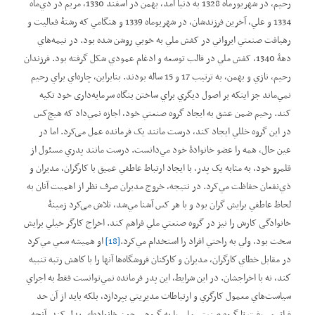
رحيم، در شهريورماه 1328 به دنيا آمد، بهمن در اسفند 1330، مريم در دي‌ماه
1334 و علي، آخرين فرزندشان، در شهريوماه 1339 و هنگامي که رشتۀ فعاليت و
رهيافت صنعتي ايرواني در کفش ملي به خوبي روشن شده بود. در نيمه‌هاي
دهۀ 1340، کفش ملي در قالب توسعه و ادغام عمودي شکل گرفته بود. فرزندان
رحيم، نازي و بهمن، به ترتيب 17 و 15 ساله بودند. بنابراين، چاره‌اي براي رحيم
نمي‌ماند جز اینکه بر اصول ديگري براي ساختن بنگاه سرمايه‌داری خود تکیه
کند. رحيم ضمن عشق به ايجاد گروه صنعتي خود، اجازه نمي‌داد که هيچ‌کس
در اين گروه خللي ايجاد کند، درست مانند يک فرمانده عمل می‌کرد. اما در
عين حال، همه را عضو خانوادۀ خود مي‌دانست. درست مانند پدري مسئول از
قلمرو خود، به مثابه یک پدر، با ايجاد ارتباط عاطفي عميق با کارگران، مديران و
ذي‌نفعان حفاظت مي‌کرد. در نتيجه، خروج مديران صرف نظر از اهميت آنان به
لحاظ عاطفي برايش گران بود و با هر کس آشنا مي‌شد، تلاش می‌کرد زمينۀ
خانوادگی کارش را نیز در گروه صنعتي ملي فراهم کند. اخراج کارگر خيلي برايش
سخت بود، ولي به راحتي افراد را استخدام مي‌کرد.
[18]
او هميشه سعي مي‌كرد
در مقابل خطاي كارگران، مديران و كاركنان فروشگاه‌ها آنها را با كاهش رتبه تنبيه
كند، نه با اخراجشان. در اين شرايط، اين پدر فرمانده نمي‌توانست فقط به اجراي
سياست‌هاي معمول کارگري و ارتباطات مديريتي بپردازد، بلکه بايد از آن حد
فراتر مي‌رفت تا گروه صنعتي ملي را به گروهی چون خانواده‌اي بدل کند. آنچه