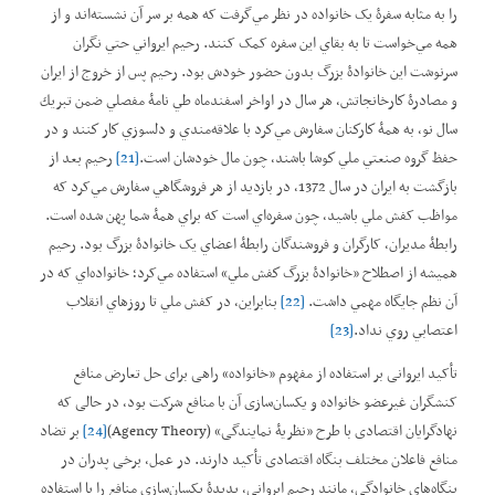
را به مثابه سفرۀ يک خانواده در نظر مي‌گرفت که همه بر سر آن نشسته‌اند و از
همه مي‌خواست تا به بقاي اين سفره کمک کنند. رحيم ايرواني حتي نگران
سرنوشت اين خانوادۀ بزرگ بدون حضور خودش بود. رحيم پس از خروج از ايران
و مصادرۀ كارخانجاتش، هر سال در اواخر اسفندماه طي نامۀ مفصلي ضمن تبريك
سال نو، به ‌همۀ كاركنان سفارش مي‌كرد با علاقه‌مندي و دلسوزي كار كنند و در
حفظ گروه صنعتي ملي كوشا باشند، چون مال خودشان است.
[21]
رحيم بعد از
بازگشت به ايران در سال 1372، در بازدید از هر فروشگاهي سفارش مي‌کرد که
مواظب کفش ملي باشيد، چون سفره‌اي است که براي همۀ شما پهن شده است.
رابطۀ مديران، کارگران و فروشندگان رابطۀ اعضاي يک خانوادۀ بزرگ بود. رحيم
هميشه از اصطلاح ”خانوادۀ بزرگ كفش ملي“ استفاده مي‌کرد؛ خانواده‌اي که در
آن نظم جايگاه مهمي داشت.
[22]
بنابراين، در کفش ملي تا روزهاي انقلاب
اعتصابي روي نداد.
[23]
تأکید ایروانی بر استفاده از مفهوم ”خانواده“ راهی برای حل تعارض منافع
کنشگران غیرعضو خانواده و یکسان‌سازی آن با منافع شرکت بود، در حالی‌ که
نهادگرایان اقتصادی با طرح ”نظریۀ نمایندگی“ (Agency Theory)
[24]
بر تضاد
منافع فاعلان مختلف بنگاه اقتصادی تأکید دارند. در عمل، برخی پدران در
بنگاه‌های خانوادگی، مانند رحیم ایروانی، پدیدۀ یکسان‌سازی منافع را با استفاده