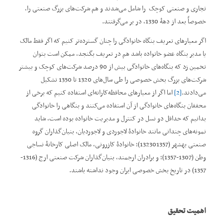
تجاری و صنعتی کوچک را شامل می‌شدند و هم شرکت‌های بزرگ صنعتی را،
خصوصاً بعد از دهۀ 1330، در بر می‌گرفتند.
اگر معیار‌های تعریف بنگاه خانوادگی را چنان گسترده‌تر کنیم که اگر فقط مالک
یا مدیر بنگاه عضو خانواده باشد هم در تعریف بگنجد، ممکن است بتوان
تخمین زد که بنگاه‌های خانوادگی بیش از 90 درصد شرکت‌های کوچک و بیشتر
شرکت‌های بزرگ بخش خصوصی را طی سال‌های 1320 تا 1350 تشکیل
می‌دادند.
[2]
اما اگر از معیارهای محافظه‌کارانه‌ای استفاده کنیم که برخی از
محققان بنگاه‌های خانوادگی از آن استفاده می‌کنند و بنگاهی را خانوادگی
بدانیم که حداقل دو نسل در کنترل و مدیریت خانواده بوده است، شاید
نمونه‌های چندانی مانند خانوادۀ لاجوردی و لاجوردیان، بنیان‌گذاران گروه
صنعتی بهشهر (132301357)؛ خانوادۀ کازرونی، مالک اصلی کارخانۀ نساجی
وطن (1307-1357)؛ و برادران ارجمند، بنیان‌گذاران شرکت صنعتی ارج (1316-
1357) در تاریخ بخش خصوصی ایران وجود نداشته باشند.
اهمیت تحقیق