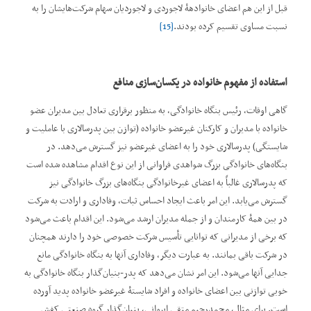
قبل از این هم اعضای خانوادهۀ لاجوردی و لاجوردیان سهام شرکت‌هایشان را به
نسبت مساوی تقسیم کرده بودند.
[15]
استفاده از مفهوم خانواده در یکسان
سازی منافع
گاهی اوقات، رئیس بنگاه خانوادگی، به منظور برقراری تعادل بین مدیران عضو
خانواده با مدیران و کارکنان غیرعضو خانواده (توازن بین پدرسالاری با عاملیت و
شایستگی) پدرسالاری خود را به اعضای غیرعضو نیز گسترش می‌دهد. در
بنگاه‌های خانوادگی بزرگ شواهدی فراوانی از این نوع اقدام مشاهده شده است
که پدرسالاری غالباً به اعضای غیرخانوادگی بنگاه‌های بزرگ خانوادگی نیز
گسترش می‌یابد. این امر باعث ایجاد احساس ثبات، وفاداری و ارادت به شرکت
در بین همۀ کارمندان و از جمله مدیران ارشد می‌شود. این اقدام باعث می‌شود
که برخی از مدیرانی که توانایی تأسیس شرکت خصوصی خود را دارند همچنان
در شرکت باقی بمانند. به عبارت دیگر، وفاداری آنها به بنگاه خانوادگی مانع
جدایی آنها می‌شود. این امر نشان می‌دهد که پدر-‌بنیان‌گذار بنگاه خانوادگی به
خوبی توازنی بین اعضای خانواده و افراد شایستۀ غیرعضو خانواده پدید آورده
است. برای مثال، محمدرحیم متقی ایروانی، بنیان‌گذار گروه صنعتی کفش