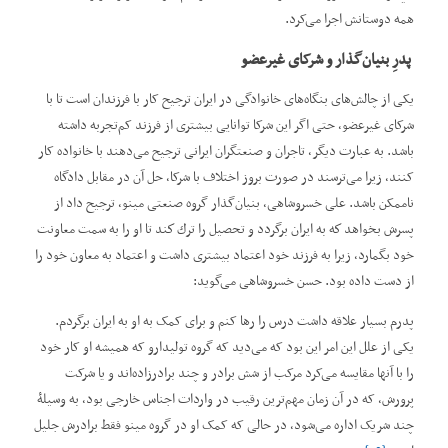
همه دوستانش اجرا می‌کرد.
پدرِ بنیان
گذار و شرکای غیرعضو
یکی از چالش‌های بنگاه‌های خانوادگی در ایران ترجیح کار با فرزندان است تا با
شرکای غیرعضو، حتی اگر این شرکا توانایی بیشتری از فرزند کم‌تجربه داشته
باشد. به عبارت دیگر، تاجران و صنعتگران ایرانی ترجیح می‌دهند با خانواده کار
کنند، زیرا می‌ترسند در صورت بروز اختلاف با شرکا، حل آن در مقابل دادگاه
ناممکن باشد. علی خسروشاهی، بنیان‌گذار گروه صنعتی مینو، ترجیح داد از
پسرش بخواهد كه به ایران برگردد و تحصیل را ترك كند تا او را به سمت معاونت
خود بگمارد، زیرا به فرزند خود اعتماد بیشتری داشت و اعتماد به معاون خود را
از دست داده بود. حسن خسروشاهی می‌گوید:
پدرم بسیار علاقه داشت درس را رها کنم و برای کمک به او به ایران برگردم.
یکی از علل این امر این بود که می‌دید که گروه تولیدارو که همیشه او کار خود
را با آنها مقایسه می‌کرد مرکب از شش برادر و چند برادرزاده‌اند و یا شرکت
پرورش، که در آن زمان مهم‌ترین رقیب در واردات اجناس خارجی بود، به وسیلۀ
چند شریک اداره می‌شود، در حالی ‌که کمک او در گروه مینو فقط برادرش جلیل