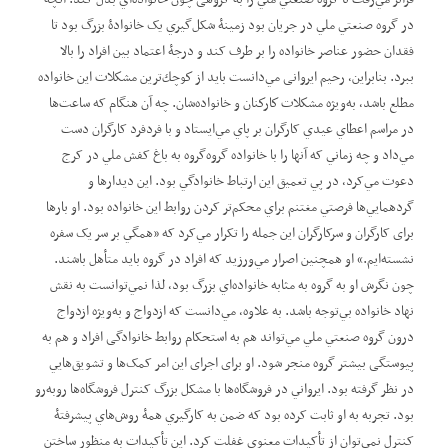
در گروه صنعتي ملي در جريان بود زمينۀ شکل‌گيري یک خانوادۀ بزرگ بود تا
فقدان حضور عناصر خانواده را بر طرف کند و درجۀ اعتماد بين افراد را بالا
ببرد. بنابراين، رحيم ایروانی مي‌دانست بايد از كوچك‌ترين مشكلات اين خانواده
مطلع باشد، به‌ويژه مشكلات كاركنان و خانواده‌شان. چه آن هنگام که ساعت‌ها
در مراسم اعطاي عيدي کارگران بر پاي مي‌ايستاد و با فرد‌فرد کارگران دست
مي‌داد و چه زماني که آنها را با خانواده گروه‌گروه به باغ کفش ملي در کرج
دعوت مي‌کرد، در پي تعميق اين ارتباط خانوادگي بود. اين ديدارها و
گردهمايي‌ها فرصتي مغتنم براي محکم‌تر کردن روابط اين خانواده بود. او بارها
برای کارگران و سرکارگران اين جمله را تکرار مي‌کرد که ”همگي بر سر يک سفره
نشسته‌ايم.“ او همچنین اصرار مي‌ورزيد که افراد در گروه بايد متأهل باشند.
چون نگرش او به گروه به مثابه خانواده‌اي بزرگ بود، لذا نمي‌توانست به نقش
نهاد خانواده بي‌توجه باشد. به علاوه، مي‌‌دانست که ازدواج و به‌ويژه ازدواج
درون گروه صنعتي ملي مي‌تواند هم به استحکام روابط خانوادگی افراد و هم به
پیوستگی بیشتر گروه منجر شود. او برای اجرای این امر کمک‌ها و تشويق‌هايي
در نظر گرفته بود. ايرواني در فروشگاه‌ها با مشکل بزرگ کنترل فروشگاه‌ها روبه‌رو
بود. تجربه به او ثابت کرده بود که ضمن به کارگيري همۀ روش‌هاي پيشرفتۀ
کنترل نمي‌توان از تأکيدات معنوي غفلت کرد. اين تأکيدات به منظور ساختن