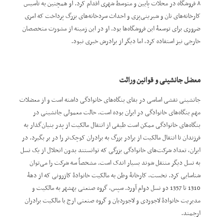
۸ فروشگاه در محلات پایین و متوسط شهری اقدام کرد. او همچنین به تأسیس
کارخانه‌های نان و شیرینی‌پزی و احداث سردخانه‌های بزرگ پرداخت که امری
ضروری برای توسعۀ این فروشگاه‌ها بود. او در این زمینه از مشورت متخصصان
خارجی نیز استفاده کرد، اما دیگر از برادرش خبری نبود.
معضل جانشینی و قوانین وراثت
جانشینی نقشی اساسی در بقای بنگاه‌های خانوادگی داشته است و از معضلات
مهم بنگاه‌های خانوادگی در ایران بوده است. حالت معمولی جانشینی در
بنگاه‌های خانوادگی ممکن است طیفی از انتقال مالکیت از پدر بنیان‌گذار به
فرزندان تا انتقال مالکیت از برادر بزرگ به برادران کوچک‌تر را در بر بگیرد. در
ایران، تعداد شرکت‌های خانوادگی بزرگی که توانستند بدون انحلال از یک نسل
به نسل دیگر منتقل شوند بسیار اندک است. مشخصاً سه شرکت را می‌توان
شناسایی کرد. نخست، کارخانۀ وطن به مالکیت خانوادۀ کازرونی که از دهۀ
1310 تا 1357 دو نسل دوام آورد. سپس، گروه صنعتی بهشهر به مالکیت و
مدیریت خانوادۀ لاجوردی و لاجوردیان و گروه صنعتی ارج با مالکیت برادران
ارجمند.