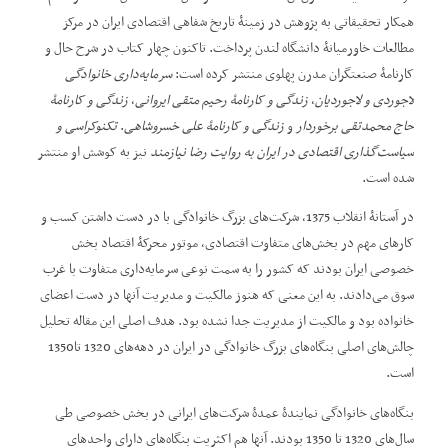
همکار تحقیقاتی به پژوهش در زمینۀ تاریخ شفاهی اقتصادی ایران در مرکز
مطالعات خاورمیانۀ دانشگاه لندن پرداخت. تاکنون چهار کتاب در شرح حال و
کارنامۀ صنعتگران مدرن پهلوی منتشر کرده است:
سرمایه‌داری خانوادگی
لاجوردی و لاجوردیان
،
زندگی و کارنامۀ رحیم متقی ایروانی
،
زندگی و کارنامۀ
حاج محمدتقی برخوردار
و
زندگی و کارنامۀ علی خسروشاهی
.
تکنوکراسی و
سیاست
گذاری اقتصادی در ایران به روایت رضا نیازمند
نیز به کوشش او منتشر
شده است.
در آستانۀ انقلاب 1375، شرکت‌های بزرگ خانوادگی با در دست داشتن کسب و
کارهای مهم در بخش‌های متفاوت اقتصادی، موتور محرکۀ اقتصاد بخش
خصوصی ایران بودند که کشور را به سمت نوعی سرمایه‌داری متفاوت با غرب
سوق می‌دادند. به این معنی که هنوز مالکیت و مدیریت آنها در دست اعضای
خانواده بود و مالکیت از مدیریت جدا نشده بود. هدف اصلی این مقاله تحلیل
چالش‌های اصلی بنگاه‌های بزرگ خانوادگی در ایران در دهه‌های 1320 تا1350
است.
بنگاه‌های خانوادگی نمایندۀ عمدۀ شرکت‌های ایرانی در بخش خصوصی طی
سال‌های 1320 تا 1350 بودند. آنها هم اکثریت بنگاه‌های دارای واحدهای