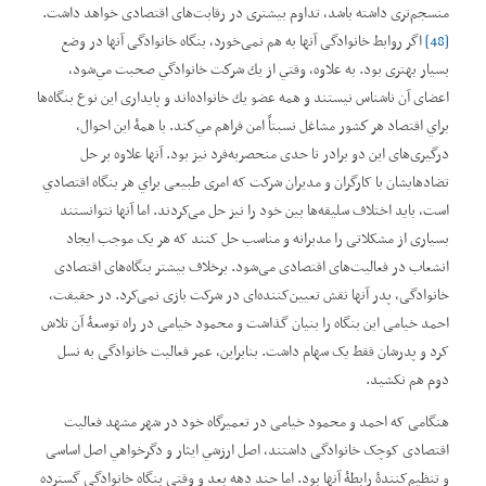
منسجم‌تری داشته باشد، تداوم بیشتری در رقابت‌های اقتصادی خواهد داشت.
[48]
اگر روابط خانوادگی آنها به هم نمی‌خورد، بنگاه خانوادگی آنها در وضع
بسیار بهتری بود. به‌ علاوه، وقتي از يك شركت خانوادگي صحبت مي‌شود،
اعضای آن ناشناس نيستند و همه عضو يك خانواده‌اند و پایداری این نوع بنگاه‌ها
براي اقتصاد هر كشور مشاغل نسبتاً امن فراهم مي‌كند. با همۀ اين احوال،
درگیری‌های اين دو برادر تا حدی منحصربه‌فرد نیز بود. آنها علاوه بر حل
تضادهایشان با کارگران و مدیران شرکت که امری طبیعی براي هر بنگاه اقتصادي
است، باید اختلاف سليقه‌‌ها بین خود را نیز حل ‌می‌کردند. اما آنها نتوانستند
بسیاری از مشکلاتی را مدبرانه و مناسب حل کنند که هر یک موجب ایجاد
انشعاب در فعالیت‌های اقتصادی می‌شود. برخلاف بیشتر بنگاه‌های اقتصادی
خانوادگی، پدر آنها نقش تعیین‌کننده‌ای در شرکت بازی نمی‌کرد. در حقیقت،
احمد خیامی این بنگاه را بنیان گذاشت و محمود خیامی در راه توسعۀ آن تلاش
کرد و پدرشان فقط یک سهام داشت. بنابراین، عمر فعالیت خانوادگی به نسل
دوم هم نکشید.
هنگامی که احمد و محمود خیامی در تعمیرگاه خود در شهر مشهد فعالیت
اقتصادی کوچک خانوادگی داشتند، اصل ارزشي ايثار و دگر‌خواهي اصل اساسی
و تنظیم‌کنندۀ رابطۀ آنها بود. اما چند دهه بعد و وقتی بنگاه خانوادگی گسترده