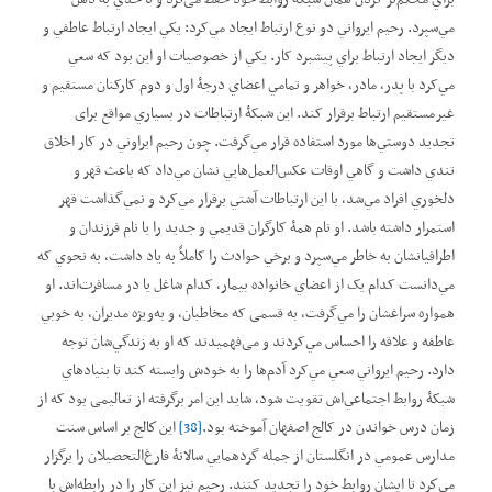
مي‌سپرد. رحيم ايرواني دو نوع ارتباط ايجاد مي‌کرد: يکي ايجاد ارتباط عاطفي و
ديگر ايجاد ارتباط براي پيشبرد کار. يکي از خصوصيات او اين بود که سعي
مي‌کرد با پدر، مادر، خواهر و تمامي اعضاي درجۀ اول و دوم کارکنان مستقيم و
غيرمستقيم ارتباط برقرار کند. اين شبکۀ ارتباطات در بسياري مواقع برای
تجديد دوستي‌ها مورد استفاده قرار مي‌گرفت. چون رحيم ايراوني در کار اخلاق
تندي داشت و گاهي اوقات عکس‌العمل‌هايي نشان مي‌داد که باعث قهر و
دلخوري افراد مي‌شد، با اين ارتباطات آشتي برقرار مي‌کرد و نمي‌گذاشت قهر
استمرار داشته باشد. او نام همۀ کارگران قديمي و جديد را با نام فرزندان و
اطرافيانشان به خاطر مي‌سپرد و برخي حوادث را کاملاً به ياد داشت، به نحوي که
مي‌دانست کدام يک از اعضاي خانواده بيمار، کدام شاغل يا در مسافرت‌اند. او
همواره سراغشان را مي‌گرفت، به قسمی که مخاطبان، و به‌ویژه مدیران، به خوبي
عاطفه و علاقه را احساس مي‌کردند و می‌فهمیدند که او به زندگي‌شان توجه
دارد. رحيم ايرواني سعي مي‌کرد آدم‌ها را به خودش وابسته کند تا بنياد‌هاي
شبکۀ روابط اجتماعي‌اش تقويت شود، شايد این امر برگرفته از تعاليمی بود که از
زمان درس خواندن در کالج اصفهان آموخته بود.
[38]
اين كالج بر اساس سنت
مدارس عمومي در انگلستان از جمله گردهمايي سالانۀ فارغ‌التحصيلان را برگزار
مي‌كرد تا ایشان روابط خود را تجديد کنند. رحيم نيز اين کار را در رابطه‌اش با