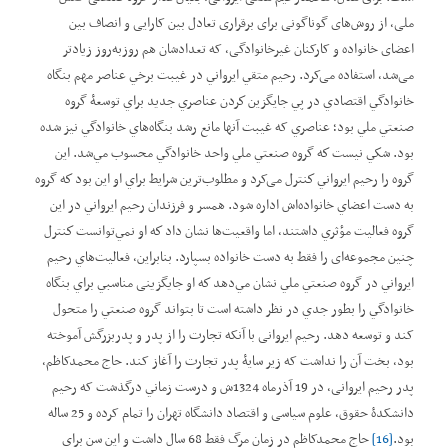
ملی، از روش‌های گوناگونی برای برقراری تعادل بین کارایی و انصاف بین
اعضای خانواده و کارکنان غیرخانوادگی، که تعدادشان هم روزبه‌روز زیادتر
می‌شد، استفاده می‌کرد. رحيم متقي ايرواني در غيبت برخي عناصر مهم بنگاه
خانوادگي اقتصادي در پي جايگزين كردن عناصري جدید براي توسعۀ گروه
صنعتي ملي بود؛ عناصري که غيبت آنها مانع رشد بنگاه‌هاي خانوادگي نيز شده
بود. شكي نيست كه گروه صنعتي ملي واحد خانوادگي محسوب مي‌شد. اين
گروه را رحيم ايرواني كنترل می‌کرد و مطلوب‌ترين شرايط براي او اين بود كه گروه
به دست اعضاي خانواده‌اش اداره شود. همسر و فرزندان رحيم ايرواني در اين
گروه فعاليت مؤثري داشتند، اما واقعيت‌ها نشان داد كه او نمي‌توانست كنترل
چنين مجموعه‌ای را فقط به دست خانواده بسپارد. بنابراين، فعاليت‌هاي رحيم
ايرواني در گروه صنعتي ملي نشان مي‌دهد كه او جایگزینی مناسبي براي بنگاه
خانوادگي را بطور جدي در نظر داشته است تا بتواند گروه صنعتي را متحول
کند و توسعه دهد. رحيم ایروانی با آنکه تجارت را از پدر و پدربزرگش آموخته
بود، بخت آن را نداشت که زير سايۀ پدر تجارت را آغاز کند. حاج محمدکاظم،
پدر رحیم ایروانی، در 19 آذرماه 1324ش و درست زماني درگذشت که رحيم
دانشکدۀ حقوق، علوم سیاسی و اقتصاد دانشگاه تهران را تمام کرده و 25 ساله
بود.
[16]
حاج محمدکاظم در زمان مرگ فقط 68 سال داشت و اين سن براي