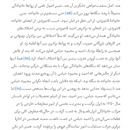
شد، اصل منفعت‌خواهی جایگزین آن شد. تغییر اصول ناشی از روابط خانوادگی
معمولاً با رشد بنگاه‌ها بروز می‌کند.
[49]
حتی منسجم‌ترین خانواده، یعنی
خانوادۀ لاجوردی، از این خطر در امان نبود. حبیب لاجوردی، از اعضای خانواده
لاجوردی، در نامه‌ای به برادرش احمد لاجوردی نسبت به برخی اختلاف‌های
خانوادگی هشدار می‌دهد. او می‌گوید که مثلاً اختلافاتی بین برادران بهبهانی بر
سر کارهای بازرگانی صورت گرفت و به روابط برادری بین آنها لطمه زد. او
همچنین به رابطۀ نزدیک احمد و محمود خیامی اشاره می‌کند که بعد از تلاش
آنها برای به دست آوردن قدرت بیشتر بین آنها اختلاف ایجاد کرد.
[50]
همۀ اینها
نشان می‌دهد که بنگاه‌های خانوادگی بزرگ با چه مشکلاتی درگیر بوده‌اند. یکی
دیگر از چالش‌هایی که احمد و محمود خیامی با آن روبه‌رو شدند ورود اعضای
جدید خانواده به بنگاه بود. اینکه چه دلایلی باعث ایجاد نگرانی محمود خیامی
شد تا پیشنهاد جدایی بدهد به ‌روشنی در این روایت‌ها مشخص نیست،
[51]
اما
می‌دانیم که سعید خیامی، پسر احمد، بعد از اتمام تحصیلات در اواخر تابستان
سال ۱۳۵۰ به ایران برگشت و مدیریت بخشی از امور سفارشات خارجی را در
شرکت خانوادگی ایران‌ناسیونال به دست گرفت، در حالی‌که سفارش کلی برای
قطعات سی‌کی‌دی را احمد خیامی در دست داشت. سعید همچنین در ادارۀ
مرکزی شرکت مسئولیت امور نمایندگان فروش را برعهده گرفت. همین امر یکی