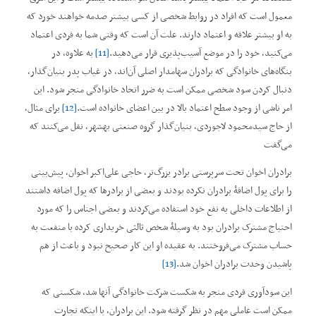
معمول است که افراد در روابط شخصی از کسی بیشتر صدمه خواهند خورد که
به او بیشتر علاقه و اعتماد دارند. علت آن است که وقتی شما به فردی اعتماد
می‌کنید، خود را در موضع آسیب‌پذیری قرار می‌دهید.
[11]
به علاوه، در
بنگاه‌های خانوادگی که برادران سهامدار اصلی آن‌اند، در غیاب پدر بنیان‌گذار،
دنبال کردن سود شخصی ممکن است به ضرر اتحاد خانوادگی منجر شود. این
امر ناشی از وجود سطح اعتماد بالا در بین اعضای خانواده است.
[12]
برای مثال،
از حاج سيدمحمود لاجوردی، بنیان‌گذار گروه صنعتی بهشهر، نقل می‌کنند که
می‌گفت
برادران اخوان تحت سرپرستی برادر بزرگ‌تر، حاجی علی‌اکبر اخوان، پیش‌بینی
را برای پول اضافۀ برادران نکرده بودند و بعضی از برادرها که پول اضافه داشتند
از اطلاعات داخلی به نفع خود استفاده می‌کردند و بعضی اجناس را که مورد
احتیاج مشترک برادران بود به وسیلۀ شخص ثالثی خریداری کرده با منفعت به
حساب مشترک می‌فروختند. به عقیده او این کار صحیح نبود و باعث از هم
پاشیدن وحدت برادران اخوان شد.
[13]
این سودآوری فردی منجر به شکست شرکت خانوادگی آنها شد، شکستی که
ممکن است عاملی مهم در نظر گرفته شود. این برادران، با اینکه تجارت