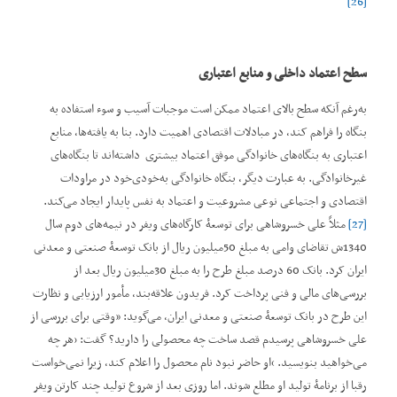
[26]
سطح اعتماد داخلی و منابع اعتباری
به‌رغم آنکه سطح بالای اعتماد ممکن است موجبات آسیب و سوء استفاده به
بنگاه را فراهم کند، در مبادلات اقتصادی اهمیت دارد. بنا به یافته‌ها، منابع
اعتباری به بنگاه‌های خانوادگی موفق اعتماد بیشتری داشته‌اند تا بنگاه‌های
غیرخانوادگی. به عبارت دیگر، بنگاه خانوادگی به‌خودی‌خود در مراودات
اقتصادی و اجتماعی نوعی مشروعیت و اعتماد به نفس پایدار ایجاد می‌کند
.
[27]
مثلاً علی خسروشاهی برای توسعۀ کارگاه‌های ویفر در نیمه‌های دوم سال
1340ش تقاضای وامی به مبلغ 50‌میلیون ریال از بانک توسعۀ صنعتی و معدنی
ایران کرد. بانک 60 درصد مبلغ طرح را به مبلغ 30‌میلیون ریال بعد از
بررسی‌های مالی و فنی پرداخت کرد. فریدون علاقه‌بند، مأمور ارزیابی و نظارت
این طرح در بانک توسعۀ صنعتی و معدنی ایران، می‌گوید: ”وقتی برای بررسی از
علی خسروشاهی پرسیدم قصد ساخت چه محصولی را دارید؟ گفت: ’هر چه
می‌خواهید بنویسید. ‘او حاضر نبود نام محصول را اعلام کند، زیرا نمی‌خواست
رقبا از برنامۀ تولید او مطلع شوند. اما روزی بعد از شروع تولید چند کارتن ویفر