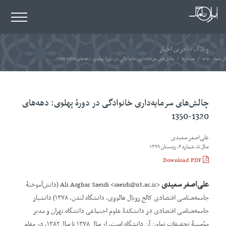
وبلاگ - آخرین اخبار
ن شما:
خانه
/
جستارها
/
چالش‌های سرمایه‌داری خانوادگی در دورۀ پهلوی: دهه‌های 1320-1350...
چالش‌های سرمایه‌داری خانوادگی در دورۀ پهلوی: دهه‌های
1320-1350
علی‌اصغر سعیدی
سال ۵، شماره ۴، زمستان ۱۳۹۹
Download PDF
علی
اصغر سعیدی
<Ali Asghar Saeidi <saeidi@ut.ac.ir (دانش‌آموختۀ
جامعه‌شناسی اقتصادی کالج رویال هالووی، دانشگاه لندن، ۱۳۷۸) دانشیار
جامعه‌شناسی اقتصادی در دانشکدۀ علوم اجتماعی دانشگاه تهران و مدیر
مؤسسۀ تحقیقات تعاون آن دانشگاه است. از سال ۱۳۷۸ تا سال ۱۳۸۲، در مقام