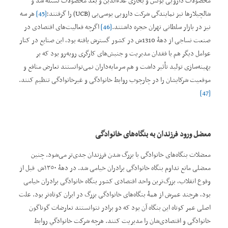
محصولات دارویی بوتس و بخاری علاءالدین و بعد محصولات نستله شد و
شالچیلارها نیز نمایندگی شرکت دارویی یو‌سی‌بی (UCB) را گرفتند؛
[45]
هر سه
نیز در بازار سلطانی تهران حجره داشتند.
[46]
اگرچه فعالیت‌های اقتصادی در
صنعت نساجی از دهۀ 1310ش در کشور گسترش یافته بود، این صنایع در کنار
عوامل دیگر هم با فقدان مدیریت و جنبش‌های کارگری روبه‌رو بود که بر
بهینه‌سازی تولید تأثیر داشت و هم سرمایه‌داران نمی‌توانستند تعارض منافع و
موقعیت شرکایشان را در چارچوب روابط خانوادگی و غیرخانوادگی تنظیم کنند.
[47]
معضل
ورود فرزندان به بنگاه
های خانوادگی
معضلات بنگاه‌های خانوادگی با بزرگ ‌‌شدن فرزندان جدی‌تر می‌شود. چنین
معضلی مانع تداوم بنگاه خانوادگی برادران خیامی شد. در دهۀ ١٣٥٠ش قبل از
وقوع انقلاب، بزرگ‌ترین واحد اقتصادی کشور بنگاه خانوادگی برادران خیامی
بود، هرچند عمرش از همۀ بنگاه‌های خانوادگی بزرگ در ایران کوتاه‌تر بود. علت
اصلی عمر کوتاه این بنگاه آن بود که دو برادر نتوانستند تعارضات گوناگون
خانوادگی و اقتصادی‌شان را مدیریت کنند. هرچه شركت خانوادگي روابط