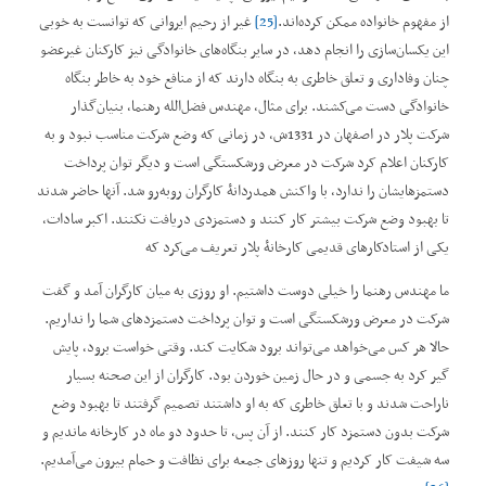
از مفهوم خانواده ممکن کرده‌اند.
[25]
غیر از رحیم ایروانی که توانست به خوبی
این یکسان‌سازی را انجام دهد، در سایر بنگاه‌های خانوادگی نیز کارکنان غیرعضو
چنان وفاداری و تعلق خاطری به بنگاه دارند که از منافع خود به خاطر بنگاه
خانوادگی دست می‌کشند. برای مثال، مهندس فضل‌الله رهنما، بنیان‌گذار
شرکت پلار در اصفهان در 1331ش، در زمانی که وضع شرکت مناسب نبود و به
کارکنان اعلام کرد شرکت در معرض ورشکستگی است و دیگر توان پرداخت
دستمزهایشان را ندارد، با واکنش همدردانۀ کارگران روبه‌رو شد. آنها حاضر شدند
تا بهبود وضع شرکت بیشتر کار کنند و دستمزدی دریافت نکنند. اکبر سادات،
یکی از استادکارهای قدیمی کارخانۀ پلار تعریف می‌کرد که
ما مهندس رهنما را خیلی دوست داشتیم. او روزی به میان کارگران آمد و گفت
شرکت در معرض ورشکستگی است و توان پرداخت دستمزدهای شما را نداریم.
حالا هر کس می‌خواهد می‌تواند برود شکایت کند. وقتی خواست برود، پایش
گیر کرد به جسمی و در حال زمین خوردن بود. کارگران از این صحنه بسیار
ناراحت شدند و با تعلق خاطری که به او داشتند تصمیم گرفتند تا بهبود وضع
شرکت بدون دستمزد کار کنند. از آن پس، تا حدود دو ماه در کارخانه ماندیم و
سه شیفت کار کردیم و تنها روزهای جمعه برای نظافت و حمام بیرون می‌آمدیم.