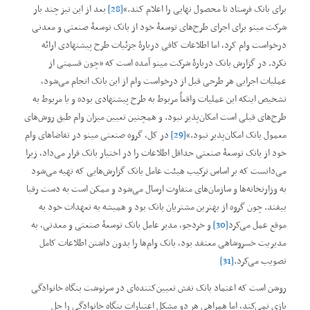
برای بانک فرستاد تا محصول نهایی را اعلام کند.‌“
[28]
بعد از این نیز چند بار
شرکت مینو برای اجرای طرح‌های توسعۀ خود از بانک توسعۀ صنعتی و معدنی
درخواست وام کرد، اما اطلاعات کافی دربارۀ جزئیات طرح پیشنهادی ارائه
نکرد. در گزارش بانک دربارۀ شرکت مینو آمده است که ”چون قسمتی از
عملیات اجرایی هر طرحی قبل از درخواست وام از این بانک انجام می‌شود،
تشخیص اینکه این عملیات واقعاً مربوط به طرح پیشنهادی بوده و یا مربوط به
طرح‌های قبلی است امکان‌پذیر نبود. و همچنین تعیین میزان وام طبق روش‌های
معمول بانک امکان‌پذیر نبود.‌“
[29]
در کل، گروه صنعتی مینو در تقاضاهای وام
خود از بانک توسعۀ صنعتی حداقل اطلاعات را در اختیار بانک قرار می‌داد، زیرا
می‌دانست که بر اساس ترکیب هیئت عامل بانک گزارش‌هایی که تهیه می‌شود
به‌ وزارتخانه‌ها و سازمان‌های متفاوت ارسال می‌شود و ممکن است به دست رقبا
بیفتد. چون گروه از بهترین مشتریان بانک بود و همیشه به تعهدات خود به
موقع عمل می‌کرد
[30]
و خردجو، مدیر عامل بانک توسعۀ صنعتی و معدنی، به
مدیریت خسروشاهی معتقد بود، بانک وام‌ها را بدون داشتن اطلاعات کامل
تصویب می‌کرد.
[31]
روشن است که اعتماد بانک نقش تعیین‌کننده‌ای در سرنوشت بنگاه خانوادگی
بازی نمی‌کند، اما همراهی هر دو مشکل اعتبارات بنگاه خانوادگی را حل