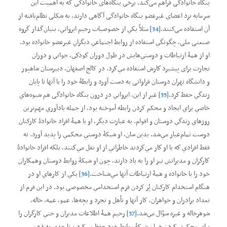
بنگاه خانوادگی فراهم می‌کند. برخی بنگاه‌های خانوادگی که به اهمیت این
سرمایه نزد اعضای غیرعضو بنگاه خانوادگی آگاهی دارند، به شکلی نظام‌یافته‌ از
آن استفاده می‌کنند.
[34]
مثلاً يكي از خصوصيات رحیم ايرواني، بنیان‌گذار گروه
صنعتی ملی، چگونگي استفاده از روابط اجتماعي دیگرانِ غیرعضو خانواده بود.
او از همۀ ارتباطات و دوستي‌هايش در طول دوران كودكي، جواني و دوران
تجارت برای پيشبرد كارش استفاده مي‌كرد. در کالج اصفهان، دبيرستان شاهپور
و دانشگاه تهران دوستان فراوانی به دست آورد و رابطۀ خود را با آنها تا پايان
زندگي حفظ كرد.
[35]
غیر از این، ايرواني در درون بنگاه خانوادگی هم شيوه‌هاي
خاصي براي ايجاد و محکم کردن رابطه آموخته بود، از جمله يادآوري مهم‌ترين
روزهاي زندگي دوستان و اقوام. به عبارت ديگر، او با همۀ افراد خانوادۀ کارکنان
دوست تمام‌عيار مي‌شد. بدين سان، او شبکۀ دوستي محکمي را پديد آورد. نه
فقط افرادي كه با او كار مي‌كردند خاطراتي از او نقل مي‌كنند، بلكه افراد خانوادۀ
كارگران و مديرانش نيز او را به ‌ياد دارند، چون او شبکۀ روابط دوستان وهمكاران
خود را با خانواده و همۀ ارتباطات آنها مي‌شناخت.
[36]
يکي از کارهاي او در
هنگام استخدام کارکنان پُر کردن فرم استخدامي مخصوصی بود. در اين فرم از
تعداد برادران و خواهران، کار آنها و تأهل و تجرد و بچه‌ها، عمو، عمه، خاله،
شوهرخاله و غيره سؤال مي‌شد.
[37]
رحيم همۀ اطلاعات مديران و حتي کارگران را
براي محکم‌تر کردن همان شبکۀ روابط خود حفظ می‌کرد و تا حدي به ذهن