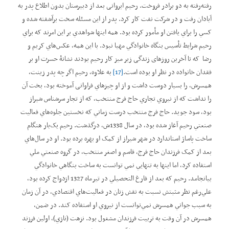
رفته‌رفته به دو برادر فروخت. رحيم ایروانی بعد از دبيرستان بدون اطلاع پدر به
آبادان رفت و در شرکت نفت کار کرد. پدر از اين مسئله سخت برآشفته شده و
کسي را براي يافتن او مأمور کرده بود. همه اينها شواهدي بر اين امرند که براي
رحيم شرايط تأسيس بنگاه خانوادگي مهيا نبود. با این همه، عکس‌هاي کريم و
رضا که تا آخرین روزهای زندگی زير ميز کار رحيم بودند نشانۀ حسرت او بر
فقدان خانواده در نظر او بوده است.
[17]
به علاوه، رحيم اگر چه پدر زينت،
همسرش، را بسيار دوست داشت و از او چيزهاي فراوانی آموخته بود، بخت آن
را نداشت که از نيروي تجاري حاج فرج منتخب، که از تجار سرشناس شيراز
بود، سود جويد. حاج فرج منتخب درست زماني که نخستين جلوه‌هاي فعاليت
صنعتي رحيم آغاز شده بود، در سال 1338ش، درگذشت. رحيم يک‌بار هنگام
ساخت پاساژ استاندارد در شهر شیراز از کمک او بهره برده بود. او در سال‌هاي
بعد از کمک فرزندان حاج فرج، قاسم و اصغر منتخب، در گروه صنعتي ملي
استفاده کرد، اما اينها به تنهايي نمي توانست به ساخت بنگاهي خانوادگي
بيانجامد. رحيم که بعد از فارغ‌ التحصيلي در تيرماه 1327 ازدواج کرده بود،
علي‌رغم نظر مثبتش نسبت به نقش زنان در فعاليت‌هاي اقتصادي، در آن زمان
به سبب جواني همسرش نمي‌توانست از نيروي او استفاده کند. در ضمن،
همسرش در آن وقت به تربيت فرزندان مشغول بود. نزهت (نازي)، اولين فرزند