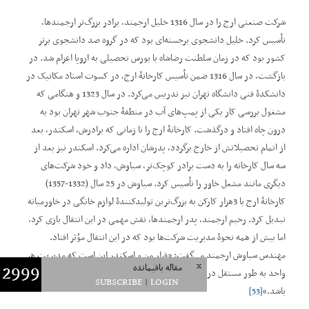
شرکت صنعتی ارج را در سال 1316 خلیل ارجمند، برادر بزرگ‌تر ارجمندها،
تأسیس کرد. خلیل دانشجوی برجسته‌ای بود که در گروه صد دانشجوی برتر
کشور بود که در زمان سلطنت رضاشاه با بورس تحصیلی به اروپا اعزام شد. در
بازگشت، در سال 1316 ضمن تأسیس کارخانۀ ارج، در کسوت استاد مکانیک در
دانشکدۀ فنی دانشگاه تهران نیز تدریس می‌کرد. در سال 1323 و هنگامی که
مشغول بررسی کار یکی از پمپ‌های آب در منطقۀ جنوب شهر تهران بود به
درون چاه افتاد و درگذشت. کارخانۀ ارج را تا زمانی که برادرش، اسکندر، بعد
از اتمام تحصیلاتش از خارج برگردد، پدرشان اداره می‌کرد. اسکندر نیز بعد از
سه سال کارخانه را به دست برادر کوچک‌تر، سیاوش، داد و خود شرکت‌های
دیگری مانند مشعل خاور را تأسیس کرد. سیاوش در 25 سال (1332-1357)
کارخانۀ ارج با 3هزار کارکن به بزرگ‌ترین تولیدکنندۀ لوازم خانگی در خاورمیانه
تبدیل کرد. رحیم ارجمند، پدر ارجمندها، نقش مهمی در این انتقال بازی کرد،
اما بیش از همه نحوۀ مدیریت شرکت‌ها بود که در این انتقال مؤثر افتاد.
مهندس سیاوش ارجمند می‌گفت: ”قرار من و اسکندر این است که مدیریت هر
x
2999
مقاله‌ باقیمانده
واحد به طور مستقل در دست هر یک از براداران باشد، اما مالکیت آنها مشترک
SUBSCRIBE
|
LOGIN
باشد.‌“
[53]