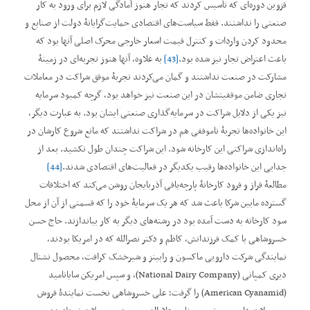
قزوین دوره‌ای که تأسیس کردند که تجار هنوز آمادگی لازم برای ورود به کار
صنعتی را نداشتند. فقط سیاست‌های اقتصادی حمایت‌گرایانۀ دولت از صنایع و
محدود کردن واردات و کنترل قیمت اسعار خارجی محرک اصلی آنها بود که
باعث اعتراض تجار نیز شده بود.
[43]
به علاوه، آنها هنوز تجربه‌ای در زمینۀ
مشارکت در صنعت نداشتند و گمان می‌کردند تجربۀ موفق شراکت در معاملات
تجاری ضامن موفقیتشان در این صنعت نیز خواهد بود، گرچه کمبود سرمایه
نیز یکی از دلایل شراکت در سرمایه‌گذاری صنعتی ایشان بود. به عبارت دیگر،
این خانواده‌ها تجربۀ ناموفقی هم در شراکت نداشتند که مانع شروع کارشان در
راه‌اندازی شراکتی این کارخانه شود. این شراکت چندان طول نکشید. بعد از
جدایی این خانواده‌ها رقیب یکدیگر در فعالیت‌های اقتصادی شدند.
[44]
مطالعۀ فراز و فرود کارخانۀ پارچه‌بافی آذربایجان روشن می‌کند که اختلافات
گسترده مابین شرکا باعث شد که هر یک سرمایۀ خود را که قسمتی از آن از محل
سود کارخانه به دست آمده بود در رشته‌های دیگر به کار بیاندازند. حاج حسن
خسروشاهی با کمک فرزندانش، کاظم و دکتر نصرالله که در امریکا بودند،
نمایندگی شرکت دارویی ماکسون و رابینز و شیرخشک کرافت، محصول نشنال
دیری کمپانی (National Dairy Company)، و سپس امریکن سایانامید
(American Cyanamid) را گرفت؛ علی خسروشاهی نخست نمایندۀ فروش