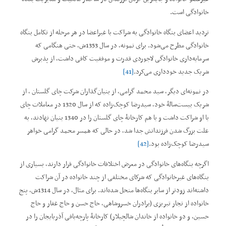
خانوادگی است.
تردید اعضای بنگاه خانوادگی به شراکت با غیراعضا در هر مرحله از تکامل بنگاه
خانوادگی مطرح می‌شود. برای نمونه، در سال 1353ش، حتی هنگامی که
سرمایه‌داری خانوادگی لاجوردی قدرت و موفقیت کافی داشت، از پذیرش
شریک جدید خودداری می‌کرد.
[41]
در نمونه‌ای دیگر، سید محمد گرامی، از بنیان‌گذاران شرکت چای گلستان ، از
شریک بیست‌سالۀ خود، سیدرضا کوچک‌زاده که از سال 1320 در معاملات چای
با او شراکت داشت و با هم کارخانۀ چای گلستان را در 1340 بنیان نهادند، به
علت بزرگ شدن‌ فرزندانش جدا شد، در حالی ‌که همسر محمد گرامی خواهر
سیدرضا کوچک‌زاده بود.
[42]
اگرچه بنگاه‌های خانوادگی در معرض اختلافات خانوادگی قرار دارند، بسیاری از
بنگاه‌های غیرخانوادگی که شرکای مختلفی از چند خانواده در آن شراکت
داشته‌اند زودتر از سایر بنگاه‌ها منحل شده‌اند. برای مثال، در سال 1314ش، پنج
خانواده از تجار تبریزی (برادران خسروشاهی، حاج حسن و حاج غفار و حاج
حسین، و دو خانواده از خاندان شالچیلار) کارخانۀ پارچه‌بافی آذربایجان را در