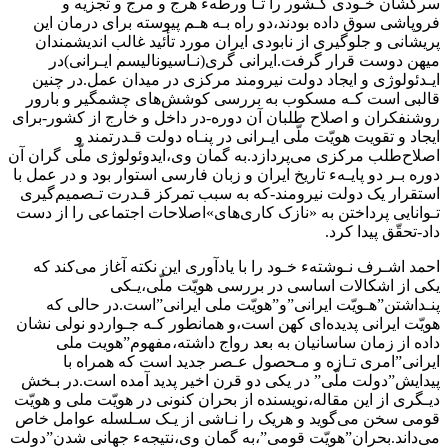
سرکشان خـودی کـشور را تـا‌ ورطهء‌ هرج و مرج‌ و تجزیه و
فروپاشی سوق داده بودند،دو راه بـه هـم پیوسته‌ برای‌ درمان‌ این‌
پریشانی و جلوگیری از نابودی ایران مورد تأئید غالب اندیشمندان
میهن دوست‌ قرار گرفت.ایرانی‌ گری‌(نـاسیونالیسم‌ ایـرانی)در
ایـدئولوژی و ایجاد دولت‌ نیرومند مرکزی در میدان عمل.در چنین‌
قالبی‌ است کـه مسکوب به بررسی‌ کوشش‌های چشمگیر و بارور
روشنفکران و اصلاح طلبان آن دوره-در داخل و خارج‌ از‌ کشور-برای
ایجاد و تقویت هویّت ملّی ایـرانی در پنـاه دولت قـدرتمند و
اصلاح‌طلب‌ مرکزی‌ می‌پردازد.به گمان وی،ایدوئولوژی ملّی گران‌ آن‌
دوره‌‌ بـر دو پایـهء تاریخ ایران و زبان فارسی‌ استوار‌ بود و در عمل با
استقرار یک‌ دولت نیرومند-که به سبب تمرکز قـدرت‌ تـصمیم‌گیری‌
تـوانایی پرداختن به‌ «نازک کاری‌های‌»اصلاحات‌ اجتماعی را‌ از‌ دست‌
داد-تحقّق پیدا کرد.
احمد اشـرف‌ نـوشتهء‌ خـود را با یادآوری این نکته آغاز می‌کند که
یکی از اشکالات‌ اساسی‌ در بررسی هویّت ملّی،یـکی
پنـداشتن‌‌”هـویّت ایرانی‌”و”هویّت‌ ملی‌ ایرانی‌‌”است.در حالی که
هویّت‌ ایرانی‌ پدیده‌ای کهن است،و همانطور کـه‌ جـواردو نولی نشان
داده از زمان ساسانیان به‌ بعد‌ رواج داشته،مفهوم‌”هویت ملی‌‌
ایرانی‌‌”امری‌ تـازه و مـحصول عـصر‌ جدید‌ است که همراه با‌
پیدایش‌‌”دولت ملّی‌” در یکی دو قرن اخیر پدید آمده است.در بـخش
دیـگری از‌ این‌ مقاله،نویسنده از بحران کنونی در‌ هویّت‌ ملی و هویّت‌
قومی‌ سخن‌ می‌گوید و هریک را نـاشی‌‌ از یـک سـلسله عوامل خاص
می‌داند.بحران‌”هویّت قومی‌”،به گمان وی،نتیجهء جهانی شدن‌‌”دولت‌