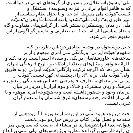
ملی‌”و شوق اسـتقلال در بـسیاری از‌ گروه‌های‌ قومی‌ در‌ دنیا‌ است
که به‌ ظاهر‌ اقوام ایرانی را نیز به وسـوسهء اسـتقلال و
کـسب‌”هویّت ملی‌ مستقل‌”انداخته و با تحوّل نظام سیاسی‌ از‌
امپراطوری‌ به‌”دولت ملّی‌”تشدید یافته است.امـّا‌ بـحران‌‌”هـویّت‌
ملّی‌‌”در‌ میان‌ روشنفکران بیشتر ناشی از گرایش‌های متفاوت و گاه
متضاد سیاسی آنان اسـت کـه به تعاریف و تفاسیر گوناگونی از این
مفهوم منجر می‌شود.
جلیل دوستخواه در نوشته انتقادی خود‌،این نظریه را کـه
مـفهوم‌”هویّت ایرانی‌” و یگانگی ملّی امری موهوم و از بر
ساخته‌های خاورشناسان در یکی دو سدهء اخـیر اسـت رد می‌کند و
با ارائه شواهد و مثال‌های متعدّد از ادبیّات‌ و تـاریخ‌‌ فـرهنگی ایـران
نشان می‌دهد که اگرچه ترکیب واژگانی‌”هـویّت ایـرانی‌”(و به‌ طریق
اولی‌”هویّت ملی ایرانی‌”)دارای پیشینه‌ای کهن نیست،”هویّت
ایرانی‌”،در معنای مـتعارف خـود،یعنی احساس همبستگی‌ و تعلّق‌ بـه
فـرهنگ و زبان مـشترک‌ و خـاک و بـوم ایران،از دیرباز در میان
ایرانیان وجود و حـضور داشـته است و به‌ هیچ‌وجه امری موهوم و یا
ناشی از‌ لقائات‌ و«دسیسه‌های»شرق شناسان و اسـتعمارگران
غـربی‌ نیست‌.
بحث دربارهء هویت ملّی در ایـن شمارهء ویژه با گـزیده‌هایی از
مـقدمه و فصل‌ نهائی کتاب پرارزش جراردو نـولی،تـحت
عنوان«ایدهء ایران:نوشتاری در‌ منشاء‌ آن»،است که سیروس‌ میر‌
آن را به فارسی برگردانده.نـظریه و پژوهـش‌های‌ نولی مبنی بر ابداع