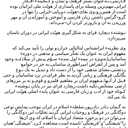
فـارسی،بـه‌عنوان بستر فرهنگ و تمدّن‌ و گـنجینهء‌ افـکار‌
ایرانی،مهم‌ترین وسیله برای پاسداری از هویّت‌ ملی ایرانیان بوده
است.از همین‌رو،وی بقای‌«هویّت دیرپایی»ایرانی را تنها در
گرو«گرامی داشتن زبان فارسی و آموختن و آموزاندن‌ آن و مهر
ورزیدن به‌ آن‌ و بارورتر کردن آن»مـی‌داند.
نـوشتهء دیچارد فرای به شکل‌گیری هویّت ایرانی در دوران باستان
می‌پردازد.
وی نظریهء ایرانشناس ایتالیائی جراردو نولی را تأیید می‌کند که
مفهوم ایران به‌ عنوان یک تفکّر‌ سیاسی و مذهبی در دورهء
ساسانیان(به‌ویژه در نیمهء اول سدهء سـوّم پیـش از میلاد)بـه وجود
آمد و پس از انقراض امپراطوری ساسانی،به جز در جوامع
زدتشتی،معنای مذهبی خود را‌ از‌ دست داد و تبدیل به یک نـوع‌
یگانگی فرهنگی و زبانی گردید.به نظر فرای،در نزد ساسانیان و حتی
قـبل از آنـها،مـفهوم ایران بر مفاهیم قلمرو و قوم،و نه بر مرزهای
ارضی‌ مشخّص‌،تکیه‌ داشت.ریچارد فرای نیز در پایان نـوشتهء ‌
‌کـوتاه خود از ادب و زبان فارسی به‌ عنوان پایهء اصلی هویّت ایرانی
یاد می‌کند.
به گـمان نـادر نـادرپور،سلطهء اسلام در‌ ایران‌ موجب پیدایش نوعی
دوگانگی‌ در فرهنگ و روحیات ایرانی گردید.تجلیّات این دوگانگی را
مـی‌توان در دو برخورد متضاد ایرانیان با اسلام،که وی آن‌ها
را”شیفتگی‌”و”فریفتگی‌”نامیده‌ است‌،مشاهده‌ کـرد‌.”شیفتگی‌”همان