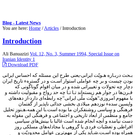
Blog - Latest News
You are here:
Home
/
Articles
/
Introduction
Introduction
Ali Banuazizi
Vol. 12, No. 3, Summer 1994, Special Issue on
Iranian Identity 1
Download PDF
بـحث‌ دربـاره هـویّت ایرانی-یعنی طرح این مسئله که احساس ایرانی
بودن چیست‌ و بر چه عواملی‌ استوار اسـت و در گسترهء تاریخ ایران
دچار چه تحولات و تغییراتی شده و در میان‌ اقوام گوناگونی که
قـرن‌ها‌ در‌ جوار هم زیسته‌اند تـا تـا چه‌ حد رواج و مقبولیت داشته و
با مفهوم امروزی‌”هویّت ملّی ایرانی‌”چه رابطه‌ای‌ دارد-از دهه‌های
واپسین سدهء نوزدهم میلادی بخشی جدائی ناپذیر از گفتمان‌
فرهنگی‌ و سیاسی روشنفکران ما بوده است.با این همه،هـنوز تحلیل
جامع و منظّمی از ابعاد تاریخی و اجتماعی و فرهنگی این مقوله به
دست نیامده و آنچه‌ انجام شده است غالبا با بینش‌های سیاسی
افراطی‌ و تعصّبات‌ فردی یا گروهی‌ یا مجادله‌های مسلکی روز
همراه بوده اسـت.شـاید یکی از مهم‌ترین عوامل‌ محدودیّت و