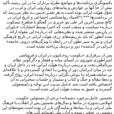
یکسونگری برداشت‌ها و مواضع نظریّه پردازان ما در این زمینه‌ تأکید
بیش از حدّ آنها‌ بر‌ عوارض و پیامدهای رویاروئی ایران و غرب در
تحوّل‌ هویّت ایرانی بوده است.به هر تقدیر،چـنین بـه نظر می‌رسد که
در برداشت‌ها *** (*)استاد روانشناسی اجتماعی و تاریخ ایران در
کالج بستن‌.آخرین‌ اثر علی بنو عزیزی در گفتگو با شاهرخ مسکوب
دربارهء سیاست و مذهب است که اخیرا توسط انتشارات خـاوران
در پاریـس منتشر شده و نظریه‌هایی که دربارهء این مقوله ارائه
شده‌ آنطور‌ که‌ باید به ریشه‌های ژرف‌ هویّت‌ ایرانی‌ در‌ تاریخ فرهنگی
ایران و نیز به سیر تطّور آن در رابطه با ویژگی‌های درونی جامعهء
ایـرانی در گـذشتهء دور و نـزدیک پرداخته نشده‌ است‌.
پس‌ از بـرقراری حـکومت روحـانیون در ایران و فروپاشی
امپراطوری‌ شوروی‌‌ در آسیای میانه و قفقاز و دگرگونی نظام
بین‌المللی،بحث و بررسی دربارهء هویّت‌ ایرانی،چه در داخل ایران و
چه در میان‌ ایـرانیان‌ دور‌ از وطـن،بـا ابعادی‌ گسترده‌تر و با علاقه‌ای
بی سابقه،همراه‌ بـا نـوعی نگرانی دربارهء آیندهء ایران، رواج گرفته
و ده‌ها مقاله و جنگ و کتاب و سمینار و جلسات سخنرانی به آن‌
اختصاص‌ یافته‌ است‌.چند عـامل سـبب ایـن توجّه و دلمشغولی
گسترده و عمیق‌ به مبحث هویّت‌ ایرانی‌ شده اسـت:
نخستین عامل،برخورد دشمنانهء برخی از مسئولین حکومت
اسلامی،به‌ویژه‌ در ماه‌ها و سال‌های نخستین‌ پس‌ از‌ انقلاب،با فرهنگ
ملّی ایـرانی و بـا نـمادها و نمایندگان بارز آن بوده است‌.نمونه‌های‌ این‌
دشمنی در تحقیر رسوم و آداب ملّی‌ (هـمانند آئیـن‌های