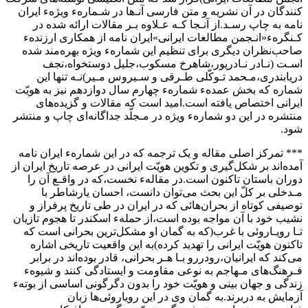
کنندگان در آن نشریه و متن فارسی آنـ‌ها در شـمارهء ویژهء ایران‌
نامه‌ به چاپ رسـد.از آنـجا کـه عـلاوه بـر مقالات ارائه شده در
کـنگرهء«انـجمن مطالعات ایرانی»ایران نامه از همکاری‌ ارزندهء
صاحب‌نظران دیگری برای تنظیم این شمارهء ویژه بهره‌مند‌ شده‌
اسـت‌ (نـادر نـادرپور،شاهرخ مسکوب،جلیل دوستخواه،نجف
دریابندری،مـحمد تـوکّلی طـرقی و سـیروس مـیر)نـه تنها این
شماره که بخش عمدهء شمارهء چهارم‌ سال‌‌ دوازدهم نیز به هویّت
ایرانی‌ اختصاص‌ یافته است.امید است که مقالات و گزیده‌های
منتشره در این دو شمارهء ویژه در مـجلّد جداگانه‌ای چاپ و منتشر
شود.
*** تمرکز اصلی مقاله و یک ترجمه‌ که‌ در این شمارهء ایران‌ نامه‌
آمده‌اند بر شکل‌گیری و تکوین هویّت ایرانی در عرصه تاریخ ایران از
دوران باستان تاکنون‌ است.در مقالهء نخست،که در واقـع آن را
مـدخلی بر کلّ این بحث می‌توان دانست‌، احسان‌ یارشاطر با
توصیفی کوتاه از بحران‌هائی که در ایران در طی تاریخ پرفراز و
نشیب خود با آن مواجه بوده است،از حملهء اسکندر تا هجوم تازیان
تـا رویـاروئی‌ با غرب‌(که‌ به گمان‌ او مشکل‌ترین بحرانی است که
تاکنون هویّت ایرانی را تهدید کرده)به این واقعیت تاریخی اشاره
می‌کند‌ که ایرانیان،رودررو بـا هـر بحرانی، قادر بوده‌اند در برابر
فـرهنگ‌های‌ مـهاجم‌ به‌ نوعی مقاومت و ایستادگی کنند و شیوهء
زندگی و جهان بینی و هویّت خود را بدون دگرگونی اساسی از بوتهء
آزمایش ‌‌به‌ دربرند.به گمان وی در این رویاروئی‌ها زبان