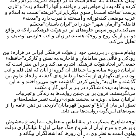
ایمان عـاشقانه بـه‌ اسلام‌ است‌ که در ذهنیت‌ اکثریت مردم رخنه
کرده و گاه به دل خواص نیز راه یافته و آنها را”اسلام زده‌” و”تازی
پرست‌”ساخته‌ است‌.از‌ سوی دیگر،ایرانی‌”فریفته‌”نسبت به اسلام و
عرب‌ موضعی‌ کینه‌توزانه و آمـیخته با نفرت دارد و”مدینهء
فاضله‌”و”آرمان شهر” خود را در”ایران باستان‌”مجسّم
می‌کند.نادرپور سپس جلوه‌های‌ این‌ دو‌ هویّت فرهنگی را،که در واقع
دو نیم از یک‌ روح و روحیّه هستند،در زبان و ادب‌ فارسی توصیف و
تحلیل می‌کند.
ویلیام هـنوی در بـررسی خود از هویّت فرهنگی‌ ایرانی‌ در‌ هزارهء بین
رودکی و قاآنی،بین سامانیان و قاجاریه،به نقش و کارکرد”حافظهء‌
جمعی‌‌”در ایجاد هویّت‌ فرهنگی اشاره می‌کند و بر این نظر است که
ایرانیان دورهء میانه،و یـا حـداقل‌ آن‌‌ گروه‌ از آنان که اهل قلم و ادب
بودند،برای نگهداری از سنّت‌ها و دانش‌های‌‌ گذشته‌ و ایجاد‌ تداوم بین
گذشته و حال به‌”روایتی کردن‌”گذشتهء خود می‌پرداختند و به این
روایت‌ها به‌ دیدهء‌ شـاگرد‌ در بـرابر آموزگار و مکتب‌
می‌نگریستند.افزون بر این،چنین روایت‌ها به زندگی و تجربیات
ایرانیان‌ معنایی‌‌ ویژه می‌بخشید.هنوی«روایت تغییر سلسله‌ها»و
تصوّر ایرانیان از”باغ‌”و تصویر”قهرمانان‌”تاریخی‌ در‌ ذهن‌ عامه را از
نمونه‌های ایـن‌گونه روایـت‌ها مـی‌ داند.
توجه شاهرخ مسکوب در مـقاله‌اش مـعطوف‌ بـه‌ اوضاع مغشوش
و پر هرج و مرج‌ ایران از شروع جنگ جهانی اول تا بنیانگزاری‌ دولت‌
پهلوی‌ است.به نظر وی، در آن روزها که اشغالگران بیگانه و