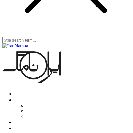
Home
Iran Namag
Editorial & Advisory Board
Bylaws
Guideline
Iran Namag Book
Diyar