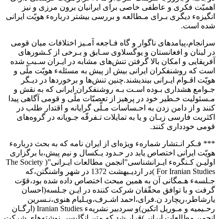
اهمیّت فکری‌ و عاطفی‌ خاصی برای ایرانیان برون مرزی و نیز
انگیزهء دیگری بـرای مـطالعه و بررسی بیشتر‌ دربارهء‌ هویّت ایرانی
شده است.
سرانجام،پیامدهای‌ ناگوار و گاه فـاجعه آمـیز‌ اختلافات‌ میان قومی
در لبنان و افغانستان‌ و یوگسلاوی‌ سـابق و بـرخی از کـشورهای
آفریقایی و امکان بالا گرفتن‌ تنش‌های مشابه در ایـران سـبب‌ شده‌
است که روشنفکران ایرانی بیش‌ از‌ پیش‌ به‌ مسئلهء هویّت‌ ملّی‌ و
هویّت اقـوام ایـرانی بیندیشند‌.چنین‌ تنش‌ها و برخوردها در دیـگر
جـوامع هشداری بـوده اسـت بـه روشنفکران ایرانی که به نقش‌ و
مـسئولیت‌‌ خـطیر خود در پرهیز از تعصبّات‌ ملّی‌ و قومی آگاهی‌ پیدا‌
کنند‌ و از دامن زدن‌ به‌ احـساسات مـلّی گرایانه و اقتدار طلب در
اکثریت فارسی زبـان و یا به تمایلات‌ تـفرقّه جـویانه در‌ گروه‌های‌
قومی خودداری کنند.
*** فـکر انـتشار شمارهء‌ ویژه‌ای‌ از‌ ایران‌ نامه‌ که به بحث‌ دربارهء‌
هویّت ایرانی‌ اختصاص یابد در حـدود یـکسال و نیم پیش،با برگزاری
اولیـن کـنگرهء ایـرانشناسی‌”انجمن مطالعات‌ ایـرانی‌‌”( The‌ Society
For Iranian Studies )در اردیـبهشت 1372‌ در‌ شهر‌ واشنگتن‌،که‌
جـلسهء‌ هـمگانی آن به همین مبحث‌ اختصاص داده شده بود،قوّت
گرفت و با توافق محقّقان شرکت کننده در ایـن‌ جـلسه(احسان
یارشاطر،ریچارد ن.فرای،احمد اشـرف،ویـلیام هنوی‌،نـسرین‌
رحـیمیه و مـوریل اتکین)و سردبیر نشریهء Iranian Studies (ارگـان
انجمن مطالعات‌ ایرانی)قرار شد که متن انگلیسی نوشته‌های شرکت