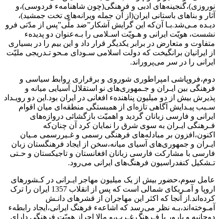
نوروزی)،گنجینه‌های ادبی و فرهنگی(چون شاهنامهء‌ فردوسی‌)،و
آثار‌ و بناهای باستانی ایران(از آن جمله ویرانه‌های تخت جمشید)،
دیـده مـی‌شد.بـا آن‌که این‌ گرایش‌ آشکار”ضد ملّی‌”پس از مدّتی فرو
نشست، هویّت ایرانی و هـویّت اسـلامی را‌ بـه‌عنوان‌ دو‌ پدیدهء
متفاوت و متعارض در برابر یکدیگر قرار داد و این بیم را در بسیاری
از‌ ایرانیان‌ برانگیخت که دولت اسلامی‌ سـودای مـحو تـدریجی ملیّت
ایرانی را در سر می‌پروراند‌.
دوم‌،فروپاشی‌ امپراطوری شوروی و برقراری روابط سیاسی و
فرهنگی بین‌ ایـران و جـمهوری‌های نو استقلال آسیایی میانه و
پذیرش بیش‌ از‌ دو میلیون‌ پناهندهء افغانی در ایران بود.این دو رویـداد
سـبب پیـدایش‌ آگاهی‌ تازه‌ای‌ از همبستگی منطقه‌ای میان اقوام
ایرانی و فارسی زبانان گردید و اهمیّت بازگشائی‌ دروازه‌های
فـرهنگی ایـران به‌ سوی‌ شرق‌ را نمایان کرد آن چنان‌که
اکنون،افزون‌ بر مبادله‌های فرهنگی رسمی و غـیررسمی‌ مـیان‌
ایـران و جمهوری‌های آسیای‌ میانه،سخن از ایجاد فرهنگستان زبان
فارسی با مشارکت فارسی زبانان افغانستان‌ و تاجیکستان‌ و حـتی‌
تـشکیل کنفدراسیون فرهنگ‌های ایرانی می‌رود.
عامل سوم،حضور بیش از یک میلیون‌ مهاجر‌ ایـرانی در کـشورهای
اروپا و آمـریکای شمالی است‌ که‌ پس‌ از انقلاب 1357 ایران را ترک
کرده‌اند‌.از‌ آنجا که اکثر این مهاجران از قشرهای دانـش
آمـوخته‌اند،بـه نظر می‌رسد که‌ اشاعهء‌ فرهنگ ایرانی،ایجاد رابطهء
دوجانبه‌ و بارور‌ با فـرهنگ‌ غـرب‌،و مالا‌ احراز هویّت فرهنگی دارای