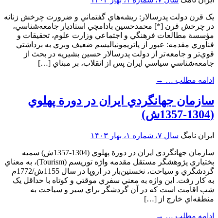
يک قرن دولت پدرسالار: ريشه‌هاي گفتماني و ضرورت چرخش زنانه
در چرخش قرن [*] محمدحسين بادامچي استاديار جامعه‌‌شناسي،
مؤسسة مطالعات فرهنگي و اجتماعي وزارت علوم، تحقيقات و
فناوري مقدمه: عبور از پاتريمونياليسم ضعيف وبري به برداشتي
قوي‌تر و جامعه تر از دولت پدرسالار حسين بشيريه در بحث از
جامعه‌‌شناسي سياسي ايران پس از انقلاب، بر مبناي […]
ادامه مطلب …
→
سازمان جهانگردي ايران در دورة پهلوي
(1304-1357ش)
ایران نامگ
سال ۷، شماره ۱، بهار ۱۴۰۳
سازمان جهانگردي ايران در دورة پهلوي (1304-1357ش) سميه
بختياري پژوهشگر مستقل مقدمه واژه توريسم (Tourism)، به معناي
گردشگري و سياحت، نخستين‌بار در اروپا در سال 1155ش/1772م
به کار رفت. اين واژه به معني سفري موقتي و کوتاه با حداقل يک
شب اقامت است که در آن گردشگر براي سير و سياحت به
منطقه‌اي خارج از […]
ادامه مطلب …
→