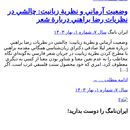
وضعيت آرماني و نظرية زبانيت: چالشي در
نظريات رضا براهني دربارة شعر
ایران نامگ
سال ۷، شماره ۱، بهار ۱۴۰۳
وضعيت آرماني و نظرية زبانيت: چالشي در نظريات رضا براهني
دربارة شعر ليلا صادقي دکتراي زبان‌‌شناسي همگاني مقدمه براهني
با مطرح کردن نظرية زبانيت در جريان شعر فارسي به‌‌گونه‌اي نگاه
مخاطب را به عدم تعين معنا و شناور بودن معنا از کسي به ديگري
معطوف کرد، امري که خود محصول سنت فلسفي غرب است. اگر
[…]
ادامه مطلب …
→
سال ۷، شماره ۱، بهار ۱۴۰۳
ایران‌نامگ‎ را دوست بدارید!