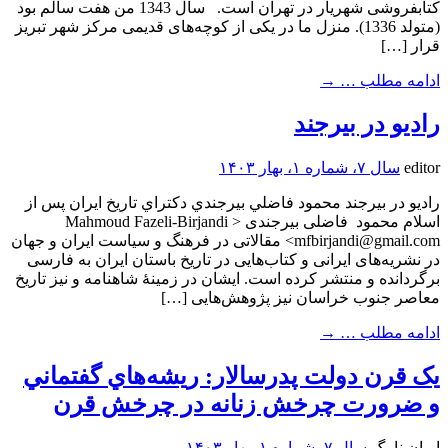
کتابفروشی شهریار در تهران است. سال 1343 من هفت سالم بود
(متولد 1336). منزل ما در یکی از کوچه‌های قدیمی مرکز شهر تبریز
قرار […]
ادامه مطلب …
→
راديو در بيرجند
editor
سال ۷، شماره ۱، بهار ۱۴۰۳
راديو در بيرجند محمود فاضلي بيرجندي دکتراي تاريخ ايران پس از
اسلام محمود فاضلی بیرجندی < Mahmoud Fazeli-Birjandi
<mfbirjandi@gmail.com مقالاتی در فرهنگ و سیاست ایران و جهان
در نشریه‌های ایرانی و کتاب‌هایی در تاریخ باستان ایران به فارسی
برگردانده و منتشر کرده است. ایشان در زمینۀ شاهنامه و نیز تاریخ
معاصر جنوب خراسان نیز پژوهش‌هایی […]
ادامه مطلب …
→
يک قرن دولت پدرسالار: ريشه‌هاي گفتماني
و ضرورت چرخش زنانه در چرخش قرن
ایران نامگ
سال ۷، شماره ۱، بهار ۱۴۰۳